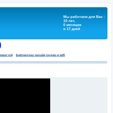
Мы работаем для Вас :
10 лет,
0 месяцев
и 17 дней
овостей
Библиотека онлайн (аудио и pdf)