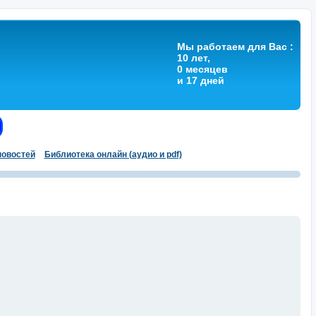
Мы работаем для Вас :
10 лет,
0 месяцев
и 17 дней
овостей
Библиотека онлайн (аудио и pdf)