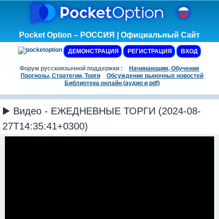
Pocket Option – РОССИЯ | Официальный Сайт
ДЕМОНСТРАЦИЯ
РЕГИСТРАЦИЯ
ВХОД
Форум русскоязычной поддержки :
Начинающим, Обучение
Прогнозы, Стратегии, Торги
Обсуждение рыночных новостей
Библиотека онлайн (аудио и pdf)
▶️ Видео - ЕЖЕДНЕВНЫЕ ТОРГИ (2024-08-
27T14:35:41+0300)