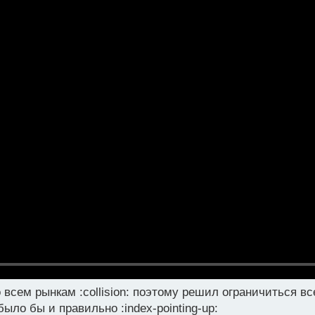
о всем рынкам :collision: поэтому решил ограничиться в
ло бы и правильно :index-pointing-up: