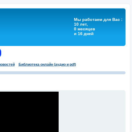
Мы работаем для Вас :
10 лет,
0 месяцев
и 16 дней
овостей
Библиотека онлайн (аудио и pdf)