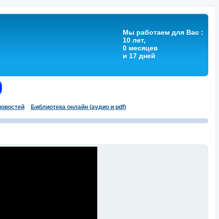
Мы работаем для Вас :
10 лет,
0 месяцев
и 17 дней
овостей
Библиотека онлайн (аудио и pdf)