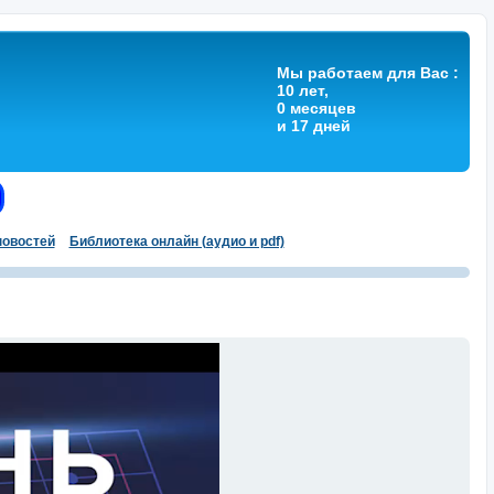
Мы работаем для Вас :
10 лет,
0 месяцев
и 17 дней
овостей
Библиотека онлайн (аудио и pdf)