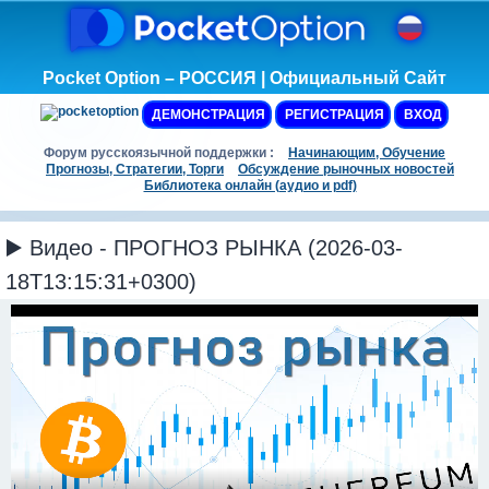
Pocket Option – РОССИЯ | Официальный Сайт
ДЕМОНСТРАЦИЯ
РЕГИСТРАЦИЯ
ВХОД
Форум русскоязычной поддержки :
Начинающим, Обучение
Прогнозы, Стратегии, Торги
Обсуждение рыночных новостей
Библиотека онлайн (аудио и pdf)
▶️ Видео - ПРОГНОЗ РЫНКА (2026-03-
18T13:15:31+0300)