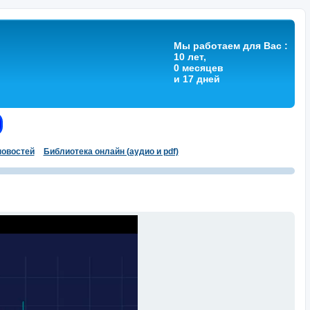
Мы работаем для Вас :
10 лет,
0 месяцев
и 17 дней
овостей
Библиотека онлайн (аудио и pdf)