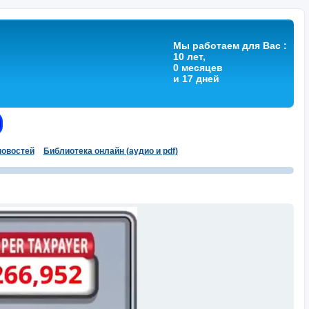
Мы работаем для Вас :
10 лет,
0 месяцев
и 17 дней
овостей
Библиотека онлайн (аудио и pdf)