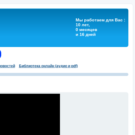
Мы работаем для Вас :
10 лет,
0 месяцев
и 16 дней
овостей
Библиотека онлайн (аудио и pdf)