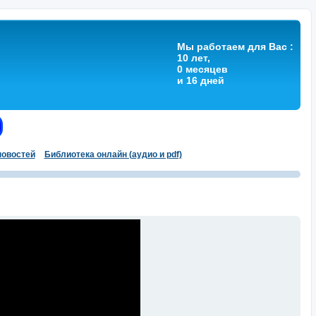
Мы работаем для Вас :
10 лет,
0 месяцев
и 16 дней
овостей
Библиотека онлайн (аудио и pdf)