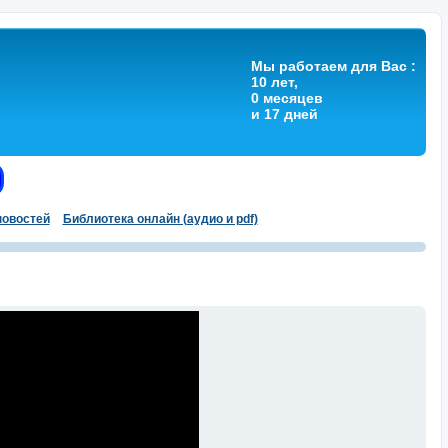
Мы работаем для Вас :
10 лет,
0 месяцев
и 17 дней
овостей
Библиотека онлайн (аудио и pdf)