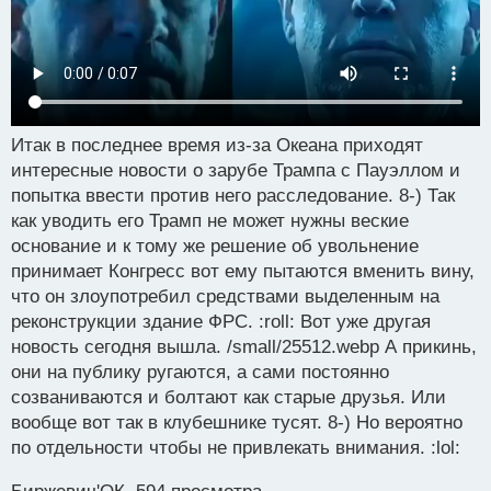
Итак в последнее время из-за Океана приходят
интересные новости о зарубе Трампа с Пауэллом и
попытка ввести против него расследование. 8-) Так
как уводить его Трамп не может нужны веские
основание и к тому же решение об увольнение
принимает Конгресс вот ему пытаются вменить вину,
что он злоупотребил средствами выделенным на
реконструкции здание ФРС. :roll: Вот уже другая
новость сегодня вышла. /small/25512.webp А прикинь,
они на публику ругаются, а сами постоянно
созваниваются и болтают как старые друзья. Или
вообще вот так в клубешнике тусят. 8-) Но вероятно
по отдельности чтобы не привлекать внимания. :lol: