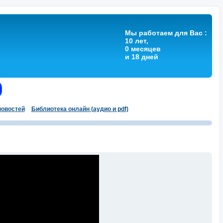
Мы работаем для Вас :
10 лет,
0 месяцев
и 18 дней
овостей
Библиотека онлайн (аудио и pdf)