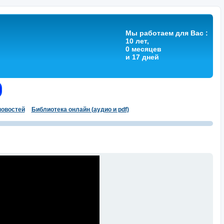
Мы работаем для Вас :
10 лет,
0 месяцев
и 17 дней
овостей
Библиотека онлайн (аудио и pdf)