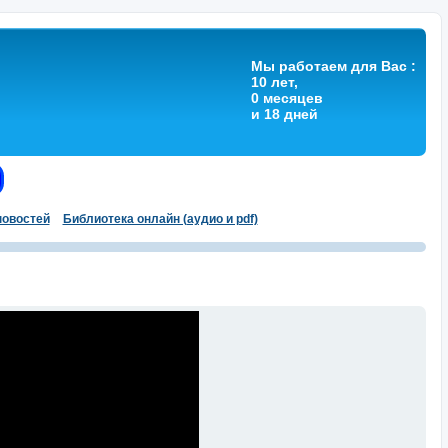
Мы работаем для Вас :
10 лет,
0 месяцев
и 18 дней
овостей
Библиотека онлайн (аудио и pdf)