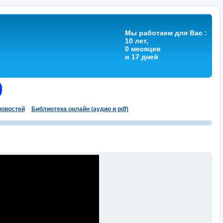
Мы работаем для Вас :
10 лет,
0 месяцев
и 17 дней
овостей
Библиотека онлайн (аудио и pdf)