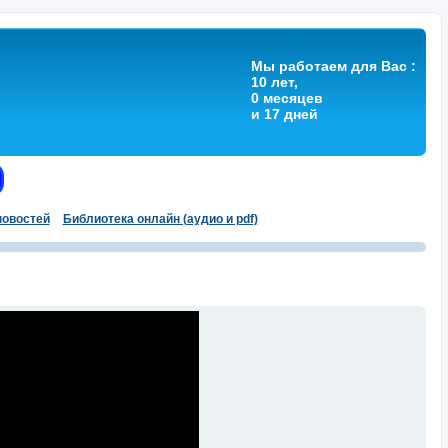
Мы работаем для Вас :
10 лет,
0 месяцев
и 17 дней
овостей
Библиотека онлайн (аудио и pdf)