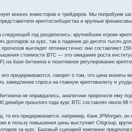
олнует многих инвесторов и трейдеров. Мы попробуем за
 представители криптосообщества и крупные финансовы
а следующий год разделились: крупнейшие игроки крип
 долларов за курс, так и падение до десяти тысяч долл
 прогнозов выглядят оптимистично: они составляют 150
овышения стоимости BTC — это ожидание роста инстит
) на базе биткоина и позитивное регулирование крипто
 его придерживаются, говорят о том, что цена монеты м
ать замедление спроса на главную криптовалюту и ухуд
у биткоина не оправдались, аналитики пророчили ему по
 30 декабря прошлого года курс BTC составлял около 88 
, то его придерживается, например, банк JPMorgan, он 
акже в пользу повышения цены выступает Citigroup, кру
олларов за курс. Базовый сценарий компании предполаг