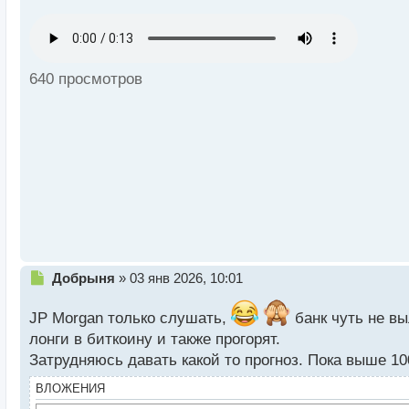
е
п
р
о
ч
640 просмотров
и
т
а
н
н
ы
й
п
о
с
т
Н
Добрыня
»
03 янв 2026, 10:01
е
п
JP Morgan только слушать,
банк чуть не вы
р
лонги в биткоину и также прогорят.
о
Затрудняюсь давать какой то прогноз. Пока выше 10
ч
и
ВЛОЖЕНИЯ
т
а