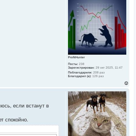
н
у
т
ь
с
я
к
н
а
ч
а
л
у
ProfitHunter
Посты:
238
Зарегистрирован:
29 окт 2025, 11:47
Поблагодарили:
208 раз
Благодарил (а):
126 раз
В
е
р
н
у
т
люсь, если встанут в
ь
с
я
ет спокойно.
к
н
а
ч