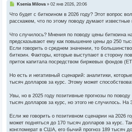
Н
Ksenia Milova
»
02 янв 2026, 20:06
е
Что будет с биткоином в 2026 году? Этот вопрос в
п
р
расскажем, что по этому поводу думают известные
о
ч
Что случилось? Мнения по поводу цены биткоина н
и
т
предсказывают ему как повышение цены до 250 тысяч
а
Если говорить о среднем значении, то большинство
н
биткоин. Факторы, которые выступают в сторону п
н
приток капитала посредством биржевых фондов (ETF
ы
й
п
Но есть и негативный сценарий: аналитики, которые
о
тысяч долларов за курс. Этому может способствов
с
т
Увы, но в 2025 году позитивные прогнозы по повод
тысяч долларов за курс, но этого не случилось. На
Если же говорить о позитивном сценарии на 2026 год
может подняться до 170 тысяч долларов за курс. Т
конгломерат в США, его бычий прогноз 189 тысяч д