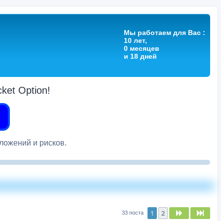
Мы работаем для Вас :
10 лет,
0 месяцев
и 18 дней
et Option!
вложений и рисков.
1
2
След.
След
33 поста