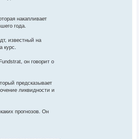
оторая накапливает
шего года.
дт, известный на
а курс.
ndstrat, он говорит о
оторый предсказывает
точение ликвидности и
каких прогнозов. Он