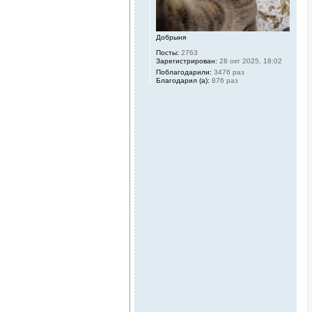
а
л
у
Добрыня
Посты:
2763
Зарегистрирован:
28 окт 2025, 18:02
Поблагодарили:
3476 раз
Благодарил (а):
876 раз