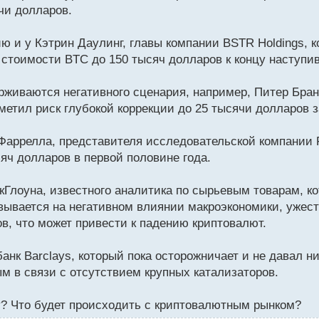
чи долларов.
 и у Кэтрин Даулинг, главы компании BSTR Holdings, к
 стоимости BTC до 150 тысяч долларов к концу наступив
ерживаются негативного сценария, например, Питер Бран
метил риск глубокой коррекции до 25 тысячи долларов з
Фаррелла, представителя исследовательской компании Fu
сяч долларов в первой половине года.
Глоуна, известного аналитика по сырьевым товарам, к
вывается на негативном влиянии макроэкономики, ужес
ов, что может привести к падению криптовалют.
нк Barclays, который пока осторожничает и не давал ни
ым в связи с отсутствием крупных катализаторов.
ду? Что будет происходить с криптовалютным рынком?