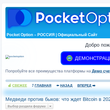
Pocket Option – РОССИЯ | Официальный Сайт
Добро пож
ДЕМОНСТРАЦ
Попробуйте все преимущества платформы на
Демо сче
🍏
СВЕЖЕЕ
⤴️
ГЛАВНАЯ
⬅️
НАЗАД
ВПЕРЕД
➡️
Медведи против быков: что ждет Bitcoin в 20
Выбор раздела форума