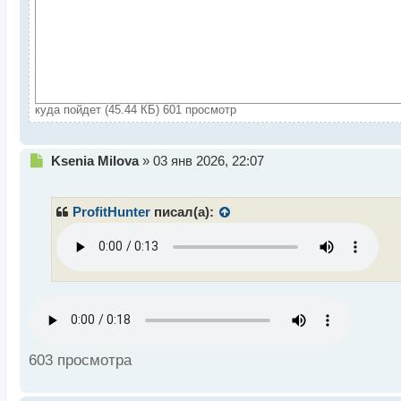
куда пойдет (45.44 КБ) 601 просмотр
Н
Ksenia Milova
»
03 янв 2026, 22:07
е
п
р
ProfitHunter
писал(а):
о
ч
и
т
а
н
н
ы
й
603 просмотра
п
о