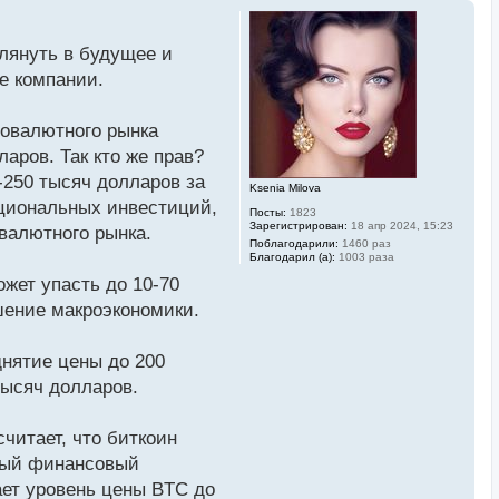
глянуть в будущее и
е компании.
товалютного рынка
аров. Так кто же прав?
-250 тысяч долларов за
Ksenia Milova
уциональных инвестиций,
Посты:
1823
Зарегистрирован:
18 апр 2024, 15:23
валютного рынка.
Поблагодарили:
1460 раз
Благодарил (а):
1003 раза
ожет упасть до 10-70
шение макроэкономики.
днятие цены до 200
тысяч долларов.
считает, что биткоин
пный финансовый
ает уровень цены BTC до