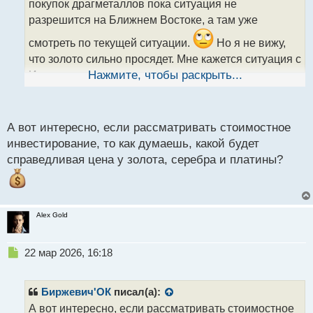
покупок драгметаллов пока ситуация не
и
т
разрешится на Ближнем Востоке, а там уже
а
смотреть по текущей ситуации.
Но я не вижу,
н
н
что золото сильно просядет. Мне кажется ситуация с
ы
Ираном не должна затянутся, так как это многим
Нажмите, чтобы раскрыть...
й
игрокам не выгодно и к тому же Трампу не одобрят
п
дальнейшее финансирование и он сдаст назад.
о
с
А вот интересно, если рассматривать стоимостное
И там посмотрим как будет развиваться рынок
т
инвестирование, то как думаешь, какой будет
драгметаллов.
справедливая цена у золота, серебра и платины?
Alex Gold
Н
22 мар 2026, 16:18
е
п
р
Биржевич'ОК
писал(а):
о
А вот интересно, если рассматривать стоимостное