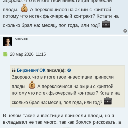
Здорово, что в итоге твои инвестиции принесли
т
плоды.
А переключился на акции с криптой
потому что истек фьючерсный контракт? Кстати на
сколько брал на: месяц, пол года, или год?
Alex Gold
Н
28 мар 2026, 11:15
е
п
р
Биржевич'ОК
писал(а):
о
Здорово, что в итоге твои инвестиции принесли
ч
и
плоды.
А переключился на акции с криптой
т
потому что истек фьючерсный контракт? Кстати на
а
н
сколько брал на: месяц, пол года, или год?
н
ы
В целом такие инвестиции принесли плоды, но я
й
п
вкладывал не так много, так как боялся рисковать, а
о