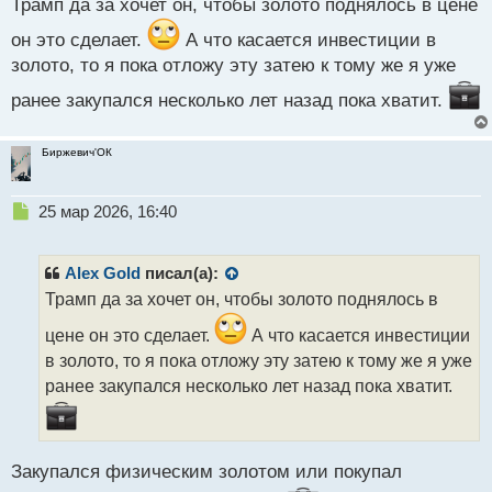
Трамп да за хочет он, чтобы золото поднялось в цене
с
т
он это сделает.
А что касается инвестиции в
золото, то я пока отложу эту затею к тому же я уже
ранее закупался несколько лет назад пока хватит.
Биржевич'ОК
Н
25 мар 2026, 16:40
е
п
р
Alex Gold
писал(а):
о
Трамп да за хочет он, чтобы золото поднялось в
ч
и
цене он это сделает.
А что касается инвестиции
т
в золото, то я пока отложу эту затею к тому же я уже
а
ранее закупался несколько лет назад пока хватит.
н
н
ы
й
п
Закупался физическим золотом или покупал
о