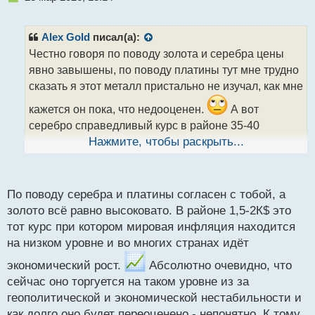
е
п
р
Alex Gold
писал(а):
о
Честно говоря по поводу золота и серебра цены
ч
явно завышены, по поводу платины тут мне трудно
и
т
сказать я этот металл пристально не изучал, как мне
а
кажется он пока, что недооценен.
А вот
н
н
серебро справедливый курс в районе 35-40
ы
долларов, также и золото, как по мне этот курс
Нажмите, чтобы раскрыть...
й
должен быть ниже на 500-700 долларов. Но опять
п
же золото это особый драгметалл его многие
о
с
По поводу серебра и платины согласен с тобой, а
используют для инвестирование.
А ты как
т
золото всё равно высоковато. В районе 1,5-2К$ это
думаешь какой у них справедливый курс?
тот курс при котором мировая инфляция находится
на низком уровне и во многих странах идёт
экономический рост.
Абсолютно очевидно, что
сейчас оно торгуется на таком уровне из за
геополитической и экономической нестабильности и
как долго оно будет переоценено - непонятно. К тому