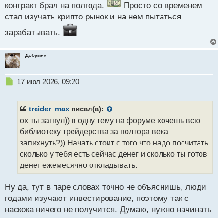
контракт брал на полгода.
Просто со временем
с
т
стал изучать крипто рынок и на нем пытаться
зарабатывать.
Добрыня
Н
17 июл 2026, 09:20
е
п
р
treider_max
писал(а):
о
ох ты загнул)) в одну тему на форуме хочешь всю
ч
библиотеку трейдерства за полтора века
и
т
запихнуть?)) Начать стоит с того что надо посчитать
а
сколько у тебя есть сейчас денег и сколько ты готов
н
денег ежемесячно откладывать.
н
ы
й
Ну да, тут в паре словах точно не объяснишь, люди
п
годами изучают инвестирование, поэтому так с
о
наскока ничего не получится. Думаю, нужно начинать
с