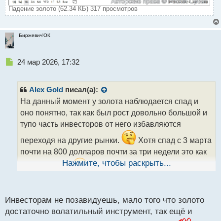
Падение золото (62.34 КБ) 317 просмотров
Биржевич'ОК
Н
24 мар 2026, 17:32
е
п
р
Alex Gold
писал(а):
о
На данный момент у золота наблюдается спад и
ч
оно понятно, так как был рост довольно большой и
и
т
тупо часть инвесторов от него избавляются
а
переходя на другие рынки.
Хотя спад с 3 марта
н
н
почти на 800 долларов почти за три недели это как
ы
Нажмите, чтобы раскрыть...
то многовато.
Как мне кажется возможно
й
п
падение еще на 200 долларов, но ниже я не вижу, а
о
с
потом начнется вновь рост.
Инвесторам не позавидуешь, мало того что золото
т
достаточно волатильный инструмент, так ещё и