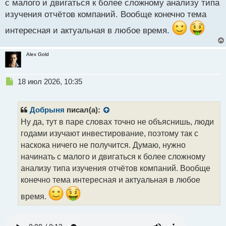
с малого и двигаться к более сложному анализу типа
т
изучения отчётов компаний. Вообще конечно тема
интересная и актуальная в любое время.
Alex Gold
Н
18 июл 2026, 10:35
е
п
р
Добрыня
писал(а):
о
Ну да, тут в паре словах точно не объяснишь, люди
ч
годами изучают инвестирование, поэтому так с
и
т
наскока ничего не получится. Думаю, нужно
а
начинать с малого и двигаться к более сложному
н
анализу типа изучения отчётов компаний. Вообще
н
конечно тема интересная и актуальная в любое
ы
й
время.
п
о
с