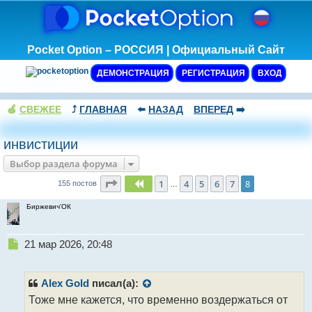
Pocket Option – РОССИЯ | Официальный Сайт
ДЕМОНСТРАЦИЯ
РЕГИСТРАЦИЯ
ВХОД
🍏
СВЕЖЕЕ
⤴️
ГЛАВНАЯ
⬅️
НАЗАД
ВПЕРЕД
➡️
инвистиции
Выбор раздела форума
Страница
8
из
8
1
4
5
6
7
8
Пред.
155 постов
…
Биржевич'ОК
Н
21 мар 2026, 20:48
е
п
р
Alex Gold
писал(а):
о
Тоже мне кажется, что временно воздержаться от
ч