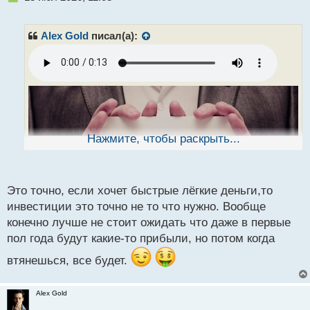
е
п
р
Alex Gold
писал(а):
о
ч
и
т
а
н
н
ы
Нажмите, чтобы раскрыть...
й
п
о
с
Это точно, если хочет быстрые лёгкие деньги,то
т
инвестиции это точно не то что нужно. Вообще
конечно лучше не стоит ожидать что даже в первые
пол года будут какие-то прибыли, но потом когда
втянешься, все будет.
Alex Gold