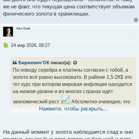
же не факт, что текущая цена соответствует объемам
физического золота в хранилищах.
Alex Gold
Н
24 мар 2026, 08:27
е
п
р
Биржевич'ОК
писал(а):
о
По поводу серебра и платины согласен с тобой, а
ч
золото всё равно высоковато. В районе 1,5-2К$ это
и
т
тот курс при котором мировая инфляция находится
а
на низком уровне и во многих странах идёт
н
н
экономический рост.
Абсолютно очевидно, что
ы
сейчас оно торгуется на таком уровне из за
Нажмите, чтобы раскрыть...
й
геополитической и экономической нестабильности
п
и как долго оно будет переоценено - непонятно. К
о
с
тому же не факт, что текущая цена соответствует
На данный момент у золота наблюдается спад и оно
т
объемам физического золота в хранилищах.