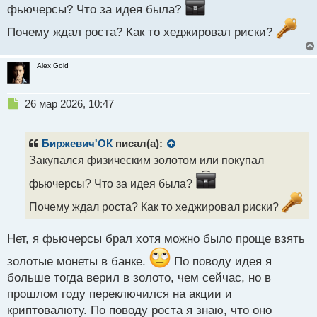
фьючерсы? Что за идея была?
с
т
Почему ждал роста? Как то хеджировал риски?
Alex Gold
Н
26 мар 2026, 10:47
е
п
р
Биржевич'ОК
писал(а):
о
Закупался физическим золотом или покупал
ч
и
фьючерсы? Что за идея была?
т
а
Почему ждал роста? Как то хеджировал риски?
н
н
Нет, я фьючерсы брал хотя можно было проще взять
ы
й
золотые монеты в банке.
По поводу идея я
п
больше тогда верил в золото, чем сейчас, но в
о
прошлом году переключился на акции и
с
т
криптовалюту. По поводу роста я знаю, что оно