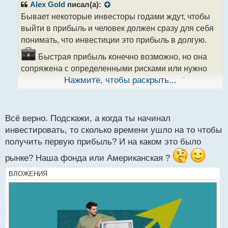
р
Alex Gold
писал(а):
о
Бывает некоторые инвесторы годами ждут, чтобы
ч
выйти в прибыль и человек должен сразу для себя
и
т
понимать, что инвестиции это прибыль в долгую.
а
Быстрая прибыль конечно возможно, но она
н
н
сопряжена с определенными рисками или нужно
ы
много вложить, чтобы ее начать получать быстро.
Нажмите, чтобы раскрыть...
й
п
о
с
Всё верно. Подскажи, а когда ты начинал
т
инвестировать, то сколько времени ушло на то чтобы
получить первую прибыль? И на каком это было
рынке? Наша фонда или Американская ?
ВЛОЖЕНИЯ