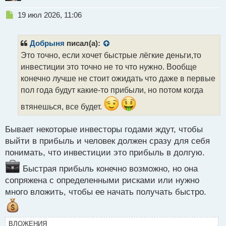
Н
19 июл 2026, 11:06
е
п
р
Добрыня
писал(а):
о
Это точно, если хочет быстрые лёгкие деньги,то
ч
инвестиции это точно не то что нужно. Вообще
и
т
конечно лучше не стоит ожидать что даже в первые
а
пол года будут какие-то прибыли, но потом когда
н
н
втянешься, все будет.
ы
й
Бывает некоторые инвесторы годами ждут, чтобы
п
выйти в прибыль и человек должен сразу для себя
о
с
понимать, что инвестиции это прибыль в долгую.
т
Быстрая прибыль конечно возможно, но она
сопряжена с определенными рисками или нужно
много вложить, чтобы ее начать получать быстро.
ВЛОЖЕНИЯ