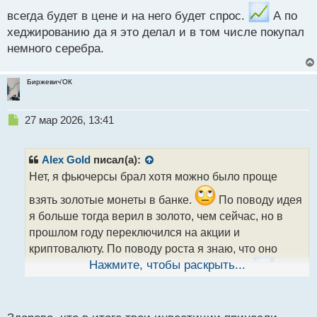
всегда будет в цене и на него будет спрос.
А по
хеджированию да я это делал и в том числе покупал
немного серебра.
Биржевич'ОК
Н
27 мар 2026, 13:41
е
п
р
Alex Gold
писал(а):
о
Нет, я фьючерсы брал хотя можно было проще
ч
и
взять золотые монеты в банке.
По поводу идея
т
я больше тогда верил в золото, чем сейчас, но в
а
прошлом году переключился на акции и
н
н
криптовалюту. По поводу роста я знаю, что оно
ы
Нажмите, чтобы раскрыть...
всегда будет в цене и на него будет спрос.
А по
й
п
хеджированию да я это делал и в том числе
о
покупал немного серебра.
с