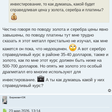
ч
инвестирование, то как думаешь, какой будет
и
т
справедливая цена у золота, серебра и платины?
а
н
н
ы
Честно говоря по поводу золота и серебра цены явно
й
завышены, по поводу платины тут мне трудно
п
сказать я этот металл пристально не изучал, как мне
о
с
кажется он пока, что недооценен.
А вот серебро
т
справедливый курс в районе 35-40 долларов, также и
золото, как по мне этот курс должен быть ниже на
500-700 долларов. Но опять же золото это особый
драгметалл его многие используют для
инвестирование.
А ты как думаешь какой у них
справедливый курс?
Биржевич'ОК
Н
23 мар 2026, 13:14