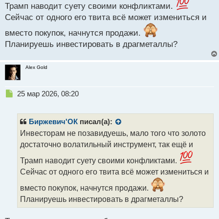
Трамп наводит суету своими конфликтами.
Сейчас от одного его твита всё может измениться и
вместо покупок, начнутся продажи.
Планируешь инвестировать в драгметаллы?
Alex Gold
Н
25 мар 2026, 08:20
е
п
р
Биржевич'ОК
писал(а):
о
Инвесторам не позавидуешь, мало того что золото
ч
достаточно волатильный инструмент, так ещё и
и
т
Трамп наводит суету своими конфликтами.
а
Сейчас от одного его твита всё может измениться и
н
н
вместо покупок, начнутся продажи.
ы
Планируешь инвестировать в драгметаллы?
й
п
о