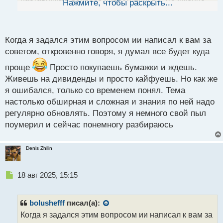
Нажмите, чтобы раскрыть...
й
ты хочешь вкладываться? С какой целью и прочее,
п
на эти вопросы нужно сначала самому себе
о
ответить, а не просто бездумно скупать тонны бумаг
с
Когда я задался этим вопросом ии написал к вам за
т
советом, откровенно говоря, я думал все будет куда
проще
Просто покупаешь бумажки и ждешь.
Живешь на дивиденды и просто кайфуешь. Но как же
я ошибался, только со временем понял. Тема
настолько обширная и сложная и знания по ней надо
регулярно обновлять. Поэтому я немного свой пыл
поумерил и сейчас понемногу разбираюсь
Denis Zhilin
Н
18 авг 2025, 15:15
е
п
р
bolushefff
писал(а):
о
Когда я задался этим вопросом ии написал к вам за
ч