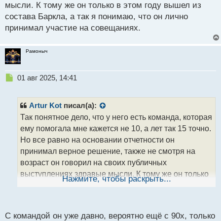
п
мысли. К тому же он только в этом году вышел из
о
состава Баркла, а так я понимаю, что он лично
с
принимал участие на совещаниях.
т
Рамоныч
Н
01 авг 2025, 14:41
е
п
р
Artur Kot
писал(а):
о
Так понятное дело, что у него есть команда, которая
ч
ему помогала мне кажется не 10, а лет так 15 точно.
и
т
Но все равно на основании отчетности он
а
принимал верное решение, также не смотря на
н
возраст он говорил на своих публичных
н
выступлениях здравые мысли. К тому же он только
ы
Нажмите, чтобы раскрыть...
й
в этом году вышел из состава Баркла, а так я
п
понимаю, что он лично принимал участие на
о
совещаниях.
с
С командой он уже давно, вероятно ещё с 90х, только
т