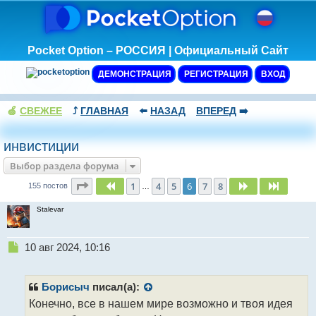
Pocket Option – РОССИЯ | Официальный Сайт
ДЕМОНСТРАЦИЯ
РЕГИСТРАЦИЯ
ВХОД
🍏
СВЕЖЕЕ
⤴️
ГЛАВНАЯ
⬅️
НАЗАД
ВПЕРЕД
➡️
инвистиции
Выбор раздела форума
Страница
6
из
8
1
4
5
6
7
8
Пред.
След.
След.
155 постов
…
Stalevar
Н
10 авг 2024, 10:16
е
п
р
Борисыч
писал(а):
о
Конечно, все в нашем мире возможно и твоя идея
ч