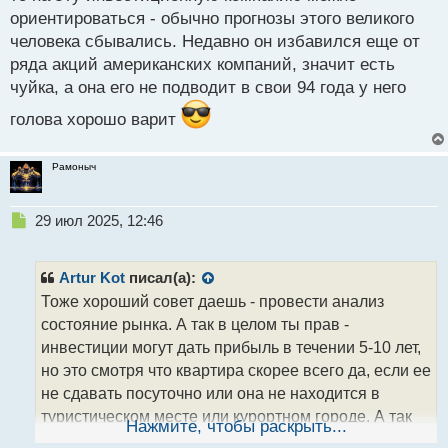
компании. Если сокращают, делаешь также.
ориентироваться - обычно прогнозы этого великого
Надеюсь понятно, успехов.
человека сбывались. Недавно он избавился еще от
ряда акций американских компаний, значит есть
чуйка, а она его не подводит в свои 94 года у него
голова хорошо варит
Рамоныч
Н
29 июл 2025, 12:46
е
п
р
Artur Kot
писал(а):
о
Тоже хороший совет даешь - провести анализ
ч
состояние рынка. А так в целом ты прав -
и
т
инвестиции могут дать прибыль в течении 5-10 лет,
а
но это смотря что квартира скорее всего да, если ее
н
не сдавать посуточно или она не находится в
н
туристическом месте или курортном городе. А так
ы
Нажмите, чтобы раскрыть...
й
акции могут и раньше окупиться. А что касается