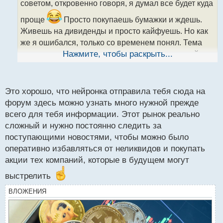
советом, откровенно говоря, я думал все будет куда
и
т
проще
Просто покупаешь бумажки и ждешь.
а
Живешь на дивиденды и просто кайфуешь. Но как
н
н
же я ошибался, только со временем понял. Тема
ы
настолько обширная и сложная и знания по ней
Нажмите, чтобы раскрыть...
й
надо регулярно обновлять. Поэтому я немного свой
п
пыл поумерил и сейчас понемногу разбираюсь
о
с
Это хорошо, что нейронка отправила тебя сюда на
т
форум здесь можно узнать много нужной прежде
всего для тебя информации. Этот рынок реально
сложный и нужно постоянно следить за
поступающими новостями, чтобы можно было
оперативно избавляться от неликвидов и покупать
акции тех компаний, которые в будущем могут
выстрелить
ВЛОЖЕНИЯ