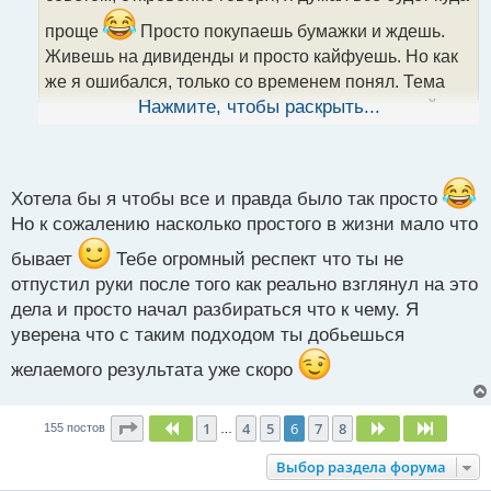
т
проще
Просто покупаешь бумажки и ждешь.
а
Живешь на дивиденды и просто кайфуешь. Но как
н
н
же я ошибался, только со временем понял. Тема
ы
настолько обширная и сложная и знания по ней
Нажмите, чтобы раскрыть...
й
надо регулярно обновлять. Поэтому я немного свой
п
пыл поумерил и сейчас понемногу разбираюсь
о
с
т
Хотела бы я чтобы все и правда было так просто
Но к сожалению насколько простого в жизни мало что
бывает
Тебе огромный респект что ты не
отпустил руки после того как реально взглянул на это
дела и просто начал разбираться что к чему. Я
уверена что с таким подходом ты добьешься
желаемого результата уже скоро
Страница
6
из
8
1
4
5
6
7
8
Пред.
След.
След.
155 постов
…
Выбор раздела форума