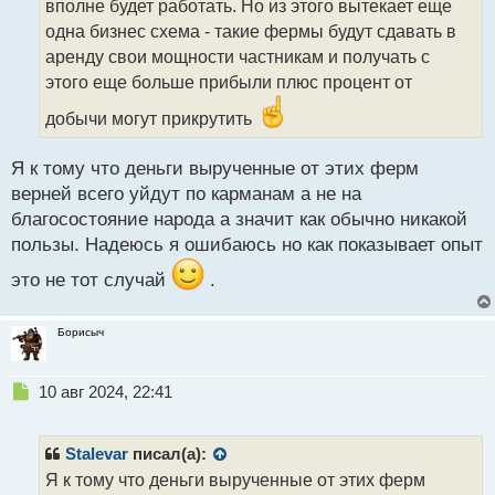
вполне будет работать. Но из этого вытекает еще
и
т
одна бизнес схема - такие фермы будут сдавать в
а
аренду свои мощности частникам и получать с
н
этого еще больше прибыли плюс процент от
н
ы
добычи могут прикрутить
й
п
Я к тому что деньги вырученные от этих ферм
о
с
верней всего уйдут по карманам а не на
т
благосостояние народа а значит как обычно никакой
пользы. Надеюсь я ошибаюсь но как показывает опыт
это не тот случай
.
Борисыч
Н
10 авг 2024, 22:41
е
п
р
Stalevar
писал(а):
о
Я к тому что деньги вырученные от этих ферм
ч