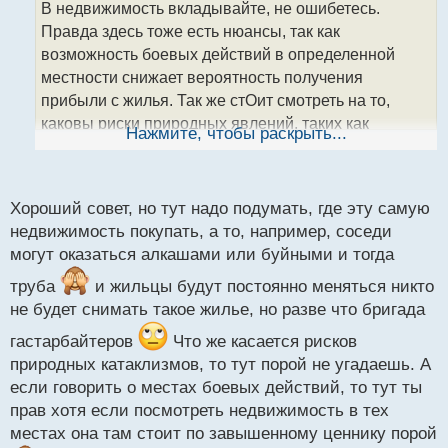
В недвижимость вкладывайте, не ошибетесь.
ч
Правда здесь тоже есть нюансы, так как
и
т
возможность боевых действий в определенной
а
местности снижает вероятность получения
н
прибыли с жилья. Так же стОит смотреть на то,
н
каковы риски природных явлений, таких как
ы
Нажмите, чтобы раскрыть...
й
землетрясения, наводнения и так далее. А то может
п
получиться так, что не успев инвестировать,
о
с
человек потеряет все вложения
.
Хороший совет, но тут надо подумать, где эту самую
т
недвижимость покупать, а то, например, соседи
могут оказаться алкашами или буйными и тогда
труба
и жильцы будут постоянно меняться никто
не будет снимать такое жилье, но разве что бригада
гастарбайтеров
Что же касается рисков
природных катаклизмов, то тут порой не угадаешь. А
если говорить о местах боевых действий, то тут ты
прав хотя если посмотреть недвижимость в тех
местах она там стоит по завышенному ценнику порой