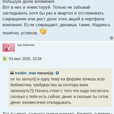
большую долю вложений.
Вот в них и инвестируй. Только не забывай
заглядывать хотя бы раз в квартал и отслеживать
сокращение или рост доли этих акций в портфеле
компании. Если сокращают, делаешь также. Надеюсь
понятно, успехов.
Izya Zukerman
Н
03 июл 2025, 10:34
е
п
р
treider_max
писал(а):
о
ох ты загнул)) в одну тему на форуме хочешь всю
ч
библиотеку трейдерства за полтора века
и
т
запихнуть?)) Начать стоит с того что надо посчитать
а
сколько у тебя есть сейчас денег и сколько ты готов
н
денег ежемесячно откладывать.
н
ы
й
Тут ты прав, сначала нужно оценить бюджет, а потом