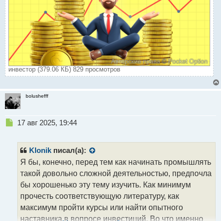
инвестор (379.06 КБ) 829 просмотров
bolushefff
Н
17 авг 2025, 19:44
е
п
р
Klonik
писал(а):
о
Я бы, конечно, перед тем как начинать промышлять
ч
такой довольно сложной деятельностью, предпочла
и
т
бы хорошенько эту тему изучить. Как минимум
а
прочесть соответствующую литературу, как
н
максимум пройти курсы или найти опытного
н
наставника в вопросе инвестиций. Во что именно
ы