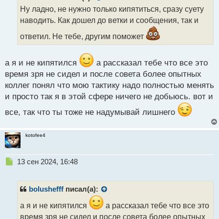
о
Ну ладно, не нужно только кипятиться, сразу суету
ч
наводить. Как дошел до ветки и сообщения, так и
и
т
ответил. Не тебе, другим поможет
а
н
н
а я и не кипятился
а рассказал тебе что все это
ы
время зря не сидел и после совета более опытных
й
п
коллег понял что мою тактику надо полностью менять
о
и просто так я в этой сфере ничего не добьюсь. вот и
с
т
все, так что ты тоже не надумывай лишнего
kotofee4
Н
13 сен 2024, 16:48
е
п
р
bolushefff
писал(а):
о
ч
а я и не кипятился
а рассказал тебе что все это
и
время зря не сидел и после совета более опытных