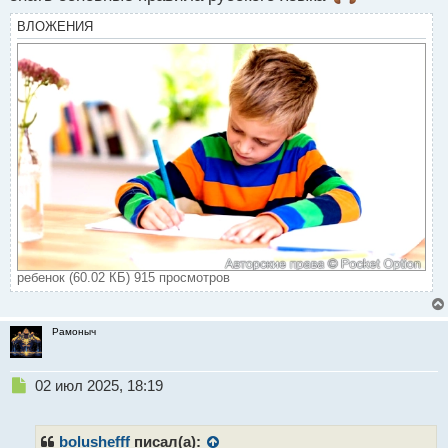
н
ы
ВЛОЖЕНИЯ
й
п
о
с
т
ребенок (60.02 КБ) 915 просмотров
Рамоныч
Н
02 июл 2025, 18:19
е
п
р
bolushefff
писал(а):