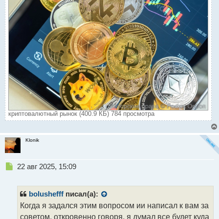
криптовалютный рынок (400.9 КБ) 784 просмотра
Klonik
Н
22 авг 2025, 15:09
е
п
р
bolushefff
писал(а):
о
Когда я задался этим вопросом ии написал к вам за
ч
советом, откровенно говоря, я думал все будет куда
и