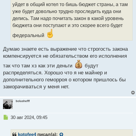
ч
уйдет в общий котел то бишь бюджет страны, а там
и
т
уже будет довольно трудно проследить куда они
а
делись. Там надо почитать закон в какой уровень
н
бюджета они поступают и это скорее всего будет
н
ы
федеральный
й
п
Думаю знаете есть выражение что строгость закона
о
с
компенсируется не обязательством его исполнения
т
так что там хз как эти деньги
будут
распределяться. Хорошо что я не майнер и
дополнительного геморроя о котором пришлось бы
заморачиваться у меня нет.
bolushefff
Н
30 авг 2024, 09:45
е
п
р
kotofee4
писал(а):