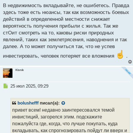
п
В недвижимость вкладывайте, не ошибетесь. Правда
о
здесь тоже есть нюансы, так как возможность боевых
с
действий в определенной местности снижает
т
вероятность получения прибыли с жилья. Так же
стОит смотреть на то, каковы риски природных
явлений, таких как землетрясения, наводнения и так
далее. А то может получиться так, что не успев
инвестировать, человек потеряет все вложения
.
Klonik
Н
25 июл 2025, 09:29
е
п
р
bolushefff
писал(а):
о
привет всем! недавно заинтересовался темой
ч
инвистиций, загорелся этим. подскажите
и
т
пожалуйста где, когда, что лучше покупать, куда
а
вкладывать, как спрогнозировать пойдут ли вверх и