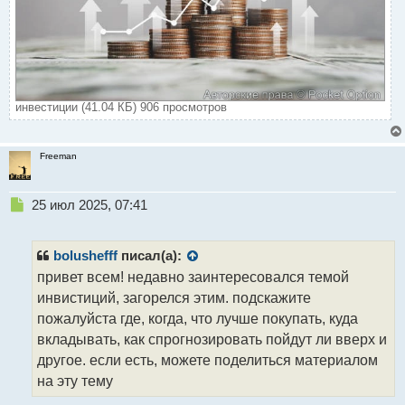
инвестиции (41.04 КБ) 906 просмотров
Freeman
Н
25 июл 2025, 07:41
е
п
р
bolushefff
писал(а):
о
привет всем! недавно заинтересовался темой
ч
инвистиций, загорелся этим. подскажите
и
т
пожалуйста где, когда, что лучше покупать, куда
а
вкладывать, как спрогнозировать пойдут ли вверх и
н
другое. если есть, можете поделиться материалом
н
на эту тему
ы
й