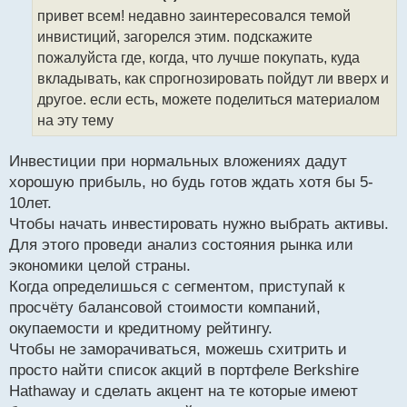
о
привет всем! недавно заинтересовался темой
ч
инвистиций, загорелся этим. подскажите
и
т
пожалуйста где, когда, что лучше покупать, куда
а
вкладывать, как спрогнозировать пойдут ли вверх и
н
другое. если есть, можете поделиться материалом
н
на эту тему
ы
й
п
Инвестиции при нормальных вложениях дадут
о
хорошую прибыль, но будь готов ждать хотя бы 5-
с
10лет.
т
Чтобы начать инвестировать нужно выбрать активы.
Для этого проведи анализ состояния рынка или
экономики целой страны.
Когда определишься с сегментом, приступай к
просчёту балансовой стоимости компаний,
окупаемости и кредитному рейтингу.
Чтобы не заморачиваться, можешь схитрить и
просто найти список акций в портфеле Berkshire
Hathaway и сделать акцент на те которые имеют