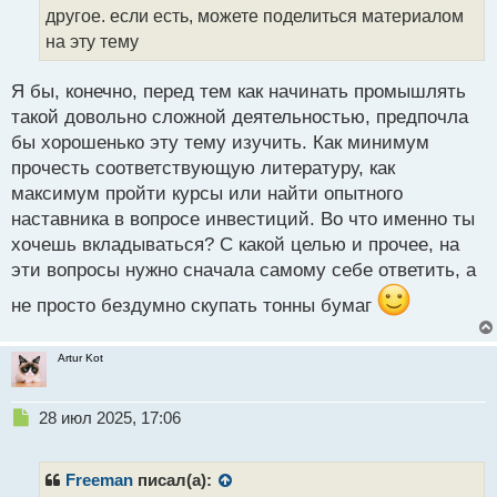
н
другое. если есть, можете поделиться материалом
н
на эту тему
ы
й
п
Я бы, конечно, перед тем как начинать промышлять
о
такой довольно сложной деятельностью, предпочла
с
бы хорошенько эту тему изучить. Как минимум
т
прочесть соответствующую литературу, как
максимум пройти курсы или найти опытного
наставника в вопросе инвестиций. Во что именно ты
хочешь вкладываться? С какой целью и прочее, на
эти вопросы нужно сначала самому себе ответить, а
не просто бездумно скупать тонны бумаг
Artur Kot
Н
28 июл 2025, 17:06
е
п
р
Freeman
писал(а):
о