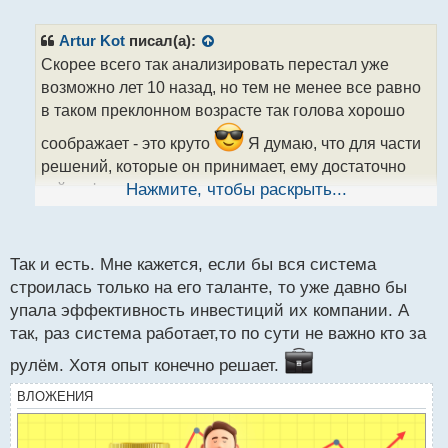
е
п
р
Artur Kot
писал(а):
о
Скорее всего так анализировать перестал уже
ч
возможно лет 10 назад, но тем не менее все равно
и
т
в таком преклонном возрасте так голова хорошо
а
соображает - это круто
Я думаю, что для части
н
н
решений, которые он принимает, ему достаточно
ы
той информации, которые ему доносят помощники.
Нажмите, чтобы раскрыть...
й
В любом случае он крутой руководитель раз
п
подобрал команду, которая уже без его участия
о
с
продолжает достойно развивать компанию.
Так и есть. Мне кажется, если бы вся система
т
строилась только на его таланте, то уже давно бы
упала эффективность инвестиций их компании. А
так, раз система работает,то по сути не важно кто за
рулём. Хотя опыт конечно решает.
ВЛОЖЕНИЯ