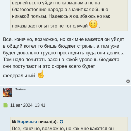
верней всего уйдут по карманам а не на
и
т
благосостояние народа а значит как обычно
а
никакой пользы. Надеюсь я ошибаюсь но как
н
н
показывает опыт это не тот случай
.
ы
й
Все, конечно, возможно, но как мне кажется он уйдет
п
в общий котел то бишь бюджет страны, а там уже
о
с
будет довольно трудно проследить куда они делись.
т
Там надо почитать закон в какой уровень бюджета
они поступают и это скорее всего будет
федеральный
Stalevar
Н
11 авг 2024, 13:41
е
п
р
Борисыч
писал(а):
о
Все, конечно, возможно, но как мне кажется он