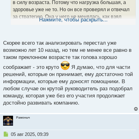
а
в силу возраста. Потому что нагрузка большая, а
н
здоровье уже не то. Но он все проверял и отвечал
н
за стратегию. Она у него не менялась, как взял
ы
Нажмите, чтобы раскрыть...
й
стоимостное инвестирование в базу, так по ней и
п
работал. Из Беркшир ушёл в этом году это да, но
о
врятли это сильно повлияет когда вся команда
с
Скорее всего так анализировать перестал уже
т
работает по старой схеме.
возможно лет 10 назад, но тем не менее все равно в
таком преклонном возрасте так голова хорошо
соображает - это круто
Я думаю, что для части
решений, которые он принимает, ему достаточно той
информации, которые ему доносят помощники. В
любом случае он крутой руководитель раз подобрал
команду, которая уже без его участия продолжает
достойно развивать компанию.
Рамоныч
Н
05 авг 2025, 09:39