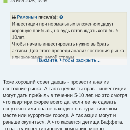
Н
28 июл 2025, 18:39
е
п
р
Рамоныч
писал(а):
о
Инвестиции при нормальных вложениях дадут
ч
хорошую прибыль, но будь готов ждать хотя бы 5-
и
т
10лет.
а
Чтобы начать инвестировать нужно выбрать
н
активы. Для этого проведи анализ состояния рынка
н
или экономики целой страны.
ы
Нажмите, чтобы раскрыть...
й
Когда определишься с сегментом, приступай к
п
просчёту балансовой стоимости компаний,
о
окупаемости и кредитному рейтингу.
с
Тоже хороший совет даешь - провести анализ
Чтобы не заморачиваться, можешь схитрить и
т
состояние рынка. А так в целом ты прав - инвестиции
просто найти список акций в портфеле Berkshire
могут дать прибыль в течении 5-10 лет, но это смотря
Hathaway и сделать акцент на те которые имеют
что квартира скорее всего да, если ее не сдавать
большую долю вложений.
посуточно или она не находится в туристическом
Вот в них и инвестируй. Только не забывай
месте или курортном городе. А так акции могут и
заглядывать хотя бы раз в квартал и отслеживать
раньше окупиться. А что касается детища Баффета,
сокращение или рост доли этих акций в портфеле
то на эту инвестиционную компанию можно