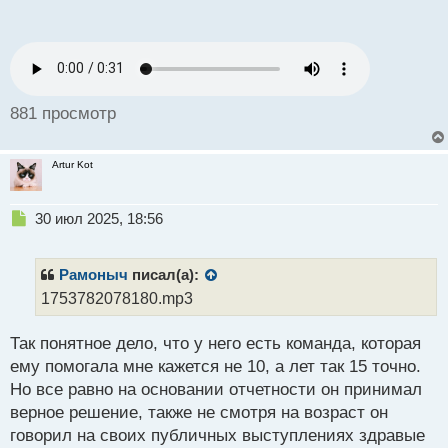
п
детища Баффета, то на эту инвестиционную
о
компанию можно ориентироваться - обычно
с
прогнозы этого великого человека сбывались.
т
Недавно он избавился еще от ряда акций
американских компаний, значит есть чуйка, а она
881 просмотр
его не подводит в свои 94 года у него голова
хорошо варит
Artur Kot
Н
30 июл 2025, 18:56
е
п
р
Рамоныч
писал(а):
о
1753782078180.mp3
ч
и
Так понятное дело, что у него есть команда, которая
т
а
ему помогала мне кажется не 10, а лет так 15 точно.
н
Но все равно на основании отчетности он принимал
н
верное решение, также не смотря на возраст он
ы
й
говорил на своих публичных выступлениях здравые