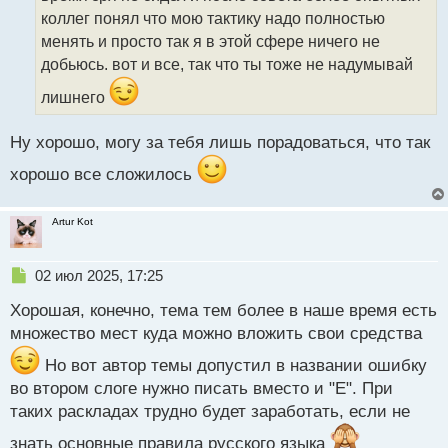
т
коллег понял что мою тактику надо полностью
а
менять и просто так я в этой сфере ничего не
н
н
добьюсь. вот и все, так что ты тоже не надумывай
ы
лишнего
й
п
о
Ну хорошо, могу за тебя лишь порадоваться, что так
с
т
хорошо все сложилось
Artur Kot
Н
02 июл 2025, 17:25
е
Хорошая, конечно, тема тем более в наше время есть
п
р
множество мест куда можно вложить свои средства
о
ч
Но вот автор темы допустил в названии ошибку
и
во втором слоге нужно писать вместо и "Е". При
т
таких раскладах трудно будет заработать, если не
а
н
знать основные правила русского языка