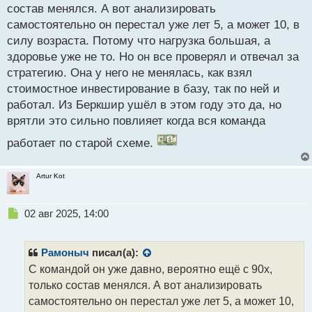
состав менялся. А вот анализировать
самостоятельно он перестал уже лет 5, а может 10, в
силу возраста. Потому что нагрузка большая, а
здоровье уже не то. Но он все проверял и отвечал за
стратегию. Она у него не менялась, как взял
стоимостное инвестирование в базу, так по ней и
работал. Из Беркшир ушёл в этом году это да, но
врятли это сильно повлияет когда вся команда
работает по старой схеме.
Artur Kot
Н
02 авг 2025, 14:00
е
п
р
Рамоныч
писал(а):
о
С командой он уже давно, вероятно ещё с 90х,
ч
только состав менялся. А вот анализировать
и
т
самостоятельно он перестал уже лет 5, а может 10,