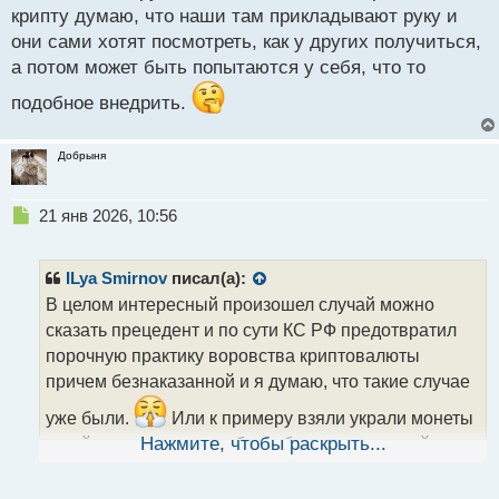
й
крипту думаю, что наши там прикладывают руку и
подобные иски на основании отсутствия
п
они сами хотят посмотреть, как у других получиться,
о
информирования ФНС.
с
а потом может быть попытаются у себя, что то
Товарищи, какие есть мысли по этому поводу?
т
подобное внедрить.
Добрыня
Н
21 янв 2026, 10:56
е
п
р
ILya Smirnov
писал(а):
о
В целом интересный произошел случай можно
ч
сказать прецедент и по сути КС РФ предотвратил
и
т
порочную практику воровства криптовалюты
а
причем безнаказанной и я думаю, что такие случае
н
н
уже были.
Или к примеру взяли украли монеты
ы
у майнера раньше это было безнаказанно сейчас
Нажмите, чтобы раскрыть...
й
п
можно попробовать вернуть назад.
Мне
о