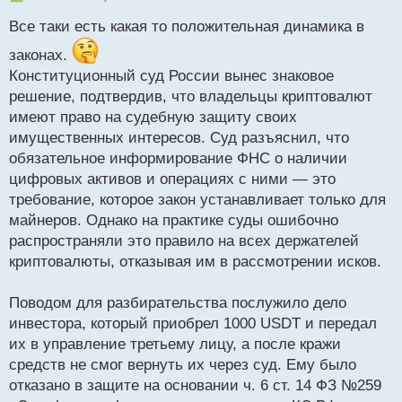
е
Все таки есть какая то положительная динамика в
п
р
законах.
о
Конституционный суд России вынес знаковое
ч
и
решение, подтвердив, что владельцы криптовалют
т
имеют право на судебную защиту своих
а
имущественных интересов. Суд разъяснил, что
н
н
обязательное информирование ФНС о наличии
ы
цифровых активов и операциях с ними — это
й
требование, которое закон устанавливает только для
п
майнеров. Однако на практике суды ошибочно
о
с
распространяли это правило на всех держателей
т
криптовалюты, отказывая им в рассмотрении исков.
Поводом для разбирательства послужило дело
инвестора, который приобрел 1000 USDT и передал
их в управление третьему лицу, а после кражи
средств не смог вернуть их через суд. Ему было
отказано в защите на основании ч. 6 ст. 14 ФЗ №259