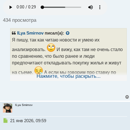
п
р
о
ч
434 просмотра
и
т
ILya Smirnov
писал(а):
а
н
Я пишу, так как читаю новости и умею их
н
анализировать.
И вижу, как там не очень стало
ы
й
по сравнению, что было ранее и люди
п
предпочитают откладывать покупку жилья и живут
о
с
на съеме.
А если мы говорим про ставку по
т
Нажмите, чтобы раскрыть...
ипотеке в 20%, то это вообще плохо и мало кто
будет ее оформлять по таким кабальным условиям.
ILya Smirnov
Н
21 янв 2026, 09:59
е