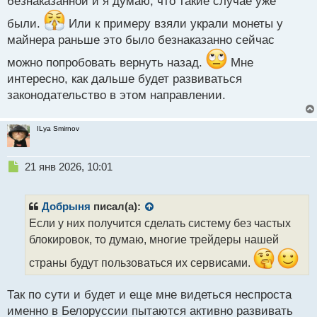
безнаказанной и я думаю, что такие случае уже
исков.
были.
Или к примеру взяли украли монеты у
майнера раньше это было безнаказанно сейчас
Поводом для разбирательства послужило дело
инвестора, который приобрел 1000 USDT и
можно попробовать вернуть назад.
Мне
передал их в управление третьему лицу, а после
интересно, как дальше будет развиваться
кражи средств не смог вернуть их через суд. Ему
законодательство в этом направлении.
было отказано в защите на основании ч. 6 ст. 14 ФЗ
№259 «О цифровых финансовых активах…». КС
ILya Smirnov
РФ пришел к выводу, что данная норма в ее
текущем виде ограничивает права обычных
Н
21 янв 2026, 10:01
пользователей, не занимающихся майнингом.
е
п
р
Добрыня
писал(а):
Согласно позиции КС, законодательство должно
о
Если у них получится сделать систему без частых
быть скорректировано: отсутствие отчетов перед
ч
блокировок, то думаю, многие трейдеры нашей
налоговой не может быть препятствием для
и
т
обращения в суд, если владелец может доказать
страны будут пользоваться их сервисами.
а
законность получения и использования своих
н
н
Так по сути и будет и еще мне видеться неспроста
активов.
До внесения соответствующих
ы
именно в Белоруссии пытаются активно развивать
поправок в закон суды не вправе отклонять