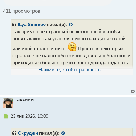
о
ч
411 просмотров
и
т
ILya Smirnov
писал(а):
а
н
Так пример не странный он жизненный и чтобы
н
понять какие там условия нужно находиться в той
ы
й
или иной стране и жить.
Просто в некоторых
п
странах еще налогообложение довольно большое и
о
приходиться больше трети своего дохода отдавать
с
т
государству и плюс в условиях договора там
Нажмите, чтобы раскрыть...
наверняка есть подводные камни.
В общем
надо там жить и можно тогда сделать полноценные
выводы.
ILya Smirnov
Н
23 янв 2026, 10:09
е
п
р
Скруджи
писал(а):