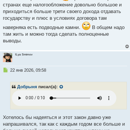
с
странах еще налогообложение довольно большое и
т
приходиться больше трети своего дохода отдавать
государству и плюс в условиях договора там
наверняка есть подводные камни.
В общем надо
там жить и можно тогда сделать полноценные
выводы.
ILya Smirnov
Н
22 янв 2026, 09:58
е
п
р
Добрыня
писал(а):
о
ч
и
т
а
н
Хотелось бы надеяться и этот закон давно уже
н
напрашивался, так как с каждым годом все больше и
ы