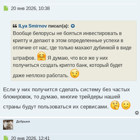
Н
20 янв 2026, 10:38
е
п
р
ILya Smirnov
писал(а):
о
Вообще белорусы не бояться инвестировать в
ч
крипту и делают в этом определенные успехи в
и
т
отличие от нас, где только махают дубинкой в виде
а
штрафов.
Я думаю, что все же у них
н
н
получиться создать крипто банк, который будет
ы
даже неплохо работать.
й
п
о
Если у них получится сделать систему без частых
с
блокировок, то думаю, многие трейдеры нашей
т
страны будут пользоваться их сервисами.
Добрыня
Н
20 янв 2026, 12:41