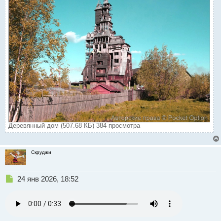
Деревянный дом (507.68 КБ) 384 просмотра
Скруджи
Н
24 янв 2026, 18:52
е
п
р
о