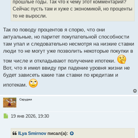
прошлые годы. Так что к чему этот комментарий?
и
т
Сейчас пусть там и хуже с экономикой, но проценты
а
то не выросли.
н
н
Так по поводу процентов я спорю, что они
ы
й
актуальные, но паритет покупательной способности
п
там упал и следовательно несмотря на низкие ставки
о
люди то не могут уже позволить некоторые покупки в
с
т
том числе и откладывают получение ипотеки.
Вот, что я имел ввиду при падение уровня жизни не
будет зависеть какие там ставки по кредитам и
ипотекам.
Скруджи
Н
19 янв 2026, 19:30
е
п
р
ILya Smirnov
писал(а):
о