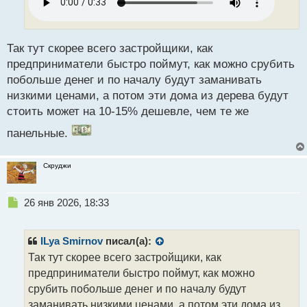
и
т
а
н
Так тут скорее всего застройщики, как
н
предприниматели быстро поймут, как можно срубить
ы
побольше денег и по началу будут заманивать
й
низкими ценами, а потом эти дома из дерева будут
п
о
стоить может на 10-15% дешевле, чем те же
с
панельные.
т
Скруджи
Н
26 янв 2026, 18:33
е
п
р
ILya Smirnov
писал(а):
о
Так тут скорее всего застройщики, как
ч
предприниматели быстро поймут, как можно
и
т
срубить побольше денег и по началу будут
а
заманивать низкими ценами, а потом эти дома из