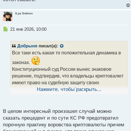
ILya Smirnov
Н
21 янв 2026, 10:00
е
п
р
Добрыня
писал(а):
о
Все таки есть какая то положительная динамика в
ч
и
законах.
т
Конституционный суд России вынес знаковое
а
решение, подтвердив, что владельцы криптовалют
н
н
имеют право на судебную защиту своих
ы
имущественных интересов. Суд разъяснил, что
Нажмите, чтобы раскрыть...
й
обязательное информирование ФНС о наличии
п
цифровых активов и операциях с ними — это
о
с
требование, которое закон устанавливает только
В целом интересный произошел случай можно
т
для майнеров. Однако на практике суды ошибочно
сказать прецедент и по сути КС РФ предотвратил
распространяли это правило на всех держателей
порочную практику воровства криптовалюты причем
криптовалюты, отказывая им в рассмотрении