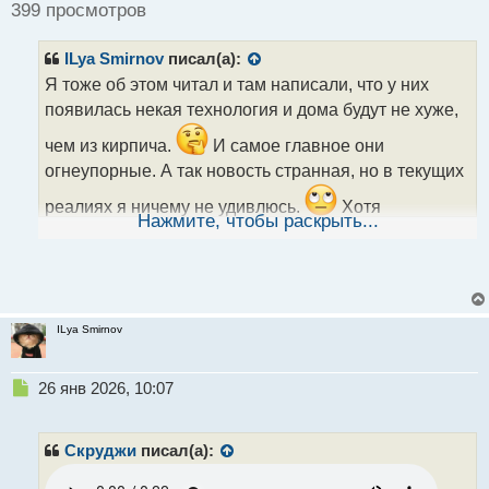
ч
399 просмотров
и
т
ILya Smirnov
писал(а):
а
н
Я тоже об этом читал и там написали, что у них
н
появилась некая технология и дома будут не хуже,
ы
й
чем из кирпича.
И самое главное они
п
огнеупорные. А так новость странная, но в текущих
о
с
реалиях я ничему не удивлюсь.
Хотя
т
Нажмите, чтобы раскрыть...
посмотрел информацию в Норвегии есть
деревянный небоскреб и он построен относительно
не так давно. А вот на фото в глубинке наш умелец
решил построить себе дом.
ILya Smirnov
Н
26 янв 2026, 10:07
е
п
р
Скруджи
писал(а):
о
ч