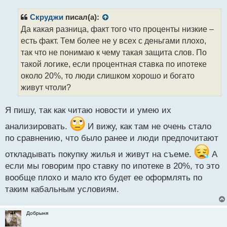
п
р
Скруджи
писал(а):
о
Да какая разница, факт того что проценты низкие –
ч
есть факт. Тем более не у всех с деньгами плохо,
и
т
так что не понимаю к чему такая защита слов. По
а
такой логике, если процентная ставка по ипотеке
н
около 20%, то люди слишком хорошо и богато
н
живут чтоли?
ы
й
п
Я пишу, так как читаю новости и умею их
о
с
анализировать.
И вижу, как там не очень стало
т
по сравнению, что было ранее и люди предпочитают
откладывать покупку жилья и живут на съеме.
А
если мы говорим про ставку по ипотеке в 20%, то это
вообще плохо и мало кто будет ее оформлять по
таким кабальным условиям.
Добрыня