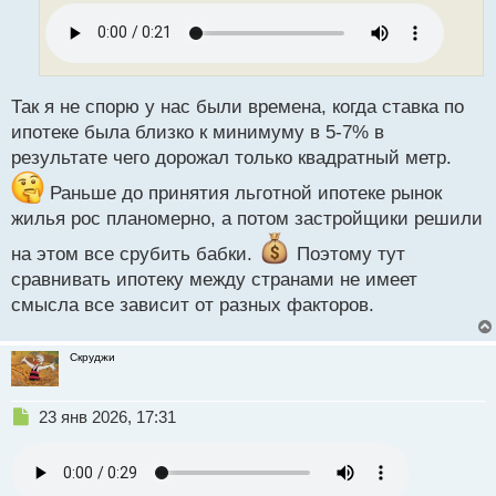
о
ч
и
т
а
н
Так я не спорю у нас были времена, когда ставка по
н
ипотеке была близко к минимуму в 5-7% в
ы
результате чего дорожал только квадратный метр.
й
п
Раньше до принятия льготной ипотеке рынок
о
жилья рос планомерно, а потом застройщики решили
с
т
на этом все срубить бабки.
Поэтому тут
сравнивать ипотеку между странами не имеет
смысла все зависит от разных факторов.
Скруджи
Н
23 янв 2026, 17:31
е
п
р
о