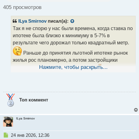
ч
405 просмотров
и
т
ILya Smirnov
писал(а):
а
н
Так я не спорю у нас были времена, когда ставка по
н
ипотеке была близко к минимуму в 5-7% в
ы
результате чего дорожал только квадратный метр.
й
п
Раньше до принятия льготной ипотеке рынок
о
жилья рос планомерно, а потом застройщики
с
т
Нажмите, чтобы раскрыть...
решили на этом все срубить бабки.
Поэтому тут
сравнивать ипотеку между странами не имеет
смысла все зависит от разных факторов.
Топ коммент
ILya Smirnov
Н
24 янв 2026, 12:36