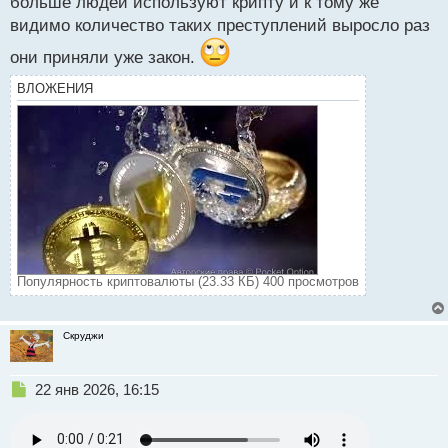
больше людей используют крипту и к тому же
й
видимо количество таких преступлений выросло раз
п
о
они приняли уже закон.
с
т
ВЛОЖЕНИЯ
Популярность криптовалюты (23.33 КБ) 400 просмотров
Скруджи
Н
22 янв 2026, 16:15
е
п
р