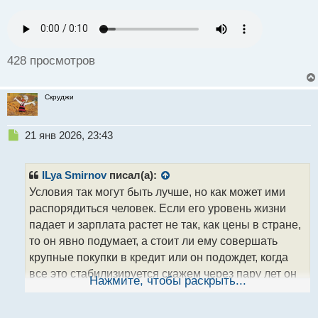
интересно, как дальше будет развиваться
с
законодательство в этом направлении.
т
428 просмотров
Скруджи
Н
21 янв 2026, 23:43
е
п
р
ILya Smirnov
писал(а):
о
Условия так могут быть лучше, но как может ими
ч
распорядиться человек. Если его уровень жизни
и
т
падает и зарплата растет не так, как цены в стране,
а
то он явно подумает, а стоит ли ему совершать
н
крупные покупки в кредит или он подождет, когда
н
все это стабилизируется скажем через пару лет он
ы
Нажмите, чтобы раскрыть...
й
вернется к этому вопросу, если будет все
п
нормально.
Вот тебе пример с ипотекой год
о