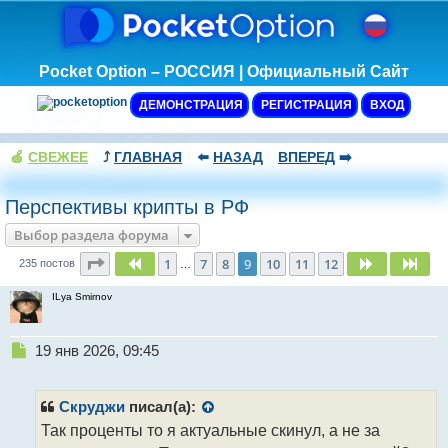
Pocket Option – РОССИЯ | Официальный Сайт
ДЕМОНСТРАЦИЯ
РЕГИСТРАЦИЯ
ВХОД
🍏
СВЕЖЕЕ
⤴️
ГЛАВНАЯ
⬅️
НАЗАД
ВПЕРЕД
➡️
Перспективы крипты в РФ
Выбор раздела форума
Страница
9
из
12
1
7
8
9
10
11
12
Пред.
След.
Сле
235 постов
…
ILya Smirnov
Н
19 янв 2026, 09:45
е
п
р
Скруджи
писал(а):
о
Так проценты то я актуальные скинул, а не за
ч