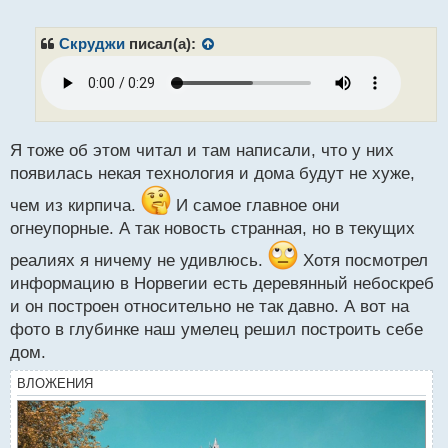
е
п
р
Скруджи
писал(а):
о
ч
и
т
а
н
Я тоже об этом читал и там написали, что у них
н
появилась некая технология и дома будут не хуже,
ы
й
чем из кирпича.
И самое главное они
п
огнеупорные. А так новость странная, но в текущих
о
с
реалиях я ничему не удивлюсь.
Хотя посмотрел
т
информацию в Норвегии есть деревянный небоскреб
и он построен относительно не так давно. А вот на
фото в глубинке наш умелец решил построить себе
дом.
ВЛОЖЕНИЯ