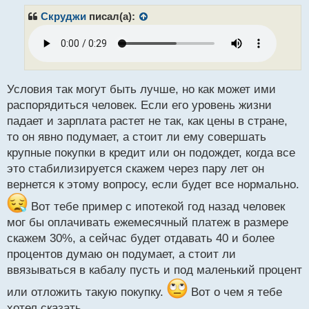
п
р
Скруджи
писал(а):
о
ч
и
т
а
н
Условия так могут быть лучше, но как может ими
н
распорядиться человек. Если его уровень жизни
ы
падает и зарплата растет не так, как цены в стране,
й
то он явно подумает, а стоит ли ему совершать
п
о
крупные покупки в кредит или он подождет, когда все
с
это стабилизируется скажем через пару лет он
т
вернется к этому вопросу, если будет все нормально.
Вот тебе пример с ипотекой год назад человек
мог бы оплачивать ежемесячный платеж в размере
скажем 30%, а сейчас будет отдавать 40 и более
процентов думаю он подумает, а стоит ли
ввязываться в кабалу пусть и под маленький процент
или отложить такую покупку.
Вот о чем я тебе
хотел сказать.