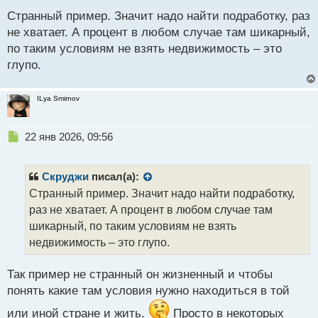
с
назад человек мог бы оплачивать ежемесячный
Странный пример. Значит надо найти подработку, раз
т
платеж в размере скажем 30%, а сейчас будет
не хватает. А процент в любом случае там шикарный,
отдавать 40 и более процентов думаю он подумает,
по таким условиям не взять недвижимость – это
а стоит ли ввязываться в кабалу пусть и под
глупо.
маленький процент или отложить такую покупку.
Вот о чем я тебе хотел сказать.
ILya Smirnov
Н
22 янв 2026, 09:56
е
п
р
Скруджи
писал(а):
о
Странный пример. Значит надо найти подработку,
ч
раз не хватает. А процент в любом случае там
и
т
шикарный, по таким условиям не взять
а
недвижимость – это глупо.
н
н
Так пример не странный он жизненный и чтобы
ы
й
понять какие там условия нужно находиться в той
п
или иной стране и жить.
Просто в некоторых
о