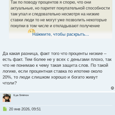
Так по поводу процентов я спорю, что они
ч
актуальные, но паритет покупательной способности
и
т
там упал и следовательно несмотря на низкие
а
ставки люди то не могут уже позволить некоторые
н
покупки в том числе и откладывают получение
н
ы
ипотеки.
Нажмите, чтобы раскрыть...
Вот, что я имел ввиду при падение
й
уровня жизни не будет зависеть какие там ставки по
п
о
кредитам и ипотекам.
с
Да какая разница, факт того что проценты низкие –
т
есть факт. Тем более не у всех с деньгами плохо, так
что не понимаю к чему такая защита слов. По такой
логике, если процентная ставка по ипотеке около
20%, то люди слишком хорошо и богато живут
чтоли?
ILya Smirnov
Н
20 янв 2026, 09:51
е