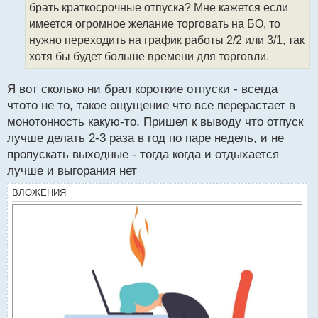
брать краткосрочные отпуска? Мне кажется если
и
т
имеется огромное желание торговать на БО, то
а
нужно переходить на график работы 2/2 или 3/1, так
н
хотя бы будет больше времени для торговли.
н
ы
й
Я вот сколько ни брал короткие отпуски - всегда
п
чтото не то, такое ощущение что все перерастает в
о
монотонность какую-то. Пришел к выводу что отпуск
с
лучше делать 2-3 раза в год по паре недель, и не
т
пропускать выходные - тогда когда и отдыхается
лучше и выгорания нет
ВЛОЖЕНИЯ