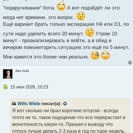
о
с
"подкручивание" бота.
А вот подойдёт ли это
т
когда нет времени, это вопрос.
Ещё вариант брать только экспирацию Н4 или D1, по
сути надо уделить всего 20 минут.
Утром 10
минут - проанализировать и войти, а в обед и
вечером помониторить ситуацию это ещё по 5 минут.
Мне кажется это более чем реально.
Alex Gold
Н
15 июн 2026, 10:23
е
п
р
Wills Wilde
писал(а):
о
Я вот сколько ни брал короткие отпуски - всегда
ч
чтото не то, такое ощущение что все перерастает в
и
т
монотонность какую-то. Пришел к выводу что
а
отпуск лучше делать 2-3 раза в год по паре недель,