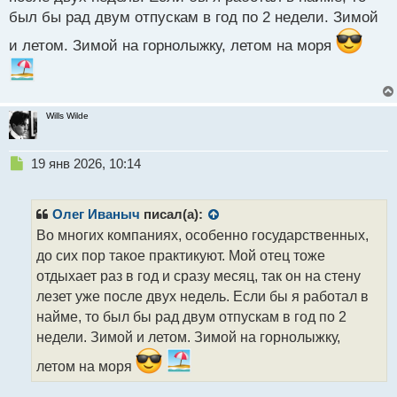
с
был бы рад двум отпускам в год по 2 недели. Зимой
т
и летом. Зимой на горнолыжку, летом на моря
Wills Wilde
Н
19 янв 2026, 10:14
е
п
р
Олег Иваныч
писал(а):
о
Во многих компаниях, особенно государственных,
ч
до сих пор такое практикуют. Мой отец тоже
и
т
отдыхает раз в год и сразу месяц, так он на стену
а
лезет уже после двух недель. Если бы я работал в
н
найме, то был бы рад двум отпускам в год по 2
н
недели. Зимой и летом. Зимой на горнолыжку,
ы
й
летом на моря
п
о