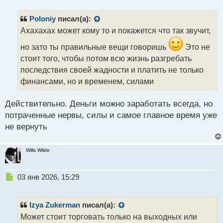
п
р
Poloniy
писал(а):
о
Ахахахах может кому то и покажется что так звучит,
ч
и
но зато ты правильные вещи говоришь
Это не
т
стоит того, чтобы потом всю жизнь разгребать
а
последствия своей жадности и платить не только
н
н
финансами, но и временем, силами
ы
й
Действительно. Деньги можно заработать всегда, но
п
потраченные нервы, силы и самое главное время уже
о
с
не вернуть
т
Wills Wilde
Н
03 янв 2026, 15:29
е
п
р
Izya Zukerman
писал(а):
о
Может стоит торговать только на выходных или
ч