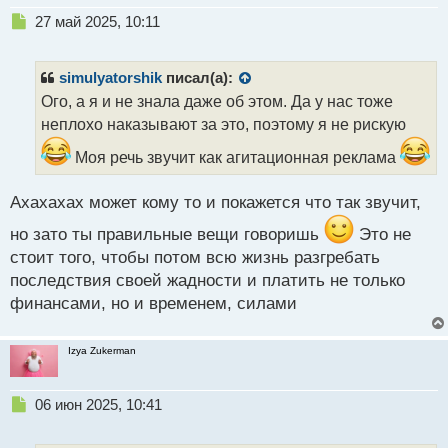
Н
27 май 2025, 10:11
е
п
р
simulyatorshik
писал(а):
о
Ого, а я и не знала даже об этом. Да у нас тоже
ч
неплохо наказывают за это, поэтому я не рискую
и
т
Моя речь звучит как агитационная реклама
а
н
н
Ахахахах может кому то и покажется что так звучит,
ы
но зато ты правильные вещи говоришь
Это не
й
п
стоит того, чтобы потом всю жизнь разгребать
о
последствия своей жадности и платить не только
с
финансами, но и временем, силами
т
Izya Zukerman
Н
06 июн 2025, 10:41
е
п