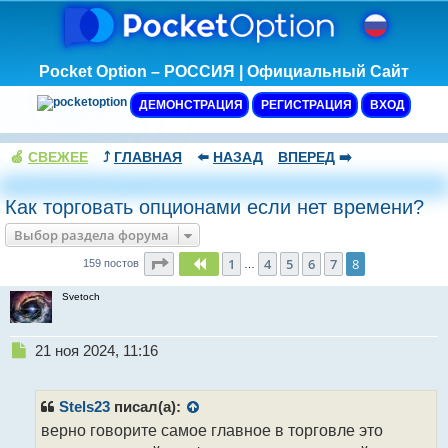
Pocket Option – РОССИЯ | Официальный Сайт
ДЕМОНСТРАЦИЯ
РЕГИСТРАЦИЯ
ВХОД
🍏
СВЕЖЕЕ
⤴️
ГЛАВНАЯ
⬅️
НАЗАД
ВПЕРЕД
➡️
Как торговать опционами если нет времени?
Выбор раздела форума
Страница
8
из
8
1
4
5
6
7
8
Пред.
159 постов
…
Svetoch
Н
21 ноя 2024, 11:16
е
п
р
Stels23
писал(а):
о
верно говорите самое главное в торговле это
ч