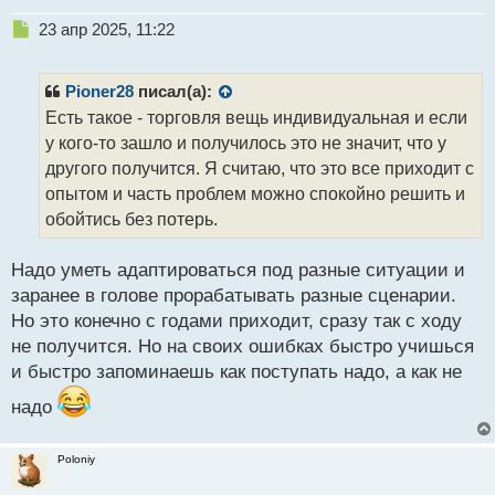
Н
23 апр 2025, 11:22
е
п
р
Pioner28
писал(а):
о
Есть такое - торговля вещь индивидуальная и если
ч
у кого-то зашло и получилось это не значит, что у
и
т
другого получится. Я считаю, что это все приходит с
а
опытом и часть проблем можно спокойно решить и
н
обойтись без потерь.
н
ы
й
Надо уметь адаптироваться под разные ситуации и
п
заранее в голове прорабатывать разные сценарии.
о
Но это конечно с годами приходит, сразу так с ходу
с
не получится. Но на своих ошибках быстро учишься
т
и быстро запоминаешь как поступать надо, а как не
надо
Poloniy