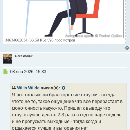
34634662634 (33.59 КБ) 596 просмотров
Олег Иваныч
Н
08 янв 2026, 15:33
е
п
р
Wills Wilde
писал(а):
о
Я вот сколько ни брал короткие отпуски - всегда
ч
чтото не то, такое ощущение что все перерастает в
и
т
монотонность какую-то. Пришел к выводу что
а
отпуск лучше делать 2-3 раза в год по паре недель,
н
и не пропускать выходные - тогда когда и
н
отдыхается лучше и выгорания нет
ы