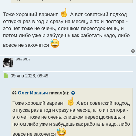
й
п
Тоже хороший вариант
А вот советский подход
о
с
отпуска раз в год и сразу на месяц, а то и полтора -
т
это чет тоже не очень, слишком переотдохнешь, и
потом либо уже и забудешь как работать надо, либо
вовсе не захочется
Wills Wilde
Н
09 янв 2026, 09:49
е
п
р
Олег Иваныч
писал(а):
о
ч
Тоже хороший вариант
А вот советский подход
и
отпуска раз в год и сразу на месяц, а то и полтора -
т
это чет тоже не очень, слишком переотдохнешь, и
а
потом либо уже и забудешь как работать надо, либо
н
н
вовсе не захочется
ы