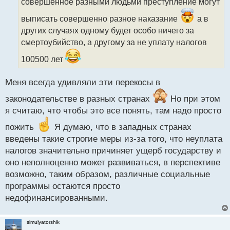
совершенное разными людьми преступление могут
и
т
выписать совершенно разное наказание
а в
а
других случаях одному будет особо ничего за
н
н
смертоубийство, а другому за не уплату налогов
ы
100500 лет
й
п
о
Меня всегда удивляли эти перекосы в
с
т
законодательстве в разных странах
Но при этом
я считаю, что чтобы это все понять, там надо просто
пожить
Я думаю, что в западных странах
введены такие строгие меры из-за того, что неуплата
налогов значительно причиняет ущерб государству и
оно неполноценно может развиваться, в перспективе
возможно, таким образом, различные социальные
программы остаются просто
недофинансированными.
simulyatorshik