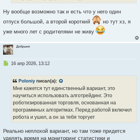
й
п
Ну вообще возможно так и есть что у него один
о
с
отпуск большой, а второй короткий
но тут хз, я
т
уже много лет с родителями не живу
Добрыня
Н
16 апр 2026, 13:12
е
п
р
Poloniy
писал(а):
о
Мне кажется тут единственный вариант, это
ч
научиться использовать алготрейдинг. Это
и
т
роботизированная торговля, основанная на
а
программных алгоритмах. Перед работой включил
н
робота и ушел, а он за тебя торгует
н
ы
й
Реально неплохой вариант, но там тоже придется
п
уделять время на мониторинг статистики и