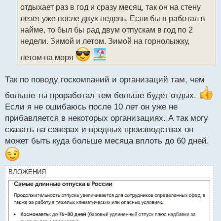
т
отдыхает раз в год и сразу месяц, так он на стену
а
лезет уже после двух недель. Если бы я работал в
н
найме, то был бы рад двум отпускам в год по 2
н
недели. Зимой и летом. Зимой на горнолыжку,
ы
й
летом на моря
п
о
с
Так по поводу госкомпаний и организаций там, чем
т
больше ты проработал тем больше будет отдых.
Если я не ошибаюсь после 10 лет он уже не
прибавляется в некоторых организациях. А так могу
сказать на северах и вредных производствах он
может быть куда больше месяца вплоть до 60 дней.
ВЛОЖЕНИЯ