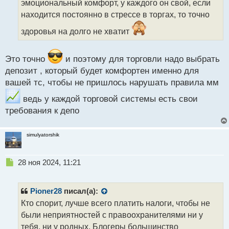
эмоциональный комфорт, у каждого он свой, если
и
т
находится постоянно в стрессе в торгах, то точно
а
здоровья на долго не хватит
н
н
ы
Это точно
и поэтому для торговли надо выбрать
й
п
депозит , который будет комфортен именно для
о
вашей тс, чтобы не пришлось нарушать правила мм
с
т
ведь у каждой торговой системы есть свои
требования к депо
simulyatorshik
Н
28 ноя 2024, 11:21
е
п
р
Pioner28
писал(а):
о
Кто спорит, лучше всего платить налоги, чтобы не
ч
были неприятностей с правоохранителями ни у
и
т
тебя, ни у родных. Блогеры большинство