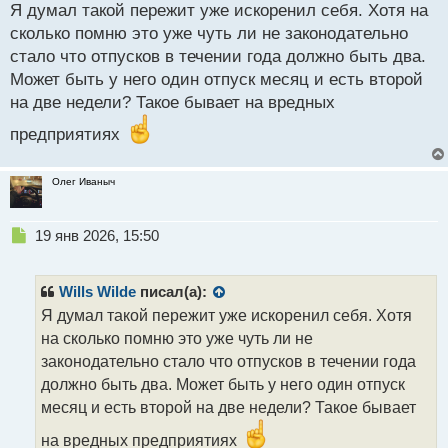
с
Я думал такой пережит уже искоренил себя. Хотя на
т
сколько помню это уже чуть ли не законодательно
стало что отпусков в течении года должно быть два.
Может быть у него один отпуск месяц и есть второй
на две недели? Такое бывает на вредных
предприятиях
Олег Иваныч
Н
19 янв 2026, 15:50
е
п
р
Wills Wilde
писал(а):
о
Я думал такой пережит уже искоренил себя. Хотя
ч
на сколько помню это уже чуть ли не
и
т
законодательно стало что отпусков в течении года
а
должно быть два. Может быть у него один отпуск
н
месяц и есть второй на две недели? Такое бывает
н
ы
на вредных предприятиях