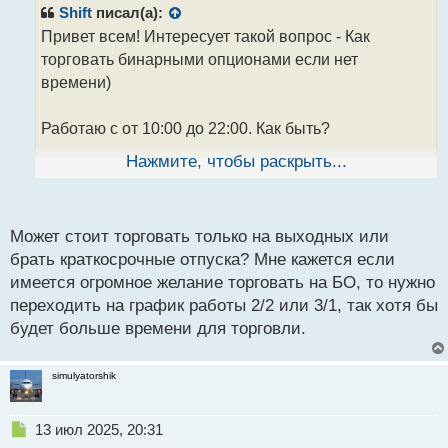
р
Shift
писал(а):
о
Привет всем! Интересует такой вопрос - Как
ч
торговать бинарными опционами если нет
и
т
времени)
а
н
Работаю с от 10:00 до 22:00. Как быть?
н
ы
Нажмите, чтобы раскрыть...
й
Есть сильное желание торговать бинарными
п
опционами внутри дня, но у меня нету возможности
о
наблюдать за графиками, и тем более – проводить
с
Может стоит торговать только на выходных или
хотя бы минимальный технический анализ. Есть ли
т
брать краткосрочные отпуска? Мне кажется если
на форуме люди, которые смогут подсказать
имеется огромное желание торговать на БО, то нужно
решение этой проблемы?
переходить на график работы 2/2 или 3/1, так хотя бы
будет больше времени для торговли.
simulyatorshik
Н
13 июл 2025, 20:31
е