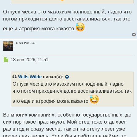
й
п
Отпуск месяц это мазохизм полноценный, ладно что
о
потом приходится долго восстанавливаться, так это
с
т
еще и атрофия мозга какаято
Олег Иваныч
Н
18 янв 2026, 11:51
е
п
р
Wills Wilde
писал(а):
о
Отпуск месяц это мазохизм полноценный, ладно
ч
что потом приходится долго восстанавливаться, так
и
т
это еще и атрофия мозга какаято
а
н
н
Во многих компаниях, особенно государственных, до
ы
сих пор такое практикуют. Мой отец тоже отдыхает
й
раз в год и сразу месяц, так он на стену лезет уже
п
после двух недель. Если бы я работал в найме, то
о