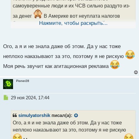
а
самоуверенные люди и их ЧСВ сильно раздуто из-
н
н
за денег
В Америке вот неуплата налогов
ы
бывает карается даже строже, чем убийство и могут
Нажмите, чтобы раскрыть...
й
п
дать большой срок за это
о
с
Ого, а я и не знала даже об этом. Да у нас тоже
т
неплохо наказывают за это, поэтому я не рискую
Моя речь звучит как агитационная реклама
Pioner28
Н
29 ноя 2024, 17:44
е
п
р
simulyatorshik
писал(а):
о
Ого, а я и не знала даже об этом. Да у нас тоже
ч
неплохо наказывают за это, поэтому я не рискую
и
т