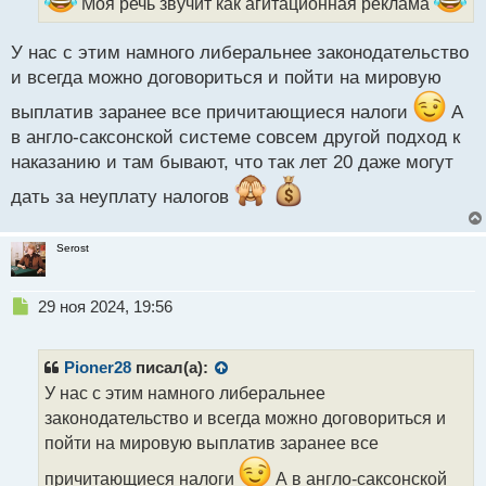
Моя речь звучит как агитационная реклама
а
н
н
У нас с этим намного либеральнее законодательство
ы
и всегда можно договориться и пойти на мировую
й
п
выплатив заранее все причитающиеся налоги
А
о
в англо-саксонской системе совсем другой подход к
с
наказанию и там бывают, что так лет 20 даже могут
т
дать за неуплату налогов
Serost
Н
29 ноя 2024, 19:56
е
п
р
Pioner28
писал(а):
о
У нас с этим намного либеральнее
ч
законодательство и всегда можно договориться и
и
т
пойти на мировую выплатив заранее все
а
причитающиеся налоги
А в англо-саксонской
н