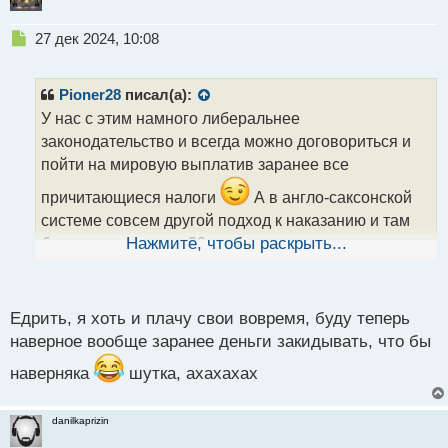
Н
27 дек 2024, 10:08
е
п
р
Pioner28
писал(а):
о
У нас с этим намного либеральнее
ч
законодательство и всегда можно договориться и
и
т
пойти на мировую выплатив заранее все
а
причитающиеся налоги
А в англо-саксонской
н
н
системе совсем другой подход к наказанию и там
ы
бывают, что так лет 20 даже могут дать за неуплату
Нажмите, чтобы раскрыть...
й
п
налогов
о
с
Едрить, я хоть и плачу свои вовремя, буду теперь
т
наверное вообще заранее деньги закидывать, что бы
наверняка
шутка, ахахахах
danilkaprizin