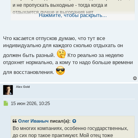
н
и не пропускать выходные - тогда когда и
н
отдыхается лучше и выгорания нет
ы
Нажмите, чтобы раскрыть...
й
п
о
с
Что касается отпусков думаю, что тут все
т
индивидуально для каждого сколько отдыхать он
должен быть разный.
Кто реально за неделю
отдохнет нормально, а кому то надо больше времени
для восстановления.
Alex Gold
Н
15 июн 2026, 10:25
е
п
р
Олег Иваныч
писал(а):
о
Во многих компаниях, особенно государственных,
ч
до сих пор такое практикуют. Мой отец тоже
и