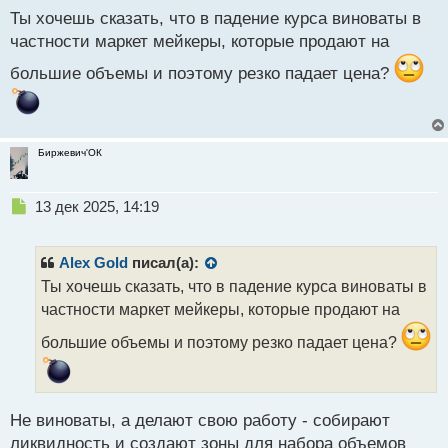
с
Ты хочешь сказать, что в падение курса виноваты в
т
частности маркет мейкеры, которые продают на
большие объемы и поэтому резко падает цена?
Биржевич'ОК
Н
13 дек 2025, 14:19
е
п
р
Alex Gold
писал(а):
о
Ты хочешь сказать, что в падение курса виноваты в
ч
частности маркет мейкеры, которые продают на
и
т
большие объемы и поэтому резко падает цена?
а
н
н
ы
Не виноваты, а делают свою работу - собирают
й
п
ликвидность и создают зоны для набора объемов