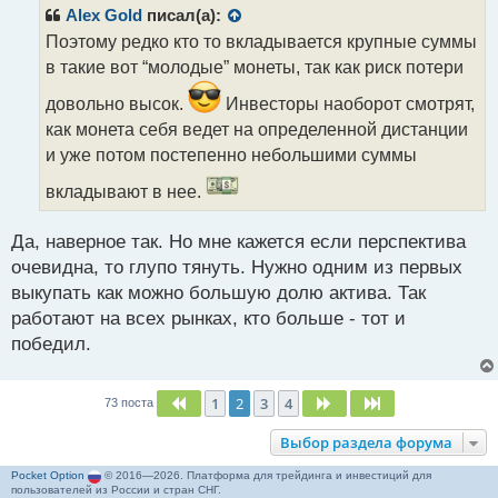
р
Alex Gold
писал(а):
о
Поэтому редко кто то вкладывается крупные суммы
ч
в такие вот “молодые” монеты, так как риск потери
и
т
довольно высок.
Инвесторы наоборот смотрят,
а
как монета себя ведет на определенной дистанции
н
н
и уже потом постепенно небольшими суммы
ы
вкладывают в нее.
й
п
о
Да, наверное так. Но мне кажется если перспектива
с
очевидна, то глупо тянуть. Нужно одним из первых
т
выкупать как можно большую долю актива. Так
работают на всех рынках, кто больше - тот и
победил.
1
2
3
4
Пред.
След.
След.
73 поста
Выбор раздела форума
Pocket Option
© 2016—2026. Платформа для трейдинга и инвестиций для
пользователей из России и стран СНГ.