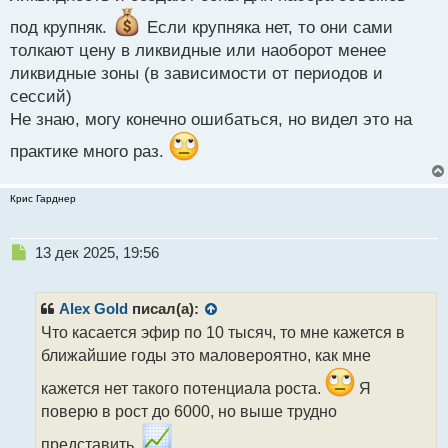
о
под крупняк.
Если крупняка нет, то они сами
с
т
толкают цену в ликвидные или наоборот менее
ликвидные зоны (в зависимости от периодов и
сессий)
Не знаю, могу конечно ошибаться, но видел это на
практике много раз.
Крис Гарднер
Н
13 дек 2025, 19:56
е
п
р
Alex Gold
писал(а):
о
Что касается эфир по 10 тысяч, то мне кажется в
ч
ближайшие годы это маловероятно, как мне
и
т
кажется нет такого потенциала роста.
Я
а
поверю в рост до 6000, но выше трудно
н
н
представить.