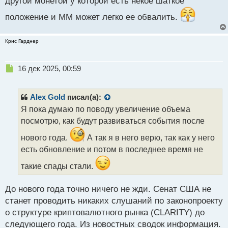
другой монетой у которой есть некое шаткое
т
положение и ММ может легко ее обвалить.
Крис Гарднер
Н
16 дек 2025, 00:59
е
п
р
Alex Gold
писал(а):
о
Я пока думаю по поводу увеличение объема
ч
посмотрю, как будут развиваться события после
и
т
нового года.
А так я в него верю, так как у него
а
есть обновление и потом в последнее время не
н
н
такие спады стали.
ы
й
п
До нового года точно ничего не жди. Сенат США не
о
станет проводить никаких слушаний по законопроекту
с
о структуре криптовалютного рынка (CLARITY) до
т
следующего года. Из новостных сводок информация.