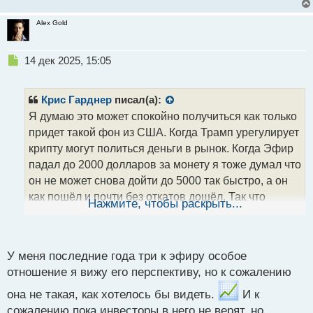
Alex Gold
Н
14 дек 2025, 15:05
е
п
р
Крис Гарднер
писал(а):
о
Я думаю это может спокойно получиться как только
ч
придет такой фон из США. Когда Трамп урегулирует
и
т
крипту могут политься деньги в рынок. Когда Эфир
а
падал до 2000 долларов за монету я тоже думал что
н
он не может снова дойти до 5000 так быстро, а он
н
как пошёл и почти без откатов дошёл. Так что
ы
Нажмите, чтобы раскрыть...
й
только время покажет что будет, может через
п
полгода уже будет Эфир по 10К.
о
с
У меня последние года три к эфиру особое
т
отношение я вижу его перспективу, но к сожалению
она не такая, как хотелось бы видеть.
И к
сожалению пока инвесторы в него не верят, но