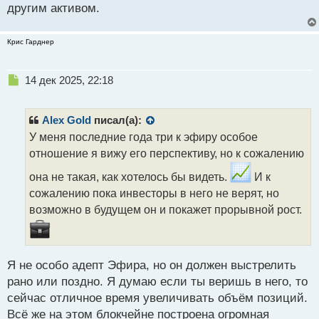
другим активом.
Крис Гарднер
Н
14 дек 2025, 22:18
е
п
р
Alex Gold
писал(а):
о
У меня последние года три к эфиру особое
ч
отношение я вижу его перспективу, но к сожалению
и
т
она не такая, как хотелось бы видеть.
И к
а
сожалению пока инвесторы в него не верят, но
н
н
возможно в будущем он и покажет прорывной рост.
ы
й
п
о
Я не особо адепт Эфира, но он должен выстрелить
с
рано или поздно. Я думаю если ты веришь в него, то
т
сейчас отличное время увеличивать объём позиций.
Всё же на этом блокчейне построена огромная