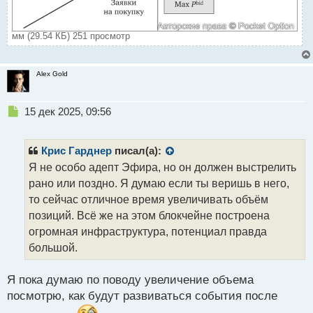
мм (29.54 КБ) 251 просмотр
Alex Gold
Н
15 дек 2025, 09:56
е
п
р
Крис Гарднер
писал(а):
о
Я не особо адепт Эфира, но он должен выстрелить
ч
рано или поздно. Я думаю если ты веришь в него,
и
т
то сейчас отличное время увеличивать объём
а
позиций. Всё же на этом блокчейне построена
н
огромная инфраструктура, потенциал правда
н
большой.
ы
й
п
Я пока думаю по поводу увеличение объема
о
посмотрю, как будут развиваться события после
с
т