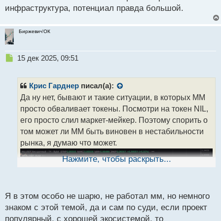
инфраструктура, потенциал правда большой.
Биржевич'ОК
Н
15 дек 2025, 09:51
е
п
р
Крис Гарднер
писал(а):
о
Да ну нет, бывают и такие ситуации, в которых ММ
ч
просто обваливает токены. Посмотри на токен NIL,
и
т
его просто слил маркет-мейкер. Поэтому спорить о
а
том может ли ММ быть виновен в нестабильности
н
рынка, я думаю что может.
н
ы
Нажмите, чтобы раскрыть...
й
п
о
с
Я в этом особо не шарю, не работал мм, но немного
т
знаком с этой темой, да и сам по суди, если проект
популярный, с хорошей экосистемой, то