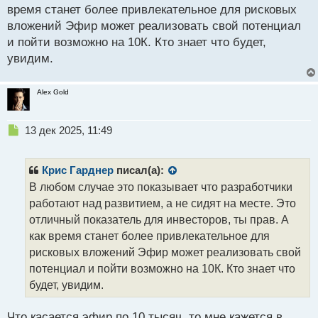
время станет более привлекательное для рисковых
вложений Эфир может реализовать свой потенциал
и пойти возможно на 10К. Кто знает что будет,
увидим.
Alex Gold
Н
13 дек 2025, 11:49
е
п
р
Крис Гарднер
писал(а):
о
В любом случае это показывает что разработчики
ч
работают над развитием, а не сидят на месте. Это
и
т
отличный показатель для инвесторов, ты прав. А
а
как время станет более привлекательное для
н
рисковых вложений Эфир может реализовать свой
н
потенциал и пойти возможно на 10К. Кто знает что
ы
й
будет, увидим.
п
о
Что касается эфир по 10 тысяч, то мне кажется в