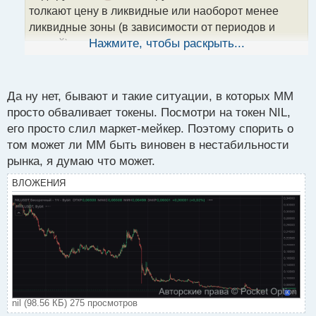
толкают цену в ликвидные или наоборот менее
н
н
ликвидные зоны (в зависимости от периодов и
ы
сессий)
Нажмите, чтобы раскрыть...
й
Не знаю, могу конечно ошибаться, но видел это на
п
о
практике много раз.
с
Да ну нет, бывают и такие ситуации, в которых ММ
т
просто обваливает токены. Посмотри на токен NIL,
его просто слил маркет-мейкер. Поэтому спорить о
том может ли ММ быть виновен в нестабильности
рынка, я думаю что может.
ВЛОЖЕНИЯ
nil (98.56 КБ) 275 просмотров