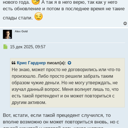
нового года.
А так я в него верю, так как у него
есть обновление и потом в последнее время не такие
спады стали.
Alex Gold
Н
15 дек 2025, 09:57
е
п
р
Крис Гарднер
писал(а):
о
Не знаю, может просто не договорились или что-то
ч
произошло. Либо просто решили забрать таким
и
т
образом чужие деньги. Но не могу утверждать, не
а
изучал данный вопрос. Меня волнует лишь то, что
н
есть такой претендент и он может повториться с
н
другим активом.
ы
й
п
Вот, кстати, если такой прецедент случился, то
о
вполне возможно он может повториться вновь, но с
с