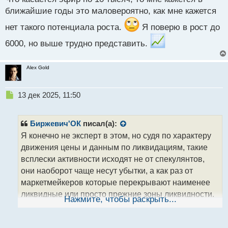
с
ближайшие годы это маловероятно, как мне кажется
т
нет такого потенциала роста.
Я поверю в рост до
6000, но выше трудно представить.
Alex Gold
Н
13 дек 2025, 11:50
е
п
р
Биржевич'ОК
писал(а):
о
Я конечно не эксперт в этом, но судя по характеру
ч
движения цены и данным по ликвидациям, такие
и
т
всплески активности исходят не от спекулянтов,
а
они наоборот чаще несут убытки, а как раз от
н
маркетмейкеров которые перекрывают наименее
н
ликвидные или просто прежние зоны ликвидности.
ы
Нажмите, чтобы раскрыть...
й
п
Что то типа алгоритма.
о