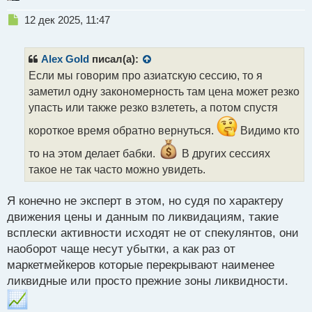
Н
12 дек 2025, 11:47
е
п
р
Alex Gold
писал(а):
о
Если мы говорим про азиатскую сессию, то я
ч
заметил одну закономерность там цена может резко
и
т
упасть или также резко взлететь, а потом спустя
а
короткое время обратно вернуться.
Видимо кто
н
н
то на этом делает бабки.
В других сессиях
ы
такое не так часто можно увидеть.
й
п
о
Я конечно не эксперт в этом, но судя по характеру
с
движения цены и данным по ликвидациям, такие
т
всплески активности исходят не от спекулянтов, они
наоборот чаще несут убытки, а как раз от
маркетмейкеров которые перекрывают наименее
ликвидные или просто прежние зоны ликвидности.