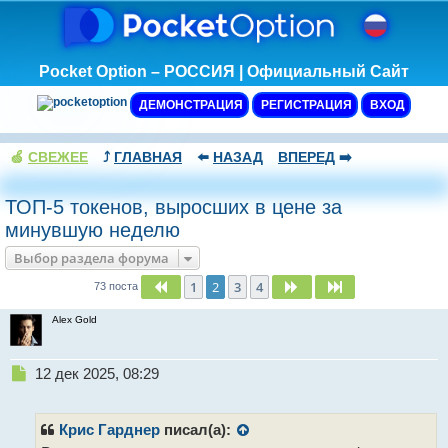
Pocket Option – РОССИЯ | Официальный Сайт
ДЕМОНСТРАЦИЯ
РЕГИСТРАЦИЯ
ВХОД
🍏
СВЕЖЕЕ
⤴️
ГЛАВНАЯ
⬅️
НАЗАД
ВПЕРЕД
➡️
ТОП-5 токенов, выросших в цене за
минувшую неделю
Выбор раздела форума
1
2
3
4
Пред.
След.
След.
73 поста
Alex Gold
Н
12 дек 2025, 08:29
е
п
р
Крис Гарднер
писал(а):
о