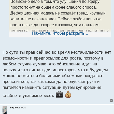
Возможно дело в том, что улучшения по эфиру
ч
просто тонут на общем фоне слабого спроса.
и
т
Дефляционная модель не создаёт тренд, крупный
а
капитал не накапливает. Сейчас любая попытка
н
роста выглядит скорее отскоком, чем началом
н
импульса, поэтому продавец мгновенно давит цену
ы
Нажмите, чтобы раскрыть...
й
обратно. Когда появится спрос на риск и начнётся
п
приток ликвидности в альты, тогда эффект
о
обновлений проявится.
с
По сути ты прав сейчас во время нестабильности нет
т
возможности и предпосылок для роста, поэтому в
любом случае думаю, что обновление идут на
пользу и это сигнал для инвесторов, что в будущем
можно вложиться большими объёмами, когда все
проясниться, так как команда не опускает руки и
пытается изменить ситуации путем купирование
слабых и уязвимых мест.
Биржевич'ОК