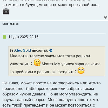
возможно в будущем он и покажет прорывной рост.
Крис Гарднер
Н
14 дек 2025, 22:16
е
п
р
Alex Gold
писал(а):
о
Мне вот интересно зачем этот токен решили
ч
и
уничтожить?
Может ММ увидел заранее какие
т
а
то проблемы и решил так поступить?
н
н
Не знаю, может просто не договорились или что-то
ы
произошло. Либо просто решили забрать таким
й
п
образом чужие деньги. Но не могу утверждать, не
о
изучал данный вопрос. Меня волнует лишь то, что
с
есть такой претендент и он может повториться с
т