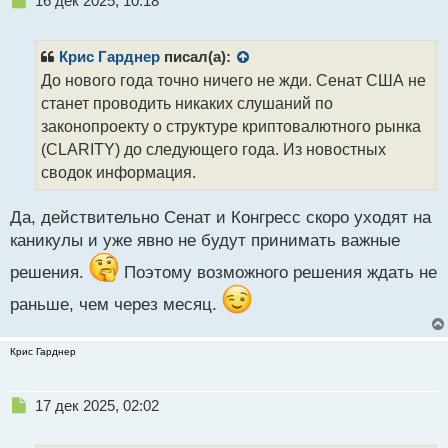
16 дек 2025, 10:18
е
п
р
Крис Гарднер
писал(а):
о
До нового года точно ничего не жди. Сенат США не
ч
станет проводить никаких слушаний по
и
т
законопроекту о структуре криптовалютного рынка
а
(CLARITY) до следующего года. Из новостных
н
сводок информация.
н
ы
й
Да, действительно Сенат и Конгресс скоро уходят на
п
каникулы и уже явно не будут принимать важные
о
с
решения.
Поэтому возможного решения ждать не
т
раньше, чем через месяц.
Крис Гарднер
Н
17 дек 2025, 02:02
е
п