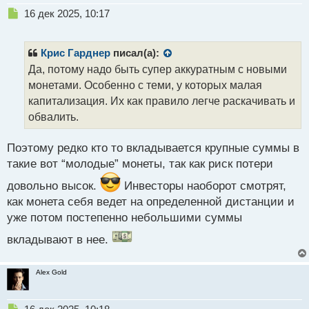
Н
16 дек 2025, 10:17
е
п
р
Крис Гарднер
писал(а):
о
Да, потому надо быть супер аккуратным с новыми
ч
монетами. Особенно с теми, у которых малая
и
т
капитализация. Их как правило легче раскачивать и
а
обвалить.
н
н
Поэтому редко кто то вкладывается крупные суммы в
ы
й
такие вот “молодые” монеты, так как риск потери
п
довольно высок.
Инвесторы наоборот смотрят,
о
с
как монета себя ведет на определенной дистанции и
т
уже потом постепенно небольшими суммы
вкладывают в нее.
Alex Gold
Н