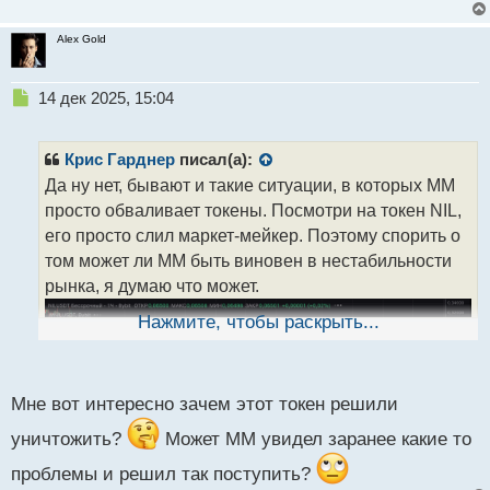
Alex Gold
Н
14 дек 2025, 15:04
е
п
р
Крис Гарднер
писал(а):
о
Да ну нет, бывают и такие ситуации, в которых ММ
ч
просто обваливает токены. Посмотри на токен NIL,
и
т
его просто слил маркет-мейкер. Поэтому спорить о
а
том может ли ММ быть виновен в нестабильности
н
рынка, я думаю что может.
н
ы
Нажмите, чтобы раскрыть...
й
п
о
с
Мне вот интересно зачем этот токен решили
т
уничтожить?
Может ММ увидел заранее какие то
проблемы и решил так поступить?