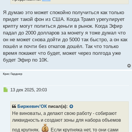
ы
й
п
Я думаю это может спокойно получиться как только
о
придет такой фон из США. Когда Трамп урегулирует
с
крипту могут политься деньги в рынок. Когда Эфир
т
падал до 2000 долларов за монету я тоже думал что
он не может снова дойти до 5000 так быстро, а он как
пошёл и почти без откатов дошёл. Так что только
время покажет что будет, может через полгода уже
будет Эфир по 10К.
Крис Гарднер
Н
13 дек 2025, 20:03
е
п
р
Биржевич'ОК
писал(а):
о
Не виноваты, а делают свою работу - собирают
ч
ликвидность и создают зоны для набора объемов
и
т
под крупняк.
Если крупняка нет, то они сами
а