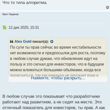
Что то типа алгоритма.
Крис Гарднер
Н
12 дек 2025, 15:31
е
п
р
Alex Gold
писал(а):
о
По сути ты прав сейчас во время нестабильности
ч
нет возможности и предпосылок для роста, поэтому
и
т
в любом случае думаю, что обновление идут на
а
пользу и это сигнал для инвесторов, что в будущем
н
можно вложиться большими объёмами, когда все
н
проясниться, так как команда не опускает руки и
ы
Нажмите, чтобы раскрыть...
й
пытается изменить ситуации путем купирование
п
слабых и уязвимых мест.
о
с
В любом случае это показывает что разработчики
т
работают над развитием, а не сидят на месте. Это
отличный показатель для инвесторов, ты прав. А как