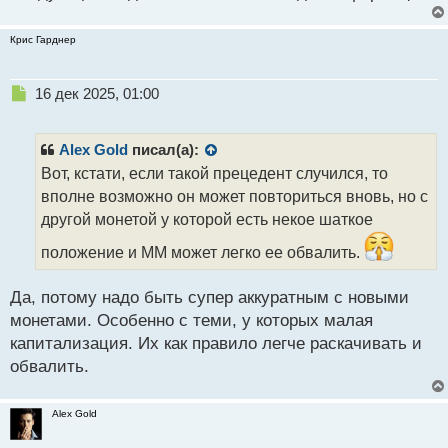
Крис Гарднер
Н
16 дек 2025, 01:00
е
п
р
Alex Gold
писал(а):
о
Вот, кстати, если такой прецедент случился, то
ч
вполне возможно он может повториться вновь, но с
и
т
другой монетой у которой есть некое шаткое
а
положение и ММ может легко ее обвалить.
н
н
ы
Да, потому надо быть супер аккуратным с новыми
й
монетами. Особенно с теми, у которых малая
п
капитализация. Их как правило легче раскачивать и
о
с
обвалить.
т
Alex Gold