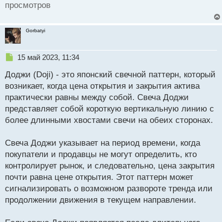
просмотров
Gorbatyi
Н
15 май 2023, 11:34
е
Доджи (Doji) - это японский свечной паттерн, который
п
р
возникает, когда цена открытия и закрытия актива
о
практически равны между собой. Свеча Доджи
ч
представляет собой короткую вертикальную линию с
и
т
более длинными хвостами свечи на обеих сторонах.
а
н
Свеча Доджи указывает на период времени, когда
н
покупатели и продавцы не могут определить, кто
ы
й
контролирует рынок, и следовательно, цена закрытия
п
почти равна цене открытия. Этот паттерн может
о
сигнализировать о возможном развороте тренда или
с
продолжении движения в текущем направлении.
т