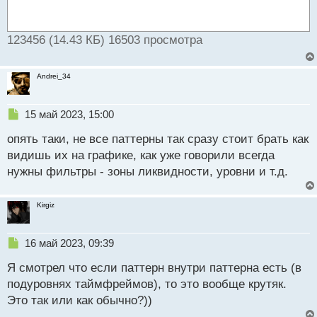
123456 (14.43 КБ) 16503 просмотра
Andrei_34
Н
15 май 2023, 15:00
е
опять таки, не все паттерны так сразу стоит брать как
п
р
видишь их на графике, как уже говорили всегда
о
нужны фильтры - зоны ликвидности, уровни и т.д.
ч
и
т
Kirgiz
а
н
н
Н
16 май 2023, 09:39
ы
е
й
Я смотрел что если паттерн внутри паттерна есть (в
п
п
р
подуровнях таймфреймов), то это вообще крутяк.
о
о
Это так или как обычно?))
с
ч