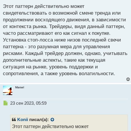
е
Этот паттерн действительно может
п
р
свидетельствовать о возможной смене тренда или
о
продолжении восходящего движения, в зависимости
ч
от контекста рынка. Трейдеры, видя данный паттерн,
и
т
часто рассматривают его как сигнал к покупке.
а
Установка стоп-лосса ниже низов последней свечи
н
паттерна - это разумная мера для управления
н
рисками. Каждый трейдер должен, однако, учитывать
ы
й
дополнительные аспекты, такие как текущая
п
ситуация на рынке, уровень поддержки и
о
сопротивления, а также уровень волатильности.
с
т
Marsel
Н
23 сен 2023, 05:59
е
п
р
Konii
писал(а):
о
Этот паттерн действительно может
ч