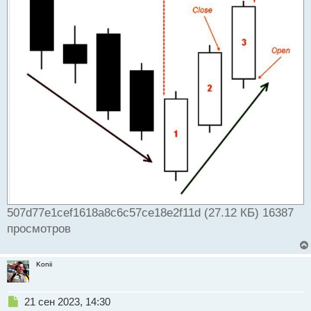
507d77e1cef1618a8c6c57ce18e2f11d (27.12 КБ) 16387
просмотров
Konii
Н
21 сен 2023, 14:30