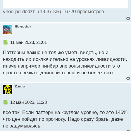
vhod-po-dodzhi (18.37 КБ) 16720 просмотров
Elektroshok
Н
11 май 2023, 21:01
е
Паттерны важно не только уметь видеть, но и
п
р
находить их исключительно на уровнях ликвидности,
о
иначе например пинбар вне зоны ликвидности это
ч
просто свечка с длинной тенью и не более того
и
т
а
Danger
н
н
ы
Н
12 май 2023, 11:28
й
е
п
всё так! Если паттерн на круглом уровне, то это 146%
п
о
р
что цен пойдет по прогнозу. Надо сразу брать, даже
с
о
не задумываясь
т
ч