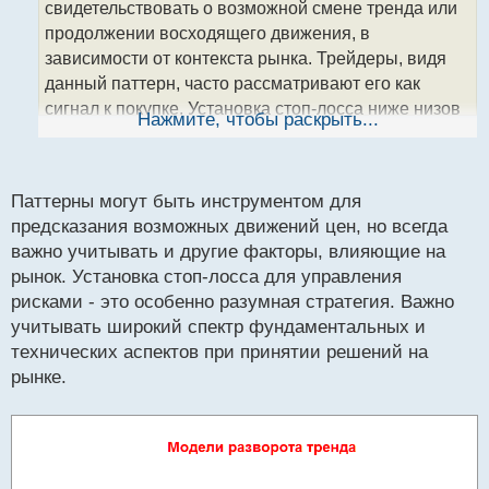
свидетельствовать о возможной смене тренда или
и
т
продолжении восходящего движения, в
а
зависимости от контекста рынка. Трейдеры, видя
н
данный паттерн, часто рассматривают его как
н
сигнал к покупке. Установка стоп-лосса ниже низов
ы
Нажмите, чтобы раскрыть...
й
последней свечи паттерна - это разумная мера для
п
управления рисками. Каждый трейдер должен,
о
однако, учитывать дополнительные аспекты, такие
с
Паттерны могут быть инструментом для
как текущая ситуация на рынке, уровень поддержки
т
предсказания возможных движений цен, но всегда
и сопротивления, а также уровень волатильности.
важно учитывать и другие факторы, влияющие на
рынок. Установка стоп-лосса для управления
рисками - это особенно разумная стратегия. Важно
учитывать широкий спектр фундаментальных и
технических аспектов при принятии решений на
рынке.