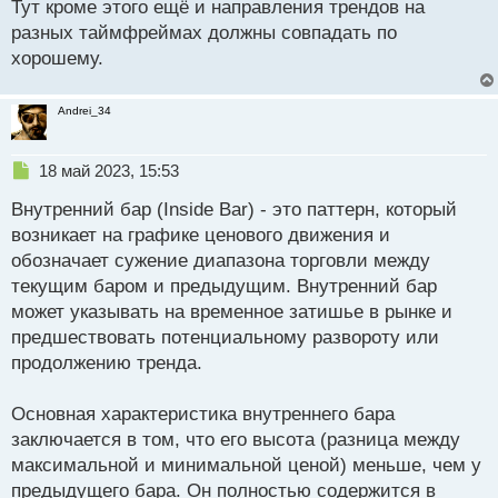
Тут кроме этого ещё и направления трендов на
п
р
разных таймфреймах должны совпадать по
о
хорошему.
ч
и
т
Andrei_34
а
н
н
Н
18 май 2023, 15:53
ы
е
й
Внутренний бар (Inside Bar) - это паттерн, который
п
п
р
возникает на графике ценового движения и
о
о
обозначает сужение диапазона торговли между
с
ч
текущим баром и предыдущим. Внутренний бар
т
и
т
может указывать на временное затишье в рынке и
а
предшествовать потенциальному развороту или
н
продолжению тренда.
н
ы
й
Основная характеристика внутреннего бара
п
заключается в том, что его высота (разница между
о
максимальной и минимальной ценой) меньше, чем у
с
предыдущего бара. Он полностью содержится в
т