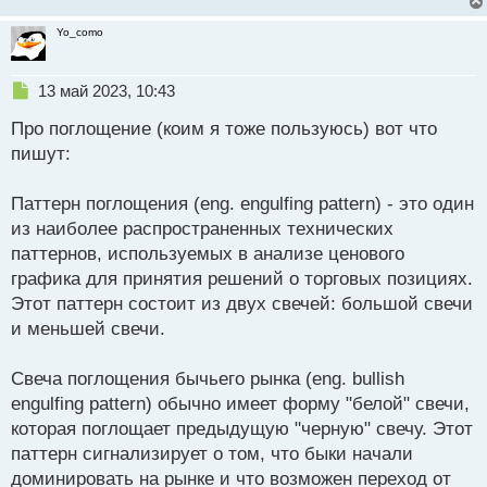
и
т
Yo_como
а
н
н
Н
13 май 2023, 10:43
ы
е
й
Про поглощение (коим я тоже пользуюсь) вот что
п
п
р
пишут:
о
о
с
ч
Паттерн поглощения (eng. engulfing pattern) - это один
т
и
т
из наиболее распространенных технических
а
паттернов, используемых в анализе ценового
н
графика для принятия решений о торговых позициях.
н
Этот паттерн состоит из двух свечей: большой свечи
ы
й
и меньшей свечи.
п
о
Свеча поглощения бычьего рынка (eng. bullish
с
engulfing pattern) обычно имеет форму "белой" свечи,
т
которая поглощает предыдущую "черную" свечу. Этот
паттерн сигнализирует о том, что быки начали
доминировать на рынке и что возможен переход от