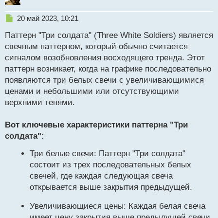
Н
20 май 2023, 10:21
е
Паттерн "Три солдата" (Three White Soldiers) является
п
р
свечным паттерном, который обычно считается
о
сигналом возобновления восходящего тренда. Этот
ч
паттерн возникает, когда на графике последовательно
и
т
появляются три белых свечи с увеличивающимися
а
ценами и небольшими или отсутствующими
н
верхними тенями.
н
ы
й
Вот ключевые характеристики паттерна "Три
п
солдата":
о
с
Три белые свечи: Паттерн "Три солдата"
т
состоит из трех последовательных белых
свечей, где каждая следующая свеча
открывается выше закрытия предыдущей.
Увеличивающиеся цены: Каждая белая свеча
имеет цену закрытия выше предыдущей свечи,