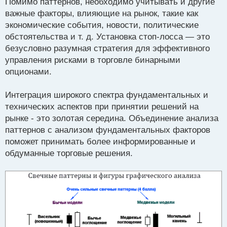
Помимо паттернов, необходимо учитывать и другие
п
р
важные факторы, влияющие на рынок, такие как
о
экономические события, новости, политические
ч
обстоятельства и т. д. Установка стоп-лосса — это
и
т
безусловно разумная стратегия для эффективного
а
управления рисками в торговле бинарными
н
опционами.
н
ы
й
Интеграция широкого спектра фундаментальных и
п
технических аспектов при принятии решений на
о
рынке - это золотая середина. Объединение анализа
с
паттернов с анализом фундаментальных факторов
т
поможет принимать более информированные и
обдуманные торговые решения.