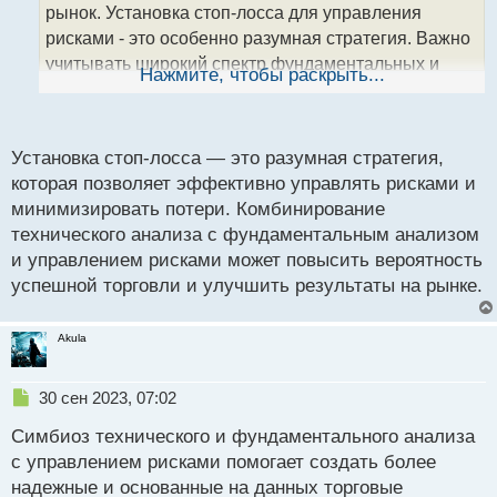
а
рынок. Установка стоп-лосса для управления
н
рисками - это особенно разумная стратегия. Важно
н
учитывать широкий спектр фундаментальных и
ы
Нажмите, чтобы раскрыть...
й
технических аспектов при принятии решений на
п
рынке.
о
с
Установка стоп-лосса — это разумная стратегия,
т
которая позволяет эффективно управлять рисками и
минимизировать потери. Комбинирование
технического анализа с фундаментальным анализом
и управлением рисками может повысить вероятность
успешной торговли и улучшить результаты на рынке.
Akula
Н
30 сен 2023, 07:02
е
Симбиоз технического и фундаментального анализа
п
р
с управлением рисками помогает создать более
о
надежные и основанные на данных торговые
ч