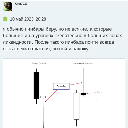
и
King2023
т
а
н
Н
10 май 2023, 20:28
н
е
ы
я обычно пинбары беру, но не всякие, а которые
п
й
р
большие и на уровнях, желательно в больших зонах
п
о
ликвидности. После такого пинбара почти всегда
о
ч
есть свечка откатная, по ней и захожу
с
и
т
т
а
н
н
ы
й
п
о
с
т