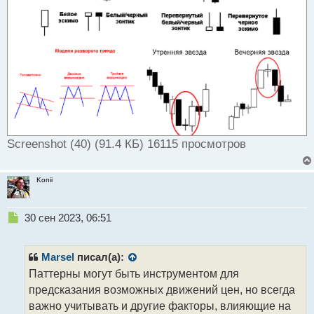
Screenshot (40) (91.4 КБ) 16115 просмотров
Konii
Н
30 сен 2023, 06:51
е
п
р
Marsel
писал(а):
о
Паттерны могут быть инструментом для
ч
предсказания возможных движений цен, но всегда
и
т
важно учитывать и другие факторы, влияющие на