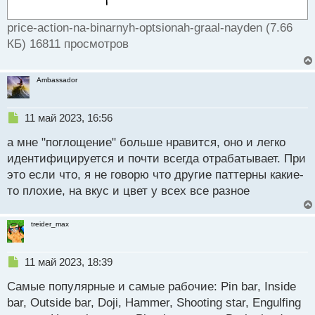
price-action-na-binarnyh-optsionah-graal-nayden (7.66
КБ) 16811 просмотров
Ambassador
Н
11 май 2023, 16:56
е
а мне "поглощение" больше нравится, оно и легко
п
р
идентифицируется и почти всегда отрабатывает. При
о
это если что, я не говорю что другие паттерны какие-
ч
то плохие, на вкус и цвет у всех все разное
и
т
а
treider_max
н
н
ы
Н
11 май 2023, 18:39
й
е
п
Самые популярные и самые рабочие: Pin bar, Inside
п
о
р
bar, Outside bar, Doji, Hammer, Shooting star, Engulfing
с
о