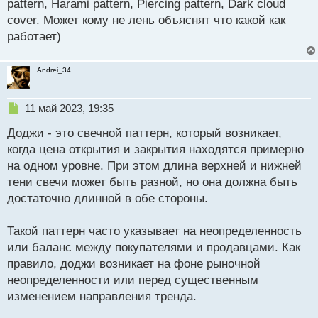
pattern, Harami pattern, Piercing pattern, Dark cloud
т
ч
cover. Может кому не лень объяснят что какой как
и
т
работает)
а
н
Andrei_34
н
ы
й
Н
11 май 2023, 19:35
п
е
о
Доджи - это свечной паттерн, который возникает,
п
с
р
когда цена открытия и закрытия находятся примерно
т
о
на одном уровне. При этом длина верхней и нижней
ч
тени свечи может быть разной, но она должна быть
и
т
достаточно длинной в обе стороны.
а
н
Такой паттерн часто указывает на неопределенность
н
или баланс между покупателями и продавцами. Как
ы
й
правило, доджи возникает на фоне рыночной
п
неопределенности или перед существенным
о
изменением направления тренда.
с
т