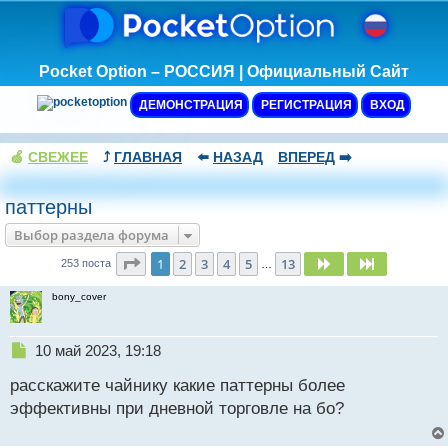
Pocket Option – РОССИЯ | Официальный Сайт
ДЕМОНСТРАЦИЯ
РЕГИСТРАЦИЯ
ВХОД
🍏
СВЕЖЕЕ
⤴️
ГЛАВНАЯ
⬅️
НАЗАД
ВПЕРЕД
➡️
паттерны
Выбор раздела форума
Страница
1
из
13
1
2
3
4
5
13
След.
След.
253 поста
…
bony_cover
Н
10 май 2023, 19:18
е
расскажите чайнику какие паттерны более
п
р
эффективны при дневной торговле на бо?
о
ч