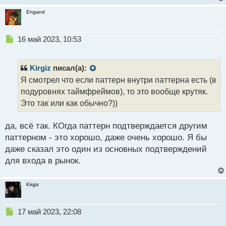
т
и
т
Engand
а
н
н
Н
16 май 2023, 10:53
ы
е
й
п
п
р
Kirgiz
писал(а):
о
о
Я смотрел что если паттерн внутри паттерна есть (в
с
ч
подуровнях таймфреймов), то это вообще крутяк.
т
и
т
Это так или как обычно?))
а
н
да, всё так. КОгда паттерн подтверждается другим
н
паттерном - это хорошо, даже очень хорошо. Я бы
ы
й
даже сказал это один из основных подтверждений
п
для входа в рынок.
о
с
т
Kirgiz
Н
17 май 2023, 22:08
е