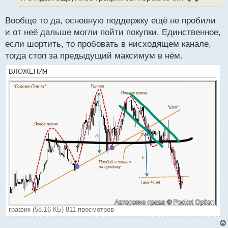
а
н
н
Вообще то да, основную поддержку ещё не пробили
ы
и от неё дальше могли пойти покупки. Единственное,
й
если шортить, то пробовать в нисходящем канале,
п
тогда стоп за предыдущий максимум в нём.
о
с
ВЛОЖЕНИЯ
т
график (58.16 КБ) 811 просмотров