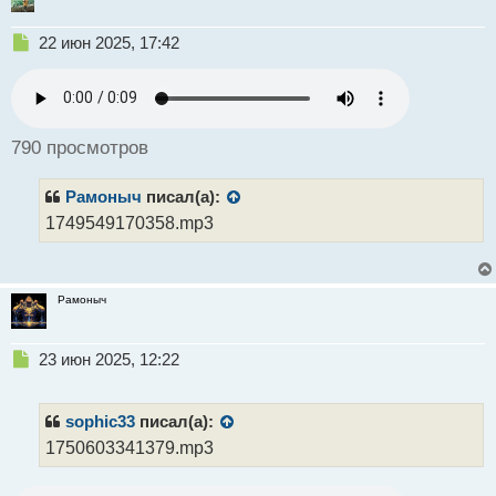
Н
22 июн 2025, 17:42
е
п
р
о
ч
790 просмотров
и
т
Рамоныч
писал(а):
а
н
1749549170358.mp3
н
ы
й
п
Рамоныч
о
с
Н
23 июн 2025, 12:22
т
е
п
р
sophic33
писал(а):
о
1750603341379.mp3
ч
и