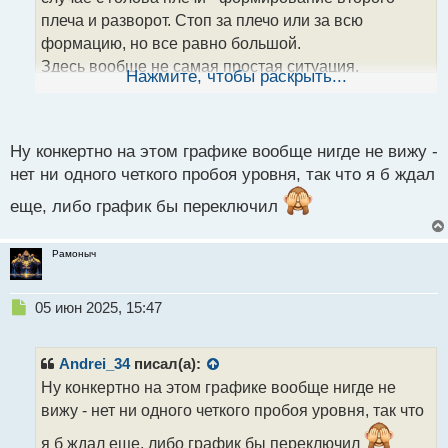
а
плеча и разворот. Стоп за плечо или за всю
н
формацию, но все равно большой.
н
Здесь вообще не самая простая ситуация,
ы
Нажмите, чтобы раскрыть...
й
движение идёт по тренду и паттерн формируется
п
не совсем очевидный. Я бы например ожидал
о
продолжение сужения треугольника, далее выход
с
Ну конкертно на этом графике вообще нигде не вижу -
из него, ретест линии тренда и вход. Но цена
т
нет ни одного четкого пробоя уровня, так что я б ждал
вышла ещё раньше и тут только смотреть за
реакцией, чтобы не было снова импульса и
еще, либо график бы переключил
возврата в тренд. Я бы наверное входил после
ретеста на красной отметке.
Рамоныч
А вы как считаете, где тут был бы самый
оптимальный стоп, ну и вход.
Н
05 июн 2025, 15:47
е
п
р
Andrei_34
писал(а):
о
Ну конкертно на этом графике вообще нигде не
ч
вижу - нет ни одного четкого пробоя уровня, так что
и
т
я б ждал еще, либо график бы переключил