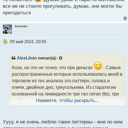
с
все же не стоило прогуливать, думаю, они могли бы
т
пригодиться
Batareika
Н
09 май 2024, 20:59
е
п
р
AlexLitvin
писал(а):
о
ч
Ахах, но это не точно, что при деньгах
. Самые
и
распространенные которые использовались мной в
т
торговле из тех анализа это паттерн, голова и
а
плечи, двойное дно, треугольники. Из старатегии
н
н
основанной на ликвидности три тап сетап (tts), три
ы
драйвс паттерн (tdp) и "тёртал соуп". Время от
Нажмите, чтобы раскрыть...
й
времени достаточно хорошо отрабатывают. Но не
п
всегда, и как вы правильно заметили, весь день
о
с
сидишь ищешь эти паттерны, что не может не
Уууу, я не очень люблю такие паттерны - мне по ним
т