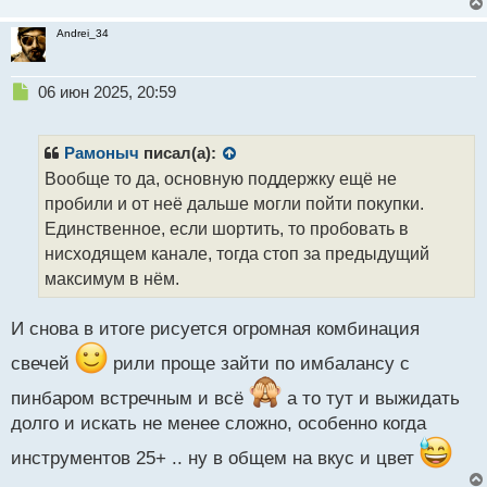
Andrei_34
Н
06 июн 2025, 20:59
е
п
р
Рамоныч
писал(а):
о
Вообще то да, основную поддержку ещё не
ч
пробили и от неё дальше могли пойти покупки.
и
т
Единственное, если шортить, то пробовать в
а
нисходящем канале, тогда стоп за предыдущий
н
максимум в нём.
н
ы
й
И снова в итоге рисуется огромная комбинация
п
свечей
рили проще зайти по имбалансу с
о
с
пинбаром встречным и всё
а то тут и выжидать
т
долго и искать не менее сложно, особенно когда
инструментов 25+ .. ну в общем на вкус и цвет