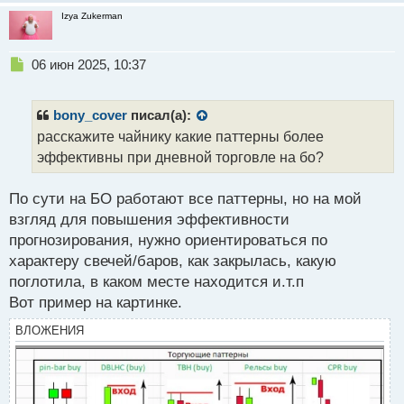
Izya Zukerman
Н
06 июн 2025, 10:37
е
п
р
bony_cover
писал(а):
о
расскажите чайнику какие паттерны более
ч
эффективны при дневной торговле на бо?
и
т
а
По сути на БО работают все паттерны, но на мой
н
взгляд для повышения эффективности
н
прогнозирования, нужно ориентироваться по
ы
й
характеру свечей/баров, как закрылась, какую
п
поглотила, в каком месте находится и.т.п
о
Вот пример на картинке.
с
т
ВЛОЖЕНИЯ