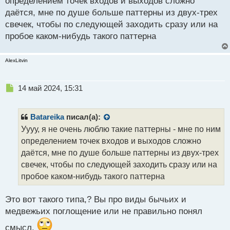
определением точек входов и выходов сложно
повлиять на усталость
.
даётся, мне по душе больше паттерны из двух-трех
А вы какие паттерны можете порекомендовать?
свечек, чтобы по следующей заходить сразу или на
Какие то может определенные нравится
пробое каком-нибудь такого паттерна
использовать? С удовольствием ознакомлюсь.
AlexLitvin
Н
14 май 2024, 15:31
е
п
р
Batareika
писал(а):
о
Уууу, я не очень люблю такие паттерны - мне по ним
ч
определением точек входов и выходов сложно
и
т
даётся, мне по душе больше паттерны из двух-трех
а
свечек, чтобы по следующей заходить сразу или на
н
пробое каком-нибудь такого паттерна
н
ы
й
Это вот такого типа,? Вы про виды бычьих и
п
медвежьих поглощение или не правильно понял
о
с
смысл.