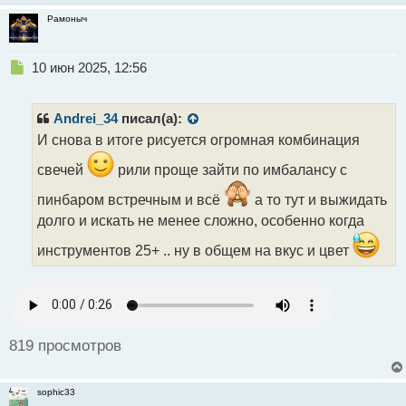
Рамоныч
Н
10 июн 2025, 12:56
е
п
р
Andrei_34
писал(а):
о
И снова в итоге рисуется огромная комбинация
ч
и
свечей
рили проще зайти по имбалансу с
т
а
пинбаром встречным и всё
а то тут и выжидать
н
долго и искать не менее сложно, особенно когда
н
ы
инструментов 25+ .. ну в общем на вкус и цвет
й
п
о
с
т
819 просмотров
sophic33