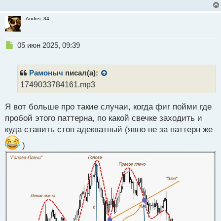
Andrei_34
Н
05 июн 2025, 09:39
е
п
р
Рамоныч
писал(а):
о
1749033784161.mp3
ч
и
Я вот больше про такие случаи, когда фиг пойми где
т
а
пробой этого паттерна, по какой свечке заходить и
н
куда ставить стоп адекватный (явно не за паттерн же
н
ы
)
й
п
о
с
т