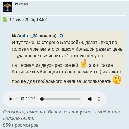
Рамоныч
Н
04 июн 2025, 13:52
е
п
р
Andrei_34
писал(а):
о
Я тут тоже на стороне Батарейки, делать вход по
ч
головам/плечам это слишком большой размах цены
и
т
- куда проще вычислить +/- точную цену по
а
паттернам из двух-трех свечей
а вот такие
н
н
большие комбинации (голова плечи и т.п.) их как-то
ы
проще для глобального анализа использовать
й
п
о
с
т
Оговорка, вместо "бычье поглощение" - медвежье
должно быть.
859 просмотров