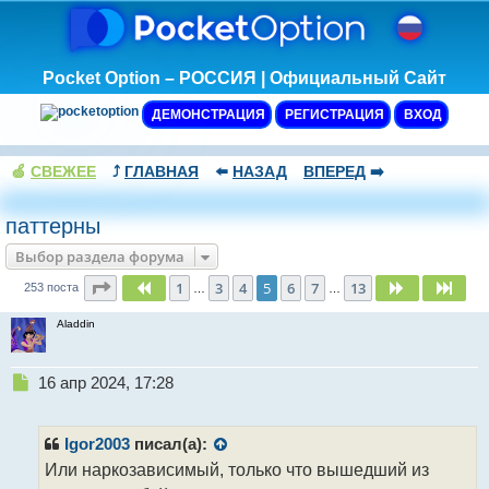
Pocket Option – РОССИЯ | Официальный Сайт
ДЕМОНСТРАЦИЯ
РЕГИСТРАЦИЯ
ВХОД
🍏
СВЕЖЕЕ
⤴️
ГЛАВНАЯ
⬅️
НАЗАД
ВПЕРЕД
➡️
паттерны
Выбор раздела форума
Страница
5
из
13
1
3
4
5
6
7
13
Пред.
След.
След
253 поста
…
…
Aladdin
Н
16 апр 2024, 17:28
е
п
р
Igor2003
писал(а):
о
Или наркозависимый, только что вышедший из
ч