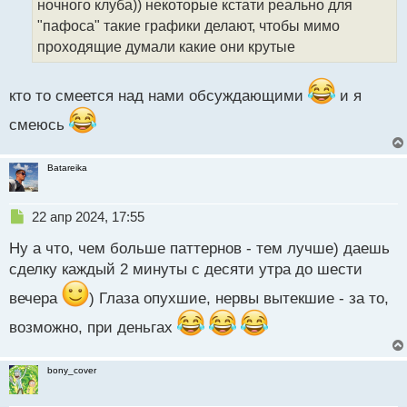
ночного клуба)) некоторые кстати реально для
и
т
"пафоса" такие графики делают, чтобы мимо
а
проходящие думали какие они крутые
н
н
ы
кто то смеется над нами обсуждающими
и я
й
п
смеюсь
о
с
Batareika
т
Н
22 апр 2024, 17:55
е
Ну а что, чем больше паттернов - тем лучше) даешь
п
р
сделку каждый 2 минуты с десяти утра до шести
о
вечера
ч
) Глаза опухшие, нервы вытекшие - за то,
и
возможно, при деньгах
т
а
н
bony_cover
н
ы