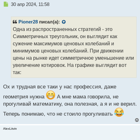
й
Н
30 апр 2024, 11:58
п
е
о
п
с
р
Pioner28
писал(а):
т
о
Одна из распространенных стратегий - это
ч
Симметричных треугольник, он выглядит как
и
т
сужение максимумов ценовых колебаний и
а
минимумов ценовых колебаний. При движении
н
цены на рынке идет симметричное уменьшение или
н
увеличение котировок. На графике выглядит вот
ы
й
так:
п
о
Ох и трудная все таки у нас профессия, даже
с
т
геометрия нужна
А мне мама говорила, не
прогуливай математику, она полезная, а я и не верил.
Теперь понимаю, что не стоило прогуливать
AlexLitvin