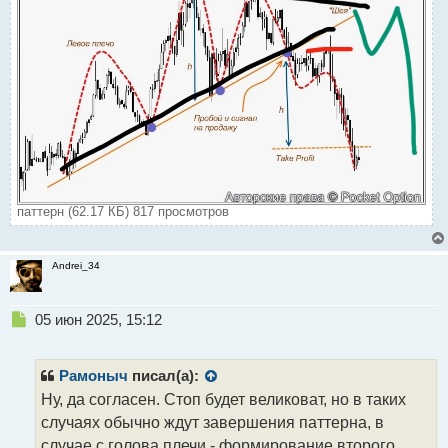
паттерн (62.17 КБ) 817 просмотров
Andrei_34
Н
05 июн 2025, 15:12
е
п
р
Рамоныч
писал(а):
о
Ну, да согласен. Стоп будет великоват, но в таких
ч
случаях обычно ждут завершения паттерна, в
и
т
случае с голова плечи - формирование второго