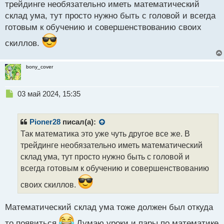
трейдинге необязательно иметь математический
с
склад ума, тут просто нужно быть с головой и всегда
т
готовым к обучению и совершенствованию своих
скиллов.
bony_cover
Н
03 май 2024, 15:35
е
п
р
Pioner28
писал(а):
о
Так математика это уже чуть другое все же. В
ч
трейдинге необязательно иметь математический
и
т
склад ума, тут просто нужно быть с головой и
а
всегда готовым к обучению и совершенствованию
н
н
своих скиллов.
ы
й
Математический склад ума тоже должен был откуда
п
о
то появиться
Думаю уроки и пары по математике