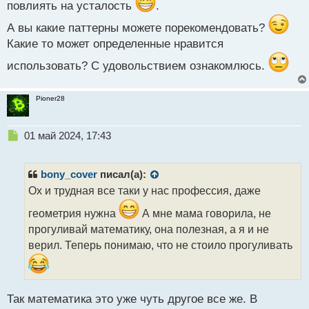
повлиять на усталость
.
А вы какие паттерны можете порекомендовать?
Какие то может определенные нравится
использовать? С удовольствием ознакомлюсь.
Pioner28
Н
01 май 2024, 17:43
е
п
р
bony_cover
писал(а):
о
Ох и трудная все таки у нас профессия, даже
ч
и
геометрия нужна
А мне мама говорила, не
т
прогуливай математику, она полезная, а я и не
а
верил. Теперь понимаю, что не стоило прогуливать
н
н
ы
й
п
Так математика это уже чуть другое все же. В
о