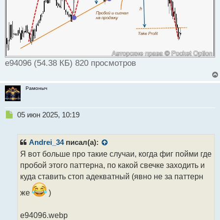
e94096 (54.38 КБ) 820 просмотров
Рамоныч
Н
05 июн 2025, 10:19
е
п
р
Andrei_34
писал(а):
о
Я вот больше про такие случаи, когда фиг пойми где
ч
пробой этого паттерна, по какой свечке заходить и
и
т
куда ставить стоп адекватный (явно не за паттерн
а
же
)
н
н
ы
e94096.webp