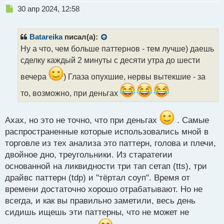
Н
30 апр 2024, 12:58
е
п
р
Batareika
писал(а):
о
Ну а что, чем больше паттернов - тем лучше) даешь
ч
сделку каждый 2 минуты с десяти утра до шести
и
т
вечера
) Глаза опухшие, нервы вытекшие - за
а
н
то, возможно, при деньгах
н
ы
й
Ахах, но это не точно, что при деньгах
. Самые
п
распространенные которые использовались мной в
о
торговле из тех анализа это паттерн, голова и плечи,
с
т
двойное дно, треугольники. Из старатегии
основанной на ликвидности три тап сетап (tts), три
драйвс паттерн (tdp) и "тёртал соуп". Время от
времени достаточно хорошо отрабатывают. Но не
всегда, и как вы правильно заметили, весь день
сидишь ищешь эти паттерны, что не может не