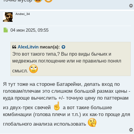
Andrei_34
Н
04 июн 2025, 09:55
е
п
р
AlexLitvin
писал(а):
о
Это вот такого типа,? Вы про виды бычьих и
ч
медвежьих поглощение или не правильно понял
и
т
смысл.
а
н
н
Я тут тоже на стороне Батарейки, делать вход по
ы
головам/плечам это слишком большой размах цены -
й
куда проще вычислить +/- точную цену по паттернам
п
о
из двух-трех свечей
а вот такие большие
с
комбинации (голова плечи и т.п.) их как-то проще для
т
глобального анализа использовать