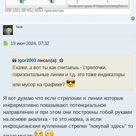
008 (301.88 КБ) 4553 просмотра
Tazik
Н
19 июн 2024, 07:32
е
п
р
Igor2003
писал(а):
о
Скажи, а вот ты как считаешь - стрелочки,
ч
горизонтальные линии и т.д. это тоже индикаторы
и
т
или мусор на графике?
а
н
н
Я вот думаю что если стрелочки и линии которые
ы
информативно показывают потенциальное
й
направление и при этом они построены тобой руками
п
на основе анализа - то это норма, а если
о
с
инфоцыганские купленные стрелки "покупай здесь" то
т
точно мусор