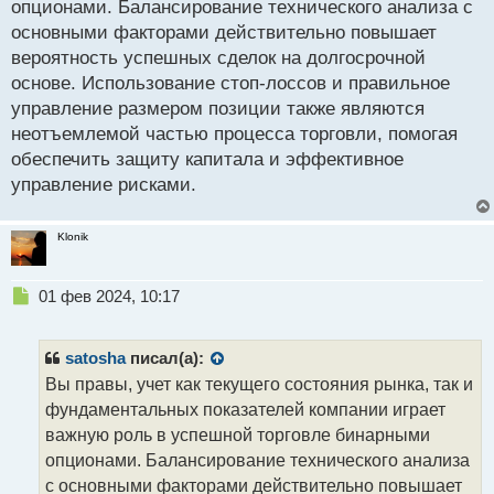
опционами. Балансирование технического анализа с
и
т
основными факторами действительно повышает
а
вероятность успешных сделок на долгосрочной
н
основе. Использование стоп-лоссов и правильное
н
управление размером позиции также являются
ы
й
неотъемлемой частью процесса торговли, помогая
п
обеспечить защиту капитала и эффективное
о
управление рисками.
с
т
Klonik
Н
01 фев 2024, 10:17
е
п
р
satosha
писал(а):
о
Вы правы, учет как текущего состояния рынка, так и
ч
фундаментальных показателей компании играет
и
т
важную роль в успешной торговле бинарными
а
опционами. Балансирование технического анализа
н
с основными факторами действительно повышает
н