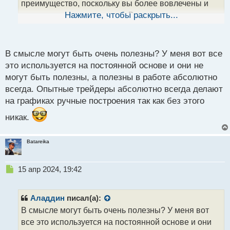
н
преимущество, поскольку вы более вовлечены и
ы
понимаете контекст сделок. В конце концов, в
Нажмите, чтобы раскрыть...
й
инвестициях и трейдинге, каждый своего рода
п
художник, создающий свой собственный шедевр на
о
с
В смысле могут быть очень полезны? У меня вот все
рынке
т
это используется на постоянной основе и они не
могут быть полезны, а полезны в работе абсолютно
всегда. Опытные трейдеры абсолютно всегда делают
на графиках ручные построения так как без этого
никак.
Batareika
Н
15 апр 2024, 19:42
е
п
р
Аладдин
писал(а):
о
В смысле могут быть очень полезны? У меня вот
ч
все это используется на постоянной основе и они
и