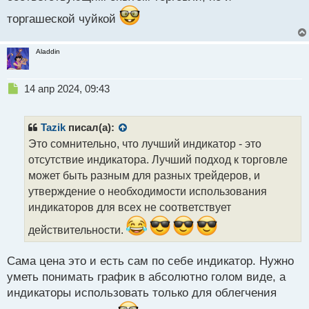
торгашеской чуйкой
Aladdin
Н
14 апр 2024, 09:43
е
п
р
Tazik
писал(а):
о
Это сомнительно, что лучший индикатор - это
ч
отсутствие индикатора. Лучший подход к торговле
и
т
может быть разным для разных трейдеров, и
а
утверждение о необходимости использования
н
индикаторов для всех не соответствует
н
ы
действительности.
й
п
Сама цена это и есть сам по себе индикатор. Нужно
о
с
уметь понимать график в абсолютно голом виде, а
т
индикаторы использовать только для облегчения