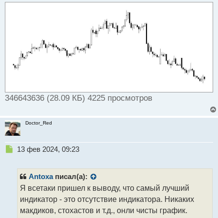
а
н
н
ы
й
п
о
с
т
346643636 (28.09 КБ) 4225 просмотров
Doctor_Red
Н
13 фев 2024, 09:23
е
п
р
Antoxa
писал(а):
о
Я всетаки пришел к выводу, что самый лучший
ч
индикатор - это отсутствие индикатора. Никаких
и
т
макдиков, стохастов и т.д., онли чисты график.