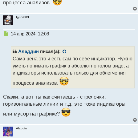
процесса анализов.
Igor2003
Н
14 апр 2024, 12:08
е
п
р
Аладдин
писал(а):
о
Сама цена это и есть сам по себе индикатор. Нужно
ч
уметь понимать график в абсолютно голом виде, а
и
т
индикаторы использовать только для облегчения
а
процесса анализов.
н
н
ы
Скажи, а вот ты как считаешь - стрелочки,
й
горизонтальные линии и т.д. это тоже индикаторы
п
о
или мусор на графике?
с
т
Aladdin