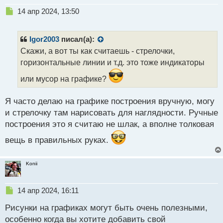
Н
14 апр 2024, 13:50
е
п
р
Igor2003
писал(а):
о
Скажи, а вот ты как считаешь - стрелочки,
ч
горизонтальные линии и т.д. это тоже индикаторы
и
т
или мусор на графике?
а
н
н
Я часто делаю на графике построения вручную, могу
ы
и стрелочку там нарисовать для наглядности. Ручные
й
построения это я считаю не шлак, а вполне толковая
п
о
вещь в правильных руках.
с
т
Konii
Н
14 апр 2024, 16:11
е
Рисунки на графиках могут быть очень полезными,
п
р
особенно когда вы хотите добавить свой