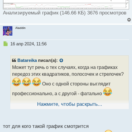
Анализируемый график (146.66 КБ) 3676 просмотров
Aladdin
Н
16 апр 2024, 11:56
е
п
р
Batareika
писал(а):
о
Может тут речь о тех случаях, когда на графиках
ч
передоз этих квадратиков, полосочек и стрелочек?
и
т
Оно с одной стороны выглядит
а
н
профессионально, а с другой - фатально
н
ы
Нажмите, чтобы раскрыть...
й
п
745747.jpeg
о
с
тот для кого такой график смотрится
т