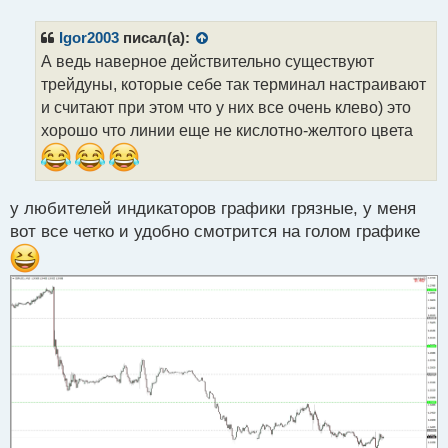
п
р
Igor2003
писал(а):
о
А ведь наверное действительно существуют
ч
трейдуны, которые себе так терминал настраивают
и
т
и считают при этом что у них все очень клево) это
а
хорошо что линии еще не кислотно-желтого цвета
н
н
ы
й
у любителей индикаторов графики грязные, у меня
п
вот все четко и удобно смотрится на голом графике
о
с
т