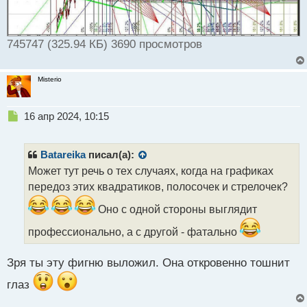
745747 (325.94 КБ) 3690 просмотров
Misterio
Н
16 апр 2024, 10:15
е
п
р
Batareika
писал(а):
о
Может тут речь о тех случаях, когда на графиках
ч
передоз этих квадратиков, полосочек и стрелочек?
и
т
Оно с одной стороны выглядит
а
н
профессионально, а с другой - фатально
н
ы
Зря ты эту фигню выложил. Она откровенно тошнит
й
п
глаз
о
с