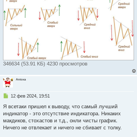
346634 (53.91 КБ) 4230 просмотров
Antoxa
Н
12 фев 2024, 19:51
е
Я всетаки пришел к выводу, что самый лучший
п
р
индикатор - это отсутствие индикатора. Никаких
о
макдиков, стохастов и т.д., онли чисты график.
ч
Ничего не отвлекает и ничего не сбивает с толку.
и
т