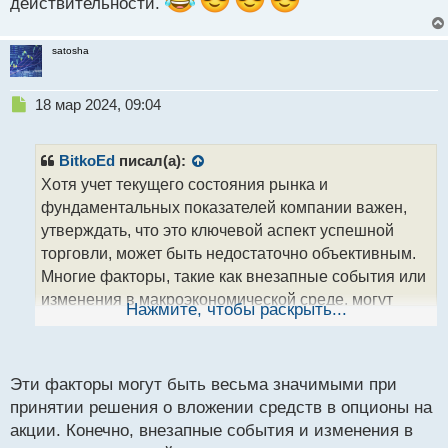
действительности.
н
н
ы
satosha
й
п
о
Н
18 мар 2024, 09:04
с
е
т
п
р
BitkoEd
писал(а):
о
Хотя учет текущего состояния рынка и
ч
фундаментальных показателей компании важен,
и
т
утверждать, что это ключевой аспект успешной
а
торговли, может быть недостаточно объективным.
н
Многие факторы, такие как внезапные события или
н
изменения в макроэкономической среде, могут
ы
Нажмите, чтобы раскрыть...
й
значительно повлиять на рыночную динамику,
п
несмотря на фундаментальную обоснованность
о
компании.
с
Эти факторы могут быть весьма значимыми при
т
принятии решения о вложении средств в опционы на
акции. Конечно, внезапные события и изменения в