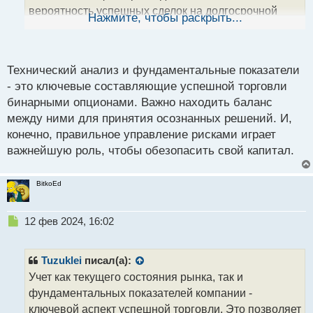
вероятность успешных сделок на долгосрочной
ы
Нажмите, чтобы раскрыть...
й
основе. Использование стоп-лоссов и правильное
п
управление размером позиции также являются
о
неотъемлемой частью процесса торговли, помогая
с
Технический анализ и фундаментальные показатели
обеспечить защиту капитала и эффективное
т
- это ключевые составляющие успешной торговли
управление рисками.
бинарными опционами. Важно находить баланс
между ними для принятия осознанных решений. И,
конечно, правильное управление рисками играет
важнейшую роль, чтобы обезопасить свой капитал.
BitkoEd
Н
12 фев 2024, 16:02
е
п
р
Tuzuklei
писал(а):
о
Учет как текущего состояния рынка, так и
ч
фундаментальных показателей компании -
и
т
ключевой аспект успешной торговли. Это позволяет