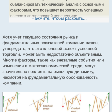
а
сбалансировать технический анализ с основными
н
факторами, что повышает вероятность успешных
н
сделок в долгосрочной перспективе.
ы
Нажмите, чтобы раскрыть...
й
Использование стоп-лоссов и правильное
п
управление размером позиции - неотъемлемая
о
часть этого процесса, обеспечивающая защиту
с
Хотя учет текущего состояния рынка и
капитала и управление рисками на оптимальном
т
фундаментальных показателей компании важен,
уровне.
утверждать, что это ключевой аспект успешной
торговли, может быть недостаточно объективным.
Многие факторы, такие как внезапные события или
изменения в макроэкономической среде, могут
значительно повлиять на рыночную динамику,
несмотря на фундаментальную обоснованность
компании.