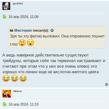
т
Igor2003
Н
16 апр 2024, 11:08
е
п
р
Мистерио
писал(а):
о
Зря ты эту фигню выложил. Она откровенно тошнит
ч
и
глаз
т
а
А ведь наверное действительно существуют
н
н
трейдуны, которые себе так терминал настраивают и
ы
считают при этом что у них все очень клево) это
й
хорошо что линии еще не кислотно-желтого цвета
п
о
с
т
Misterio
Н
16 апр 2024, 11:19
е