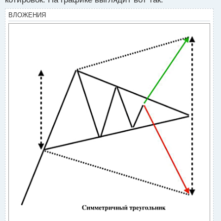
с
т
ВЛОЖЕНИЯ