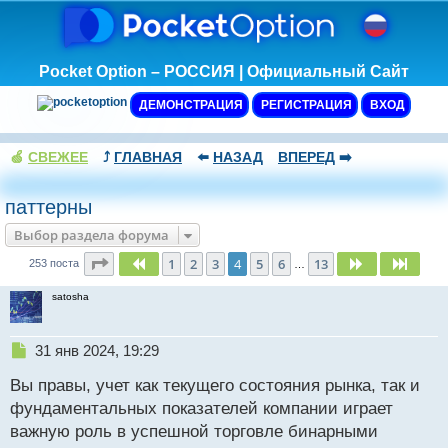
Pocket Option – РОССИЯ | Официальный Сайт
ДЕМОНСТРАЦИЯ
РЕГИСТРАЦИЯ
ВХОД
🍏
СВЕЖЕЕ
⤴️
ГЛАВНАЯ
⬅️
НАЗАД
ВПЕРЕД
➡️
паттерны
Выбор раздела форума
Страница
4
из
13
1
2
3
4
5
6
13
Пред.
След.
След.
253 поста
…
satosha
Н
31 янв 2024, 19:29
е
Вы правы, учет как текущего состояния рынка, так и
п
р
фундаментальных показателей компании играет
о
важную роль в успешной торговле бинарными
ч