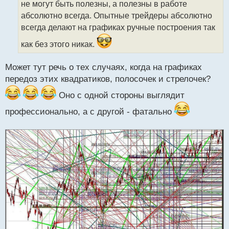
т
не могут быть полезны, а полезны в работе
а
абсолютно всегда. Опытные трейдеры абсолютно
н
всегда делают на графиках ручные построения так
н
ы
как без этого никак.
й
п
Может тут речь о тех случаях, когда на графиках
о
с
передоз этих квадратиков, полосочек и стрелочек?
т
Оно с одной стороны выглядит
профессионально, а с другой - фатально