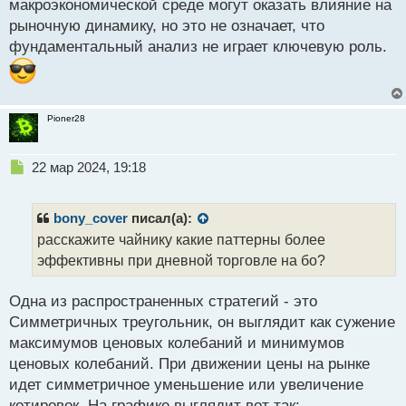
макроэкономической среде могут оказать влияние на
рыночную динамику, но это не означает, что
фундаментальный анализ не играет ключевую роль.
Pioner28
Н
22 мар 2024, 19:18
е
п
р
bony_cover
писал(а):
о
расскажите чайнику какие паттерны более
ч
эффективны при дневной торговле на бо?
и
т
а
Одна из распространенных стратегий - это
н
Симметричных треугольник, он выглядит как сужение
н
максимумов ценовых колебаний и минимумов
ы
й
ценовых колебаний. При движении цены на рынке
п
идет симметричное уменьшение или увеличение
о
котировок. На графике выглядит вот так: