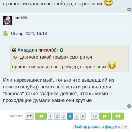
профессионально не трейдер, скорее псих
Igor2003
Н
16 апр 2024, 16:13
е
п
р
Аладдин
писал(а):
о
тот для кого такой график смотрится
ч
и
профессионально не трейдер, скорее псих
т
а
Или наркозависимый, только что вышедший из
н
н
ночного клуба)) некоторые кстати реально для
ы
"пафоса" такие графики делают, чтобы мимо
й
проходящие думали какие они крутые
п
о
с
Страница
4
из
13
1
2
3
4
5
6
13
Пред.
След.
След.
253 поста
…
т
Выбор раздела форума