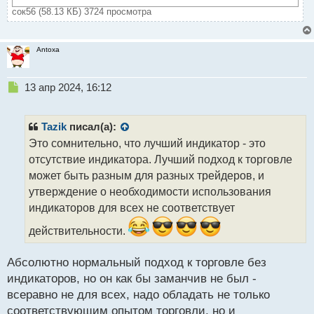
сок56 (58.13 КБ) 3724 просмотра
Antoxa
Н
13 апр 2024, 16:12
е
п
р
Tazik
писал(а):
о
Это сомнительно, что лучший индикатор - это
ч
отсутствие индикатора. Лучший подход к торговле
и
т
может быть разным для разных трейдеров, и
а
утверждение о необходимости использования
н
индикаторов для всех не соответствует
н
ы
действительности.
й
п
Абсолютно нормальный подход к торговле без
о
с
индикаторов, но он как бы заманчив не был -
т
всеравно не для всех, надо обладать не только
соответствующим опытом торговли, но и