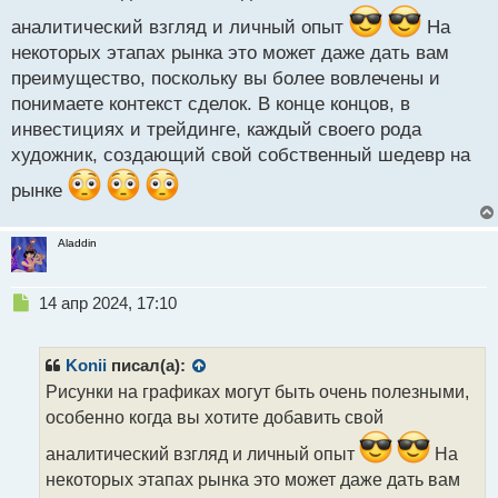
о
аналитический взгляд и личный опыт
ч
На
и
некоторых этапах рынка это может даже дать вам
т
преимущество, поскольку вы более вовлечены и
а
понимаете контекст сделок. В конце концов, в
н
н
инвестициях и трейдинге, каждый своего рода
ы
художник, создающий свой собственный шедевр на
й
п
рынке
о
с
т
Aladdin
Н
14 апр 2024, 17:10
е
п
р
Konii
писал(а):
о
Рисунки на графиках могут быть очень полезными,
ч
особенно когда вы хотите добавить свой
и
т
аналитический взгляд и личный опыт
На
а
некоторых этапах рынка это может даже дать вам
н