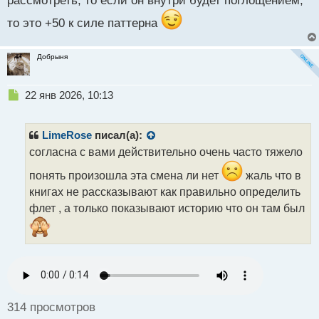
рассмотреть, то если он внутри будет поглощением,
о
с
то это +50 к силе паттерна
т
Добрыня
Н
22 янв 2026, 10:13
е
п
р
LimeRose
писал(а):
о
согласна с вами действительно очень часто тяжело
ч
и
понять произошла эта смена ли нет
жаль что в
т
книгах не рассказывают как правильно определить
а
флет , а только показывают историю что он там был
н
н
ы
й
п
о
с
т
314 просмотров