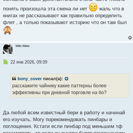
о
понять произошла эта смена ли нет
жаль что в
с
т
книгах не рассказывают как правильно определить
флет , а только показывают историю что он там был
Wills Wilde
Н
22 янв 2026, 09:39
е
п
р
bony_cover
писал(а):
о
расскажите чайнику какие паттерны более
ч
эффективны при дневной торговле на бо?
и
т
а
н
Да любой всем известный бери в работу и начинай
н
его изучать. Могу порекомендовать пинбары и
ы
й
поглощения. Кстати если пинбар под меньшим тф
п