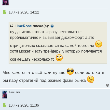
Н
18 янв 2026, 14:22
е
п
р
LimeRose
писал(а):
о
ну да, использовать сразу несколько тс
ч
проблематично и вызывает дискомфорт, а это
и
т
отрицательно сказывается на самой торговле
а
хотя может и есть трейдеры у которых получается
н
н
совмещать несколько тс
ы
й
п
Мне кажется что всё таки лучше
если есть хотя
о
с
бы пару стратегий под разные фазы рынка
т
LimeRose
Н
19 янв 2026, 11:36
е