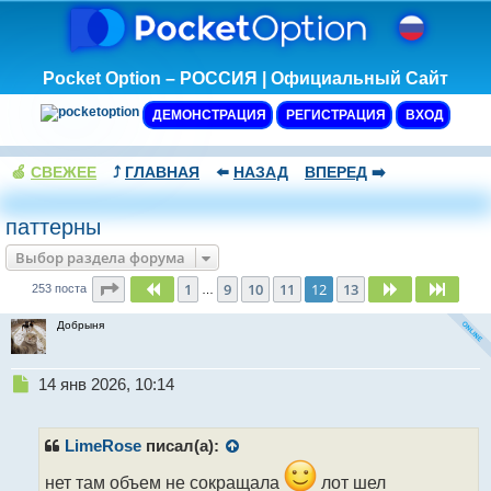
Pocket Option – РОССИЯ | Официальный Сайт
ДЕМОНСТРАЦИЯ
РЕГИСТРАЦИЯ
ВХОД
🍏
СВЕЖЕЕ
⤴️
ГЛАВНАЯ
⬅️
НАЗАД
ВПЕРЕД
➡️
паттерны
Выбор раздела форума
Страница
12
из
13
1
9
10
11
12
13
Пред.
След.
След.
253 поста
…
Добрыня
Н
14 янв 2026, 10:14
е
п
р
LimeRose
писал(а):
о
ч
нет там объем не сокращала
лот шел