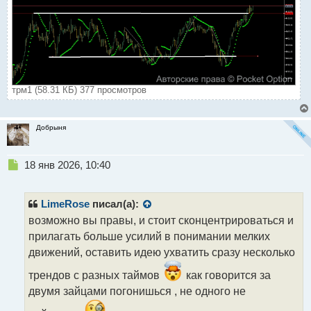
трм1 (58.31 КБ) 377 просмотров
Добрыня
Н
18 янв 2026, 10:40
е
п
р
LimeRose
писал(а):
о
возможно вы правы, и стоит сконцентрироваться и
ч
прилагать больше усилий в понимании мелких
и
т
движений, оставить идею ухватить сразу несколько
а
трендов с разных таймов
как говорится за
н
н
двумя зайцами погонишься , не одного не
ы