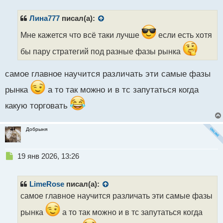
п
р
Лина777
писал(а):
о
ч
Мне кажется что всё таки лучше
если есть хотя
и
бы пару стратегий под разные фазы рынка
т
а
н
самое главное научится различать эти самые фазы
н
ы
рынка
а то так можно и в тс запутаться когда
й
какую торговать
п
о
с
Добрыня
т
Н
19 янв 2026, 13:26
е
п
р
LimeRose
писал(а):
о
самое главное научится различать эти самые фазы
ч
и
рынка
а то так можно и в тс запутаться когда
т