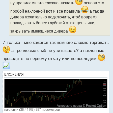
ч
ну правилами это сложно назвать
основа это
и
пробой наклонной вот и все правила
а так да
т
а
дивера желательно подключить, чтоб вовремя
н
прикидывать более глубокий откат цены или,
н
ы
закрывать имеющиеся дивера
й
п
И только - мне кажется так немного сложно торговать
о
с
а трендовые с м5 не учитываете? а наклонные
т
проводите по первому откату или по последим
ВЛОЖЕНИЯ
наклонки (36.44 КБ) 387 просмотров