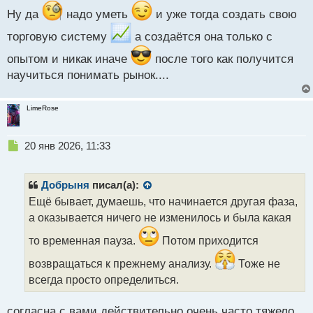
ы
Ну да
надо уметь
и уже тогда создать свою
й
торговую систему
а создаётся она только с
п
о
опытом и никак иначе
после того как получится
с
научиться понимать рынок....
т
LimeRose
Н
20 янв 2026, 11:33
е
п
р
Добрыня
писал(а):
о
Ещё бывает, думаешь, что начинается другая фаза,
ч
а оказывается ничего не изменилось и была какая
и
т
то временная пауза.
Потом приходится
а
н
возвращаться к прежнему анализу.
Тоже не
н
всегда просто определиться.
ы
й
п
согласна с вами действительно очень часто тяжело