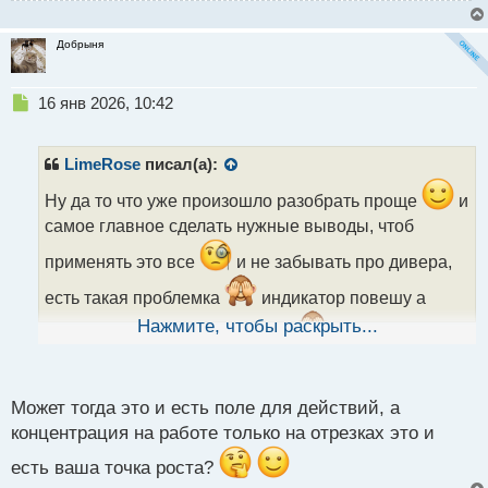
Добрыня
Н
16 янв 2026, 10:42
е
п
р
LimeRose
писал(а):
о
ч
Ну да то что уже произошло разобрать проще
и
и
самое главное сделать нужные выводы, чтоб
т
а
применять это все
и не забывать про дивера,
н
есть такая проблемка
индикатор повешу а
н
ы
Нажмите, чтобы раскрыть...
потом игнорию его показатели
но тут еще и
й
п
психология в моем случаи играет роль
все таки
о
видно что удерживать позицию и принимать
с
Может тогда это и есть поле для действий, а
т
правильное решение мне сложно, проще
концентрация на работе только на отрезках это и
выхватывать с рынка по чуть чуть
есть ваша точка роста?