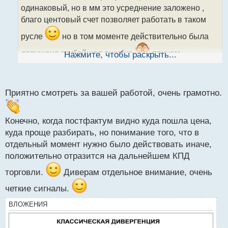
и
одинаковый, но в мм это усреднение заложено ,
т
благо центовый счет позволяет работать в таком
а
н
русле
но в том моменте действительно была
н
ы
допущена грубейшая ошибка
причем
Нажмите, чтобы раскрыть...
й
психология на лицо, первая ошибка а я же знаю что
п
о
пойдем еще в низ , зачем крыть минус
хоть и
с
Приятно смотреть за вашей работой, очень грамотно.
цена перед этим показала что будет идти
т
коррекционное движение к старшему тайму
Конечно, когда постфактум видно куда пошла цена,
дивер 1 из сигналов чтоб задуматься, и закрывать
куда проще разбирать, но понимание того, что в
все сделки где отмечено на скрине, дальше
отдельный момент нужно было действовать иначе,
переворот и можно было б держать покупки и опять
положительно отразится на дальнейшем КПД
же прикрыть при появлении дивера, и только после
этого, открывать снова продажи в сторону идущего
торговли.
Диверам отдельное внимание, очень
тренда
четкие сигналы.
ВЛОЖЕНИЯ