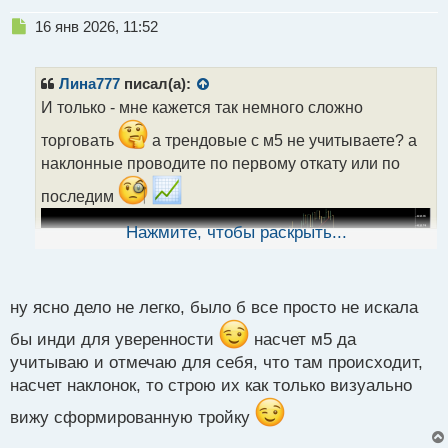
Н
16 янв 2026, 11:52
е
п
р
Лина777
писал(а):
о
И только - мне кажется так немного сложно
ч
и
торговать
а трендовые с м5 не учитываете? а
т
наклонные проводите по первому откату или по
а
н
последим
н
ы
Нажмите, чтобы раскрыть...
й
п
о
с
ну ясно дело не легко, было б все просто не искала
т
бы инди для уверенности
насчет м5 да
учитываю и отмечаю для себя, что там происходит,
насчет наклонок, то строю их как только визуально
вижу сформированную тройку