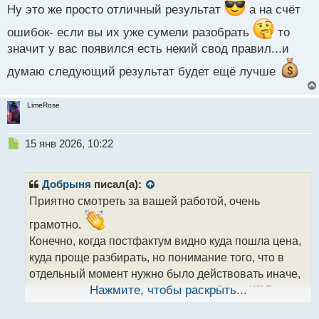
й
Ну это же просто отличный результат
а на счёт
п
о
ошибок- если вы их уже сумели разобрать
то
с
значит у вас появился есть некий свод правил...и
т
думаю следующий результат будет ещё лучше
LimeRose
Н
15 янв 2026, 10:22
е
п
р
Добрыня
писал(а):
о
Приятно смотреть за вашей работой, очень
ч
и
грамотно.
т
Конечно, когда постфактум видно куда пошла цена,
а
куда проще разбирать, но понимание того, что в
н
н
отдельный момент нужно было действовать иначе,
ы
положительно отразится на дальнейшем КПД
Нажмите, чтобы раскрыть...
й
п
торговли.
Диверам отдельное внимание, очень