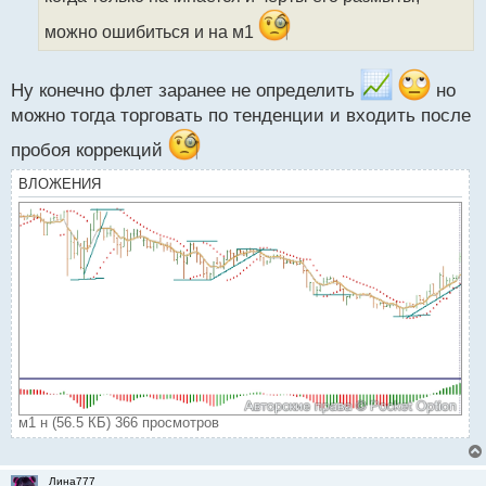
н
можно ошибиться и на м1
ы
й
п
Ну конечно флет заранее не определить
но
о
можно тогда торговать по тенденции и входить после
с
т
пробоя коррекций
ВЛОЖЕНИЯ
м1 н (56.5 КБ) 366 просмотров
Лина777