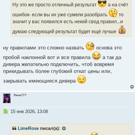
ч
Ну это же просто отличный результат
а на счёт
и
ошибок- если вы их уже сумели разобрать
то
т
а
значит у вас появился есть некий свод правил...и
н
думаю следующий результат будет ещё лучше
н
ы
й
ну правилами это сложно назвать
основа это
п
о
пробой наклонной вот и все правила
а так да
с
т
дивера желательно подключить, чтоб вовремя
прикидывать более глубокий откат цены или,
закрывать имеющиеся дивера
Лина777
Н
15 янв 2026, 13:08
е
п
р
LimeRose
писал(а):
о