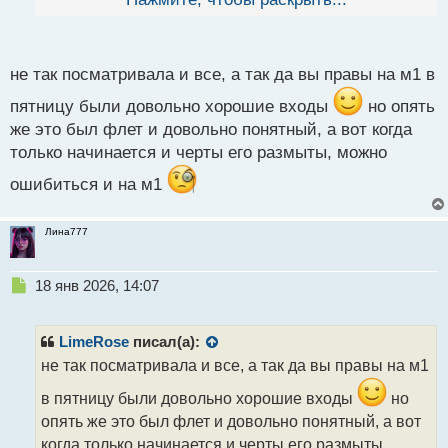
й
п
о
с
не так посматривала и все, а так да вы правы на м1 в
т
пятницу были довольно хорошие входы
но опять
же это был флет и довольно понятный, а вот когда
только начинается и черты его размыты, можно
ошибиться и на м1
Лина777
Н
18 янв 2026, 14:07
е
п
р
LimeRose
писал(а):
о
не так посматривала и все, а так да вы правы на м1
ч
и
в пятницу были довольно хорошие входы
но
т
опять же это был флет и довольно понятный, а вот
а
когда только начинается и черты его размыты,
н