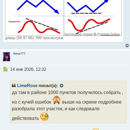
дивер (58.97 КБ) 399 просмотров
Лина777
Н
14 янв 2026, 12:32
е
п
р
LimeRose
писал(а):
о
да там в районе 1000 пунктов получилось собрать ,
ч
и
но с кучей ошибок
выше на скрине подробнее
т
разобрала этот участок, и как следовало
а
н
действовать
н
ы