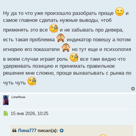
о
с
четкие сигналы.
т
Ну да то что уже произошло разобрать проще
и
самое главное сделать нужные выводы, чтоб
применять это все
и не забывать про дивера,
есть такая проблемка
индикатор повешу а потом
игнорию его показатели
но тут еще и психология
в моем случаи играет роль
все таки видно что
удерживать позицию и принимать правильное
решение мне сложно, проще выхватывать с рынка по
чуть чуть
LimeRose
Н
15 янв 2026, 10:25
е
п
р
Лина777
писал(а):
о