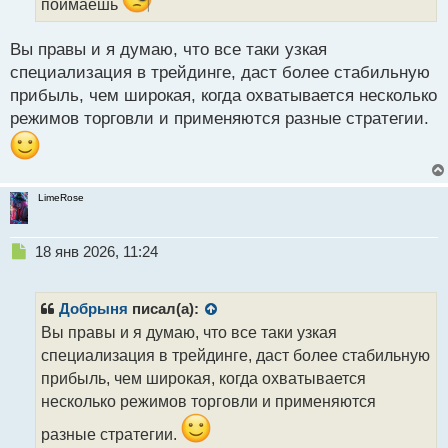
поймаешь
й
п
о
Вы правы и я думаю, что все таки узкая
с
специализация в трейдинге, даст более стабильную
т
прибыль, чем широкая, когда охватывается несколько
режимов торговли и применяются разные стратегии.
LimeRose
Н
18 янв 2026, 11:24
е
п
р
Добрыня
писал(а):
о
Вы правы и я думаю, что все таки узкая
ч
специализация в трейдинге, даст более стабильную
и
т
прибыль, чем широкая, когда охватывается
а
несколько режимов торговли и применяются
н
н
разные стратегии.