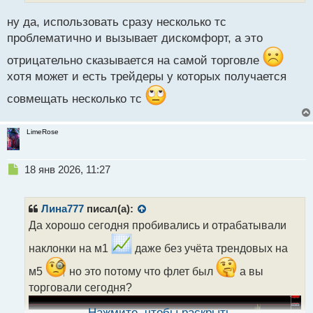
ы
й
ну да, использовать сразу несколько тс
п
проблематично и вызывает дискомфорт, а это
о
с
отрицательно сказывается на самой торговле
т
хотя может и есть трейдеры у которых получается
совмещать несколько тс
LimeRose
Н
18 янв 2026, 11:27
е
п
р
Лина777
писал(а):
о
Да хорошо сегодня пробивались и отрабатывали
ч
и
наклонки на м1
даже без учёта трендовых на
т
а
м5
но это потому что флет был
а вы
н
торговали сегодня?
н
ы
Нажмите, чтобы раскрыть...