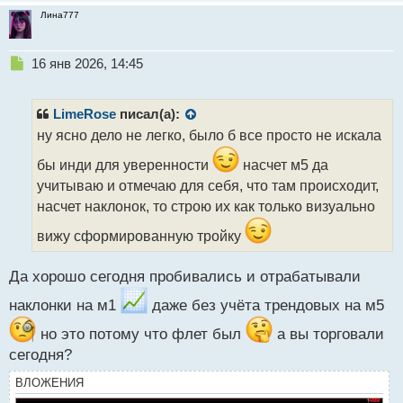
Лина777
Н
16 янв 2026, 14:45
е
п
р
LimeRose
писал(а):
о
ну ясно дело не легко, было б все просто не искала
ч
и
бы инди для уверенности
насчет м5 да
т
учитываю и отмечаю для себя, что там происходит,
а
насчет наклонок, то строю их как только визуально
н
н
вижу сформированную тройку
ы
й
п
Да хорошо сегодня пробивались и отрабатывали
о
наклонки на м1
даже без учёта трендовых на м5
с
т
но это потому что флет был
а вы торговали
сегодня?
ВЛОЖЕНИЯ