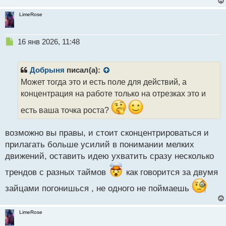
LimeRose
Н
16 янв 2026, 11:48
е
п
р
Добрыня
писал(а):
о
Может тогда это и есть поле для действий, а
ч
концентрация на работе только на отрезках это и
и
т
есть ваша точка роста?
а
н
н
возможно вы правы, и стоит сконцентрироваться и
ы
прилагать больше усилий в понимании мелких
й
движений, оставить идею ухватить сразу несколько
п
о
трендов с разных таймов
как говорится за двумя
с
т
зайцами погонишься , не одного не поймаешь
LimeRose