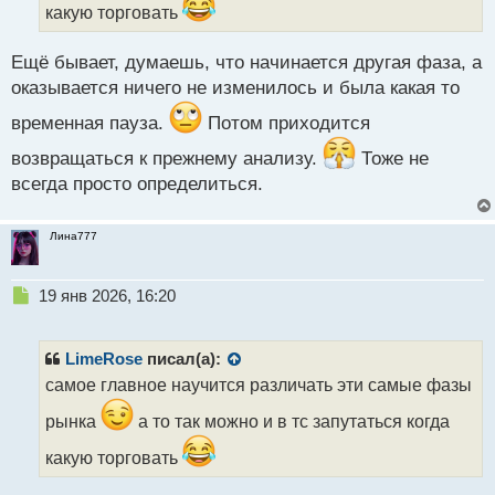
а
какую торговать
н
н
Ещё бывает, думаешь, что начинается другая фаза, а
ы
оказывается ничего не изменилось и была какая то
й
п
временная пауза.
Потом приходится
о
с
возвращаться к прежнему анализу.
Тоже не
т
всегда просто определиться.
Лина777
Н
19 янв 2026, 16:20
е
п
р
LimeRose
писал(а):
о
самое главное научится различать эти самые фазы
ч
и
рынка
а то так можно и в тс запутаться когда
т
а
какую торговать
н
н