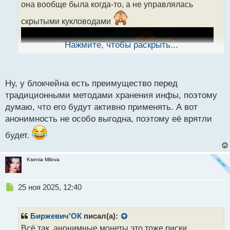
т
она вообще была когда-то, а не управлялась
а
скрытыми кукловодами
н
н
ы
Нажмите, чтобы раскрыть...
й
п
о
с
Ну, у блокчейна есть преимущество перед
т
традиционными методами хранения инфы, поэтому
думаю, что его будут активно применять. А вот
анонимность не особо выгодна, поэтому её врятли
будет.
Ksenia Milova
Н
25 ноя 2025, 12:40
е
п
р
Биржевич'ОК
писал(а):
о
Всё так, анонимные монеты это тоже риски.