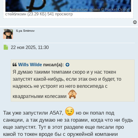
стейблкоин (23.29 КБ) 541 просмотр
ILya Smirnov
Н
22 ноя 2025, 11:30
е
п
р
Wills Wilde
писал(а):
о
Я думаю такими темпами скоро и у нас токен
ч
запустят какой-нибудь, если этак оно и будет, то
и
т
надеюсь не устроят из него велосипеда с
а
квадратными колесами
н
н
ы
Так уже запустили А5А7,
но он попал под
й
п
санкции, а так думаю не за горами, когда что ни будь
о
еще запустят. Тут в этот разделе еще писали про
с
какой то токен вроде бы с оружейной компании
т