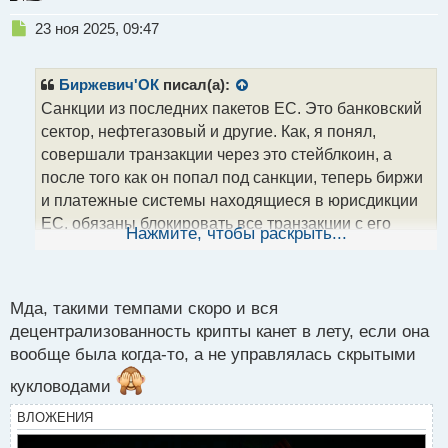
Н
23 ноя 2025, 09:47
е
п
р
Биржевич'ОК
писал(а):
о
Санкции из последних пакетов ЕС. Это банковский
ч
сектор, нефтегазовый и другие. Как, я понял,
и
т
совершали транзакции через это стейблкоин, а
а
после того как он попал под санкции, теперь биржи
н
и платежные системы находящиеся в юрисдикции
н
ЕС, обязаны блокировать все транзакции с его
ы
Нажмите, чтобы раскрыть...
й
использованием.
п
Крипту научились отслеживать, есть конечно
о
с
анонимные сети типа монеты Монеро, но и там при
Мда, такими темпами скоро и вся
т
децентрализованность крипты канет в лету, если она
желании можно найти концы,
поэтому
вообще была когда-то, а не управлялась скрытыми
анонимность это скорее красивая идея.
кукловодами
ВЛОЖЕНИЯ