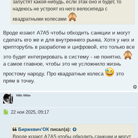
запустят какой-нибудь, если этак оно и будет, то
и
т
надеюсь не устроят из него велосипеда с
а
квадратными колесами
н
н
ы
Вроде юзают A7A5 чтобы обходить санкции и могут
й
сделать его же и для внутреннего рынка. Хотя у них и
п
крипторубль в разработке и цифровой, кто только все
о
с
это будет интегрировать в систему - не понятно,
т
а самое главное, чтобы это не усложнило жизнь
простому народу. Про квадратные колеса
это
прям в точку.
Wills Wilde
Н
22 ноя 2025, 09:17
е
п
р
Биржевич'ОК
писал(а):
о
Вроде юзают A7A5 чтобы обходить санкции и могут