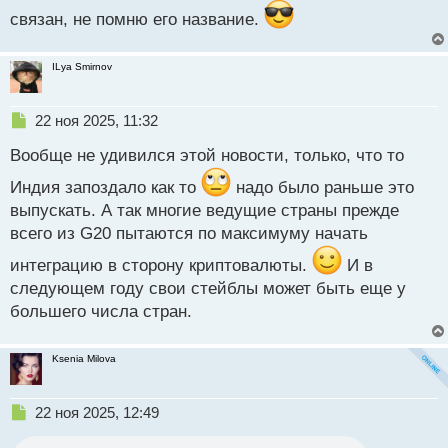
связан, не помню его название.
ILya Smirnov
Н
22 ноя 2025, 11:32
е
Вообще не удивился этой новости, только, что то
п
р
Индия запоздало как то
надо было раньше это
о
выпускать. А так многие ведущие страны прежде
ч
и
всего из G20 пытаются по максимуму начать
т
а
интеграцию в сторону криптовалюты.
И в
н
следующем году свои стейблы может быть еще у
н
большего числа стран.
ы
й
п
Ksenia Milova
о
с
т
Н
22 ноя 2025, 12:49
е
п