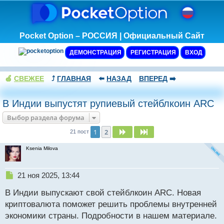
Pocket Option – РОССИЯ | Официальный Сайт
ДЕМОНСТРАЦИЯ
РЕГИСТРАЦИЯ
ВХОД
🍏
СВЕЖЕЕ
⤴️
ГЛАВНАЯ
⬅️
НАЗАД
ВПЕРЕД
➡️
В Индии выпустят рупиевый стейблкоин ARC
Выбор раздела форума
1
2
След.
След.
21 пост
Ksenia Milova
Н
21 ноя 2025, 13:44
е
В Индии выпускают свой стейблкоин ARC. Новая
п
р
криптовалюта поможет решить проблемы внутренней
о
экономики страны. Подробности в нашем материале.
ч