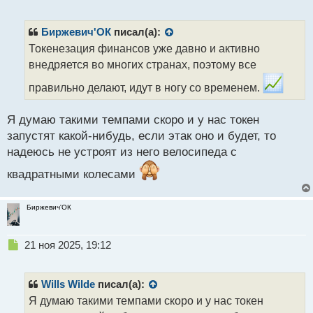
е
й
п
п
р
Биржевич'ОК
писал(а):
о
о
с
Токенезация финансов уже давно и активно
ч
т
внедряется во многих странах, поэтому все
и
т
правильно делают, идут в ногу со временем.
а
н
н
Я думаю такими темпами скоро и у нас токен
ы
запустят какой-нибудь, если этак оно и будет, то
й
надеюсь не устроят из него велосипеда с
п
о
квадратными колесами
с
т
Биржевич'ОК
Н
21 ноя 2025, 19:12
е
п
р
Wills Wilde
писал(а):
о
Я думаю такими темпами скоро и у нас токен
ч