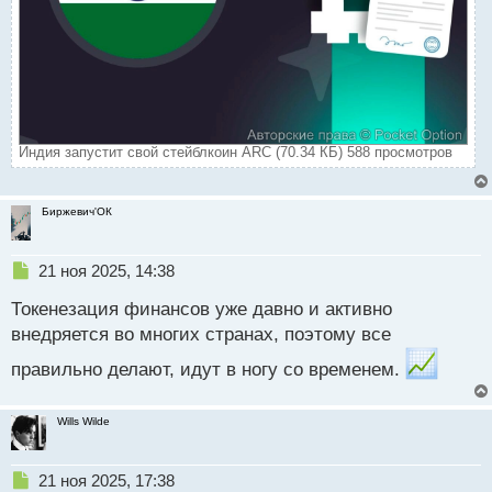
Индия запустит свой стейблкоин ARC (70.34 КБ) 588 просмотров
Биржевич'ОК
Н
21 ноя 2025, 14:38
е
Токенезация финансов уже давно и активно
п
р
внедряется во многих странах, поэтому все
о
правильно делают, идут в ногу со временем.
ч
и
т
Wills Wilde
а
н
н
Н
21 ноя 2025, 17:38
ы