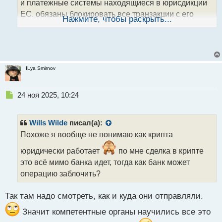
о
и платежные системы находящиеся в юрисдикции
с
ЕС, обязаны блокировать все транзакции с его
т
Нажмите, чтобы раскрыть...
использованием.
Крипту научились отслеживать, есть конечно
анонимные сети типа монеты Монеро, но и там при
желании можно найти концы,
поэтому
ILya Smirnov
анонимность это скорее красивая идея.
Н
24 ноя 2025, 10:24
е
п
р
Wills Wilde
писал(а):
о
Похоже я вообще не понимаю как крипта
ч
и
юридически работает
по мне сделка в крипте
т
это всё мимо банка идет, тогда как банк может
а
операцию заблочить?
н
н
ы
Так там надо смотреть, как и куда они отправляли.
й
п
Значит компетентные органы научились все это
о