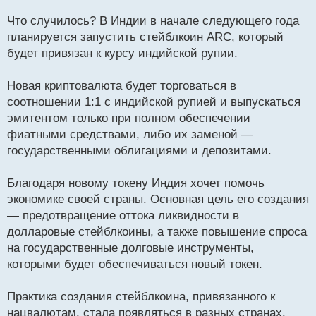
и
т
Что случилось? В Индии в начале следующего года
а
планируется запустить стейблкоин ARC, который
н
будет привязан к курсу индийской рупии.
н
ы
й
Новая криптовалюта будет торговаться в
п
соотношении 1:1 с индийской рупией и выпускаться
о
эмитентом только при полном обеспечении
с
фиатными средствами, либо их заменой —
т
государственными облигациями и депозитами.
Благодаря новому токену Индия хочет помочь
экономике своей страны. Основная цель его создания
— предотвращение оттока ликвидности в
долларовые стейблкоины, а также повышение спроса
на государственные долговые инструменты,
которыми будет обеспечиваться новый токен.
Практика создания стейблкоина, привязанного к
нацвалютам, стала появляться в разных странах.