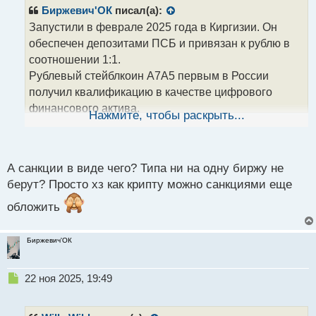
р
Биржевич'ОК
писал(а):
о
Запустили в феврале 2025 года в Киргизии. Он
ч
обеспечен депозитами ПСБ и привязан к рублю в
и
т
соотношении 1:1.
а
Рублевый стейблкоин А7А5 первым в России
н
получил квалификацию в качестве цифрового
н
финансового актива.
ы
Нажмите, чтобы раскрыть...
й
Но на данный момент уже под санкциями, походу
п
будут делать новый.
о
с
А санкции в виде чего? Типа ни на одну биржу не
т
берут? Просто хз как крипту можно санкциями еще
обложить
Биржевич'ОК
Н
22 ноя 2025, 19:49
е
п
р