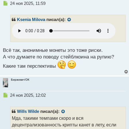
Н
24 ноя 2025, 11:59
е
п
р
Ksenia Milova
писал(а):
о
ч
и
т
а
н
Всё так, анонимные монеты это тоже риски.
н
А что думаете по поводу стейблкоина на рупию?
ы
й
Какие там перспективы
п
о
Биржевич'ОК
с
т
Н
24 ноя 2025, 12:02
е
п
р
Wills Wilde
писал(а):
о
Мда, такими темпами скоро и вся
ч
децентрализованность крипты канет в лету, если
и