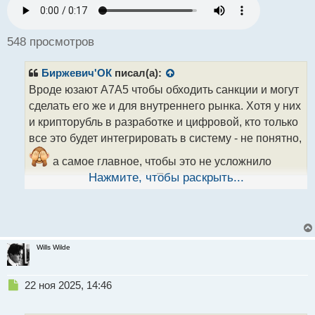
р
о
ч
548 просмотров
и
т
Биржевич'ОК
писал(а):
а
н
Вроде юзают A7A5 чтобы обходить санкции и могут
н
сделать его же и для внутреннего рынка. Хотя у них
ы
и крипторубль в разработке и цифровой, кто только
й
все это будет интегрировать в систему - не понятно,
п
о
а самое главное, чтобы это не усложнило
с
т
жизнь простому народу. Про квадратные колеса
Нажмите, чтобы раскрыть...
это прям в точку.
Wills Wilde
Н
22 ноя 2025, 14:46
е
п