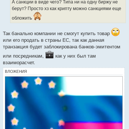
А санкции в виде чего? Типа ни на одну биржу не
ч
берут? Просто хз как крипту можно санкциями еще
и
т
обложить
а
н
н
Так банально компании не смогут купить товар
ы
или его продать в страны ЕС, так как данная
й
п
транзакция будет заблокирована банков-эмитентом
о
или посредникам,
как у них был там
с
т
взаиморасчет.
ВЛОЖЕНИЯ