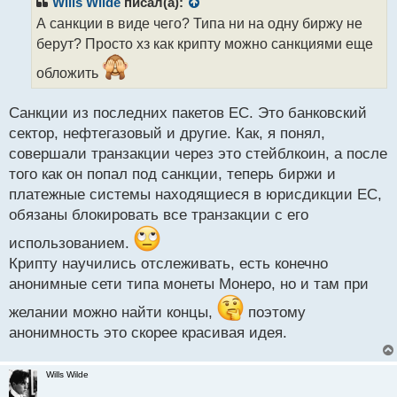
Wills Wilde
писал(а):
о
А санкции в виде чего? Типа ни на одну биржу не
ч
берут? Просто хз как крипту можно санкциями еще
и
т
обложить
а
н
н
Санкции из последних пакетов ЕС. Это банковский
ы
сектор, нефтегазовый и другие. Как, я понял,
й
совершали транзакции через это стейблкоин, а после
п
того как он попал под санкции, теперь биржи и
о
с
платежные системы находящиеся в юрисдикции ЕС,
т
обязаны блокировать все транзакции с его
использованием.
Крипту научились отслеживать, есть конечно
анонимные сети типа монеты Монеро, но и там при
желании можно найти концы,
поэтому
анонимность это скорее красивая идея.
Wills Wilde