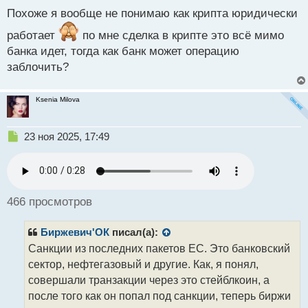
с
Похоже я вообще не понимаю как крипта юридически
т
работает
по мне сделка в крипте это всё мимо
банка идет, тогда как банк может операцию
заблочить?
Ksenia Milova
Н
23 ноя 2025, 17:49
е
п
р
о
ч
466 просмотров
и
т
Биржевич'ОК
писал(а):
а
н
Санкции из последних пакетов ЕС. Это банковский
н
сектор, нефтегазовый и другие. Как, я понял,
ы
совершали транзакции через это стейблкоин, а
й
после того как он попал под санкции, теперь биржи
п