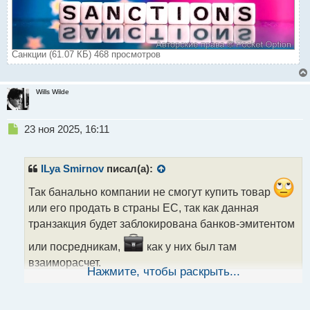
Санкции (61.07 КБ) 468 просмотров
Wills Wilde
Н
23 ноя 2025, 16:11
е
п
р
ILya Smirnov
писал(а):
о
ч
Так банально компании не смогут купить товар
и
или его продать в страны ЕС, так как данная
т
транзакция будет заблокирована банков-эмитентом
а
н
или посредникам,
как у них был там
н
взаиморасчет.
ы
Нажмите, чтобы раскрыть...
й
п
о