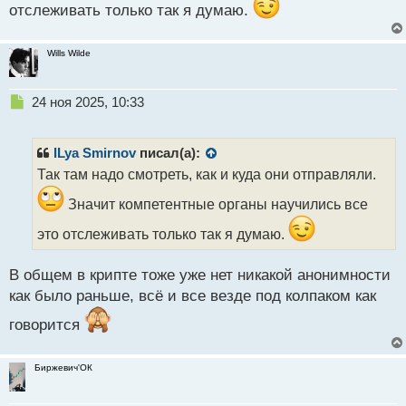
отслеживать только так я думаю.
с
т
Wills Wilde
Н
24 ноя 2025, 10:33
е
п
р
ILya Smirnov
писал(а):
о
Так там надо смотреть, как и куда они отправляли.
ч
и
Значит компетентные органы научились все
т
а
это отслеживать только так я думаю.
н
н
В общем в крипте тоже уже нет никакой анонимности
ы
как было раньше, всё и все везде под колпаком как
й
п
говорится
о
с
т
Биржевич'ОК