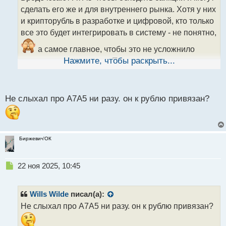
ч
сделать его же и для внутреннего рынка. Хотя у них
и
т
и крипторубль в разработке и цифровой, кто только
а
все это будет интегрировать в систему - не понятно,
н
н
а самое главное, чтобы это не усложнило
ы
жизнь простому народу. Про квадратные колеса
Нажмите, чтобы раскрыть...
й
п
это прям в точку.
о
с
Не слыхал про A7A5 ни разу. он к рублю привязан?
т
Биржевич'ОК
Н
22 ноя 2025, 10:45
е
п
р
Wills Wilde
писал(а):
о
Не слыхал про A7A5 ни разу. он к рублю привязан?
ч
и