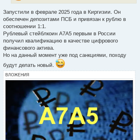
т
а
Запустили в феврале 2025 года в Киргизии. Он
н
н
обеспечен депозитами ПСБ и привязан к рублю в
ы
соотношении 1:1.
й
Рублевый стейблкоин А7А5 первым в России
п
получил квалификацию в качестве цифрового
о
с
финансового актива.
т
Но на данный момент уже под санкциями, походу
будут делать новый.
ВЛОЖЕНИЯ