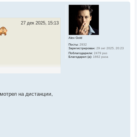
е
р
н
у
т
ь
27 дек 2025, 15:13
с
я
к
Alex Gold
н
а
Посты:
2932
ч
Зарегистрирован:
29 окт 2025, 20:23
а
Поблагодарили:
2479 раз
л
Благодарил (а):
1662 раза
у
мотрел на дистанции,