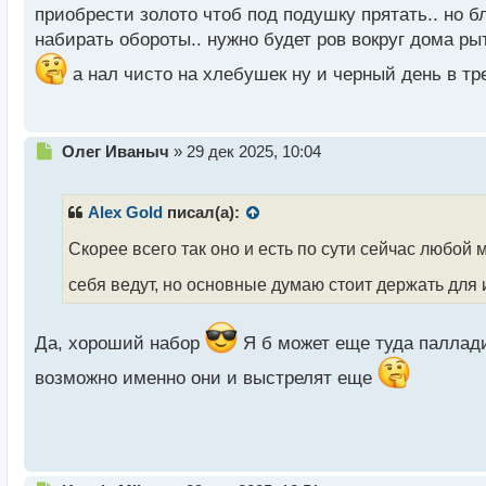
н
приобрести золото чтоб под подушку прятать.. но 
ы
набирать обороты.. нужно будет ров вокруг дома р
й
п
а нал чисто на хлебушек ну и черный день в т
о
с
т
Н
Олег Иваныч
»
29 дек 2025, 10:04
е
п
р
Alex Gold
писал(а):
о
ч
Скорее всего так оно и есть по сути сейчас любой 
и
себя ведут, но основные думаю стоит держать для
т
а
н
Да, хороший набор
Я б может еще туда паллади
н
ы
возможно именно они и выстрелят еще
й
п
о
с
т