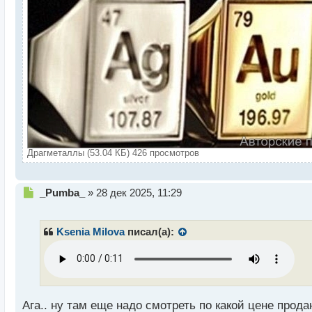
Драгметаллы (53.04 КБ) 426 просмотров
Н
_Pumba_
»
28 дек 2025, 11:29
е
п
р
Ksenia Milova
писал(а):
о
ч
и
т
а
н
Ага.. ну там еще надо смотреть по какой цене прод