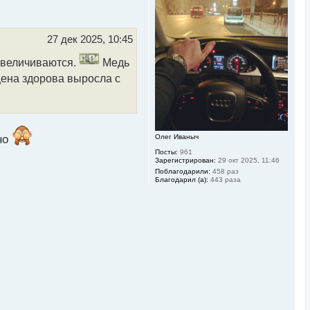
н
у
т
ь
27 дек 2025, 10:45
с
я
 увеличиваются.
Медь
к
н
цена здорова выросла с
а
ч
а
л
у
но
Олег Иваныч
Посты:
961
Зарегистрирован:
29 окт 2025, 11:46
Поблагодарили:
458 раз
Благодарил (а):
443 раза