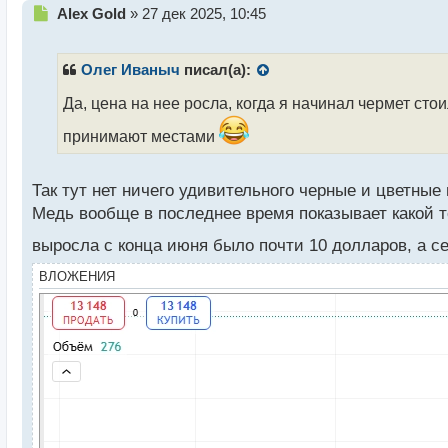
Н
Alex Gold
»
27 дек 2025, 10:45
е
п
р
Олег Иваныч
писал(а):
о
ч
Да, цена на нее росла, когда я начинал чермет стои
и
принимают местами
т
а
н
Так тут нет ничего удивительного черные и цветные
н
ы
Медь вообще в последнее время показывает какой т
й
выросла с конца июня было почти 10 долларов, а с
п
о
ВЛОЖЕНИЯ
с
т