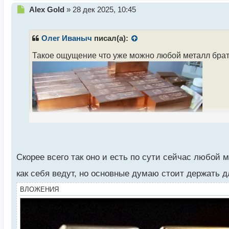
Н
Alex Gold
»
28 дек 2025, 10:45
е
п
р
Олег Иваныч
писал(а):
о
ч
Такое ощущение что уже можно любой металл брать
и
т
а
н
н
ы
й
п
о
с
т
Скорее всего так оно и есть по сути сейчас любой 
как себя ведут, но основные думаю стоит держать 
ВЛОЖЕНИЯ