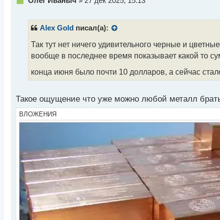
Олег Иваныч
»
27 дек 2025, 15:13
е
п
р
Alex Gold
писал(а):
о
ч
Так тут нет ничего удивительного черные и цветны
и
вообще в последнее время показывает какой то су
т
а
конца июня было почти 10 долларов, а сейчас ста
н
н
ы
Такое ощущение что уже можно любой металл брать 
й
ВЛОЖЕНИЯ
п
о
с
т