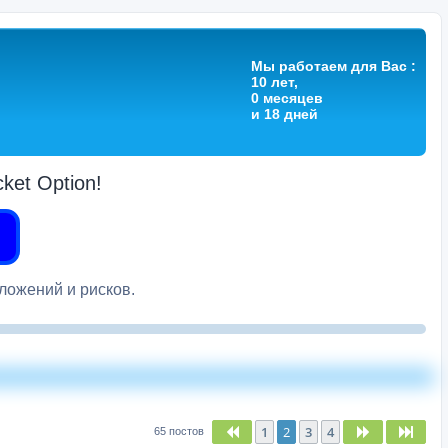
Мы работаем для Вас :
10 лет,
0 месяцев
и 18 дней
et Option!
вложений и рисков.
1
2
3
4
Пред.
След.
След
65 постов