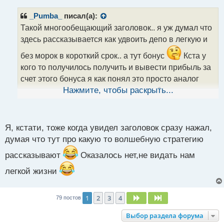
п
р
_Pumba_
писал(а):
о
Такой многообещающий заголовок.. я уж думал что
ч
здесь рассказывается как удвоить депо в легкую и
и
т
без морок в короткий срок.. а тут бонус
Кста у
а
кого то получилось получить и вывести прибыль за
н
н
счет этого бонуса я как понял это просто аналог
ы
типа плеча позволяющего просто работать с
Нажмите, чтобы раскрыть...
й
большим риском но в любом случае теряет свои
п
о
кровные
с
Я, кстати, тоже когда увидел заголовок сразу нажал,
т
думая что тут про какую то волшебную стратегию
рассказывают
Оказалось нет,не видать нам
легкой жизни
1
2
3
4
След.
След.
79 постов
Выбор раздела форума