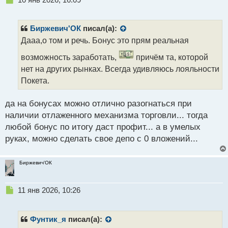
е
п
р
Биржевич'ОК
писал(а):
о
Дааа,о том и речь. Бонус это прям реальная
ч
и
возможность заработать,
причём та, которой
т
нет на других рынках. Всегда удивляюсь лояльности
а
Покета.
н
н
ы
да на бонусах можно отлично разогнаться при
й
наличии отлаженного механизма торговли... тогда
п
любой бонус по итогу даст профит... а в умелых
о
с
руках, можно сделать свое депо с 0 вложений...
т
Биржевич'ОК
Н
11 янв 2026, 10:26
е
п
р
Фунтик_я
писал(а):
о