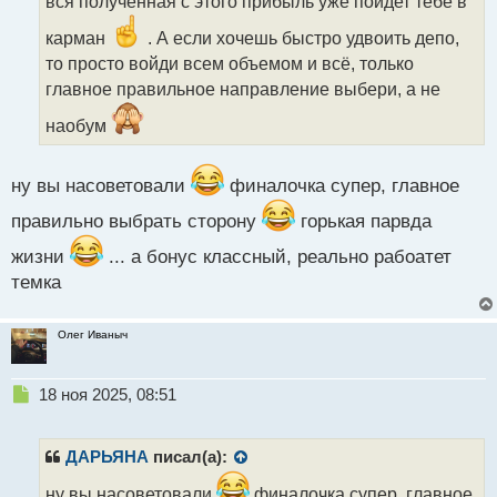
вся полученная с этого прибыль уже пойдет тебе в
и
т
карман
. А если хочешь быстро удвоить депо,
а
то просто войди всем объемом и всё, только
н
н
главное правильное направление выбери, а не
ы
наобум
й
п
о
ну вы насоветовали
финалочка супер, главное
с
т
правильно выбрать сторону
горькая парвда
жизни
... а бонус классный, реально рабоатет
темка
Олег Иваныч
Н
18 ноя 2025, 08:51
е
п
р
ДАРЬЯНА
писал(а):
о
ч
ну вы насоветовали
финалочка супер, главное