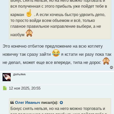
Бонус снять нельзя, но на него можно торговать и
ч
вся полученная с этого прибыль уже пойдет тебе в
и
т
карман
. А если хочешь быстро удвоить депо,
а
то просто войди всем объемом и всё, только
н
н
главное правильное направление выбери, а не
ы
наобум
й
п
о
Это конечно отбитое предложение на всю котлету
с
т
новичку так сразу зайти
я кстати ни разу пока так
не делал, может еще все впереди, типа не дорос
ДАРЬЯНА
Н
12 ноя 2025, 20:55
е
п
р
Олег Иваныч
писал(а):
о
Бонус снять нельзя, но на него можно торговать и
ч