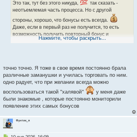
ч
Это так, тут без этого никуда,
так сказать -
и
неотъемлемая часть процесса. Но с другой
т
а
стороны, хорошо, что бонусы есть всегда.
н
Даже, если в первый раз не получится, то есть
н
возможность получить повторный бонус и
ы
Нажмите, чтобы раскрыть...
повторить попытку. Через определенное
й
п
количество итераций, обязательно получится
о
с
т
точно точно. Я тоже в свое время постоянно брала
различные заманушки и училась торговать по ним.
одно радует, что при желании всегда можно
воспользоваться такой "халявой"
у меня даже
были знакомые , которые постоянно мониторили
появление этих самых бонусов
Фунтик_я
Н
10 янв 2026, 16:09