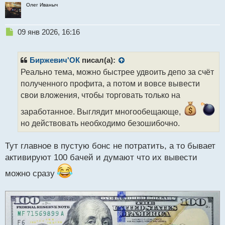
Олег Иваныч
Н
09 янв 2026, 16:16
е
п
р
Биржевич'ОК
писал(а):
о
Реально тема, можно быстрее удвоить депо за счёт
ч
полученного профита, а потом и вовсе вывести
и
т
свои вложения, чтобы торговать только на
а
заработанное. Выглядит многообещающе,
н
н
но действовать необходимо безошибочно.
ы
й
Тут главное в пустую бонс не потратить, а то бывает
п
активируют 100 бачей и думают что их вывести
о
с
можно сразу
т