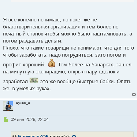
п
о
с
Я все конечно понимаю, но покет же не
т
благотворительная организация и тем более не
печатный станок чтобы можно было наштамповать, а
потом раздавать деньги.
Плохо, что такие товарищи не понимают, что для того
чтобы заработать, надо потрудиться, зато потом и
профит хороший.
Тем более на банарках, зашёл
на минутную экспирацию, открыл пару сделок и
заработал
это же вообще быстрые бабки. Опять
же, в умелых руках.
Фунтик_я
Н
09 янв 2026, 22:04
е
п
р
Биржевич'ОК
писал(а):