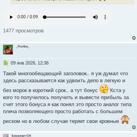
н
н
ы
й
п
1477 просмотров
о
с
т
_Pumba_
Н
09 янв 2026, 12:36
е
Такой многообещающий заголовок.. я уж думал что
п
р
здесь рассказывается как удвоить депо в легкую и
о
без морок в короткий срок.. а тут бонус
ч
Кста у
и
кого то получилось получить и вывести прибыль за
т
счет этого бонуса я как понял это просто аналог типа
а
плеча позволяющего просто работать с большим
н
н
риском но в любом случае теряет свои кровные
ы
й
п
Биржевич'ОК