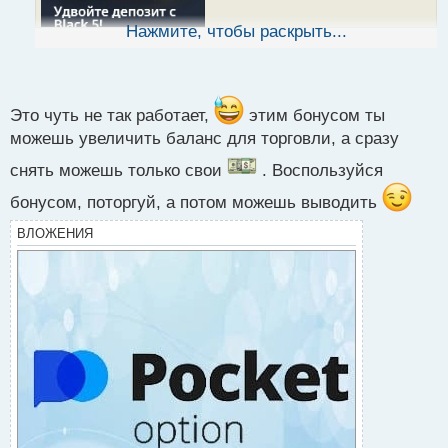
н
ы
Нажмите, чтобы раскрыть...
й
п
о
с
т
Это чуть не так работает,
этим бонусом ты
можешь увеличить баланс для торговли, а сразу
снять можешь только свои
. Воспользуйся
бонусом, поторгуй, а потом можешь выводить
По этой акции реально дают 100% на любой
депозит и его можно снять?
ВЛОЖЕНИЯ