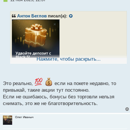
е
п
р
Антон Беглов
писал(а):
о
ч
и
т
а
н
н
ы
Нажмите, чтобы раскрыть...
й
п
о
с
т
Это реально,
если на покете недавно, то
привыкай, такие акции тут постоянно.
Если не ошибаюсь, бонусы без торговли нельзя
снимать, это же не благотворительность.
По этой акции реально дают 100% на любой
депозит и его можно снять?
Олег Иваныч