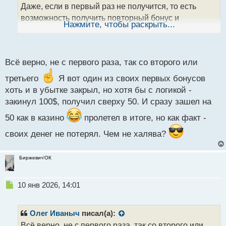
н
Даже, если в первый раз не получится, то есть
н
возможность получить повторный бонус и
ы
Нажмите, чтобы раскрыть...
повторить попытку. Через определенное
й
п
количество итераций, обязательно получится
о
с
Всё верно, не с первого раза, так со второго или
т
третьего
Я вот один из своих первых бонусов
хоть и в убытке закрыл, но хотя бы с логикой -
закинул 100$, получил сверху 50. И сразу зашел на
50 как в казино
пролетел в итоге, но как факт -
своих денег не потерял. Чем не халява?
Биржевич'ОК
Н
10 янв 2026, 14:01
е
п
р
Олег Иваныч
писал(а):
о
Всё верно, не с первого раза, так со второго или