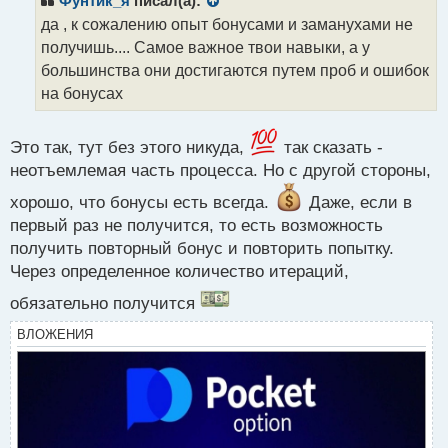
Фунтик_я
писал(а):
о
да , к сожалению опыт бонусами и заманухами не
ч
получишь.... Самое важное твои навыки, а у
и
т
большинства они достигаются путем проб и ошибок
а
на бонусах
н
н
ы
Это так, тут без этого никуда,
так сказать -
й
неотъемлемая часть процесса. Но с другой стороны,
п
о
хорошо, что бонусы есть всегда.
Даже, если в
с
первый раз не получится, то есть возможность
т
получить повторный бонус и повторить попытку.
Через определенное количество итераций,
обязательно получится
ВЛОЖЕНИЯ