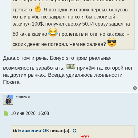
ч
и
третьего
Я вот один из своих первых бонусов
т
хоть и в убытке закрыл, но хотя бы с логикой -
а
закинул 100$, получил сверху 50. И сразу зашел на
н
н
50 как в казино
пролетел в итоге, но как факт -
ы
й
своих денег не потерял. Чем не халява?
п
о
с
Дааа,о том и речь. Бонус это прям реальная
т
возможность заработать,
причём та, которой нет
на других рынках. Всегда удивляюсь лояльности
Покета.
Фунтик_я
Н
10 янв 2026, 16:08
е
п
р
Биржевич'ОК
писал(а):
о