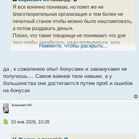
о
Я все конечно понимаю, но покет же не
ч
благотворительная организация и тем более не
и
т
печатный станок чтобы можно было наштамповать,
а
а потом раздавать деньги.
н
Плохо, что такие товарищи не понимают, что для
н
того чтобы заработать, надо потрудиться, зато
ы
Нажмите, чтобы раскрыть...
й
потом и профит хороший.
Тем более на
п
банарках, зашёл на минутную экспирацию, открыл
о
с
да , к сожалению опыт бонусами и заманухами не
пару сделок и заработал
это же вообще
т
получишь.... Самое важное твои навыки, а у
быстрые бабки. Опять же, в умелых руках.
большинства они достигаются путем проб и ошибок
на бонусах
Биржевич'ОК
Н
10 янв 2026, 10:28
е
п
р