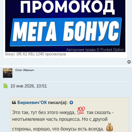
бонус (95.61 КБ) 1240 просмотров
Олег Иваныч
Н
10 янв 2026, 10:51
е
п
р
Биржевич'ОК
писал(а):
о
ч
Это так, тут без этого никуда,
так сказать -
и
неотъемлемая часть процесса. Но с другой
т
а
стороны, хорошо, что бонусы есть всегда.