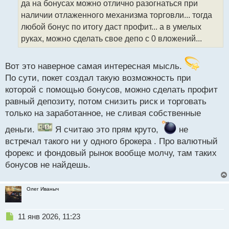
да на бонусах можно отлично разогнаться при
ч
наличии отлаженного механизма торговли... тогда
и
т
любой бонус по итогу даст профит... а в умелых
а
руках, можно сделать свое депо с 0 вложений...
н
н
ы
Вот это наверное самая интересная мысль.
й
По сути, покет создал такую возможность при
п
которой с помощью бонусов, можно сделать профит
о
с
равный депозиту, потом снизить риск и торговать
т
только на заработанное, не сливая собственные
деньги.
Я считаю это прям круто,
не
встречал такого ни у одного брокера . Про валютный
форекс и фондовый рынок вообще молчу, там таких
бонусов не найдешь.
Олег Иваныч
Н
11 янв 2026, 11:23
е