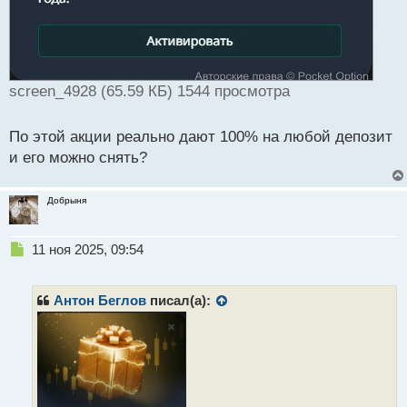
screen_4928 (65.59 КБ) 1544 просмотра
По этой акции реально дают 100% на любой депозит
и его можно снять?
Добрыня
Н
11 ноя 2025, 09:54
е
п
р
Антон Беглов
писал(а):
о
ч
и
т
а
н