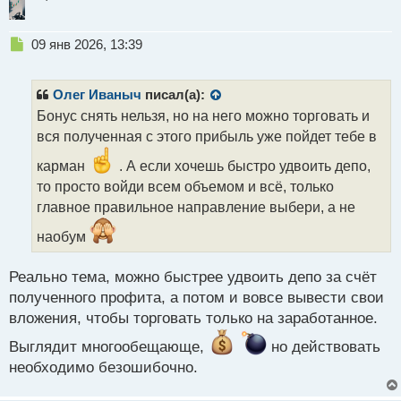
о
с
т
Н
09 янв 2026, 13:39
е
п
р
Олег Иваныч
писал(а):
о
Бонус снять нельзя, но на него можно торговать и
ч
вся полученная с этого прибыль уже пойдет тебе в
и
т
карман
. А если хочешь быстро удвоить депо,
а
то просто войди всем объемом и всё, только
н
н
главное правильное направление выбери, а не
ы
наобум
й
п
о
Реально тема, можно быстрее удвоить депо за счёт
с
полученного профита, а потом и вовсе вывести свои
т
вложения, чтобы торговать только на заработанное.
Выглядит многообещающе,
но действовать
необходимо безошибочно.