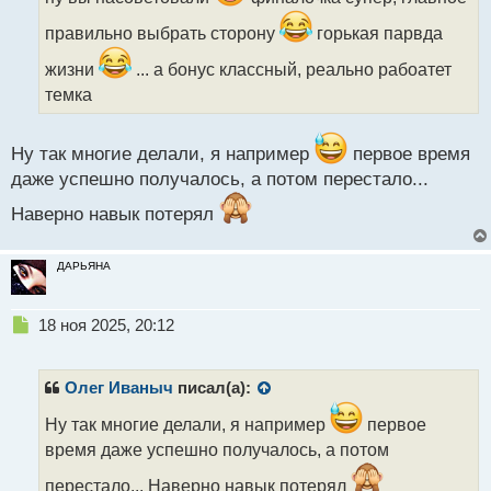
и
правильно выбрать сторону
горькая парвда
т
а
жизни
... а бонус классный, реально рабоатет
н
темка
н
ы
й
Ну так многие делали, я например
первое время
п
о
даже успешно получалось, а потом перестало...
с
т
Наверно навык потерял
ДАРЬЯНА
Н
18 ноя 2025, 20:12
е
п
р
Олег Иваныч
писал(а):
о
ч
Ну так многие делали, я например
первое
и
время даже успешно получалось, а потом
т
а
перестало... Наверно навык потерял