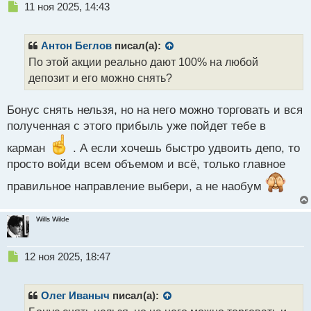
Н
11 ноя 2025, 14:43
е
п
р
Антон Беглов
писал(а):
о
По этой акции реально дают 100% на любой
ч
депозит и его можно снять?
и
т
а
Бонус снять нельзя, но на него можно торговать и вся
н
полученная с этого прибыль уже пойдет тебе в
н
ы
карман
. А если хочешь быстро удвоить депо, то
й
просто войди всем объемом и всё, только главное
п
о
правильное направление выбери, а не наобум
с
т
Wills Wilde
Н
12 ноя 2025, 18:47
е
п
р
Олег Иваныч
писал(а):
о