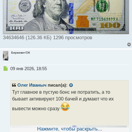
34634646 (126.36 КБ) 1296 просмотров
Биржевич'ОК
Н
09 янв 2026, 18:55
е
п
р
Олег Иваныч
писал(а):
о
Тут главное в пустую бонс не потратить, а то
ч
бывает активируют 100 бачей и думают что их
и
т
вывести можно сразу
а
н
н
ы
Нажмите, чтобы раскрыть...
й