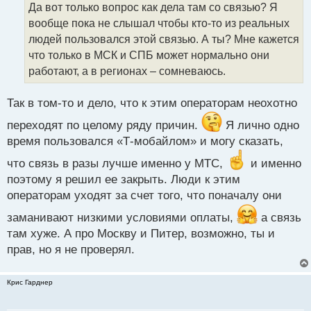
о
Да вот только вопрос как дела там со связью? Я
ч
вообще пока не слышал чтобы кто-то из реальных
и
т
людей пользовался этой связью. А ты? Мне кажется
а
что только в МСК и СПБ может нормально они
н
работают, а в регионах – сомневаюсь.
н
ы
й
Так в том-то и дело, что к этим операторам неохотно
п
переходят по целому ряду причин.
Я лично одно
о
с
время пользовался «Т-мобайлом» и могу сказать,
т
что связь в разы лучше именно у МТС,
и именно
поэтому я решил ее закрыть. Люди к этим
операторам уходят за счет того, что поначалу они
заманивают низкими условиями оплаты,
а связь
там хуже. А про Москву и Питер, возможно, ты и
прав, но я не проверял.
Крис Гарднер