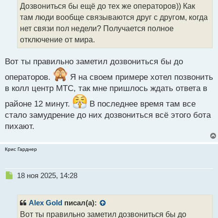
Дозвониться бы ещё до тех же операторов)) Как
и
т
там люди вообще связываются друг с другом, когда
а
нет связи пол недели? Получается полное
н
отключение от мира.
н
ы
й
Вот ты правильно заметил дозвониться бы до
п
операторов.
Я на своем примере хотел позвонить
о
с
в колл центр МТС, так мне пришлось ждать ответа в
т
районе 12 минут.
В последнее время там все
стало замудрение до них дозвониться всё этого бота
пихают.
Крис Гарднер
Н
18 ноя 2025, 14:28
е
п
р
Alex Gold
писал(а):
о
Вот ты правильно заметил дозвониться бы до