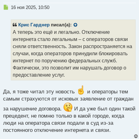
Н
16 ноя 2025, 10:50
е
п
р
Крис Гарднер
писал(а):
о
А теперь это ещё и легально. Отключение
ч
интернета стало легальным – с операторов связи
и
т
сняли ответственность. Закон распространяется на
а
случаи, когда операторов принудили блокировать
н
интернет по поручению федеральных служб.
н
Фактически, это позволит им нарушать договор о
ы
й
предоставление услуг.
п
о
с
Да, я тоже читал эту новость
и операторы тем
т
самым страхуются от исковых заявление от граждан
за нарушение договора.
И да уже был один такой
прецедент, не помню только в какой городе, когда
люди на оператора связи подали в суд из-за
постоянного отключение интернета и связи.