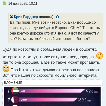
Н
14 ноя 2025, 10:11
е
п
р
Крис Гарднер
писал(а):
о
Да, ты прав. Мне вот интересно, а как вообще со
ч
связью дела где-нибудь в Европе, США? То что там
и
т
она кратно дороже стоит я знаю, а вот по качеству
а
как? Кака там мобильный интернет работает?
н
н
Судя по новостям и сообщения людей в соцсетях,
ы
й
которые там живут, также ситуация неоднородна,
п
где то она хорошая, а где то также может пропадать.
о
с
Про Штаты тоже думаю от региона все зависит.
т
Вот, что нашел по скорости мобильного интернета.
ВЛОЖЕНИЯ