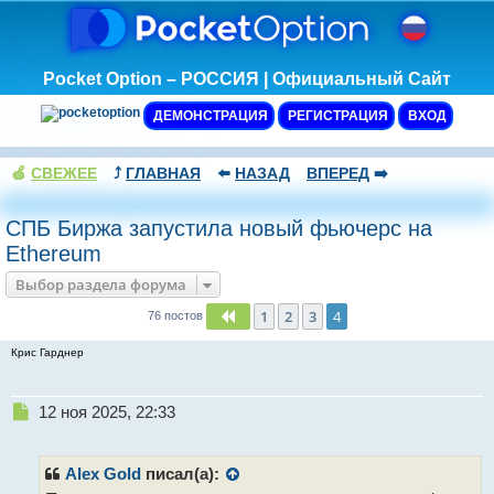
Pocket Option – РОССИЯ | Официальный Сайт
ДЕМОНСТРАЦИЯ
РЕГИСТРАЦИЯ
ВХОД
🍏
СВЕЖЕЕ
⤴️
ГЛАВНАЯ
⬅️
НАЗАД
ВПЕРЕД
➡️
СПБ Биржа запустила новый фьючерс на
Ethereum
Выбор раздела форума
1
2
3
4
Пред.
76 постов
Крис Гарднер
Н
12 ноя 2025, 22:33
е
п
р
Alex Gold
писал(а):
о