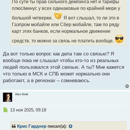
По сути ты прав сильного демпинга нет и тарифы
ч
плюс/минус у всех одинаковые по крайней мере у
и
т
большой четверки.
Я вот слышал, то ли это в
а
Газпром мобайле или Сбер мобайле, там по ряду
н
н
карт этих банков, если нормальное движение
ы
средств, то можно за связь не платить вообще.
й
п
о
Да вот только вопрос как дела там со связью? Я
с
вообще пока не слышал чтобы кто-то из реальных
т
людей пользовался этой связью. А ты? Мне кажется
что только в МСК и СПБ может нормально они
работают, а в регионах – сомневаюсь.
Alex Gold
Н
13 ноя 2025, 09:18
е
п
р
Крис Гарднер
писал(а):