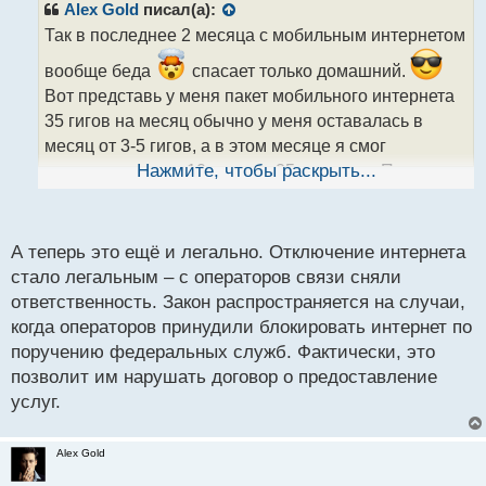
р
Alex Gold
писал(а):
о
Так в последнее 2 месяца с мобильным интернетом
ч
и
вообще беда
спасает только домашний.
т
Вот представь у меня пакет мобильного интернета
а
35 гигов на месяц обычно у меня оставалась в
н
н
месяц от 3-5 гигов, а в этом месяце я смог
ы
потратить только 10 гигов, а 25 остались. Просто
Нажмите, чтобы раскрыть...
й
жесть, как вечер, так интернет на телефоне все в
п
аут уходит.
о
с
А теперь это ещё и легально. Отключение интернета
т
стало легальным – с операторов связи сняли
ответственность. Закон распространяется на случаи,
когда операторов принудили блокировать интернет по
поручению федеральных служб. Фактически, это
позволит им нарушать договор о предоставление
услуг.
Alex Gold