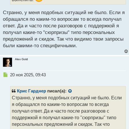
н
ы
Странно, у меня подобных ситуаций не было. Если я
й
п
обращался по каким-то вопросам то всегда получал
о
ответ. Да и часто после разговоров с поддержкой я
с
получал какие-то "сюрпризы" типо персональных
т
предложений и скидок. Так что видимо твои запросы
были какими-то специфичными.
Alex Gold
Н
20 ноя 2025, 09:43
е
п
р
Крис Гарднер
писал(а):
о
Странно, у меня подобных ситуаций не было. Если
ч
я обращался по каким-то вопросам то всегда
и
т
получал ответ. Да и часто после разговоров с
а
поддержкой я получал какие-то "сюрпризы" типо
н
персональных предложений и скидок. Так что
н