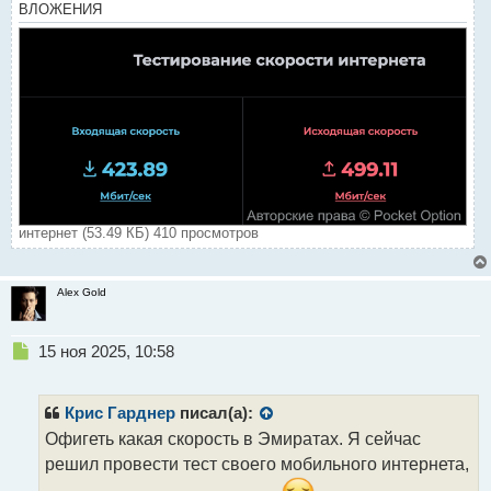
ВЛОЖЕНИЯ
интернет (53.49 КБ) 410 просмотров
Alex Gold
Н
15 ноя 2025, 10:58
е
п
р
Крис Гарднер
писал(а):
о
Офигеть какая скорость в Эмиратах. Я сейчас
ч
решил провести тест своего мобильного интернета,
и
т