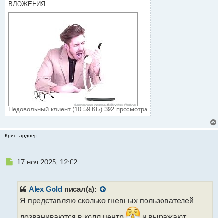
ВЛОЖЕНИЯ
Недовольный клиент (10.59 КБ) 392 просмотра
Крис Гарднер
Н
17 ноя 2025, 12:02
е
п
р
Alex Gold
писал(а):
о
Я представляю сколько гневных пользователей
ч
и
дозваниваются в колл центр
и выражают