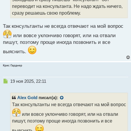
и
т
переводит на консультанта. Не надо ждать ничего,
а
сразу решаешь свою проблему.
н
н
Так консультанты не всегда отвечают на мой вопрос
ы
й
или вовсе уклончиво говорят, или на отвали
п
пишут, поэтому проще иногда позвонить и все
о
с
выяснить.
т
Крис Гарднер
Н
19 ноя 2025, 22:11
е
п
р
Alex Gold
писал(а):
о
Так консультанты не всегда отвечают на мой вопрос
ч
и
или вовсе уклончиво говорят, или на отвали
т
пишут, поэтому проще иногда позвонить и все
а
н
выяснить.