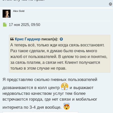
Alex Gold
Н
17 ноя 2025, 09:50
е
п
р
Крис Гарднер
писал(а):
о
А теперь всё, только жди когда связь восстановят.
ч
Раз такое сделали, я думаю было очень много
и
т
жалоб от пользователей. В целом то оно и понятно,
а
за связь платим, а связи нет. Клиент получается
н
только в этом случае не прав.
н
ы
й
Я представляю сколько гневных пользователей
п
дозваниваются в колл центр
и выражают
о
с
недовольство качеством услуг тем более
т
встречаются города, где нет связи и мобильног
интернета по 3-4 дня вообще.