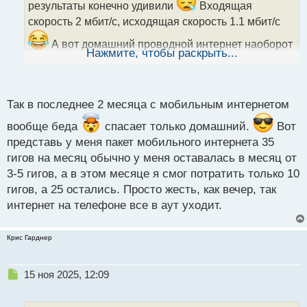
результаты конечно удивили
Входящая
а
скорость 2 мбит/с, исходящая скорость 1.1 мбит/с
н
н
А вот домашний проводной интернет наоборот
ы
Нажмите, чтобы раскрыть...
радует, там у меня 423 и 499 соответственно.
й
п
о
с
Так в последнее 2 месяца с мобильным интернетом
т
вообще беда
спасает только домашний.
Вот
представь у меня пакет мобильного интернета 35
гигов на месяц обычно у меня оставалась в месяц от
3-5 гигов, а в этом месяце я смог потратить только 10
гигов, а 25 остались. Просто жесть, как вечер, так
интернет на телефоне все в аут уходит.
Крис Гарднер
Н
15 ноя 2025, 12:09
е
п