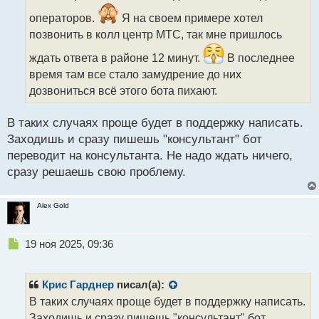
ч
и
операторов.
Я на своем примере хотел
т
позвонить в колл центр МТС, так мне пришлось
а
н
ждать ответа в районе 12 минут.
В последнее
н
время там все стало замудрение до них
ы
дозвониться всё этого бота пихают.
й
п
о
В таких случаях проще будет в поддержку написать.
с
Заходишь и сразу пишешь "консультант" бот
т
переводит на консультанта. Не надо ждать ничего,
сразу решаешь свою проблему.
Alex Gold
Н
19 ноя 2025, 09:36
е
п
р
Крис Гарднер
писал(а):
о
В таких случаях проще будет в поддержку написать.
ч
Заходишь и сразу пишешь "консультант" бот