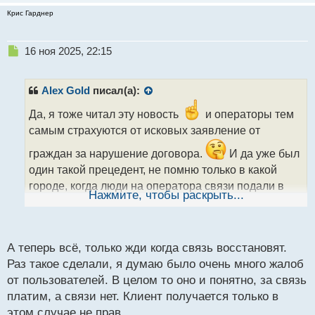
Крис Гарднер
Н
16 ноя 2025, 22:15
е
п
р
Alex Gold
писал(а):
о
ч
Да, я тоже читал эту новость
и операторы тем
и
самым страхуются от исковых заявление от
т
а
граждан за нарушение договора.
И да уже был
н
один такой прецедент, не помню только в какой
н
городе, когда люди на оператора связи подали в
ы
Нажмите, чтобы раскрыть...
суд из-за постоянного отключение интернета и
й
п
связи.
о
с
А теперь всё, только жди когда связь восстановят.
т
Раз такое сделали, я думаю было очень много жалоб
от пользователей. В целом то оно и понятно, за связь
платим, а связи нет. Клиент получается только в
этом случае не прав.