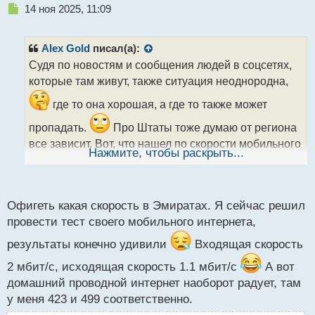
Н
14 ноя 2025, 11:09
е
п
р
Alex Gold
писал(а):
о
Судя по новостям и сообщения людей в соцсетях,
ч
которые там живут, также ситуация неоднородна,
и
т
где то она хорошая, а где то также может
а
н
пропадать.
Про Штаты тоже думаю от региона
н
все зависит. Вот, что нашел по скорости мобильного
ы
Нажмите, чтобы раскрыть...
интернета.
й
п
о
с
Офигеть какая скорость в Эмиратах. Я сейчас решил
т
провести тест своего мобильного интернета,
результаты конечно удивили
Входящая скорость
2 мбит/с, исходящая скорость 1.1 мбит/с
А вот
домашний проводной интернет наоборот радует, там
у меня 423 и 499 соответственно.