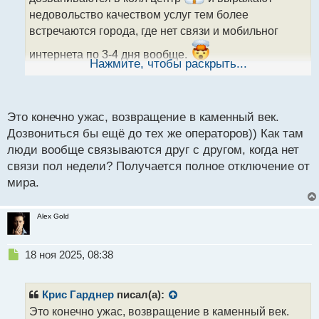
т
недовольство качеством услуг тем более
а
встречаются города, где нет связи и мобильног
н
н
интернета по 3-4 дня вообще.
ы
Нажмите, чтобы раскрыть...
й
п
о
с
Это конечно ужас, возвращение в каменный век.
т
Дозвониться бы ещё до тех же операторов)) Как там
люди вообще связываются друг с другом, когда нет
связи пол недели? Получается полное отключение от
мира.
Alex Gold
Н
18 ноя 2025, 08:38
е
п
р
Крис Гарднер
писал(а):
о
Это конечно ужас, возвращение в каменный век.
ч