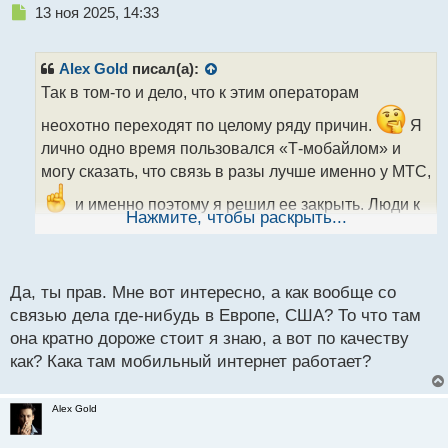
Н
13 ноя 2025, 14:33
е
п
р
Alex Gold
писал(а):
о
Так в том-то и дело, что к этим операторам
ч
и
неохотно переходят по целому ряду причин.
Я
т
лично одно время пользовался «Т-мобайлом» и
а
могу сказать, что связь в разы лучше именно у МТС,
н
н
и именно поэтому я решил ее закрыть. Люди к
ы
Нажмите, чтобы раскрыть...
этим операторам уходят за счет того, что поначалу
й
п
они заманивают низкими условиями оплаты,
а
о
с
связь там хуже. А про Москву и Питер, возможно,
Да, ты прав. Мне вот интересно, а как вообще со
т
ты и прав, но я не проверял.
связью дела где-нибудь в Европе, США? То что там
она кратно дороже стоит я знаю, а вот по качеству
как? Кака там мобильный интернет работает?
Alex Gold