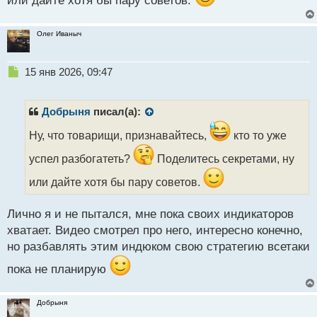
или дайте хотя бы пару советов.
т
а
Олег Иваныч
н
н
ы
Н
15 янв 2026, 09:47
й
е
п
п
о
р
Добрыня
писал(а):
с
о
т
ч
Ну, что товарищи, признавайтесь,
кто то уже
и
успел разбогатеть?
Поделитесь секретами, ну
т
а
или дайте хотя бы пару советов.
н
н
ы
Лично я и не пытался, мне пока своих индикаторов
й
хватает. Видео смотрел про него, интересно конечно,
п
но разбавлять этим индюком свою стратегию всетаки
о
с
пока не планирую
т
Добрыня