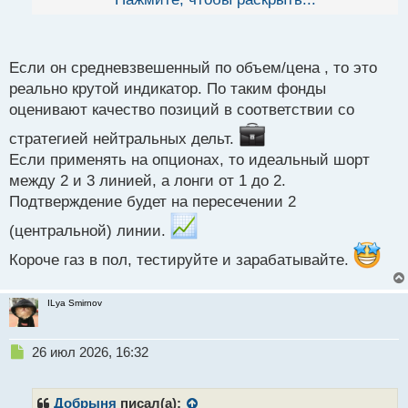
й
п
о
с
Если он средневзвешенный по объем/цена , то это
т
реально крутой индикатор. По таким фонды
оценивают качество позиций в соответствии со
стратегией нейтральных дельт.
Если применять на опционах, то идеальный шорт
между 2 и 3 линией, а лонги от 1 до 2.
Подтверждение будет на пересечении 2
(центральной) линии.
Короче газ в пол, тестируйте и зарабатывайте.
ILya Smirnov
Н
26 июл 2026, 16:32
е
п
р
Добрыня
писал(а):