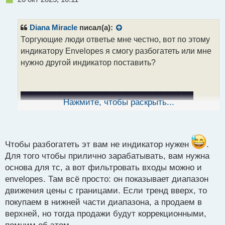
е
п
р
Diana Miracle
писал(а):
о
Торгующие люди ответье мне честно, вот по этому
ч
индикатору Envelopes я смогу разбогатеть или мне
и
т
нужно другой индикатор поставить?
а
н
н
ы
Нажмите, чтобы раскрыть...
й
п
о
с
т
Чтобы разбогатеть эт вам не индикатор нужен
.
Для того чтобы прилично зарабатывать, вам нужна
основа для тс, а вот фильтровать входы можно и
envelopes. Там всё просто: он показывает диапазон
движения цены с границами. Если тренд вверх, то
покупаем в нижней части диапазона, а продаем в
верхней, но тогда продажи будут коррекционными,