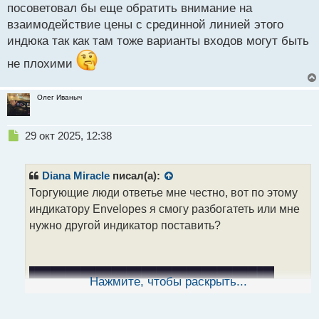
посоветовал бы еще обратить внимание на
взаимодействие цены с срединной линией этого
индюка так как там тоже варианты входов могут быть
не плохими
Олег Иваныч
Н
29 окт 2025, 12:38
е
п
р
Diana Miracle
писал(а):
о
Торгующие люди ответье мне честно, вот по этому
ч
индикатору Envelopes я смогу разбогатеть или мне
и
т
нужно другой индикатор поставить?
а
н
н
ы
Нажмите, чтобы раскрыть...
й
п
о