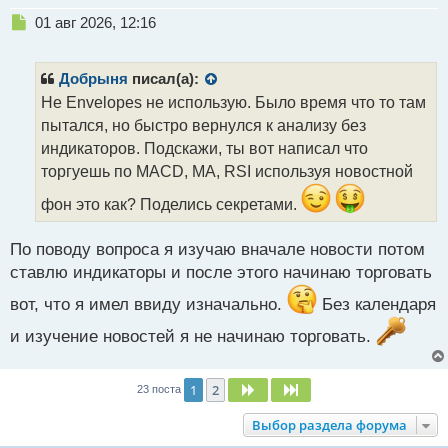
Н
01 авг 2026, 12:16
е
п
р
Добрыня
писал(а):
о
Не Envelopes не использую. Было время что то там
ч
пытался, но быстро вернулся к анализу без
и
т
индикаторов. Подскажи, ты вот написал что
а
торгуешь по MACD, MA, RSI используя новостной
н
н
фон это как? Поделись секретами.
ы
й
По поводу вопроса я изучаю вначале новости потом
п
ставлю индикаторы и после этого начинаю торговать
о
с
вот, что я имел ввиду изначально.
Без календаря
т
и изучение новостей я не начинаю торговать.
1
2
След.
След.
23 поста
Выбор раздела форума