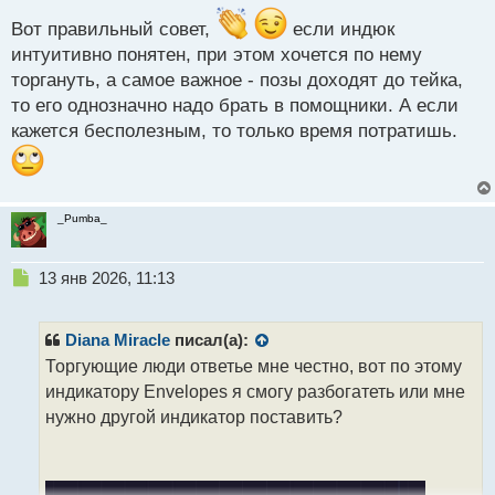
с
т
Вот правильный совет,
если индюк
интуитивно понятен, при этом хочется по нему
торгануть, а самое важное - позы доходят до тейка,
то его однозначно надо брать в помощники. А если
кажется бесполезным, то только время потратишь.
_Pumba_
Н
13 янв 2026, 11:13
е
п
р
Diana Miracle
писал(а):
о
Торгующие люди ответье мне честно, вот по этому
ч
индикатору Envelopes я смогу разбогатеть или мне
и
т
нужно другой индикатор поставить?
а
н
н