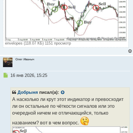
envelopes (118.07 КБ) 1151 просмотр
Олег Иваныч
Н
16 янв 2026, 15:25
е
п
р
Добрыня
писал(а):
о
А насколько ли крут этот индикатор и превосходит
ч
ли он остальные по чёткости сигналов или это
и
т
очередной ничем не отличающийся, только
а
названием? вот в чем вопрос.
н
н