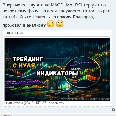
ы
Впервые слышу что по MACD, MA, RSI торгуют по
й
п
новостному фону. Но если получается,то только рад
о
за тебя. А что скажешь по поводу Envelopes,
с
т
пробовал в анализе?
ВЛОЖЕНИЯ
индикаторы (254.21 КБ) 371 просмотр