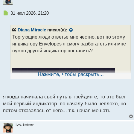
Н
31 июл 2026, 21:20
е
п
р
Diana Miracle
писал(а):
о
Торгующие люди ответье мне честно, вот по этому
ч
индикатору Envelopes я смогу разбогатеть или мне
и
т
нужно другой индикатор поставить?
а
н
н
ы
Нажмите, чтобы раскрыть...
й
п
о
с
я когда начинала свой путь в трейдинге, то это был
т
мой первый индикатор. по началу было неплохо, но
потом отказалась от него... т.к. начал мешать
ILya Smirnov