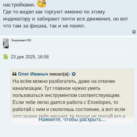
настройками.
Где то видел как торгуют именно по этому
индикатору и забирают почти все движения, но вот
что там за фишка, так и не понял.
Биржевич'ОК
Н
23 дек 2025, 16:58
е
п
р
Олег Иваныч
писал(а):
о
На всём можно разбогатеть, даже на откачке
ч
канализации. Тут главное нужно уметь
и
т
пользоваться инструментом соответствующим.
а
Если тебе легко дается работа с Envelopes, то
н
работай с ним и сколотишь состояние, а вот если
н
этот индюк тебе мешает, то лучше не трогай его и
ы
Нажмите, чтобы раскрыть...
й
найди другой индикатор.
п
о