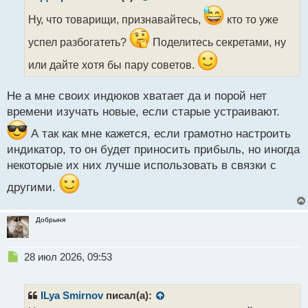
о
ч
Ну, что товарищи, признавайтесь,
кто то уже
и
успел разбогатеть?
Поделитесь секретами, ну
т
а
или дайте хотя бы пару советов.
н
н
ы
Не а мне своих индюков хватает да и порой нет
й
времени изучать новые, если старые устраивают.
п
о
А так как мне кажется, если грамотно настроить
с
индикатор, то он будет приносить прибыль, но иногда
т
некоторые их них лучше использовать в связки с
другими.
Добрыня
Н
28 июл 2026, 09:53
е
п
р
ILya Smirnov
писал(а):
о