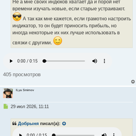
Не а мне своих индюков хватает да и порой нет
ч
времени изучать новые, если старые устраивают.
и
т
А так как мне кажется, если грамотно настроить
а
индикатор, то он будет приносить прибыль, но
н
н
иногда некоторые их них лучше использовать в
ы
связки с другими.
й
п
о
с
т
405 просмотров
ILya Smirnov
Н
29 июл 2026, 11:11
е
п
р
Добрыня
писал(а):
о
ч