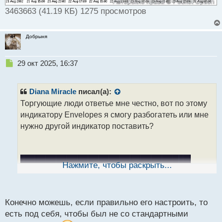
3463663 (41.19 КБ) 1275 просмотров
Добрыня
Н
29 окт 2025, 16:37
е
п
р
Diana Miracle
писал(а):
о
Торгующие люди ответье мне честно, вот по этому
ч
индикатору Envelopes я смогу разбогатеть или мне
и
т
нужно другой индикатор поставить?
а
н
н
ы
Нажмите, чтобы раскрыть...
й
п
о
с
Конечно можешь, если правильно его настроить, то
т
есть под себя, чтобы был не со стандартными