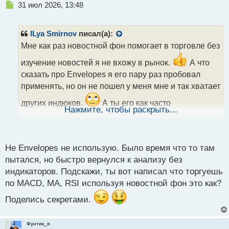
Н
31 июл 2026, 13:48
е
п
р
ILya Smirnov
писал(а):
о
Мне как раз новостной фон помогает в торговле без
ч
и
изучение новостей я не вхожу в рынок.
А что
т
сказать про Envelopes я его пару раз пробовал
а
применять, но он не пошел у меня мне и так хватает
н
н
других индюков.
А ты его как часто
ы
Нажмите, чтобы раскрыть...
применяешь в своей торговли?
й
п
о
с
Не Envelopes не использую. Было время что то там
т
пытался, но быстро вернулся к анализу без
индикаторов. Подскажи, ты вот написал что торгуешь
по MACD, MA, RSI используя новостной фон это как?
Поделись секретами.
Фунтик_я