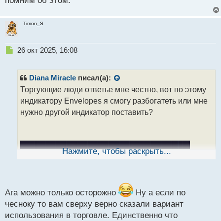
помним об этом.
Timon_S
Н
26 окт 2025, 16:08
е
п
р
Diana Miracle
писал(а):
о
Торгующие люди ответье мне честно, вот по этому
ч
индикатору Envelopes я смогу разбогатеть или мне
и
т
нужно другой индикатор поставить?
а
н
н
ы
Нажмите, чтобы раскрыть...
й
п
о
с
т
Ага можно только осторожно
Ну а если по
чесноку то вам сверху верно сказали вариант
использования в торговле. Единственно что