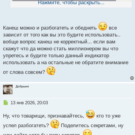
ы
Нажмите, чтобы раскрыть...
й
п
о
с
т
Канеш можно и разбогатеть и обеднеть
все
зависит от того как вы это будите использовать..
вобще вопрос канеш не корректный... если вам
скажут что да можно стать миллионером вы что
упретесь и будите только данный индикатор
использовать а на остальные не обратите внимание
от слова совсем?
Добрыня
Н
13 янв 2026, 20:03
е
п
Ну, что товарищи, признавайтесь,
кто то уже
р
о
успел разбогатеть?
Поделитесь секретами, ну
ч
и