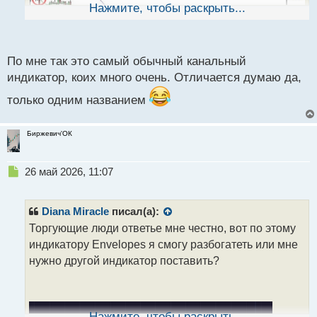
ы
Нажмите, чтобы раскрыть...
й
п
о
с
По мне так это самый обычный канальный
т
индикатор, коих много очень. Отличается думаю да,
только одним названием
Биржевич'ОК
Н
26 май 2026, 11:07
е
п
р
Diana Miracle
писал(а):
о
Торгующие люди ответье мне честно, вот по этому
ч
индикатору Envelopes я смогу разбогатеть или мне
и
т
нужно другой индикатор поставить?
а
н
н
ы
Нажмите, чтобы раскрыть...