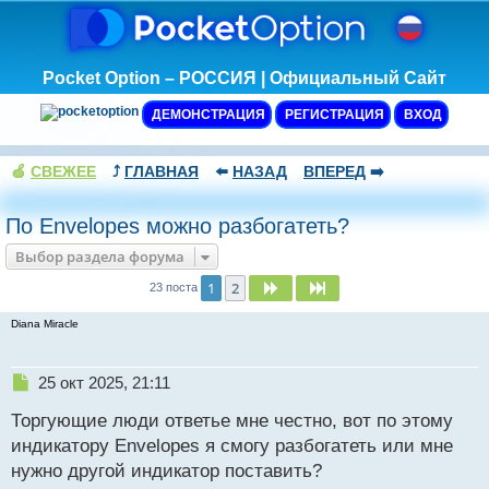
Pocket Option – РОССИЯ | Официальный Сайт
ДЕМОНСТРАЦИЯ
РЕГИСТРАЦИЯ
ВХОД
🍏
СВЕЖЕЕ
⤴️
ГЛАВНАЯ
⬅️
НАЗАД
ВПЕРЕД
➡️
По Envelopes можно разбогатеть?
Выбор раздела форума
1
2
След.
След.
23 поста
Diana Miracle
Н
25 окт 2025, 21:11
е
Торгующие люди ответье мне честно, вот по этому
п
р
индикатору Envelopes я смогу разбогатеть или мне
о
нужно другой индикатор поставить?
ч