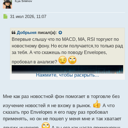
ILya Smirnov
Н
31 июл 2026, 11:07
е
п
р
Добрыня
писал(а):
о
Впервые слышу что по MACD, MA, RSI торгуют по
ч
новостному фону. Но если получается,то только рад
и
т
за тебя. А что скажешь по поводу Envelopes,
а
пробовал в анализе?
н
н
ы
Нажмите, чтобы раскрыть...
й
п
о
с
Мне как раз новостной фон помогает в торговле без
т
изучение новостей я не вхожу в рынок.
А что
сказать про Envelopes я его пару раз пробовал
применять, но он не пошел у меня мне и так хватает
других индюков.
А ты его как часто применяешь