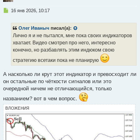
Н
16 янв 2026, 10:17
е
п
р
Олег Иваныч
писал(а):
о
Лично я и не пытался, мне пока своих индикаторов
ч
хватает. Видео смотрел про него, интересно
и
т
конечно, но разбавлять этим индюком свою
а
стратегию всетаки пока не планирую
н
н
ы
А насколько ли крут этот индикатор и превосходит ли
й
он остальные по чёткости сигналов или это
п
очередной ничем не отличающийся, только
о
с
названием? вот в чем вопрос.
т
ВЛОЖЕНИЯ