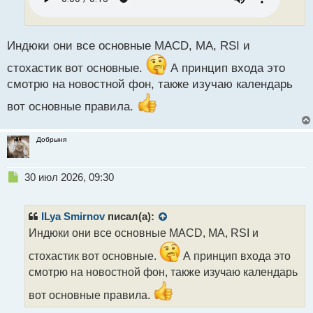
и
т
а
н
Индюки они все основные MACD, MA, RSI и
н
стохастик вот основные.
А принцип входа это
ы
й
смотрю на новостной фон, также изучаю календарь
п
вот основные правила.
о
с
т
Добрыня
Н
30 июл 2026, 09:30
е
п
р
ILya Smirnov
писал(а):
о
Индюки они все основные MACD, MA, RSI и
ч
и
стохастик вот основные.
А принцип входа это
т
смотрю на новостной фон, также изучаю календарь
а
н
вот основные правила.
н