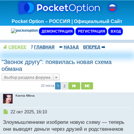
Pocket Option – РОССИЯ | Официальный Сайт
ДЕМОНСТРАЦИЯ
РЕГИСТРАЦИЯ
ВХОД
🍏
СВЕЖЕЕ
⤴️
ГЛАВНАЯ
⬅️
НАЗАД
ВПЕРЕД
➡️
"Звонок другу": появилась новая схема
обмана
Выбор раздела форума
1
2
След.
След.
22 поста
Ksenia Milova
Н
22 окт 2025, 16:10
е
Злоумышленники изобрели новую схему — теперь
п
р
они выводят деньги через друзей и родственников
о