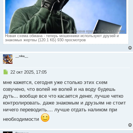
Новая схема обмана - теперь мошенники используют друзей и
знакомых жертвы (120.1 КБ) 930 просмотров
__nika__
Н
22 окт 2025, 17:05
е
мне кажется, сегодня уже столько этих схем
п
р
озвучено, что волей не волей и на воду будешь
о
дуть... вообще все что касается денег, лучше четко
ч
контролировать. даже знакомым и друзьям не стоит
и
т
ничего переводить.... лучше отдать наликом при
а
необходимости
н
н
ы