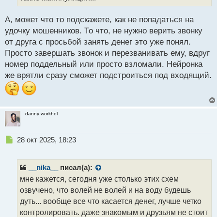
а
н
н
А, может что то подскажете, как не попадаться на
ы
удочку мошенников. То что, не нужно верить звонку
й
от друга с просьбой занять денег это уже понял.
п
Просто завершать звонок и перезванивать ему, вдруг
о
с
номер поддельный или просто взломали. Нейронка
т
же врятли сразу сможет подстроиться под входящий.
danny workhol
Н
28 окт 2025, 18:23
е
п
р
__nika__
писал(а):
о
мне кажется, сегодня уже столько этих схем
ч
озвучено, что волей не волей и на воду будешь
и
т
дуть... вообще все что касается денег, лучше четко
а
контролировать. даже знакомым и друзьям не стоит