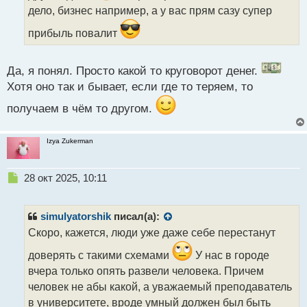
т
дело, бизнес например, а у вас прям сазу супер
а
н
прибыль повалит
н
ы
й
Да, я понял. Просто какой то круговорот денег.
п
Хотя оно так и бывает, если где то теряем, то
о
с
получаем в чём то другом.
т
Izya Zukerman
Н
28 окт 2025, 10:11
е
п
р
simulyatorshik
писал(а):
о
Скоро, кажется, люди уже даже себе перестанут
ч
и
доверять с такими схемами
У нас в городе
т
вчера только опять развели человека. Причем
а
человек не абы какой, а уважаемый преподаватель
н
н
в университете, вроде умный должен был быть