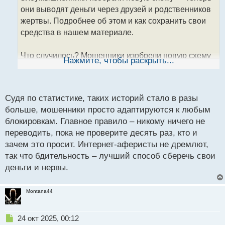
ч
они выводят деньги через друзей и родственников
и
т
жертвы. Подробнее об этом и как сохранить свои
а
средства в нашем материале.
н
н
Что случилось? Мошенники изобрели новую схему
ы
Нажмите, чтобы раскрыть...
й
обмана, они теперь не просят жертву перевести
п
деньги на их счет, а используют для этого ее
о
родственников и друзей. Человек, находясь под
с
Судя по статистике, таких историй стало в разы
влиянием злоумышленников, соглашается и
т
больше, мошенники просто адаптируются к любым
обращается к знакомому, уговаривая его перевести
блокировкам. Главное правило – никому ничего не
средства на указанный счет под разными
переводить, пока не проверите десять раз, кто и
предлогами, например, пополнить ИИС.
зачем это просит. Интернет-аферисты не дремлют,
так что бдительность – лучший способ сберечь свои
Данные Т-банка показали, что с начала осени
деньги и нервы.
количество таких случаев увеличилось на почти
60%. Схемы разводов могут немного отличаться, но
Montana44
их суть остается одна. Например, одну девушку так
обманул мужчина, с которым они познакомились в
Интернете, заявив, что он достаточно успешен в
Н
24 окт 2025, 00:12