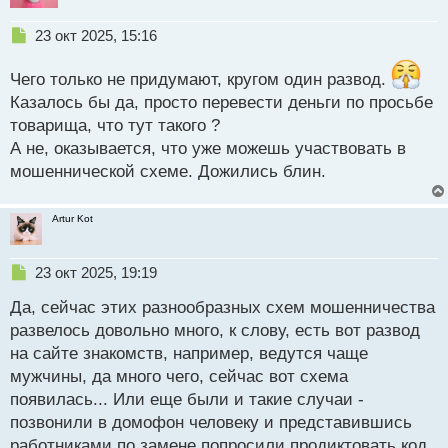
Н
23 окт 2025, 15:16
е
п
Чего только не придумают, кругом один развод.
р
Казалось бы да, просто перевести деньги по просьбе
о
товарища, что тут такого ?
ч
и
А не, оказывается, что уже можешь участвовать в
т
мошеннической схеме. Дожились блин.
а
н
н
Artur Kot
ы
й
п
Н
23 окт 2025, 19:19
о
е
с
Да, сейчас этих разнообразных схем мошенничества
п
т
р
развелось довольно много, к слову, есть вот развод
о
на сайте знакомств, например, ведутся чаще
ч
мужчины, да много чего, сейчас вот схема
и
т
появилась... Или еще были и такие случаи -
а
позвонили в домофон человеку и представившись
н
работниками по замене попросили продиктовать код