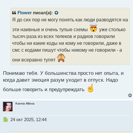
е
вопросах инвестирования и заманил ее в
п
финансовую пирамиду, предложив вложить деньги
р
Flower
писал(а):
в сомнительный проект. Ну а когда девушка
о
Я до сих пор не могу понять как люди разводятся на
ч
попыталась снять накопленные средства, то ее
и
аккаунт оказался в блоке. Чтобы из него выйти,
эти наивные и очень тупые схемы
уже столько
т
нужно было подтвердить статус инвестора и
тысяч раза из всех телеков и радиов говорили
а
положить на холодный кошелек 35 тысяч долларов.
чтобы ни какие коды ни кому не говорили, даже в
н
н
Организаторы проекта попросили девушку
смс с кодами пишут чтобы никому не говорили - а
ы
отправить перевод с карты другого человека,
они всеравно тупят
й
потому что перевести деньги с ее счета якобы не
п
представлялось возможным, в итоге жертва
о
Понимаю тебя. У большинства просто нет опыта, и
с
лишилась своих средств.
когда давит эмоция разум уходит в отпуск. Надо
т
больше говорить и предупреждать
Еще один пример: мужчине позвонили мошенники,
представившись сотрудниками Росфинмониторинга
и сообщили, что кто-то получил доступ к его
Ksenia Milova
банковским счетам и дабы не потерять свои
средства, они попросили его перевести их сначала
Н
24 окт 2025, 12:44
е
знакомому, а потом на «безопасный счет». Мужчина
п
поверил злоумышленникам и якобы в целях