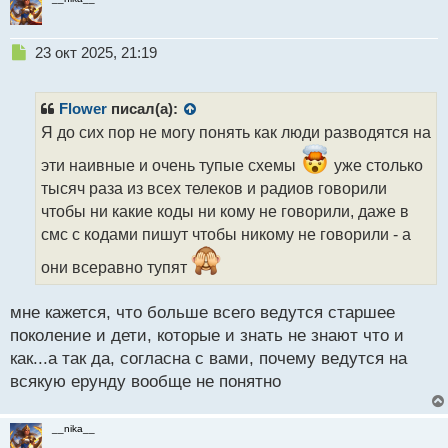
п
о
Н
с
23 окт 2025, 21:19
е
т
п
р
Flower
писал(а):
о
Я до сих пор не могу понять как люди разводятся на
ч
и
эти наивные и очень тупые схемы
уже столько
т
тысяч раза из всех телеков и радиов говорили
а
чтобы ни какие коды ни кому не говорили, даже в
н
н
смс с кодами пишут чтобы никому не говорили - а
ы
они всеравно тупят
й
п
о
мне кажется, что больше всего ведутся старшее
с
поколение и дети, которые и знать не знают что и
т
как...а так да, согласна с вами, почему ведутся на
всякую ерунду вообще не понятно
__nika__