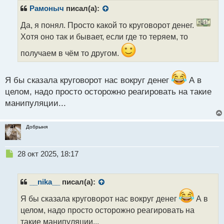
р
Рамоныч
писал(а):
о
ч
Да, я понял. Просто какой то круговорот денег.
и
Хотя оно так и бывает, если где то теряем, то
т
а
получаем в чём то другом.
н
н
ы
Я бы сказала круговорот нас вокруг денег
А в
й
целом, надо просто осторожно реагировать на такие
п
манипуляции...
о
с
т
Добрыня
Н
28 окт 2025, 18:17
е
п
р
__nika__
писал(а):
о
ч
Я бы сказала круговорот нас вокруг денег
А в
и
целом, надо просто осторожно реагировать на
т
такие манипуляции...