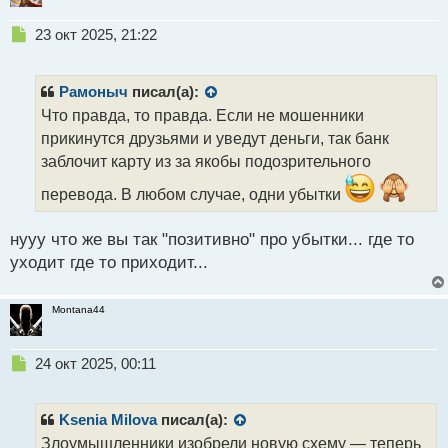
Н
23 окт 2025, 21:22
е
п
р
Рамоныч
писал(а):
о
Что правда, то правда. Если не мошенники
ч
прикинутся друзьями и уведут деньги, так банк
и
т
заблочит карту из за якобы подозрительного
а
перевода. В любом случае, одни убытки
н
н
ы
нууу что же вы так "позитивно" про убытки... где то
й
уходит где то приходит...
п
о
с
Montana44
т
Н
24 окт 2025, 00:11
е
п
р
Ksenia Milova
писал(а):
о
Злоумышленники изобрели новую схему — теперь