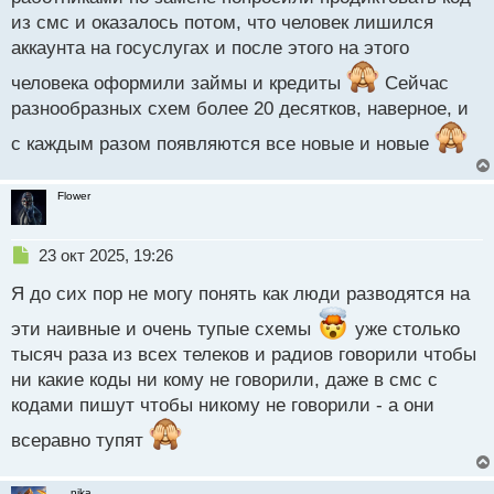
н
из смс и оказалось потом, что человек лишился
ы
й
аккаунта на госуслугах и после этого на этого
п
человека оформили займы и кредиты
Сейчас
о
с
разнообразных схем более 20 десятков, наверное, и
т
с каждым разом появляются все новые и новые
Flower
Н
23 окт 2025, 19:26
е
Я до сих пор не могу понять как люди разводятся на
п
р
эти наивные и очень тупые схемы
уже столько
о
тысяч раза из всех телеков и радиов говорили чтобы
ч
и
ни какие коды ни кому не говорили, даже в смс с
т
кодами пишут чтобы никому не говорили - а они
а
н
всеравно тупят
н
ы
й
__nika__