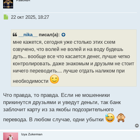
Рамоныч
й
п
о
Н
22 окт 2025, 18:27
с
е
т
п
р
__nika__
писал(а):
о
мне кажется, сегодня уже столько этих схем
ч
озвучено, что волей не волей и на воду будешь
и
т
дуть... вообще все что касается денег, лучше четко
а
контролировать. даже знакомым и друзьям не стоит
н
ничего переводить.... лучше отдать наликом при
н
ы
необходимости
й
п
Что правда, то правда. Если не мошенники
о
с
прикинутся друзьями и уведут деньги, так банк
т
заблочит карту из за якобы подозрительного
перевода. В любом случае, одни убытки
Izya Zukerman