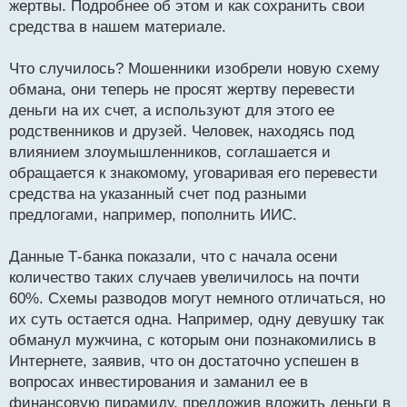
жертвы. Подробнее об этом и как сохранить свои
ч
средства в нашем материале.
и
т
а
Что случилось? Мошенники изобрели новую схему
н
обмана, они теперь не просят жертву перевести
н
деньги на их счет, а используют для этого ее
ы
й
родственников и друзей. Человек, находясь под
п
влиянием злоумышленников, соглашается и
о
обращается к знакомому, уговаривая его перевести
с
средства на указанный счет под разными
т
предлогами, например, пополнить ИИС.
Данные Т-банка показали, что с начала осени
количество таких случаев увеличилось на почти
60%. Схемы разводов могут немного отличаться, но
их суть остается одна. Например, одну девушку так
обманул мужчина, с которым они познакомились в
Интернете, заявив, что он достаточно успешен в
вопросах инвестирования и заманил ее в
финансовую пирамиду, предложив вложить деньги в