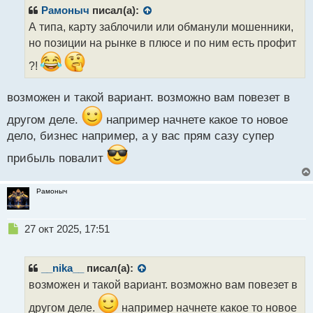
р
Рамоныч
писал(а):
о
А типа, карту заблочили или обманули мошенники,
ч
но позиции на рынке в плюсе и по ним есть профит
и
т
?!
а
н
н
возможен и такой вариант. возможно вам повезет в
ы
другом деле.
например начнете какое то новое
й
п
дело, бизнес например, а у вас прям сазу супер
о
прибыль повалит
с
т
Рамоныч
Н
27 окт 2025, 17:51
е
п
р
__nika__
писал(а):
о
возможен и такой вариант. возможно вам повезет в
ч
и
другом деле.
например начнете какое то новое