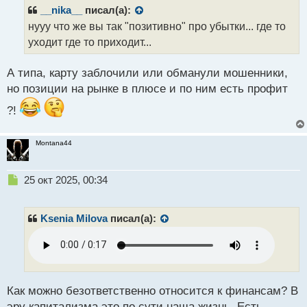
р
__nika__
писал(а):
о
нууу что же вы так "позитивно" про убытки... где то
ч
уходит где то приходит...
и
т
а
А типа, карту заблочили или обманули мошенники,
н
но позиции на рынке в плюсе и по ним есть профит
н
ы
?!
й
п
о
Montana44
с
т
Н
25 окт 2025, 00:34
е
п
р
Ksenia Milova
писал(а):
о
ч
и
т
а
н
Как можно безответственно относится к финансам? В
н
эру капитализма это по сути наша жизнь. Есть