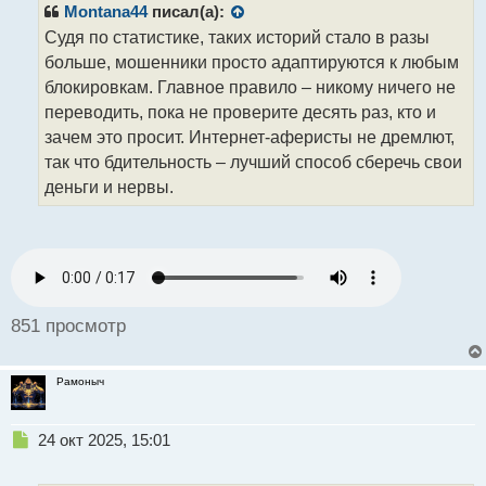
р
Montana44
писал(а):
безопасности осуществил данную операцию,
о
Судя по статистике, таких историй стало в разы
лишившись своих денег.
ч
больше, мошенники просто адаптируются к любым
и
т
блокировкам. Главное правило – никому ничего не
Теперь злоумышленники всеми силами стараются
а
переводить, пока не проверите десять раз, кто и
не привлекать внимание службы безопасности
н
зачем это просит. Интернет-аферисты не дремлют,
банка, но при этом работают по старым схемам,
н
так что бдительность – лучший способ сберечь свои
ы
они также обращаются к жертве — делают звонки
й
деньги и нервы.
или пишут смс от крупных кредитных организаций и
п
банков, известных брокеров или от сотрудников
о
с
«Госуслуг». Но при этом цепочка для того, чтобы
т
вывести похищенные средства стала другой.
А что вы думаете обо всем этом и слышали ли о
851 просмотр
такой схеме мошенничества? Обманывали ли вас
когда-нибудь в Интернете?
Рамоныч
Н
24 окт 2025, 15:01
е
п