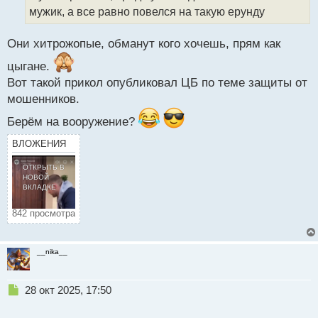
ы
мужик, а все равно повелся на такую ерунду
й
п
Они хитрожопые, обманут кого хочешь, прям как
о
с
цыгане.
т
Вот такой прикол опубликовал ЦБ по теме защиты от
мошенников.
Берём на вооружение?
ВЛОЖЕНИЯ
ОТКРЫТЬ В
НОВОЙ
ВКЛАДКЕ
842 просмотра
__nika__
Н
28 окт 2025, 17:50
е
п