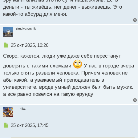
ы
деньги - ты живёшь, нет денег - выживаешь. Это
й
какой-то абсурд для меня.
п
о
с
simulyatorshik
т
Н
25 окт 2025, 10:26
е
Скоро, кажется, люди уже даже себе перестанут
п
р
доверять с такими схемами
У нас в городе вчера
о
только опять развели человека. Причем человек не
ч
и
абы какой, а уважаемый преподаватель в
т
университете, вроде умный должен был быть мужик,
а
а все равно повелся на такую ерунду
н
н
ы
__nika__
й
п
о
Н
25 окт 2025, 17:45
с
е
т
п