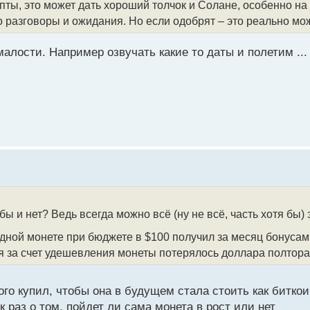
пты, это может дать хороший толчок и Солане, особенно на
 разговоры и ожидания. Но если одобрят – это реально мож
малости. Например озвучать какие то даты и полетим ...
 бы и нет? Ведь всегда можно всё (ну не всё, часть хотя бы)
дной монете при бюджете в $100 получил за месяц бонусами
мя за счет удешевления монеты потерялось доллара полтора
ого купил, чтобы она в будущем стала стоить как биткои
 раз о том, пойдет ли сама монета в рост или нет