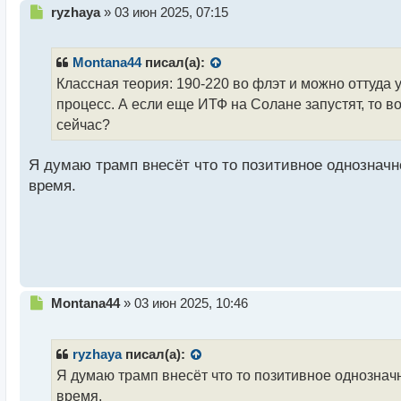
Н
ryzhaya
»
03 июн 2025, 07:15
е
п
р
Montana44
писал(а):
о
Классная теория: 190-220 во флэт и можно оттуда у
ч
процесс. А если еще ИТФ на Солане запустят, то в
и
т
сейчас?
а
н
Я думаю трамп внесёт что то позитивное однознач
н
время.
ы
й
п
о
с
т
Н
Montana44
»
03 июн 2025, 10:46
е
п
р
ryzhaya
писал(а):
о
Я думаю трамп внесёт что то позитивное однознач
ч
время.
и