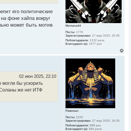
а
ч
репит его политические
а
л
 на фоне хайпа вокруг
у
льно может быть мотив
Montana44
Посты:
1770
Зарегистрирован:
27 мар 2025, 20:36
Поблагодарили:
1232 раза
Благодарил (а):
1677 раз
В
е
р
н
у
т
ь
02 июн 2025, 22:10
с
о могли бы ускорить
я
к
у Соланы же нет ИТФ
н
а
ч
а
л
Рамоныч
у
Посты:
2100
Зарегистрирован:
27 мар 2025, 16:35
Поблагодарили:
898 раз
Благодарил (а):
894 раза