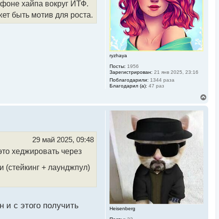
 фоне хайпа вокруг ИТФ.
н
а
ет быть мотив для роста.
ч
а
л
у
ryzhaya
Посты:
1956
Зарегистрирован:
21 янв 2025, 23:16
Поблагодарили:
1344 раза
Благодарил (а):
47 раз
В
е
р
н
у
т
ь
29 май 2025, 09:48
с
 это хеджировать через
я
к
н
 (стейкинг + лаунджпул)
а
ч
а
л
у
н и с этого получить
Heisenberg