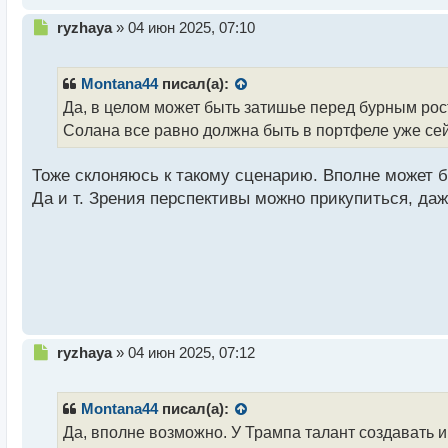
т
Н
ryzhaya
»
04 июн 2025, 07:10
е
п
р
Montana44
писал(а):
о
Да, в целом может быть затишье перед бурным рост
ч
Солана все равно должна быть в портфеле уже сейч
и
т
а
Тоже склоняюсь к такому сценарию. Вполне может б
н
Да и т. Зрения перспективы можно прикупиться, даж
н
ы
й
п
о
с
т
Н
ryzhaya
»
04 июн 2025, 07:12
е
п
р
Montana44
писал(а):
о
Да, вполне возможно. У Трампа талант создавать 
ч