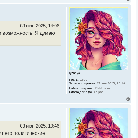
е
р
н
у
т
ь
03 июн 2025, 14:06
с
 и возможность. Я думаю
я
к
н
а
ч
а
л
у
ryzhaya
Посты:
1956
Зарегистрирован:
21 янв 2025, 23:16
Поблагодарили:
1344 раза
Благодарил (а):
47 раз
В
е
р
н
у
т
ь
03 июн 2025, 10:46
с
ит его политические
я
к