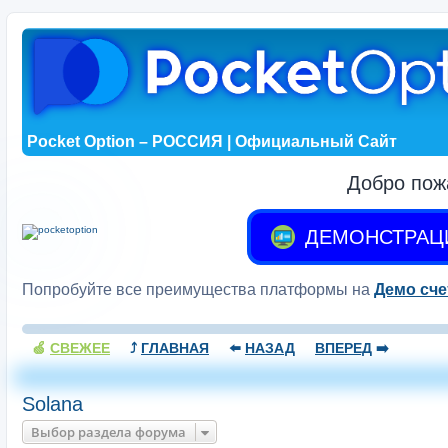
Pocket Option – РОССИЯ | Официальный Сайт
Добро пож
ДЕМОНСТРАЦ
Попробуйте все преимущества платформы на
Демо сче
🍏
СВЕЖЕЕ
⤴️
ГЛАВНАЯ
⬅️
НАЗАД
ВПЕРЕД
➡️
Solana
Выбор раздела форума