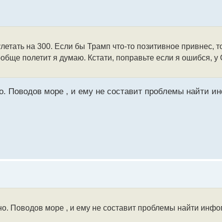
летать на 300. Если бы Трамп что-то позитивное привнес, т
ообще полетит я думаю. Кстати, поправьте если я ошибся, 
но. Поводов море , и ему не составит проблемы найти 
но. Поводов море , и ему не составит проблемы найти инф