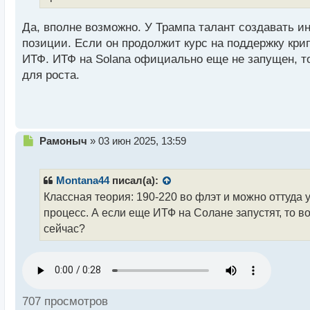
т
а
Да, вполне возможно. У Трампа талант создавать и
н
позиции. Если он продолжит курс на поддержку кри
н
ИТФ. ИТФ на Solana официально еще не запущен, то
ы
й
для роста.
п
о
с
т
Н
Рамоныч
»
03 июн 2025, 13:59
е
п
р
Montana44
писал(а):
о
Классная теория: 190-220 во флэт и можно оттуда у
ч
процесс. А если еще ИТФ на Солане запустят, то в
и
т
сейчас?
а
н
н
ы
й
707 просмотров
п