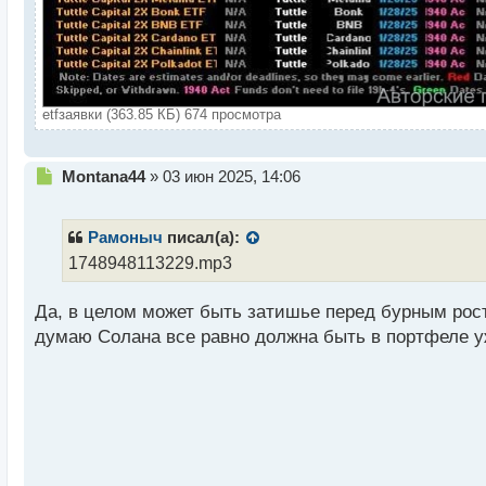
etfзаявки (363.85 КБ) 674 просмотра
Н
Montana44
»
03 июн 2025, 14:06
е
п
р
Рамоныч
писал(а):
о
1748948113229.mp3
ч
и
Да, в целом может быть затишье перед бурным рост
т
а
думаю Солана все равно должна быть в портфеле уж
н
н
ы
й
п
о
с