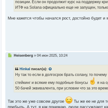
позиции. Если он продолжит курс на поддержку кри
и
т
ИТФ на Solana официально еще не запущен, только
а
н
Мне кажется чтобы начался рост, достойно будет и 
н
ы
й
п
о
с
т
Н
Heisenberg
»
04 июн 2025, 10:24
е
п
р
Hinkal
писал(а):
о
Ну так то если в долгосрок брать солану, то почему
ч
и
стейкинг и всякие ему подобные бонусы
я на о
т
50 бачей эквивалента, при условии что за это вре
а
н
н
Так это же уже совсем другое
Ты же ее не для т
ы
прибыль. А тут, я как понимаю, люди рассуждают как
й