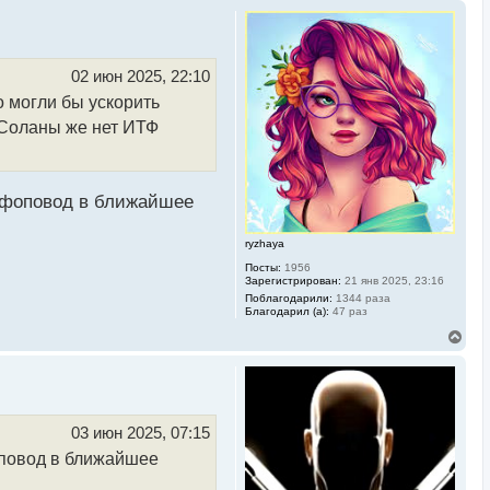
02 июн 2025, 22:10
о могли бы ускорить
у Соланы же нет ИТФ
инфоповод в ближайшее
ryzhaya
Посты:
1956
Зарегистрирован:
21 янв 2025, 23:16
Поблагодарили:
1344 раза
Благодарил (а):
47 раз
В
е
р
н
у
т
ь
03 июн 2025, 07:15
с
оповод в ближайшее
я
к
н