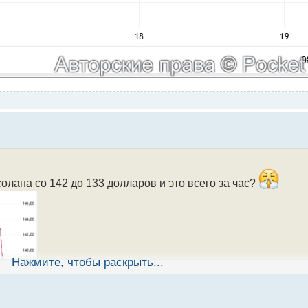
олана со 142 до 133 долларов и это всего за час?
Нажмите, чтобы раскрыть...