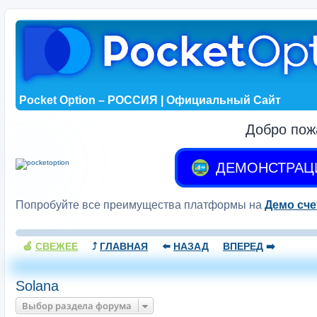
Pocket Option – РОССИЯ | Официальный Сайт
Добро пож
ДЕМОНСТРАЦ
Попробуйте все преимущества платформы на
Демо сче
🍏
СВЕЖЕЕ
⤴️
ГЛАВНАЯ
⬅️
НАЗАД
ВПЕРЕД
➡️
Solana
Выбор раздела форума