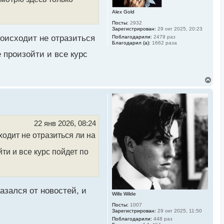
к
Alex Gold
н
а
Посты:
2932
ч
Зарегистрирован:
29 окт 2025, 20:23
а
роисходит не отразиться
Поблагодарили:
2479 раз
л
Благодарил (а):
1662 раза
у
 произойти и все курс
В
е
р
н
у
т
ь
22 янв 2026, 08:24
с
ходит не отразиться ли на
я
к
н
ти и все курс пойдет по
а
ч
а
л
у
азался от новостей, и
Wills Wilde
Посты:
1007
Зарегистрирован:
29 окт 2025, 11:50
Поблагодарили:
448 раз