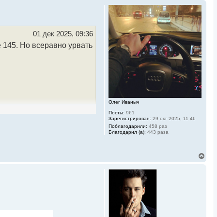
01 дек 2025, 09:36
е 145. Но всеравно урвать
Олег Иваныч
Посты:
961
Зарегистрирован:
29 окт 2025, 11:46
Поблагодарили:
458 раз
Благодарил (а):
443 раза
В
е
р
н
у
т
ь
с
я
к