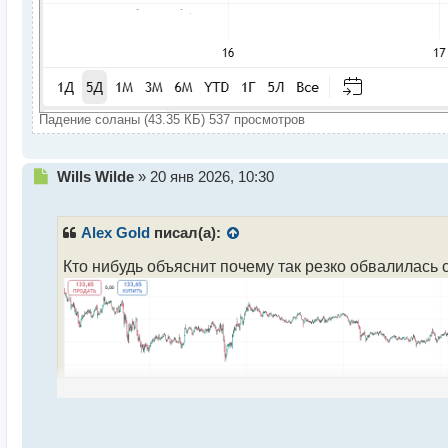
Падение соланы (43.35 КБ) 537 просмотров
Н
Wills Wilde
»
20 янв 2026, 10:30
е
п
р
Alex Gold
писал(а):
о
ч
Кто нибудь объяснит почему так резко обвалилась с
и
т
а
н
н
ы
й
п
о
с