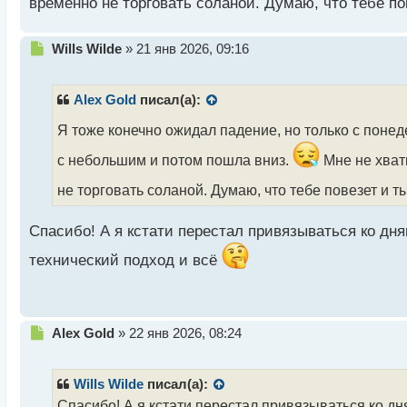
временно не торговать соланой. Думаю, что тебе по
Н
Wills Wilde
»
21 янв 2026, 09:16
е
п
р
Alex Gold
писал(а):
о
ч
Я тоже конечно ожидал падение, но только с понед
и
с небольшим и потом пошла вниз.
Мне не хват
т
а
не торговать соланой. Думаю, что тебе повезет и т
н
н
ы
Спасибо! А я кстати перестал привязываться ко дня
й
технический подход и всё
п
о
с
т
Н
Alex Gold
»
22 янв 2026, 08:24
е
п
р
Wills Wilde
писал(а):
о
Спасибо! А я кстати перестал привязываться ко дня