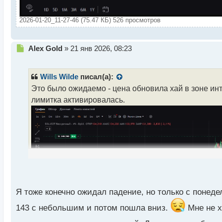
2026-01-20_11-27-46 (75.47 КБ) 526 просмотров
Н
Alex Gold
»
21 янв 2026, 08:23
е
п
р
Wills Wilde
писал(а):
о
Это было ожидаемо - цена обновила хай в зоне инт
ч
лимитка активировалась.
и
т
а
н
н
ы
й
п
о
с
т
Я тоже конечно ожидал падение, но только с понеде
143 с небольшим и потом пошла вниз.
Мне не х