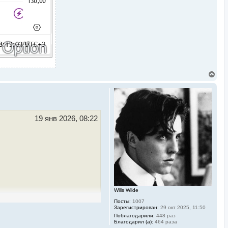
В
е
р
н
у
т
ь
19 янв 2026, 08:22
с
я
к
н
а
ч
а
л
у
Wills Wilde
Посты:
1007
Зарегистрирован:
29 окт 2025, 11:50
Поблагодарили:
448 раз
Благодарил (а):
464 раза