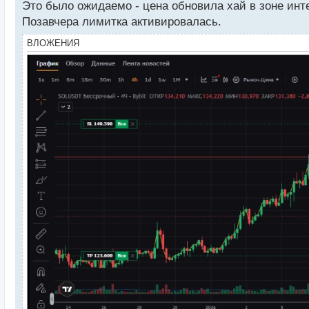
Это было ожидаемо - цена обновила хай в зоне инте
т
Позавчера лимитка активировалась.
ВЛОЖЕНИЯ