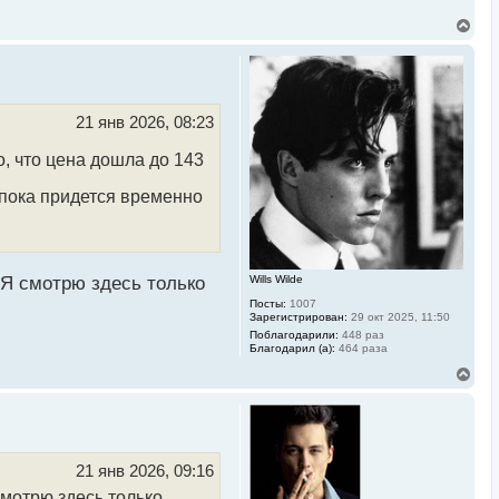
В
е
р
н
у
т
ь
21 янв 2026, 08:23
с
я
, что цена дошла до 143
к
н
 пока придется временно
а
ч
а
л
у
Wills Wilde
 Я смотрю здесь только
Посты:
1007
Зарегистрирован:
29 окт 2025, 11:50
Поблагодарили:
448 раз
Благодарил (а):
464 раза
В
е
р
н
у
т
ь
21 янв 2026, 09:16
с
смотрю здесь только
я