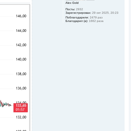
Alex Gold
н
а
Посты:
2932
ч
Зарегистрирован:
29 окт 2025, 20:23
а
Поблагодарили:
2479 раз
л
Благодарил (а):
1662 раза
у