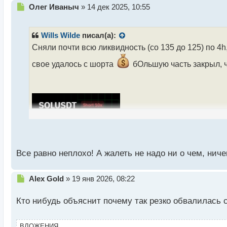
Н
Олег Иваныч
»
14 дек 2025, 10:55
е
п
р
Wills Wilde
писал(а):
о
Сняли почти всю ликвидность (со 135 до 125) по 4h
ч
и
свое удалось с шорта
бОльшую часть закрыл, ч
т
а
н
н
ы
й
п
о
с
т
Все равно неплохо! А жалеть не надо ни о чем, нич
Н
Alex Gold
»
19 янв 2026, 08:22
е
п
Кто нибудь объяснит почему так резко обвалилась с
р
о
ч
ВЛОЖЕНИЯ