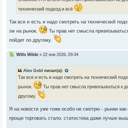
ч
и
технический подход и всё
т
а
Так все и есть и надо смотреть на технический под
н
н
ли на рынок.
Ты прав нет смысла привязываться 
ы
й
пойдет по другому.
п
о
с
Н
Wills Wilde
»
22 янв 2026, 09:34
т
е
п
р
Alex Gold
писал(а):
о
Так все и есть и надо смотреть на технический под
ч
и
рынок.
Ты прав нет смысла привязываться к дня
т
а
другому.
н
н
Я на новости уже тоже особо не смотрю - рынки как-
ы
й
проще торговать стало, статистика даже лучше вы
п
о