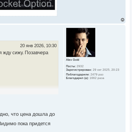
В
е
р
н
у
т
ь
20 янв 2026, 10:30
с
я жду сижу. Позавчера
я
к
Alex Gold
н
а
Посты:
2932
ч
Зарегистрирован:
29 окт 2025, 20:23
а
Поблагодарили:
2479 раз
л
Благодарил (а):
1662 раза
у
но, что цена дошла до
Видимо пока придется