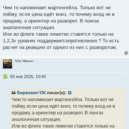
с
Чем то напоминает мартингейла. Только вот не
т
пойму, если цена идёт вниз, то почему вход не в
продажу, а ориентир на разворот. В лонгах
аналогичная ситуация.
Или во флете такие лимитки ставятся только на
1,2,3х уровнях поддержки/сопротивления ? То есть
расчет на реакцию от одного из них с разворотом.
Олег Иваныч
Н
05 янв 2026, 10:44
е
п
р
Биржевич'ОК
писал(а):
о
Чем то напоминает мартингейла. Только вот не
ч
пойму, если цена идёт вниз, то почему вход не в
и
т
продажу, а ориентир на разворот. В лонгах
а
аналогичная ситуация.
н
Или во флете такие лимитки ставятся только на
н