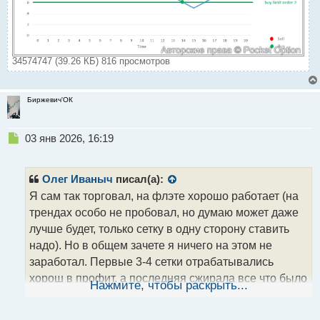
34574747 (39.26 КБ) 816 просмотров
Биржевич'ОК
Н
03 янв 2026, 16:19
е
п
р
Олег Иваныч
писал(а):
о
Я сам так торговал, на флэте хорошо работает (на
ч
трендах особо не пробовал, но думаю может даже
и
т
лучше будет, только сетку в одну сторону ставить
а
надо). Но в общем зачете я ничего на этом не
н
заработал. Первые 3-4 сетки отрабатывались
н
хорош в профит, а последняя сжирала все что было
ы
Нажмите, чтобы раскрыть...
й
накоплено
вероятно делал чтото не так
п
о