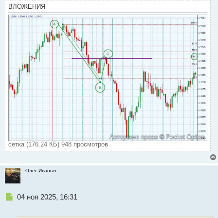
ВЛОЖЕНИЯ
сетка (176.24 КБ) 948 просмотров
Олег Иваныч
Н
04 ноя 2025, 16:31
е
п