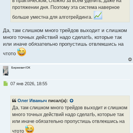
т
в практическом, сложно за всем уделить, даже на
а
протяжении дня. Поэтому эта система наверное
н
н
больше уместна для алготрейдинга.
ы
й
Да, там слишком много трейдов выходит и слишком
п
много точных действий надо сделатЬ, которые так
о
с
или иначе обязательно пропустишь отвлекшись на
т
чтото
Биржевич'ОК
Н
07 янв 2026, 18:55
е
п
р
Олег Иваныч
писал(а):
о
Да, там слишком много трейдов выходит и слишком
ч
много точных действий надо сделатЬ, которые так
и
т
или иначе обязательно пропустишь отвлекшись на
а
чтото
н