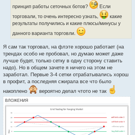
и
принцип работы сеточных ботов?
Если
т
а
торговали, то очень интересно узнать,
какие
н
результаты получились и какие плюсы/минусы у
н
ы
данного варианта торговли.
й
п
Я сам так торговал, на флэте хорошо работает (на
о
с
трендах особо не пробовал, но думаю может даже
т
лучше будет, только сетку в одну сторону ставить
надо). Но в общем зачете я ничего на этом не
заработал. Первые 3-4 сетки отрабатывались хорош
в профит, а последняя сжирала все что было
накоплено
вероятно делал чтото не так
ВЛОЖЕНИЯ