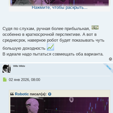
н
ы
Нажмите, чтобы раскрыть...
й
п
о
с
т
Судя по слухам, ручная более прибыльная,
особенно в краткосрочной перспективе. А вот в
Воскресного вечера торговцам
.
среднесрок, наверное робот будет показывать чуть
Как считаете лучше руками торговать или
применять советники?
большую доходность
В идеале надо пытаться совмещать оба варианта.
Wills Wilde
Н
02 янв 2026, 08:00
е
п
р
Robotic
писал(а):
о
ч
и
т