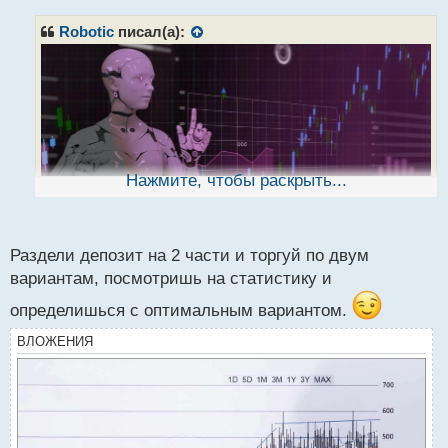
п
р
Robotic
писал(а):
о
ч
и
т
а
н
н
ы
Нажмите, чтобы раскрыть...
й
п
о
с
Раздели депозит на 2 части и торгуй по двум
т
вариантам, посмотришь на статистику и
Воскресного вечера торговцам
.
определишься с оптимальным вариантом.
Как считаете лучше руками торговать или
применять советники?
ВЛОЖЕНИЯ