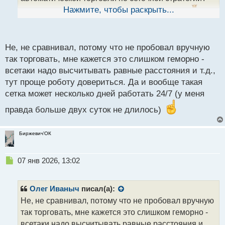
ы
Нажмите, чтобы раскрыть...
Насколько робот превосходит в доходности
й
п
ручной метод?
о
с
Не, не сравнивал, потому что не пробовал вручную
т
так торговать, мне кажется это слишком геморно -
всетаки надо высчитывать равные расстояния и т.д.,
тут проще роботу довериться. Да и вообще такая
сетка может несколько дней работать 24/7 (у меня
правда больше двух суток не длилось)
Биржевич'ОК
Н
07 янв 2026, 13:02
е
п
р
Олег Иваныч
писал(а):
о
Не, не сравнивал, потому что не пробовал вручную
ч
так торговать, мне кажется это слишком геморно -
и
т
всетаки надо высчитывать равные расстояния и