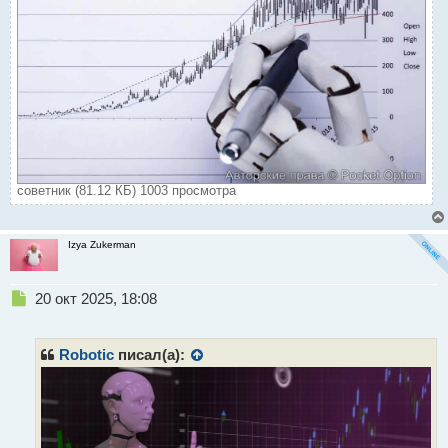
советник (81.12 КБ) 1003 просмотра
Izya Zukerman
Н
20 окт 2025, 18:08
е
п
р
Robotic
писал(а):
о
ч
и
т
а