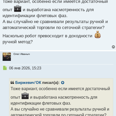
Тоже вариант, особенно если имеется достаточный
й
п
опыт
и выработана насмотренность для
о
идентификации флетовых фаз.
с
А вы случайно не сравнивали результаты ручной и
т
автоматической торговли по сеточной стратегии?
Насколько робот превосходит в доходности
ручной метод?
Олег Иваныч
Н
06 янв 2026, 15:23
е
п
р
Биржевич'ОК
писал(а):
о
Тоже вариант, особенно если имеется достаточный
ч
и
опыт
и выработана насмотренность для
т
идентификации флетовых фаз.
а
А вы случайно не сравнивали результаты ручной и
н
н
автоматической торговли по сеточной стратегии?