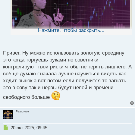
и
т
а
н
н
ы
Нажмите, чтобы раскрыть...
й
п
о
с
Привет. Ну можно использовать золотую среедину
т
это когда торгуешь руками но советники
Воскресного вечера торговцам
.
контролируют твои риски чтобы не терять лишнего. А
Как считаете лучше руками торговать или
вобще думаю сначала лучше научиться видеть как
применять советники?
ходит рынок а вот потом если получится то загнать
это в сову так и нервы будут целей и времени
свободного больше
Рамоныч
Н
20 окт 2025, 09:45
е