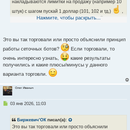
накладываются лимитки на продажу (например 10
н
н
штук) с шагом пускай 1 доллар (101, 102 и тд.)
,
ы
а снизу на покупку по тому же принципу. Стоп
Нажмите, чтобы раскрыть...
й
ставится на продажные лимитки ставится
п
одинаковый на все гдето за пределами канала, а на
о
с
покупки стоп с другой стороны и тоже один общий.
Это вы так торговали или просто объяснили принцип
т
А тейки соответственно на середине канала тоже
работы сеточных ботов?
Если торговали, то
общие на каждое направление позиции. И вот цена
по канала туда/сюда ходит и собирает лимитки и
очень интересно узнать,
какие результаты
тейки. Очень хорошо работает на флэтовом рынке.
получились и какие плюсы/минусы у данного
Можно также и на трендовом делать только лимитки
варианта торговли.
тогда ставятся в одном направлении (в сторону
тренда).
Олег Иваныч
Н
03 янв 2026, 11:03
е
п
р
Биржевич'ОК
писал(а):
о
Это вы так торговали или просто объяснили
ч