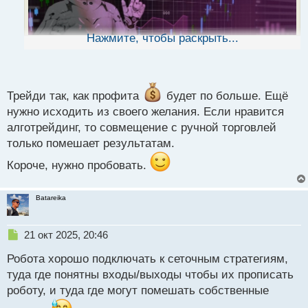
н
н
ы
Нажмите, чтобы раскрыть...
й
п
о
с
т
Трейди так, как профита
будет по больше. Ещё
нужно исходить из своего желания. Если нравится
Воскресного вечера торговцам
.
алготрейдинг, то совмещение с ручной торговлей
Как считаете лучше руками торговать или
только помешает результатам.
применять советники?
Короче, нужно пробовать.
Batareika
Н
21 окт 2025, 20:46
е
Робота хорошо подключать к сеточным стратегиям,
п
р
туда где понятны входы/выходы чтобы их прописать
о
роботу, и туда где могут помешать собственные
ч