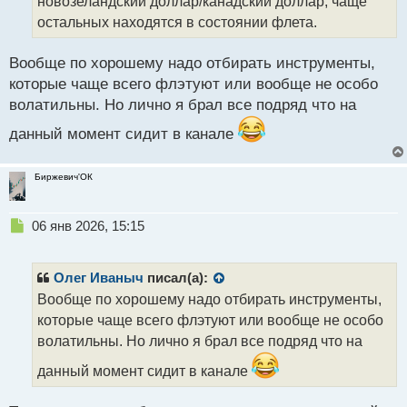
новозеландский доллар/канадский доллар, чаще
ы
остальных находятся в состоянии флета.
й
п
Вообще по хорошему надо отбирать инструменты,
о
с
которые чаще всего флэтуют или вообще не особо
т
волатильны. Но лично я брал все подряд что на
данный момент сидит в канале
Биржевич'ОК
Н
06 янв 2026, 15:15
е
п
р
Олег Иваныч
писал(а):
о
Вообще по хорошему надо отбирать инструменты,
ч
которые чаще всего флэтуют или вообще не особо
и
т
волатильны. Но лично я брал все подряд что на
а
данный момент сидит в канале
н
н
ы