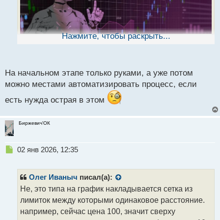
а
н
н
ы
Нажмите, чтобы раскрыть...
й
п
о
с
На начальном этапе только руками, а уже потом
т
можно местами автоматизировать процесс, если
Воскресного вечера торговцам
.
есть нужда острая в этом
Как считаете лучше руками торговать или
применять советники?
Биржевич'ОК
Н
02 янв 2026, 12:35
е
п
р
Олег Иваныч
писал(а):
о
Не, это типа на график накладывается сетка из
ч
лимиток между которыми одинаковое расстояние.
и
т
например, сейчас цена 100, значит сверху
а