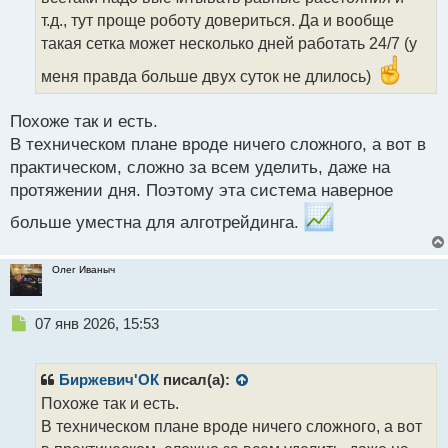
а
т.д., тут проще роботу довериться. Да и вообще
н
такая сетка может несколько дней работать 24/7 (у
н
ы
меня правда больше двух суток не длилось)
й
п
Похоже так и есть.
о
с
В техническом плане вроде ничего сложного, а вот в
т
практическом, сложно за всем уделить, даже на
протяжении дня. Поэтому эта система наверное
больше уместна для алготрейдинга.
Олег Иваныч
Н
07 янв 2026, 15:53
е
п
р
Биржевич'ОК
писал(а):
о
Похоже так и есть.
ч
В техническом плане вроде ничего сложного, а вот
и