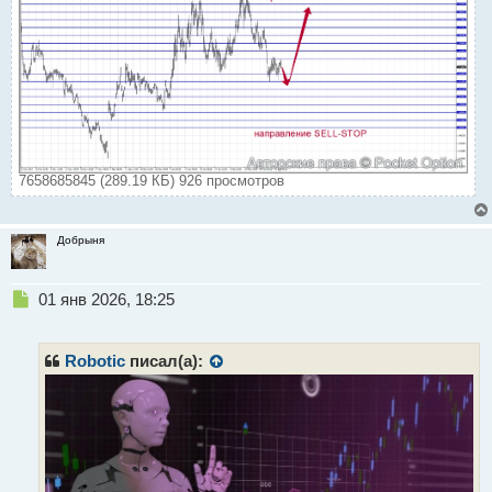
7658685845 (289.19 КБ) 926 просмотров
Добрыня
Н
01 янв 2026, 18:25
е
п
р
Robotic
писал(а):
о
ч
и
т
а
н