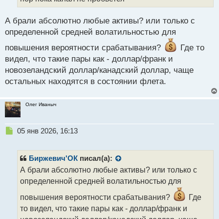
н
ы
й
А брали абсолютно любые активы? или только с
п
определенной средней волатильностью для
о
с
повышения вероятности срабатывания?
Где то
т
видел, что такие пары как - доллар/франк и
новозеландский доллар/канадский доллар, чаще
остальных находятся в состоянии флета.
Олег Иваныч
Н
05 янв 2026, 16:13
е
п
р
Биржевич'ОК
писал(а):
о
А брали абсолютно любые активы? или только с
ч
определенной средней волатильностью для
и
т
повышения вероятности срабатывания?
Где
а
то видел, что такие пары как - доллар/франк и
н
н