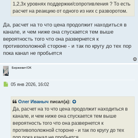
1,2,3х уровнях поддержки/сопротивления ? То есть
ы
й
расчет на реакцию от одного из них с разворотом.
п
о
Да, расчет на то что цена продолжит находиться в
с
канале, и чем ниже она спускается тем выше
т
вероятность того что она развернется к
противоположной стороне - и так по кругу до тех пор
пока канал не пробьется
Биржевич'ОК
Н
05 янв 2026, 16:02
е
п
р
Олег Иваныч
писал(а):
о
Да, расчет на то что цена продолжит находиться в
ч
канале, и чем ниже она спускается тем выше
и
т
вероятность того что она развернется к
а
противоположной стороне - и так по кругу до тех
н
пор пока канал не пробьется