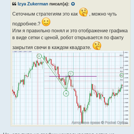
р
Izya Zukerman
писал(а):
о
ч
Сеточным стратегиям это как
, можно чуть
и
подробнее.?
т
а
Или я правильно понял и это отображение графика
н
в виде сетки с ценой, робот открывается по факту
н
ы
закрытия свечи в каждом квадрате.
й
п
о
с
т