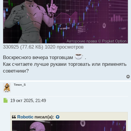
и
т
а
н
н
ы
й
п
о
330925 (77.62 КБ) 1020 просмотров
с
т
Воскресного вечера торговцам
.
Как считаете лучше руками торговать или применять
советники?
Timon_S
Н
19 окт 2025, 21:49
е
п
р
Robotic
писал(а):
о
ч