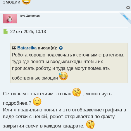
и
эмоции
т
а
н
Izya Zukerman
н
ы
Н
22 окт 2025, 10:13
й
е
п
п
о
р
с
Batareika
писал(а):
о
т
Робота хорошо подключать к сеточным стратегиям,
ч
туда где понятны входы/выходы чтобы их
и
т
прописать роботу, и туда где могут помешать
а
собственные эмоции
н
н
ы
Сеточным стратегиям это как
, можно чуть
й
п
подробнее.?
о
Или я правильно понял и это отображение графика в
с
т
виде сетки с ценой, робот открывается по факту
закрытия свечи в каждом квадрате.