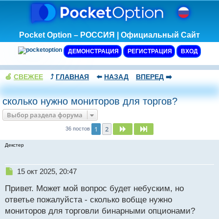
Pocket Option – РОССИЯ | Официальный Сайт
ДЕМОНСТРАЦИЯ
РЕГИСТРАЦИЯ
ВХОД
🍏
СВЕЖЕЕ
⤴️
ГЛАВНАЯ
⬅️
НАЗАД
ВПЕРЕД
➡️
сколько нужно мониторов для торгов?
Выбор раздела форума
1
2
След.
След.
36 постов
Декстер
Н
15 окт 2025, 20:47
е
Привет. Может мой вопрос будет небуским, но
п
р
ответье пожалуйста - сколько вобще нужно
о
мониторов для торговли бинарными опционами?
ч