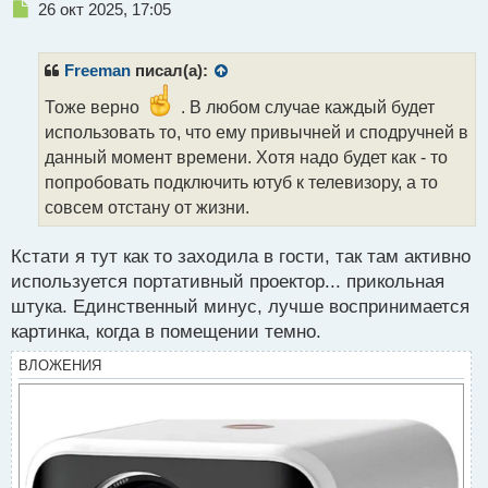
Н
26 окт 2025, 17:05
е
п
р
Freeman
писал(а):
о
ч
Тоже верно
. В любом случае каждый будет
и
использовать то, что ему привычней и сподручней в
т
данный момент времени. Хотя надо будет как - то
а
попробовать подключить ютуб к телевизору, а то
н
н
совсем отстану от жизни.
ы
й
Кстати я тут как то заходила в гости, так там активно
п
используется портативный проектор... прикольная
о
с
штука. Единственный минус, лучше воспринимается
т
картинка, когда в помещении темно.
ВЛОЖЕНИЯ