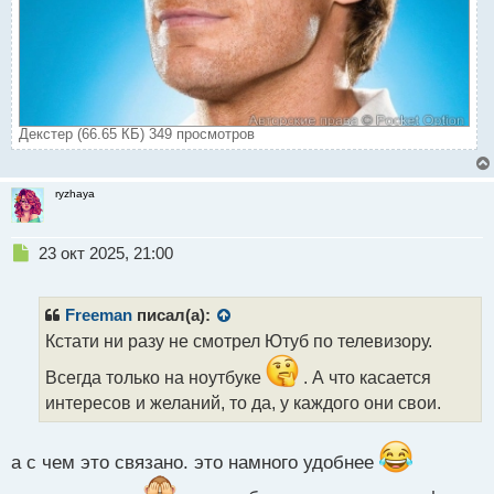
Декстер (66.65 КБ) 349 просмотров
ryzhaya
Н
23 окт 2025, 21:00
е
п
р
Freeman
писал(а):
о
Кстати ни разу не смотрел Ютуб по телевизору.
ч
и
Всегда только на ноутбуке
. А что касается
т
интересов и желаний, то да, у каждого они свои.
а
н
н
а с чем это связано. это намного удобнее
ы
й