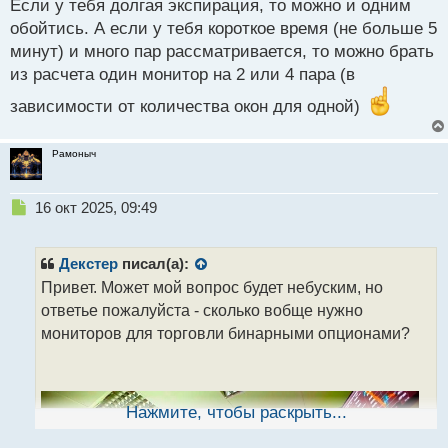
Если у тебя долгая экспирация, то можно и одним
п
р
обойтись. А если у тебя короткое время (не больше 5
о
минут) и много пар рассматривается, то можно брать
ч
из расчета один монитор на 2 или 4 пара (в
и
т
зависимости от количества окон для одной)
а
н
н
Рамоныч
ы
й
п
Н
16 окт 2025, 09:49
о
е
с
п
т
р
Декстер
писал(а):
о
Привет. Может мой вопрос будет небуским, но
ч
ответье пожалуйста - сколько вобще нужно
и
т
мониторов для торговли бинарными опционами?
а
н
н
ы
Нажмите, чтобы раскрыть...
й
п