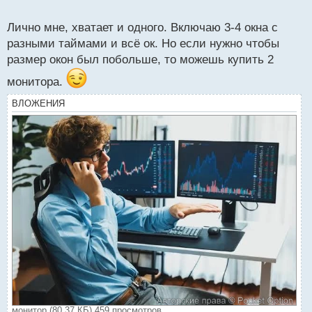
о
с
Лично мне, хватает и одного. Включаю 3-4 окна с
т
разными таймами и всё ок. Но если нужно чтобы
размер окон был побольше, то можешь купить 2
монитора.
ВЛОЖЕНИЯ
монитор (80.37 КБ) 459 просмотров