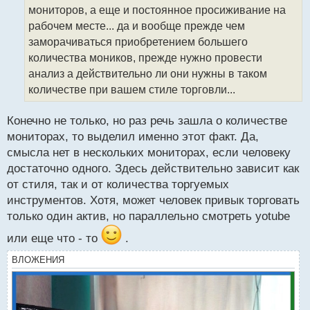
ч
мониторов, а еще и постоянное просиживание на
и
т
рабочем месте... да и вообще прежде чем
а
заморачиваться приобретением большего
н
количества моников, прежде нужно провести
н
анализ а действительно ли они нужны в таком
ы
й
количестве при вашем стиле торговли...
п
о
Конечно не только, но раз речь зашла о количестве
с
мониторах, то выделил именно этот факт. Да,
т
смысла нет в нескольких мониторах, если человеку
достаточно одного. Здесь действительно зависит как
от стиля, так и от количества торгуемых
инструментов. Хотя, может человек привык торговать
только один актив, но параллельно смотреть yotube
или еще что - то
.
ВЛОЖЕНИЯ