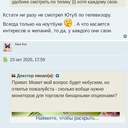
а
удобнее смотреть по телику ))) хотя каждому свое.
н
н
Кстати ни разу не смотрел Ютуб по телевизору.
ы
й
Всегда только на ноутбуке
. А что касается
п
интересов и желаний, то да, у каждого они свои.
о
с
т
Artur Kot
Н
23 окт 2025, 17:59
е
п
р
Декстер
писал(а):
о
Привет. Может мой вопрос будет небуским, но
ч
ответье пожалуйста - сколько вобще нужно
и
т
мониторов для торговли бинарными опционами?
а
н
н
ы
Нажмите, чтобы раскрыть...
й
п