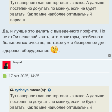
о
Тут наверное главное торговать в плюс. А дальше
с
ч
постепенно докупать по монику, если не будет
т
и
т
хватать. Как по мне наиболее оптимальный
а
вариант...
н
н
Да, и лучше это делать с выведенного профита. Но
ы
й
не стОит еще забывать, что мониторы, особенно в
п
большом количестве, не такое уж и безвредное для
о
с
здоровья оборудование
.
т
Георгий
Н
17 окт 2025, 14:35
е
п
р
ryzhaya
писал(а):
о
Тут наверное главное торговать в плюс. А дальше
ч
постепенно докупать по монику, если не будет
и
т
хватать. Как по мне наиболее оптимальный
а