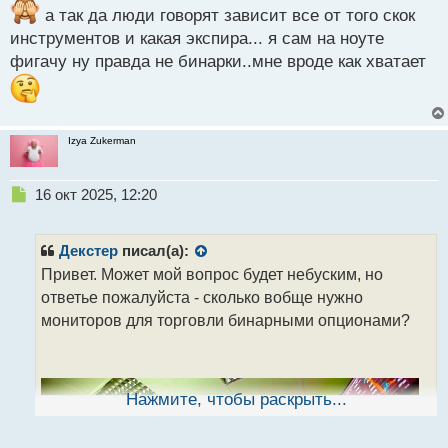
а так да люди говорят зависит все от того скок
инструментов и какая экспира... я сам на ноуте
фигачу ну правда не бинарки..мне вроде как хватает
Izya Zukerman
Н
16 окт 2025, 12:20
е
п
р
Декстер
писал(а):
о
Привет. Может мой вопрос будет небуским, но
ч
ответье пожалуйста - сколько вобще нужно
и
т
мониторов для торговли бинарными опционами?
а
н
н
ы
Нажмите, чтобы раскрыть...
й
п
о