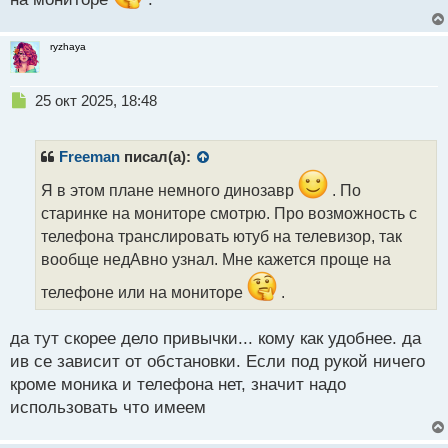
ryzhaya
Н
25 окт 2025, 18:48
е
п
р
Freeman
писал(а):
о
ч
Я в этом плане немного динозавр
. По
и
старинке на мониторе смотрю. Про возможность с
т
телефона транслировать ютуб на телевизор, так
а
вообще недАвно узнал. Мне кажется проще на
н
н
телефоне или на мониторе
.
ы
й
п
да тут скорее дело привычки... кому как удобнее. да
о
ив се зависит от обстановки. Если под рукой ничего
с
кроме моника и телефона нет, значит надо
т
использовать что имеем