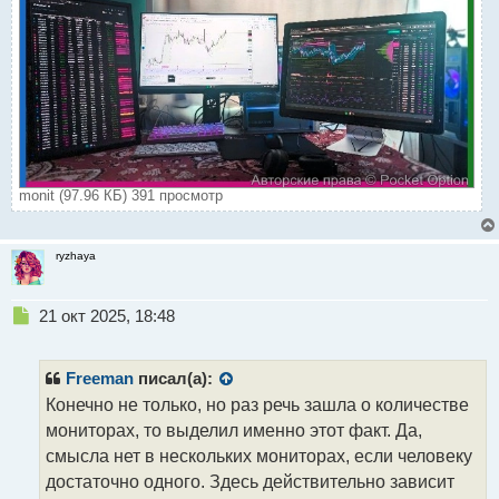
monit (97.96 КБ) 391 просмотр
ryzhaya
Н
21 окт 2025, 18:48
е
п
р
Freeman
писал(а):
о
Конечно не только, но раз речь зашла о количестве
ч
мониторах, то выделил именно этот факт. Да,
и
т
смысла нет в нескольких мониторах, если человеку
а
достаточно одного. Здесь действительно зависит
н