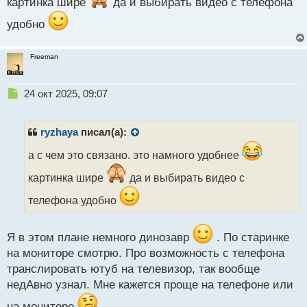
картинка шире
да и выбирать видео с телефона
п
о
удобно
с
т
Freeman
Н
24 окт 2025, 09:07
е
п
р
ryzhaya
писал(а):
о
ч
а с чем это связано. это намного удобнее
и
картинка шире
да и выбирать видео с
т
а
телефона удобно
н
н
ы
Я в этом плане немного динозавр
. По старинке
й
на мониторе смотрю. Про возможность с телефона
п
о
транслировать ютуб на телевизор, так вообще
с
недАвно узнал. Мне кажется проще на телефоне или
т
на мониторе
.