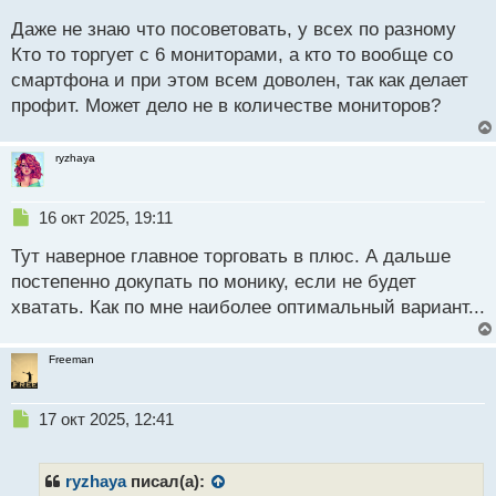
с
Даже не знаю что посоветовать, у всех по разному
т
Кто то торгует с 6 мониторами, а кто то вообще со
смартфона и при этом всем доволен, так как делает
профит. Может дело не в количестве мониторов?
ryzhaya
Н
16 окт 2025, 19:11
е
Тут наверное главное торговать в плюс. А дальше
п
р
постепенно докупать по монику, если не будет
о
хватать. Как по мне наиболее оптимальный вариант...
ч
и
т
Freeman
а
н
н
Н
17 окт 2025, 12:41
ы
е
й
п
п
р
ryzhaya
писал(а):
о