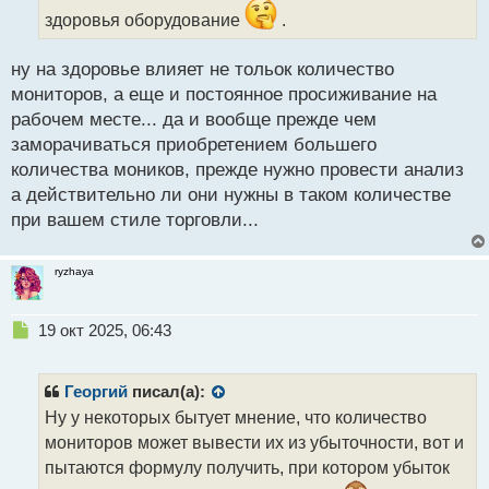
а
здоровья оборудование
.
н
н
ы
ну на здоровье влияет не тольок количество
й
мониторов, а еще и постоянное просиживание на
п
рабочем месте... да и вообще прежде чем
о
с
заморачиваться приобретением большего
т
количества моников, прежде нужно провести анализ
а действительно ли они нужны в таком количестве
при вашем стиле торговли...
ryzhaya
Н
19 окт 2025, 06:43
е
п
р
Георгий
писал(а):
о
Ну у некоторых бытует мнение, что количество
ч
мониторов может вывести их из убыточности, вот и
и
т
пытаются формулу получить, при котором убыток
а