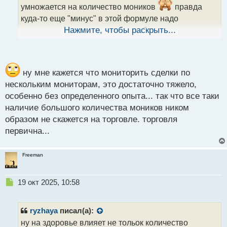
умножается на количество моников
правда
н
н
куда-то еще "минус" в этой формуле надо
ы
поставить, а то получается что убыток прямо
Нажмите, чтобы раскрыть...
й
п
пропорционален количеству мониторов
о
с
т
ну мне кажется что мониторить сделки по
нескольким мониторам, это достаточно тяжело,
особенно без определенного опыта... так что все таки
наличие большого количества моников ником
образом не скажется на торговле. торговля
первична...
Freeman
Н
19 окт 2025, 10:58
е
п
р
ryzhaya
писал(а):
о
ну на здоровье влияет не тольок количество