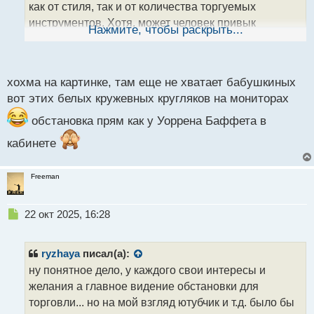
как от стиля, так и от количества торгуемых
н
инструментов. Хотя, может человек привык
ы
Нажмите, чтобы раскрыть...
й
торговать только один актив, но параллельно
п
смотреть yotube или еще что - то
.
о
с
хохма на картинке, там еще не хватает бабушкиных
т
вот этих белых кружевных кругляков на мониторах
обстановка прям как у Уоррена Баффета в
кабинете
Freeman
Н
22 окт 2025, 16:28
е
п
р
ryzhaya
писал(а):
о
ну понятное дело, у каждого свои интересы и
ч
желания а главное видение обстановки для
и
т
торговли... но на мой взгляд ютубчик и т.д. было бы