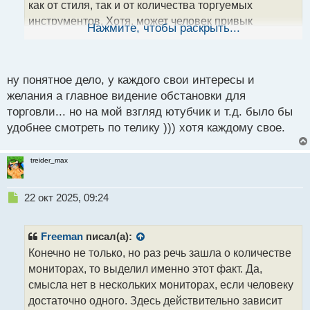
как от стиля, так и от количества торгуемых
н
инструментов. Хотя, может человек привык
ы
Нажмите, чтобы раскрыть...
й
торговать только один актив, но параллельно
п
смотреть yotube или еще что - то
.
о
с
ну понятное дело, у каждого свои интересы и
т
желания а главное видение обстановки для
торговли... но на мой взгляд ютубчик и т.д. было бы
удобнее смотреть по телику ))) хотя каждому свое.
treider_max
Н
22 окт 2025, 09:24
е
п
р
Freeman
писал(а):
о
Конечно не только, но раз речь зашла о количестве
ч
мониторах, то выделил именно этот факт. Да,
и
т
смысла нет в нескольких мониторах, если человеку
а
достаточно одного. Здесь действительно зависит
н