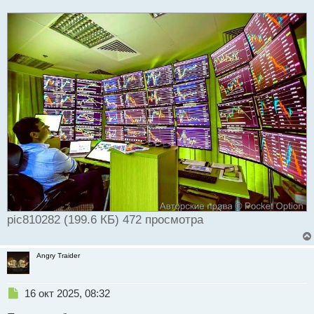
и
т
а
н
н
ы
й
п
о
с
т
pic810282 (199.6 КБ) 472 просмотра
Angry Traider
Н
16 окт 2025, 08:32
е