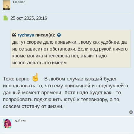
Freeman
Н
25 окт 2025, 20:16
е
п
р
ryzhaya
писал(а):
о
да тут скорее дело привычки... кому как удобнее. да
ч
ив се зависит от обстановки. Если под рукой ничего
и
т
кроме моника и телефона нет, значит надо
а
использовать что имеем
н
н
ы
Тоже верно
. В любом случае каждый будет
й
использовать то, что ему привычней и сподручней в
п
данный момент времени. Хотя надо будет как - то
о
с
попробовать подключить ютуб к телевизору, а то
т
совсем отстану от жизни.
ryzhaya