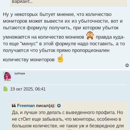
вариант...
н
н
Ну у некоторых бытует мнение, что количество
ы
й
мониторов может вывести их из убыточности, вот и
п
пытаются формулу получить, при котором убыток
о
с
умножается на количество моников
правда куда-
т
то еще "минус" в этой формуле надо поставить, а то
получается что убыток прямо пропорционален
количеству мониторов
ryzhaya
Н
19 окт 2025, 06:41
е
п
р
Freeman
писал(а):
о
Да, и лучше это делать с выведенного профита. Но
ч
не стОит еще забывать, что мониторы, особенно в
и
т
большом количестве, не такое уж и безвредное для