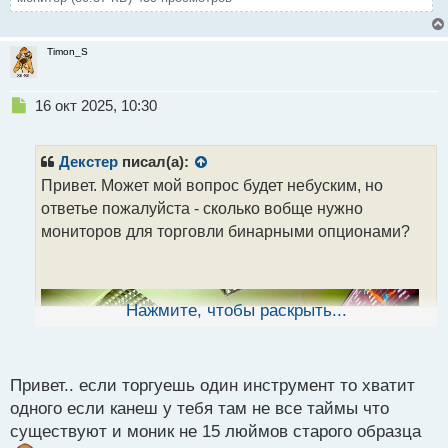
Timon_S
Н
16 окт 2025, 10:30
е
п
р
Декстер
писал(а):
о
Привет. Может мой вопрос будет небуским, но
ч
ответье пожалуйста - сколько вобще нужно
и
т
мониторов для торговли бинарными опционами?
а
н
н
ы
Нажмите, чтобы раскрыть...
й
п
о
с
Привет.. если торгуешь один инструмент то хватит
т
одного если канеш у тебя там не все таймы что
существуют и моник не 15 люймов старого образца