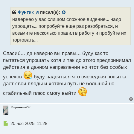
е
п
р
Фунтик_я
писал(а):
о
навернео у вас слишом сложное видение... надо
ч
упрощать... попробуйте еще раз разобраться, и
и
т
возьмите несколько правил в работу и пробуйте их
а
торговать...
н
н
Спасиб... да наверно вы правы... буду как то
ы
й
пытаться упрощать хотя и так до этого предпринимал
п
действия в данном направлении но чтот без особых
о
с
успехов
буду надеяться что очередная попытка
т
даст свои плоды и хотябы путь не большой но
стабильный плюс смогу выйти
Биржевич'ОК
Н
20 ноя 2025, 11:28
е
п