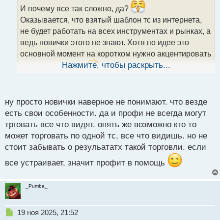
ч
И почему все так сложно, да?
и
Оказывается, что взятый шаблон тс из интернета,
т
не будет работать на всех инструментах и рынках, а
а
ведь новички этого не знают. Хотя по идее это
н
н
основной момент на коротком нужно акцентировать
ы
Нажмите, чтобы раскрыть...
внимание. Может
именно поэтому многие
й
п
утверждают, что трейдинг это казино
и просто
о
с
игра в угадайку?
ну просто новички наверное не понимают. что везде
т
есть свои особенности. да и профи не всегда могут
трговать все что видят. опять же возможно кто то
может торговать по одной тс, все что видишь. но не
стоит забывать о резульататх такой торговли. если
все устраивает, значит профит в помощь
_Pumba_
Н
19 ноя 2025, 21:52