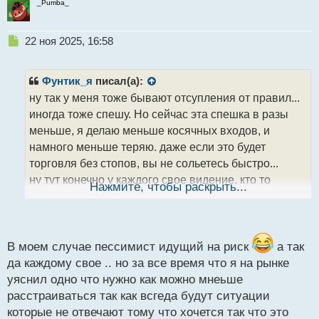
_Pumba_
Н
22 ноя 2025, 16:58
е
п
р
Фунтик_я
писал(а):
о
ну так у меня тоже бывают отсупления от правил...
ч
иногда тоже спешу. Но сейчас эта спешка в разы
и
т
меньше, я делаю меньше косячных входов, и
а
намного меньше теряю. даже если это будет
н
торговля без стопов, вы не сольетесь быстро...
н
ну тут конечно у каждого свое видение, кто то
ы
Нажмите, чтобы раскрыть...
й
оптимист и готов идти на риск,а кто то писсимист и
п
перестраховщик
.
о
с
т
В моем случае пессимист идущий на риск
а так
да каждому свое .. но за все время что я на рынке
уяснил одно что нужно как можно мнеьше
расстраиваться так как всгеда будут ситуации
которые не отвечают тому что хочется так что это