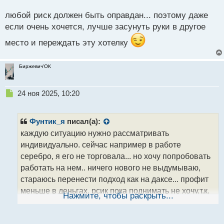
о
с
любой риск должен быть оправдан... поэтому даже
т
если очень хочется, лучше засунуть руки в другое
место и переждать эту хотелку
Биржевич'ОК
Н
24 ноя 2025, 10:20
е
п
р
Фунтик_я
писал(а):
о
каждую ситуацию нужно рассматривать
ч
индивидуально. сейчас например в работе
и
т
серебро, я его не торговала... но хочу попробовать
а
работать на нем.. ничего нового не выдумываю,
н
стараюсь перенести подход как на даксе... профит
н
меньше в деньгах, рсик пока поднимать не хочу,т.к.
ы
Нажмите, чтобы раскрыть...
й
нет уверенности . не привыкла к ходу металла... так
п
что пока говорить еще рано в топку его или нет...
о