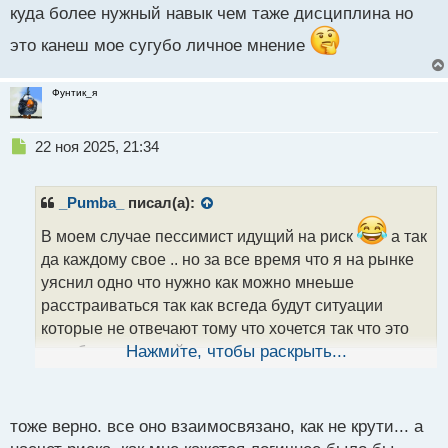
куда более нужный навык чем таже дисциплина но
это канеш мое сугубо личное мнение
Фунтик_я
Н
22 ноя 2025, 21:34
е
п
р
_Pumba_
писал(а):
о
ч
В моем случае пессимист идущий на риск
а так
и
да каждому свое .. но за все время что я на рынке
т
уяснил одно что нужно как можно мнеьше
а
расстраиваться так как всгеда будут ситуации
н
н
которые не отвечают тому что хочется так что это
ы
куда более нужный навык чем таже дисциплина но
Нажмите, чтобы раскрыть...
й
п
это канеш мое сугубо личное мнение
о
с
тоже верно. все оно взаимосвязано, как не крути... а
т