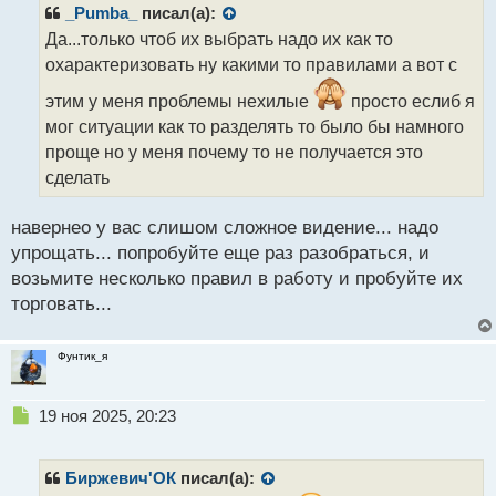
р
_Pumba_
писал(а):
о
Да...только чтоб их выбрать надо их как то
ч
охарактеризовать ну какими то правилами а вот с
и
т
этим у меня проблемы нехилые
просто еслиб я
а
мог ситуации как то разделять то было бы намного
н
н
проще но у меня почему то не получается это
ы
сделать
й
п
навернео у вас слишом сложное видение... надо
о
с
упрощать... попробуйте еще раз разобраться, и
т
возьмите несколько правил в работу и пробуйте их
торговать...
Фунтик_я
Н
19 ноя 2025, 20:23
е
п
р
Биржевич'ОК
писал(а):
о