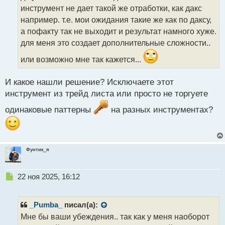
ч
инструмент не дает такой же отработки, как дакс
и
т
например. т.е. мои ожидания такие же как по даксу,
а
а пофакту так не выходит и результат намного хуже.
н
для меня это создает дополнительные сложности..
н
ы
или возможно мне так кажется...
й
п
И какое нашли решение? Исключаете этот
о
с
инструмент из трейд листа или просто не торгуете
т
одинаковые паттерны
на разных инструментах?
Фунтик_я
Н
22 ноя 2025, 16:12
е
п
р
_Pumba_
писал(а):
о
Мне бы ваши убеждения.. так как у меня наоборот
ч