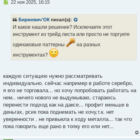
Н
22 ноя 2025, 16:15
е
п
р
Биржевич'ОК
писал(а):
о
И какое нашли решение? Исключаете этот
ч
инструмент из трейд листа или просто не торгуете
и
т
одинаковые паттерны
на разных
а
н
инструментах?
н
ы
й
п
каждую ситуацию нужно рассматривать
о
индивидуально. сейчас например в работе серебро,
с
я его не торговала... но хочу попробовать работать на
т
нем.. ничего нового не выдумываю, стараюсь
перенести подход как на даксе... профит меньше в
деньгах, рсик пока поднимать не хочу,т.к. нет
уверенности . не привыкла к ходу металла... так что
пока говорить еще рано в топку его или нет...