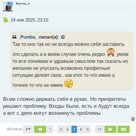
Фунтик_я
Н
24 ноя 2025, 23:15
е
п
р
_Pumba_
писал(а):
о
Так то оно так но не всегда можно себя заставить
ч
и
это сделать а в моем случае очень редко
умом
т
то все понимаю и здравым смыслом так сказать но
а
желание не упускать возможно профитные
н
н
ситуации делоет свое.. как итог то что имею а
ы
точнее то что не имею
й
п
о
Всем сложно держать себя в руках. Но приоритеты
с
решают проблему. Входы были, есть и будут всегда
т
а вот с депо могут возникнуть проблемы
Страница
7
из
11
1
5
6
7
8
9
11
Пред.
След.
След
203 поста
…
…