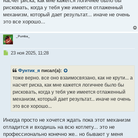
насчет риска, как мне кажется логичнее было бы
рисковать, когда у тебя уже имеется отлаженный
механизм, который дает результат... иначе не очень
это все хорошо...
_Pumba_
Н
23 ноя 2025, 11:28
е
п
р
Фунтик_я
писал(а):
о
тоже верно. все оно взаимосвязано, как не крути... а
ч
насчет риска, как мне кажется логичнее было бы
и
т
рисковать, когда у тебя уже имеется отлаженный
а
механизм, который дает результат... иначе не очень
н
это все хорошо...
н
ы
й
Иногда просто не хочется ждать пока этот механизм
п
отладится и входишь на всю котлету... это не
о
профессионально конечно же.. но бывают у меня
с