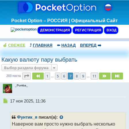
Pocket Option – РОССИЯ | Официальный Сайт
ДЕМОНСТРАЦИЯ
РЕГИСТРАЦИЯ
ВХОД
🍏
СВЕЖЕЕ
⤴️
ГЛАВНАЯ
⬅️
НАЗАД
ВПЕРЕД
➡️
Какую валюту пару выбрать
Выбор раздела форума
Страница
7
из
11
1
5
6
7
8
9
11
Пред.
След.
След
203 поста
…
…
_Pumba_
Н
17 ноя 2025, 11:36
е
п
р
Фунтик_я
писал(а):
о
Наверное вам просто нужно выбрать несколько
ч