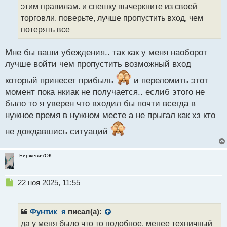
этим правилам. и спешку вычеркните из своей
и
т
торговли. поверьте, лучше пропустить вход, чем
а
потерять все
н
н
Мне бы ваши убеждения.. так как у меня наоборот
ы
й
лучше войти чем пропустить возможный вход
п
который принесет прибыль
и переломить этот
о
с
момент пока нкиак не получается.. еслиб этого не
т
было то я уверен что входил бы почти всегда в
нужное время в нужном месте а не прыгал как хз кто
не дождавшись ситуаций
Биржевич'ОК
Н
22 ноя 2025, 11:55
е
п
р
Фунтик_я
писал(а):
о
да у меня было что то подобное. менее техничный