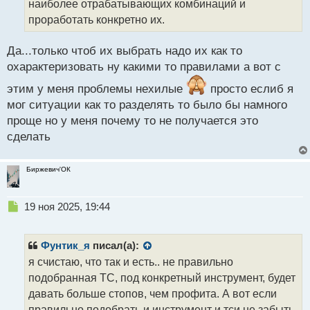
наиболее отрабатывающих комбинаций и
и
т
проработать конкретно их.
а
н
Да...только чтоб их выбрать надо их как то
н
охарактеризовать ну какими то правилами а вот с
ы
й
этим у меня проблемы нехилые
просто еслиб я
п
мог ситуации как то разделять то было бы намного
о
с
проще но у меня почему то не получается это
т
сделать
Биржевич'ОК
Н
19 ноя 2025, 19:44
е
п
р
Фунтик_я
писал(а):
о
я счистаю, что так и есть.. не правильно
ч
подобранная ТС, под конкретный инструмент, будет
и
т
давать больше стопов, чем профита. А вот если
а
правильно подобрать и инструмент и тси не забыть