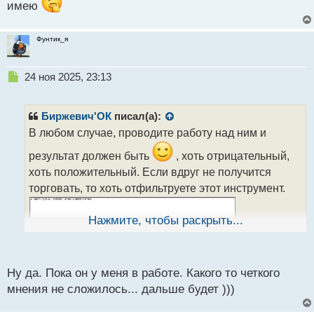
имею
Фунтик_я
Н
24 ноя 2025, 23:13
е
п
р
Биржевич'ОК
писал(а):
о
В любом случае, проводите работу над ним и
ч
и
результат должен быть
, хоть отрицательный,
т
хоть положительный. Если вдруг не получится
а
торговать, то хоть отфильтруете этот инструмент.
н
н
ы
Нажмите, чтобы раскрыть...
й
п
о
с
Ну да. Пока он у меня в работе. Какого то четкого
т
мнения не сложилось... дальше будет )))