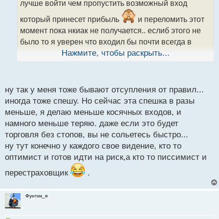
лучше войти чем пропустить возможный вход
и
т
который принесет прибыль
и переломить этот
а
момент пока нкиак не получается.. еслиб этого не
н
н
было то я уверен что входил бы почти всегда в
ы
нужное время в нужном месте а не прыгал как хз
Нажмите, чтобы раскрыть...
й
п
кто не дождавшись ситуаций
о
с
ну так у меня тоже бывают отсупления от правил...
т
иногда тоже спешу. Но сейчас эта спешка в разы
меньше, я делаю меньше косячных входов, и
намного меньше теряю. даже если это будет
торговля без стопов, вы не сольетесь быстро...
ну тут конечно у каждого свое видение, кто то
оптимист и готов идти на риск,а кто то писсимист и
перестраховщик
.
Фунтик_я