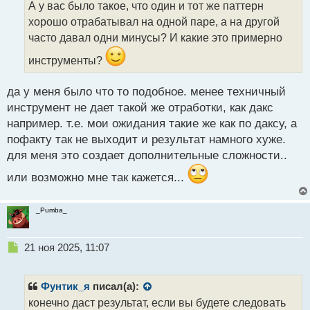
А у вас было такое, что один и тот же паттерн
ч
хорошо отрабатывал на одной паре, а на другой
и
т
часто давал одни минусы? И какие это примерно
а
инструменты?
н
н
ы
да у меня было что то подобное. менее техничный
й
инструмент не дает такой же отработки, как дакс
п
например. т.е. мои ожидания такие же как по даксу, а
о
с
пофакту так не выходит и результат намного хуже.
т
для меня это создает дополнительные сложности..
или возможно мне так кажется...
_Pumba_
Н
21 ноя 2025, 11:07
е
п
р
Фунтик_я
писал(а):
о
конечно даст результат, если вы будете следовать
ч