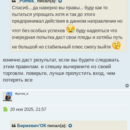
_Pumba_
писал(а):
о
Спасиб... да наверно вы правы... буду как то
ч
пытаться упрощать хотя и так до этого
и
т
предпринимал действия в данном направлении но
а
чтот без особых успехов
буду надеяться что
н
н
очередная попытка даст свои плоды и хотябы путь
ы
не большой но стабильный плюс смогу выйти
й
п
о
конечно даст результат, если вы будете следовать
с
этим правилам. и спешку вычеркните из своей
т
торговли. поверьте, лучше пропустить вход, чем
потерять все
Фунтик_я
Н
20 ноя 2025, 21:57
е
п
р
Биржевич'ОК
писал(а):
о