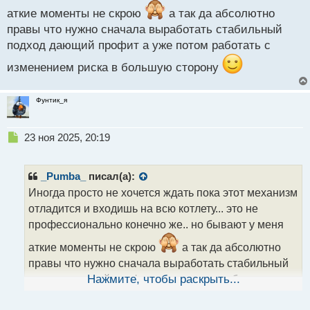
т
аткие моменты не скрою
а так да абсолютно
правы что нужно сначала выработать стабильный
подход дающий профит а уже потом работать с
изменением риска в большую сторону
Фунтик_я
Н
23 ноя 2025, 20:19
е
п
р
_Pumba_
писал(а):
о
Иногда просто не хочется ждать пока этот механизм
ч
отладится и входишь на всю котлету... это не
и
т
профессионально конечно же.. но бывают у меня
а
аткие моменты не скрою
а так да абсолютно
н
н
правы что нужно сначала выработать стабильный
ы
подход дающий профит а уже потом работать с
Нажмите, чтобы раскрыть...
й
п
изменением риска в большую сторону