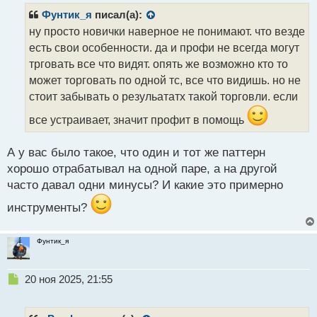
р
Фунтик_я
писал(а):
о
ну просто новички наверное не понимают. что везде
ч
есть свои особенности. да и профи не всегда могут
и
т
трговать все что видят. опять же возможно кто то
а
может торговать по одной тс, все что видишь. но не
н
стоит забывать о резульататх такой торговли. если
н
ы
все устраивает, значит профит в помощь
й
п
А у вас было такое, что один и тот же паттерн
о
с
хорошо отрабатывал на одной паре, а на другой
т
часто давал одни минусы? И какие это примерно
инструменты?
Фунтик_я
Н
20 ноя 2025, 21:55
е
п
р