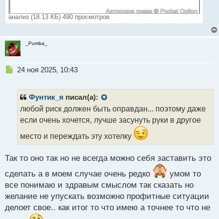
анализ (18.13 КБ) 490 просмотров
_Pumba_
Н
24 ноя 2025, 10:43
е
п
р
Фунтик_я
писал(а):
о
любой риск должен быть оправдан... поэтому даже
ч
если очень хочется, лучше засунуть руки в другое
и
т
место и переждать эту хотелку
а
н
н
Так то оно так но не всегда можно себя заставить это
ы
сделать а в моем случае очень редко
умом то
й
п
все понимаю и здравым смыслом так сказать но
о
желание не упускать возможно профитные ситуации
с
делоет свое.. как итог то что имею а точнее то что не
т