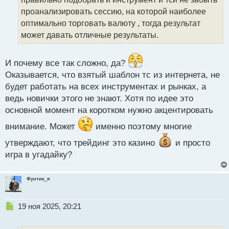
н
проанализировать сессию, на которой наиболее
н
оптимально торговать валюту , тогда результат
ы
й
может давать отличные результаты.
п
о
с
И почему все так сложно, да?
т
Оказывается, что взятый шаблон тс из интернета, не
будет работать на всех инструментах и рынках, а
ведь новички этого не знают. Хотя по идее это
основной момент на коротком нужно акцентировать
внимание. Может
именно поэтому многие
утверждают, что трейдинг это казино
и просто
игра в угадайку?
Фунтик_я
Н
19 ноя 2025, 20:21
е
п