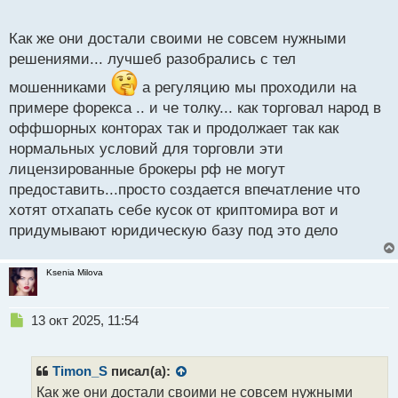
криптовалют.
размере 50 миллионов рублей и более. Тем не
о
менее, Владимир Чистюхин предполагает, что
с
Как же они достали своими не совсем нужными
На вопрос формирования резервов в
доступ к цифровой валюте также смогут получить и
т
решениями... лучшеб разобрались с тел
криптовалюте Чистюхин ответил отрицательно,
обычные квалифицированные инвесторы при
пока Центробанк такую возможность не
условии прохождения специального теста.
мошенниками
а регуляцию мы проходили на
рассматривает. На данный момент власти хотят
примере форекса .. и че толку... как торговал народ в
присмотреться к тому, как это будет работать у
оффшорных конторах так и продолжает так как
других, а уже потом заниматься реализацией.
нормальных условий для торговли эти
лицензированные брокеры рф не могут
А как вы думаете, поможет ли введение
предоставить...просто создается впечатление что
законодательства о регулировании криптовалют
хотят отхапать себе кусок от криптомира вот и
дальнейшей их легализации? Правильно ли
придумывают юридическую базу под это дело
ограничивать порог входа на криптовалютный
рынок для инвесторов или нет?
Ksenia Milova
Н
13 окт 2025, 11:54
е
п
р
Timon_S
писал(а):
о
Как же они достали своими не совсем нужными