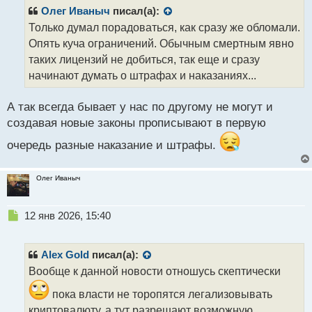
о
р
Олег Иваныч
писал(а):
с
о
Только думал порадоваться, как сразу же обломали.
т
ч
Опять куча ограничений. Обычным смертным явно
и
т
таких лицензий не добиться, так еще и сразу
а
начинают думать о штрафах и наказаниях...
н
н
А так всегда бывает у нас по другому не могут и
ы
й
создавая новые законы прописывают в первую
п
очередь разные наказание и штрафы.
о
с
т
Олег Иваныч
Н
12 янв 2026, 15:40
е
п
р
Alex Gold
писал(а):
о
Вообще к данной новости отношусь скептически
ч
и
пока власти не торопятся легализовывать
т
криптовалюту, а тут разрешают возможную