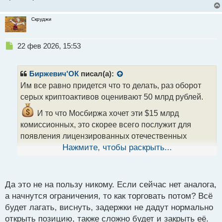
Скруджи
Н
22 фев 2026, 15:53
е
п
р
Биржевич'ОК
писал(а):
о
Им все равно придется что то делать, раз оборот
ч
серых криптоактивов оценивают 50 млрд рублей.
и
т
И то что Мосбиржа хочет эти $15 млрд
а
комиссионных, это скорее всего послужит для
н
н
появления лицензированных отечественных
ы
площадок, то есть как и ожидется, начнется
Нажмите, чтобы раскрыть...
й
активное «вытеснение» конкурентов через
п
технические ограничения (блокировка DNS, борьба
о
с
с VPN), по аналогии с мерами против зарубежных
Да это не на пользу никому. Если сейчас нет аналога,
т
а начнутся ограничения, то как торговать потом? Всё
IT-сервисов.
будет лагать, виснуть, задержки не дадут нормально
Короче, будет интересно, и явно не на пользу
открыть позицию, также сложно будет и закрыть её.
мелким трейдерам.