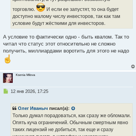
а
н
торговлю.
И если ее запустят, то она будет
н
доступно малому числу инвесторов, так как там
ы
условие будут жёсткими для инвесторов.
й
п
о
А условие то фактически одно - быть квалом. Так то
с
читал что статус этот относительно не сложно
т
получить, миллиардами воротить для этого не надо
Ksenia Milova
Н
12 янв 2026, 17:25
е
п
р
Олег Иваныч
писал(а):
о
Только думал порадоваться, как сразу же обломали.
ч
Опять куча ограничений. Обычным смертным явно
и
т
таких лицензий не добиться, так еще и сразу
а