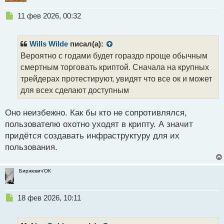
Н
11 фев 2026, 00:32
е
п
р
Wills Wilde
писал(а):
о
Вероятно с годами будет гораздо проще обычным
ч
смертным торговать криптой. Сначала на крупных
и
т
трейдерах протестируют, увидят что все ок и может
а
для всех сделают доступным
н
н
Оно неизбежно. Как бы кто не сопротивлялся,
ы
й
пользователю охотно уходят в крипту. А значит
п
придётся создавать инфраструктуру для их
о
пользования.
с
т
Биржевич'ОК
Н
18 фев 2026, 10:11
е
п