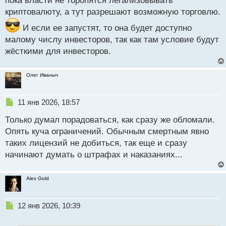
пока власти не торопятся легализовывать
о
криптовалюту, а тут разрешают возможную торговлю.
ч
и
И если ее запустят, то она будет доступно
т
а
малому числу инвесторов, так как там условие будут
н
жёсткими для инвесторов.
н
ы
й
Олег Иваныч
п
о
Н
с
11 янв 2026, 18:57
е
т
Только думал порадоваться, как сразу же обломали.
п
р
Опять куча ограничений. Обычным смертным явно
о
таких лицензий не добиться, так еще и сразу
ч
начинают думать о штрафах и наказаниях...
и
т
а
Alex Gold
н
н
ы
Н
12 янв 2026, 10:39
й
е
п
п