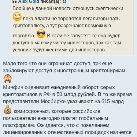
р
Alex Gold
писал(а):
о
Вообще к данной новости отношусь скептически
ч
и
пока власти не торопятся легализовывать
т
криптовалюту, а тут разрешают возможную
а
н
торговлю.
И если ее запустят, то она будет
н
доступно малому числу инвесторов, так как там
ы
условие будут жёсткими для инвесторов.
й
п
о
Мало того что они ограничат доступ, так ещё
с
заблокируют доступ к иностранным криптобиржам.
т
Минфин оценивает ежедневный оборот серых
криптоактивов в РФ в 50 млрд рублей. В то же время
представители Мосбиржи указывают на $15 млрд
комиссионных, которые российские
пользователи ежегодно платят глобальным
платформам. Ожидается, что с появлением
лицензированных отечественных площадок начнется