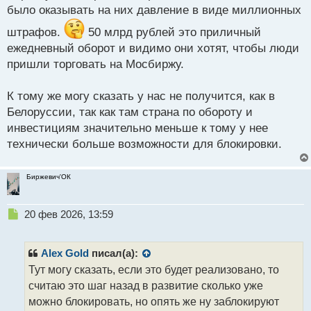
было оказывать на них давление в виде миллионных
Юристы не исключают внедрение жесткой модели,
штрафов.
50 млрд рублей это приличный
подобной той, что действует в Беларуси:
ежедневный оборот и видимо они хотят, чтобы люди
разрешены только локальные операторы. Однако
пришли торговать на Мосбиржу.
реализовать это на практике непросто. Даже после
официального ухода крупных игроков, на мировых
К тому же могу сказать у нас не получится, как в
биржах остаются миллионы россиян. Полная
Белоруссии, так как там страна по обороту и
изоляция может оказаться технически и социально
инвестициям значительно меньше к тому у нее
сложной задачей.
технически больше возможности для блокировки.
Помимо борьбы за прибыли, важную роль играет
Биржевич'ОК
политика: многие биржи активно поддерживают
санкционное давление. Однако эксперты
Н
предупреждают, что прямые запреты вряд ли
20 фев 2026, 13:59
е
«обелят» рынок. Напротив, отсутствие легального
п
статуса у привычных сервисов может
р
Alex Gold
писал(а):
спровоцировать рост мошенничества и спрос на
о
Тут могу сказать, если это будет реализовано, то
ч
услуги нелегальных «наземных» обменников.
считаю это шаг назад в развитие сколько уже
и
Вместо прозрачного регулирования есть риск
т
можно блокировать, но опять же ну заблокируют