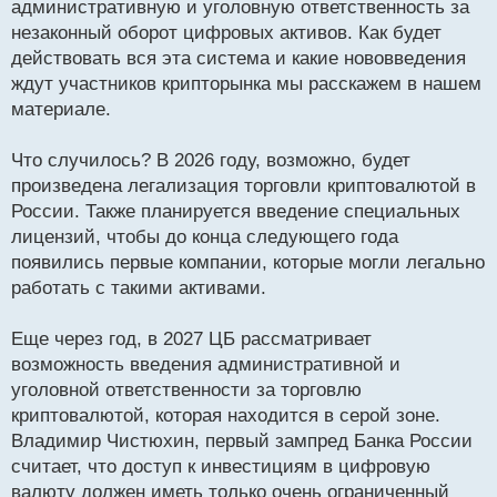
административную и уголовную ответственность за
ч
незаконный оборот цифровых активов. Как будет
и
т
действовать вся эта система и какие нововведения
а
ждут участников крипторынка мы расскажем в нашем
н
материале.
н
ы
й
Что случилось? В 2026 году, возможно, будет
п
произведена легализация торговли криптовалютой в
о
России. Также планируется введение специальных
с
лицензий, чтобы до конца следующего года
т
появились первые компании, которые могли легально
работать с такими активами.
Еще через год, в 2027 ЦБ рассматривает
возможность введения административной и
уголовной ответственности за торговлю
криптовалютой, которая находится в серой зоне.
Владимир Чистюхин, первый зампред Банка России
считает, что доступ к инвестициям в цифровую
валюту должен иметь только очень ограниченный