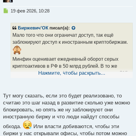
Н
19 фев 2026, 10:28
е
п
р
Биржевич'ОК
писал(а):
о
Мало того что они ограничат доступ, так ещё
ч
заблокируют доступ к иностранным криптобиржам.
и
т
а
Минфин оценивает ежедневный оборот серых
н
н
криптоактивов в РФ в 50 млрд рублей. В то же
ы
время представители Мосбиржи указывают на $15
Нажмите, чтобы раскрыть...
й
п
млрд
комиссионных, которые российские
о
пользователи ежегодно платят глобальным
с
Тут могу сказать, если это будет реализовано, то
платформам. Ожидается, что с появлением
т
считаю это шаг назад в развитие сколько уже можно
лицензированных отечественных площадок
блокировать, но опять же ну заблокируют они
начнется активное «вытеснение» конкурентов
иностранную биржу и что люди найдут способы
через технические ограничения (блокировка DNS,
борьба с VPN), по аналогии с мерами против
обхода.
Или власти добиваются, чтобы эти
зарубежных IT-сервисов.
биржи у нас открывали офисы, чтобы потом можно