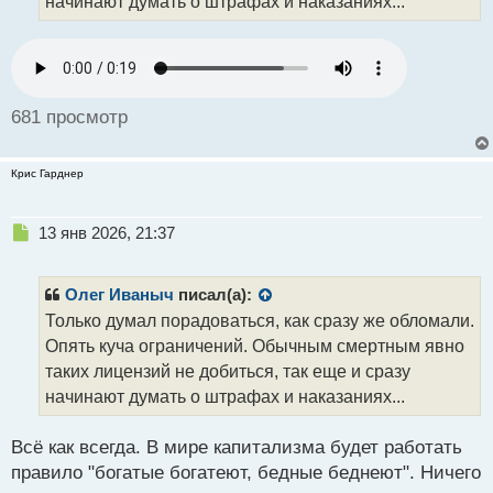
начинают думать о штрафах и наказаниях...
н
н
ы
й
п
о
681 просмотр
с
т
Крис Гарднер
Н
13 янв 2026, 21:37
е
п
р
Олег Иваныч
писал(а):
о
Только думал порадоваться, как сразу же обломали.
ч
Опять куча ограничений. Обычным смертным явно
и
т
таких лицензий не добиться, так еще и сразу
а
начинают думать о штрафах и наказаниях...
н
н
Всё как всегда. В мире капитализма будет работать
ы
й
правило "богатые богатеют, бедные беднеют". Ничего
п