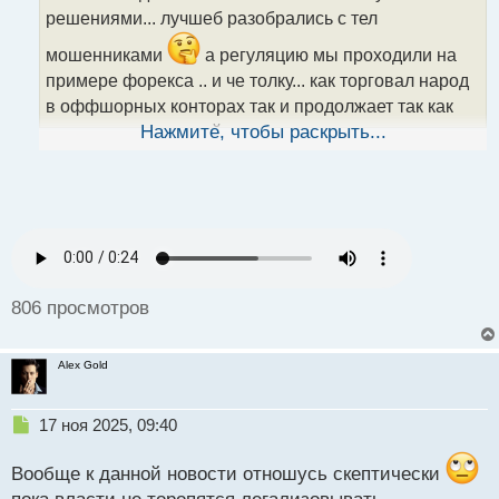
ч
решениями... лучшеб разобрались с тел
и
т
мошенниками
а регуляцию мы проходили на
а
примере форекса .. и че толку... как торговал народ
н
н
в оффшорных конторах так и продолжает так как
ы
нормальных условий для торговли эти
Нажмите, чтобы раскрыть...
й
лицензированные брокеры рф не могут
п
предоставить...просто создается впечатление что
о
с
хотят отхапать себе кусок от криптомира вот и
т
придумывают юридическую базу под это дело
806 просмотров
Alex Gold
Н
17 ноя 2025, 09:40
е
п
Вообще к данной новости отношусь скептически
р