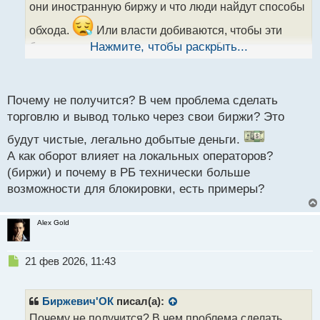
а
получить разветвленный черный рынок.
они иностранную биржу и что люди найдут способы
н
н
обхода.
Или власти добиваются, чтобы эти
ы
биржи у нас открывали офисы, чтобы потом можно
Нажмите, чтобы раскрыть...
й
было оказывать на них давление в виде
п
о
миллионных штрафов.
50 млрд рублей это
с
Почему не получится? В чем проблема сделать
приличный ежедневный оборот и видимо они хотят,
т
торговлю и вывод только через свои биржи? Это
чтобы люди пришли торговать на Мосбиржу.
будут чистые, легально добытые деньги.
К тому же могу сказать у нас не получится, как в
А как оборот влияет на локальных операторов?
Белоруссии, так как там страна по обороту и
(биржи) и почему в РБ технически больше
инвестициям значительно меньше к тому у нее
возможности для блокировки, есть примеры?
технически больше возможности для блокировки.
Alex Gold
Н
21 фев 2026, 11:43
е
п
р
Биржевич'ОК
писал(а):
о
Почему не получится? В чем проблема сделать