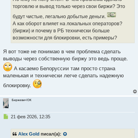
ч
торговлю и вывод только через свои биржи? Это
и
т
будут чистые, легально добытые деньги.
а
А как оборот влияет на локальных операторов?
н
н
(биржи) и почему в РБ технически больше
ы
возможности для блокировки, есть примеры?
й
п
Я вот тоже не понимаю в чем проблема сделать
о
с
выводы через собственную биржу это ведь проще.
т
А касаемо Белоруссии там просто страна
маленькая и технически легче сделать надежную
блокировку.
Биржевич'ОК
Н
21 фев 2026, 12:35
е
п
р
Alex Gold
писал(а):