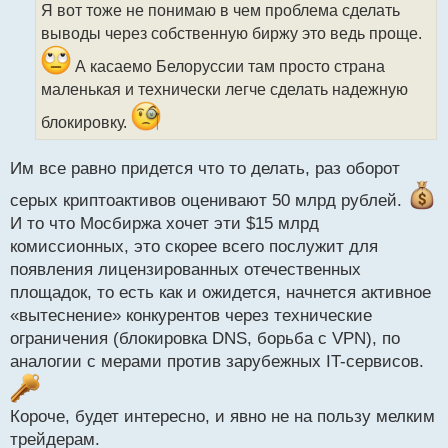
о
Я вот тоже не понимаю в чем проблема сделать
ч
выводы через собственную биржу это ведь проще.
и
т
А касаемо Белоруссии там просто страна
а
маленькая и технически легче сделать надежную
н
н
блокировку.
ы
й
п
Им все равно придется что то делать, раз оборот
о
серых криптоактивов оценивают 50 млрд рублей.
с
т
И то что Мосбиржа хочет эти $15 млрд
комиссионных, это скорее всего послужит для
появления лицензированных отечественных
площадок, то есть как и ожидется, начнется активное
«вытеснение» конкурентов через технические
ограничения (блокировка DNS, борьба с VPN), по
аналогии с мерами против зарубежных IT-сервисов.
Короче, будет интересно, и явно не на пользу мелким
трейдерам.