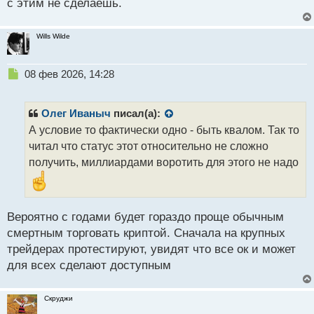
с этим не сделаешь.
о
с
т
Wills Wilde
Н
08 фев 2026, 14:28
е
п
р
Олег Иваныч
писал(а):
о
А условие то фактически одно - быть квалом. Так то
ч
читал что статус этот относительно не сложно
и
т
получить, миллиардами воротить для этого не надо
а
н
н
ы
Вероятно с годами будет гораздо проще обычным
й
смертным торговать криптой. Сначала на крупных
п
трейдерах протестируют, увидят что все ок и может
о
с
для всех сделают доступным
т
Скруджи