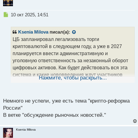
Н
10 окт 2025, 14:51
е
п
р
Ksenia Milova
писал(а):
о
ЦБ запланировал легализовать торги
ч
криптовалютой в следующем году, а уже в 2027
и
т
планируется ввести административную и
а
уголовную ответственность за незаконный оборот
н
цифровых активов. Как будет действовать вся эта
н
система и какие нововведения ждут участников
ы
Нажмите, чтобы раскрыть...
й
крипторынка мы расскажем в нашем материале.
п
о
Что случилось? В 2026 году, возможно, будет
с
Немного не успели, уже есть тема "крипто-реформа
произведена легализация торговли криптовалютой
т
России"
в России. Также планируется введение
В ветке "обсуждение рыночных новостей."
специальных лицензий, чтобы до конца
следующего года появились первые компании,
Ksenia Milova
которые могли легально работать с такими