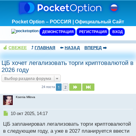
Pocket Option – РОССИЯ | Официальный Сайт
ДЕМОНСТРАЦИЯ
РЕГИСТРАЦИЯ
ВХОД
🍏
СВЕЖЕЕ
⤴️
ГЛАВНАЯ
⬅️
НАЗАД
ВПЕРЕД
➡️
ЦБ хочет легализовать торги криптовалютой в
2026 году
Выбор раздела форума
1
2
След.
След.
24 поста
Ksenia Milova
Н
10 окт 2025, 14:17
е
ЦБ запланировал легализовать торги криптовалютой
п
р
в следующем году, а уже в 2027 планируется ввести
о