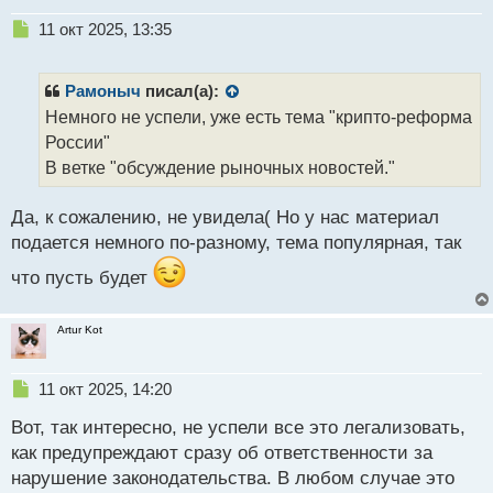
активами.
Н
11 окт 2025, 13:35
е
Еще через год, в 2027 ЦБ рассматривает
п
возможность введения административной и
р
Рамоныч
писал(а):
уголовной ответственности за торговлю
о
Немного не успели, уже есть тема "крипто-реформа
ч
криптовалютой, которая находится в серой зоне.
России"
и
Владимир Чистюхин, первый зампред Банка
т
В ветке "обсуждение рыночных новостей."
России считает, что доступ к инвестициям в
а
цифровую валюту должен иметь только очень
н
Да, к сожалению, не увидела( Но у нас материал
н
ограниченный круг инвесторов, а посредники в
подается немного по-разному, тема популярная, так
ы
таких операциях должны иметь лицензию. Такой
й
что пусть будет
актив как криптовалюта считается высокорисковым
п
и волатильным, поэтому, сужение порога входа для
о
с
торговли, по мнению чиновника, поможет избежать
Artur Kot
т
финансовых и социальных потерь.
Н
11 окт 2025, 14:20
Доступ к торговле криптовалютой по задумке
е
Вот, так интересно, не успели все это легализовать,
п
Центробанка пока получат только
р
как предупреждают сразу об ответственности за
суперквалифицированные инвесторы, к которым
о
нарушение законодательства. В любом случае это
относятся лица, имеющие активы на 100
ч