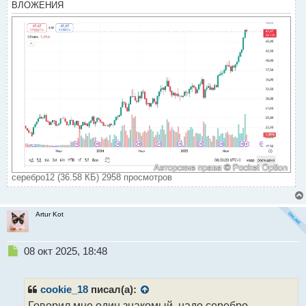
ВЛОЖЕНИЯ
п
о
с
т
серебро12 (36.58 КБ) 2958 просмотров
Artur Kot
Н
08 окт 2025, 18:48
е
п
р
cookie_18
писал(а):
о
Говорил мне один знакомый, надо серебро