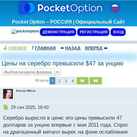
Pocket Option – РОССИЯ | Официальный Сайт
ДЕМОНСТРАЦИЯ
РЕГИСТРАЦИЯ
ВХОД
🍏
СВЕЖЕЕ
⤴️
ГЛАВНАЯ
⬅️
НАЗАД
ВПЕРЕД
➡️
Цены на серебро превысили $47 за унцию
Выбор раздела форума
1
2
3
4
След.
След.
63 поста
Ksenia Milova
Н
29 сен 2025, 16:43
е
Серебро выросло в цене: его цены превысили 47
п
р
долларов за унцию впервые с мая 2011 года. Спрос
о
на драгоценный металл вырос на фоне ослабления
ч