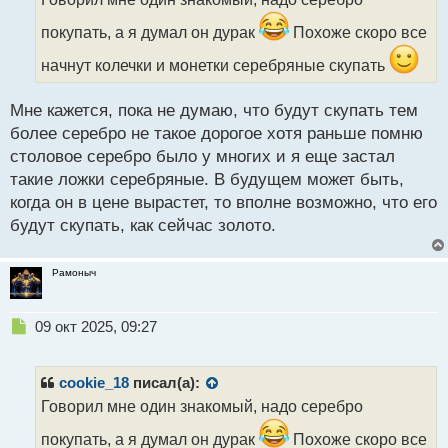
ч
и
покупать, а я думал он дурак
Похоже скоро все
т
а
начнут колечки и монетки серебряные скупать
н
н
Мне кажется, пока не думаю, что будут скупать тем
ы
более серебро не такое дорогое хотя раньше помню
й
п
столовое серебро было у многих и я еще застал
о
такие ложки серебряные. В будущем может быть,
с
когда он в цене вырастет, то вполне возможно, что его
т
будут скупать, как сейчас золото.
Рамоныч
Н
09 окт 2025, 09:27
е
п
р
cookie_18
писал(а):
о
Говорил мне один знакомый, надо серебро
ч
и
покупать, а я думал он дурак
Похоже скоро все