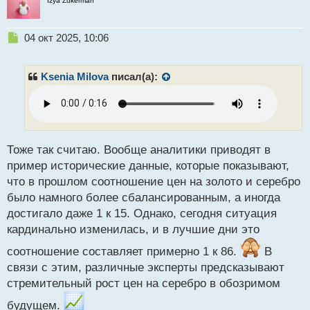
Izya Zukerman
й
получения цинка, меди, свинца, золота или урана.
п
о
Н
04 окт 2025, 10:06
Прогнозы говорят о том, что в ближайшие
с
е
т
несколько месяцев серебро может достигнуть
п
р
Ksenia Milova
писал(а):
уровня 50 долларов за унцию.
о
ч
Мы будем следить за развитием событий вместе с
и
т
вами.
а
н
Тоже так считаю. Вообще аналитики приводят в
А как вы думаете, какие цены будут на серебро в
н
пример исторические данные, которые показывают,
ближайшие месяцы? Сможет ли оно побить новый
ы
что в прошлом соотношение цен на золото и серебро
й
рекорд?
было намного более сбалансированным, а иногда
п
о
достигало даже 1 к 15. Однако, сегодня ситуация
с
кардинально изменилась, и в лучшие дни это
т
соотношение составляет примерно 1 к 86.
В
связи с этим, различные эксперты предсказывают
стремительный рост цен на серебро в обозримом
будущем.