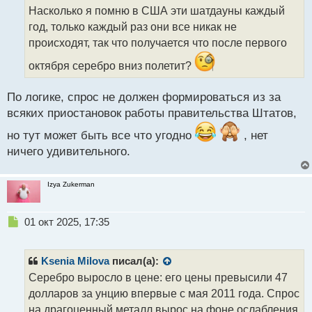
о
т
Насколько я помню в США эти шатдауны каждый
ч
год, только каждый раз они все никак не
и
т
происходят, так что получается что после первого
а
октября серебро вниз полетит?
н
н
ы
По логике, спрос не должен формироваться из за
й
всяких приостановок работы правительства Штатов,
п
о
но тут может быть все что угодно
, нет
с
ничего удивительного.
т
Izya Zukerman
Н
01 окт 2025, 17:35
е
п
р
Ksenia Milova
писал(а):
о
Серебро выросло в цене: его цены превысили 47
ч
долларов за унцию впервые с мая 2011 года. Спрос
и
т
на драгоценный металл вырос на фоне ослабления