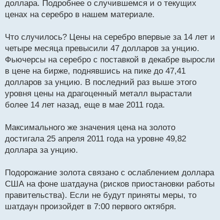
доллара. Подробнее о случившемся и о текущих
и
т
ценах на серебро в нашем материале.
а
н
Что случилось? Цены на серебро впервые за 14 лет и
н
четыре месяца превысили 47 долларов за унцию.
ы
й
Фьючерсы на серебро с поставкой в декабре выросли
п
в цене на бирже, поднявшись на пике до 47,41
о
долларов за унцию. В последний раз выше этого
с
уровня цены на драгоценный металл вырастали
т
более 14 лет назад, еще в мае 2011 года.
Максимального же значения цена на золото
достигала 25 апреля 2011 года на уровне 49,82
доллара за унцию.
Подорожание золота связано с ослаблением доллара
США на фоне шатдауна (рисков приостановки работы
правительства). Если не будут приняты меры, то
шатдаун произойдет в 7:00 первого октября.