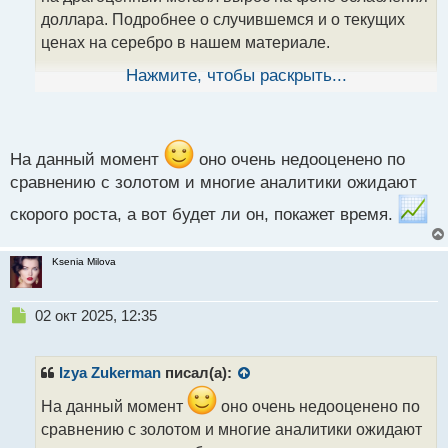
а
доллара. Подробнее о случившемся и о текущих
н
ценах на серебро в нашем материале.
н
ы
Нажмите, чтобы раскрыть...
й
Что случилось? Цены на серебро впервые за 14 лет
п
и четыре месяца превысили 47 долларов за унцию.
о
Фьючерсы на серебро с поставкой в декабре
с
выросли в цене на бирже, поднявшись на пике до
т
На данный момент
оно очень недооценено по
47,41 долларов за унцию. В последний раз выше
сравнению с золотом и многие аналитики ожидают
этого уровня цены на драгоценный металл
скорого роста, а вот будет ли он, покажет время.
вырастали более 14 лет назад, еще в мае 2011
года.
Ksenia Milova
Максимального же значения цена на золото
Н
02 окт 2025, 12:35
достигала 25 апреля 2011 года на уровне 49,82
е
доллара за унцию.
п
р
Izya Zukerman
писал(а):
о
Подорожание золота связано с ослаблением
ч
На данный момент
оно очень недооценено по
доллара США на фоне шатдауна (рисков
и
сравнению с золотом и многие аналитики ожидают
приостановки работы правительства). Если не
т