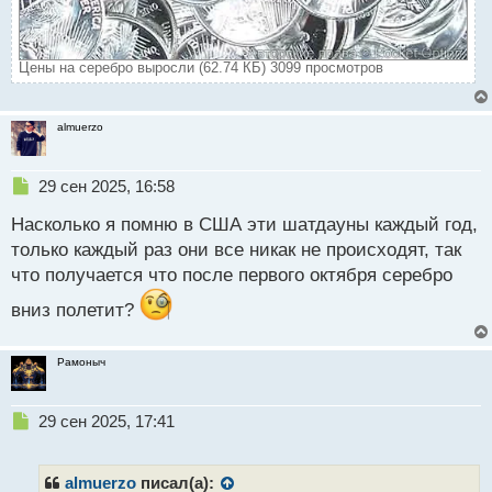
Цены на серебро выросли (62.74 КБ) 3099 просмотров
almuerzo
Н
29 сен 2025, 16:58
е
Насколько я помню в США эти шатдауны каждый год,
п
р
только каждый раз они все никак не происходят, так
о
что получается что после первого октября серебро
ч
и
вниз полетит?
т
а
н
Рамоныч
н
ы
Н
29 сен 2025, 17:41
й
е
п
п
о
р
с
almuerzo
писал(а):