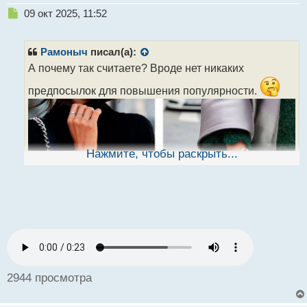
Н
09 окт 2025, 11:52
е
п
р
Рамоныч
писал(а):
о
А почему так считаете? Вроде нет никаких
ч
и
предпосылок для повышения популярности.
т
а
н
н
ы
Нажмите, чтобы раскрыть...
й
п
о
с
т
2944 просмотра