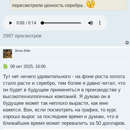
а
пересмотрели ценность серебра .
н
н
ы
й
п
о
2997 просмотров
с
т
Denis Zhilin
Н
08 окт 2025, 16:06
е
Тут нет ничего удивительного - на фоне роста золота
п
р
стало расти и серебро, тем более я давно читал, что
о
он будет в будущем применяться в производстве у
ч
высокотехнологичных компаний. Я думаю он в
и
т
будущем может так неплохо вырасти, как мне
а
кажется. Вон, если посмотреть на график, то курс
н
хорошо вырос за последнее время и думаю, что в
н
ближайшее время может перевалить за 50 долларов.
ы
й