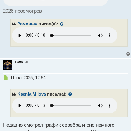
о
ч
2926 просмотров
и
т
Рамоныч
писал(а):
а
н
н
ы
й
п
о
с
Рамоныч
т
Н
11 окт 2025, 12:54
е
п
р
Ksenia Milova
писал(а):
о
ч
и
т
а
н
Недавно смотрел график серебра и оно немного
н