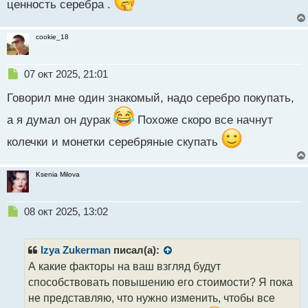
ценность серебра .
о
с
т
cookie_18
Н
07 окт 2025, 21:01
е
Говорил мне один знакомый, надо серебро покупать,
п
р
а я думал он дурак
Похоже скоро все начнут
о
ч
колечки и монетки серебряные скупать
и
т
а
Ksenia Milova
н
н
ы
Н
08 окт 2025, 13:02
й
е
п
п
о
р
Izya Zukerman
писал(а):
с
о
А какие факторы на ваш взгляд будут
т
ч
способствовать повышению его стоимости? Я пока
и
т
не представляю, что нужно изменить, чтобы все