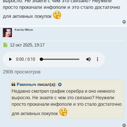
выросло. Не знаете с чем это связано? Неужели
ы
просто прокачали инфополе и это стало достаточно
й
п
для активных покупок
о
с
т
Ksenia Milova
Н
12 окт 2025, 19:17
е
п
р
о
ч
2906 просмотров
и
т
Рамоныч
писал(а):
а
н
Недавно смотрел график серебра и оно немного
н
выросло. Не знаете с чем это связано? Неужели
ы
просто прокачали инфополе и это стало достаточно
й
п
для активных покупок
о
с
т