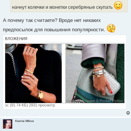
т
а
начнут колечки и монетки серебряные скупать
н
н
А почему так считаете? Вроде нет никаких
ы
й
предпосылок для повышения популярности.
п
о
ВЛОЖЕНИЯ
с
т
зс (91.74 КБ) 2931 просмотр
Ksenia Milova