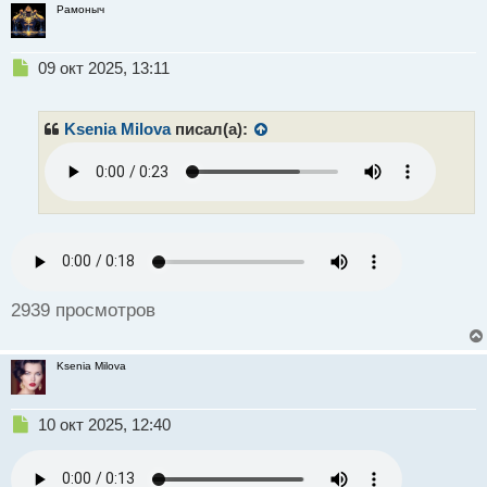
Рамоныч
Н
09 окт 2025, 13:11
е
п
р
Ksenia Milova
писал(а):
о
ч
и
т
а
н
н
ы
й
2939 просмотров
п
о
с
Ksenia Milova
т
Н
10 окт 2025, 12:40
е
п
р