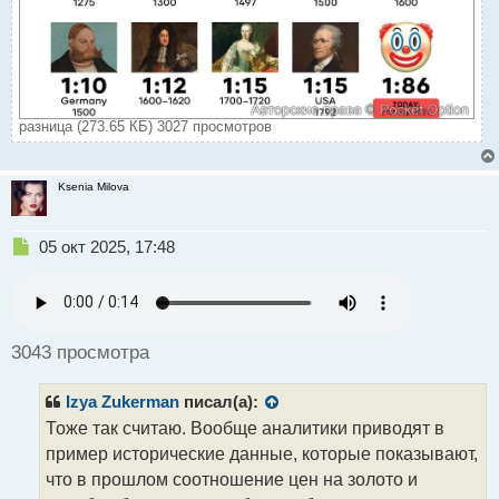
разница (273.65 КБ) 3027 просмотров
Ksenia Milova
Н
05 окт 2025, 17:48
е
п
р
о
ч
3043 просмотра
и
т
Izya Zukerman
писал(а):
а
н
Тоже так считаю. Вообще аналитики приводят в
н
пример исторические данные, которые показывают,
ы
что в прошлом соотношение цен на золото и
й