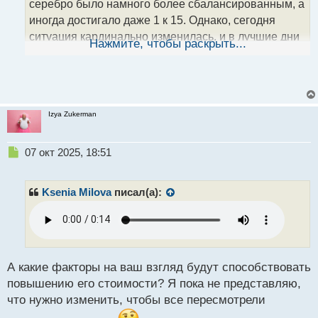
серебро было намного более сбалансированным, а
п
о
иногда достигало даже 1 к 15. Однако, сегодня
с
ситуация кардинально изменилась, и в лучшие дни
т
Нажмите, чтобы раскрыть...
это соотношение составляет примерно 1 к 86.
В связи с этим, различные эксперты предсказывают
стремительный рост цен на серебро в обозримом
будущем.
Izya Zukerman
Н
07 окт 2025, 18:51
е
п
р
Ksenia Milova
писал(а):
о
ч
и
т
а
н
А какие факторы на ваш взгляд будут способствовать
н
повышению его стоимости? Я пока не представляю,
ы
что нужно изменить, чтобы все пересмотрели
й
п