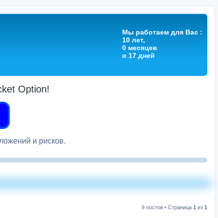
Мы работаем для Вас :
10 лет,
0 месяцев
и 17 дней
et Option!
вложений и рисков.
9 постов • Страница
1
из
1