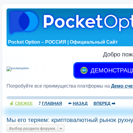
Pocket Option – РОССИЯ | Официальный Сайт
Добро пож
ДЕМОНСТРАЦ
Попробуйте все преимущества платформы на
Демо сче
🍏
СВЕЖЕЕ
⤴️
ГЛАВНАЯ
⬅️
НАЗАД
ВПЕРЕД
➡️
Мы его теряем: криптовалютный рынок рухну
Выбор раздела форума