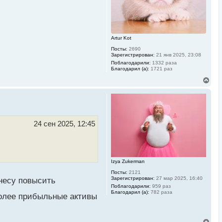
а
ч
а
л
у
Artur Kot
Посты:
2690
Зарегистрирован:
21 янв 2025, 23:08
Поблагодарили:
1332 раза
Благодарил (а):
1721 раз
В
е
р
н
у
т
ь
24 сен 2025, 12:45
с
я
к
н
а
Izya Zukerman
ч
а
Посты:
2121
л
Зарегистрирован:
27 мар 2025, 16:40
знесу повысить
у
Поблагодарили:
959 раз
Благодарил (а):
782 раза
более прибыльные активы
В