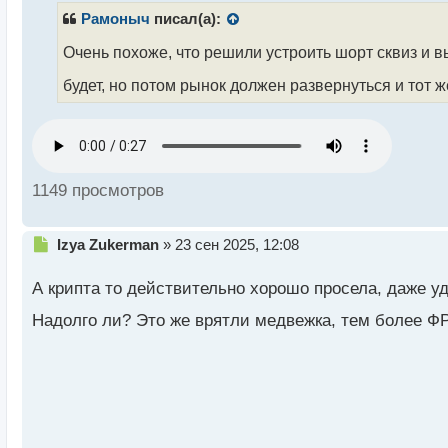
р
Рамоныч
писал(а):
о
Индекс страха и жадности на криптовалютном рынке
ч
Очень похоже, что решили устроить шорт сквиз и в
увеличилась, на рынке происходят волнения.
и
будет, но потом рынок должен развернуться и тот ж
т
а
Такая ситуация не нова: сентябрь часто отмечает
н
начинает расти и с удвоенной силой. Посмотрим, к
н
ы
А как вы думаете изменится ли в ближайшем меся
й
1149 просмотров
п
позиции и увеличатся ли криптоактивы в цене?
о
с
Н
Izya Zukerman
»
23 сен 2025, 12:08
т
е
п
А крипта то действительно хорошо просела, даже уд
р
о
Надолго ли? Это же врятли медвежка, тем более Ф
ч
и
т
а
н
н
ы