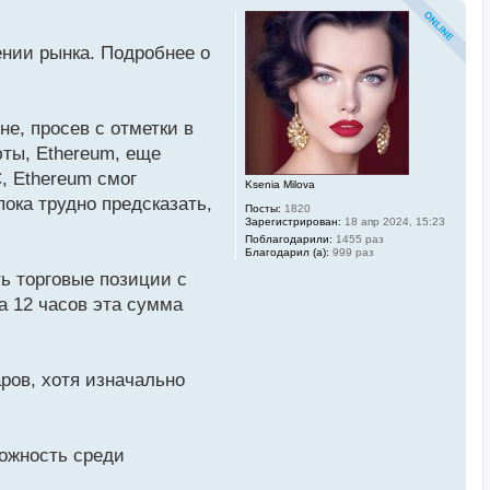
ении рынка. Подробнее о
е, просев с отметки в
юты, Ethereum, еще
, Ethereum смог
Ksenia Milova
ока трудно предсказать,
Посты:
1820
Зарегистрирован:
18 апр 2024, 15:23
Поблагодарили:
1455 раз
Благодарил (а):
999 раз
ть торговые позиции с
а 12 часов эта сумма
ров, хотя изначально
вожность среди