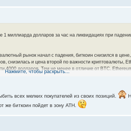
е 1 миллиарда долларов за час на ликвидациях при падени
валютный рынок начал с падения, биткоин снизился в цене, 
ов, снизилась и цена второй по важности криптовалюты, E
чти 4000 долларов. Тем не менее в отличие от BTC, Ethereu
Нажмите, чтобы раскрыть...
по МСК составила 4618 долларов. Но пока трудно предсказат
ва.
 которые ставили на их рост, начали вынужденно закрывать 
ыбить всех мелких покупателей из своих позиций.
Н
ваны лонги более чем на один миллиардов долларов, а за 1
от же биткоин пойдет в зону ATH.
олана претерпела снижение цены в моменте до 214 долларо
 цене более чем на 10%, XRP упал ниже 3 долларов.