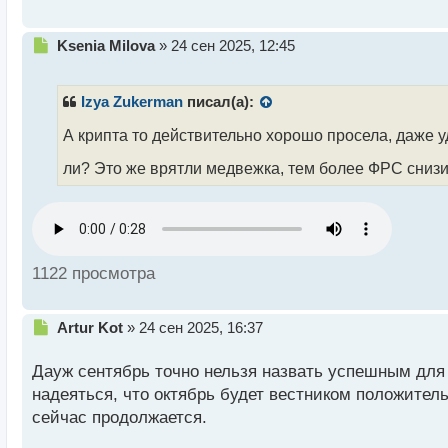
й
п
Н
Ksenia Milova
»
24 сен 2025, 12:45
о
е
с
п
т
р
Izya Zukerman
писал(а):
о
ч
А крипта то действительно хорошо просела, даже у
и
ли? Это же врятли медвежка, тем более ФРС снизи
т
а
н
н
ы
й
1122 просмотра
п
о
с
Н
Artur Kot
»
24 сен 2025, 16:37
т
е
п
Дауж сентябрь точно нельзя назвать успешным для 
р
надеяться, что октябрь будет вестником положитель
о
сейчас продолжается.
ч
и