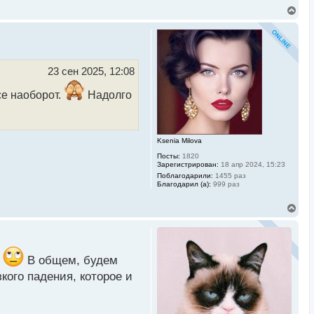
В
е
р
н
у
т
ь
23 сен 2025, 12:08
с
я
се наоборот.
Надолго
к
н
а
ч
а
Ksenia Milova
л
Посты:
1820
у
Зарегистрирован:
18 апр 2024, 15:23
Поблагодарили:
1455 раз
Благодарил (а):
999 раз
В
е
р
н
у
т
е
В общем, будем
ь
кого падения, которое и
с
я
к
н