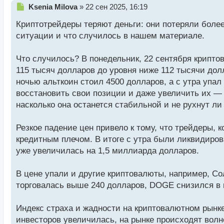
Н
Ksenia Milova
»
22 сен 2025, 16:19
е
Криптотрейдеры теряют деньги: они потеряли более
п
р
ситуации и что случилось в нашем материале.
о
ч
Что случилось? В понедельник, 22 сентября криптов
и
т
115 тысяч долларов до уровня ниже 112 тысячи дол
а
ночью альткоин стоил 4500 долларов, а с утра упал
н
восстановить свои позиции и даже увеличить их — е
н
насколько она останется стабильной и не рухнут ли
ы
й
п
Резкое падение цен привело к тому, что трейдеры, 
о
кредитным плечом. В итоге с утра были ликвидиров
с
уже увеличилась на 1,5 миллиарда долларов.
т
В цене упали и другие криптовалюты, например, Со
торговалась выше 240 долларов, DOGE снизился в 
Индекс страха и жадности на криптовалютном рынке 
инвесторов увеличилась, на рынке происходят волн