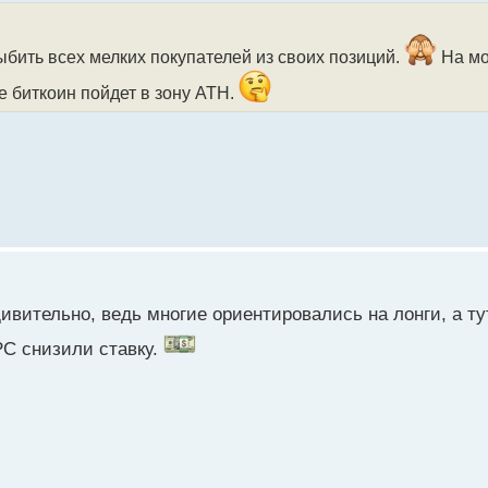
 составил 45 баллов из 100, что говорит о том, что трево
ыбить всех мелких покупателей из своих позиций.
На мо
е биткоин пойдет в зону ATH.
ся для биткоина сильным снижением цены, но при этом в с
ак будут складываться события далее.
це ситуация на криптовалютном рынке? Восстановит ли бит
ивительно, ведь многие ориентировались на лонги, а ту
РС снизили ставку.