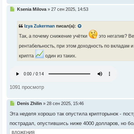
с
Н
Ksenia Milova
»
27 сен 2025, 14:53
т
е
п
р
Izya Zukerman
писал(а):
о
ч
Так, а почему снижение учётки
это негатив? Ве
и
рентабельность, при этом доходность по вкладам и
т
а
крипта
один из таких.
н
н
ы
й
п
о
1091 просмотр
с
т
Н
Denis Zhilin
»
28 сен 2025, 15:46
е
Эта неделя хорошо так опустила крипторынок - пос
п
р
пострадал, опустившись ниже 4000 долларов, но б
о
ч
ВЛОЖЕНИЯ