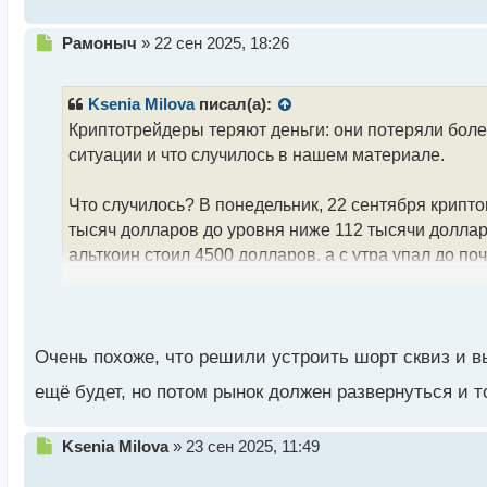
Н
Рамоныч
»
22 сен 2025, 18:26
е
п
р
Ksenia Milova
писал(а):
о
Криптотрейдеры теряют деньги: они потеряли боле
ч
ситуации и что случилось в нашем материале.
и
т
а
Что случилось? В понедельник, 22 сентября крипто
н
тысяч долларов до уровня ниже 112 тысячи доллар
н
альткоин стоил 4500 долларов, а с утра упал до по
ы
й
позиции и даже увеличить их — его цена на 16:12 
п
останется стабильной и не рухнут ли котировки сно
о
с
Резкое падение цен привело к тому, что трейдеры,
т
Очень похоже, что решили устроить шорт сквиз и в
кредитным плечом. В итоге с утра были ликвидиро
ещё будет, но потом рынок должен развернуться и т
увеличилась на 1,5 миллиарда долларов.
Н
Ksenia Milova
»
23 сен 2025, 11:49
В цене упали и другие криптовалюты, например, С
е
торговалась выше 240 долларов, DOGE снизился в
п