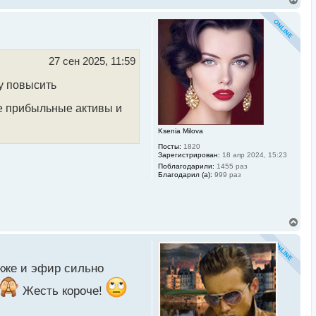
е
р
н
у
т
ь
27 сен 2025, 11:59
с
я
су повысить
к
н
ее прибыльные активы и
а
ч
а
Ksenia Milova
л
Посты:
1820
у
Зарегистрирован:
18 апр 2024, 15:23
Поблагодарили:
1455 раз
Благодарил (а):
999 раз
В
е
р
н
у
акже и эфир сильно
т
ь
Жесть короче!
с
я
к