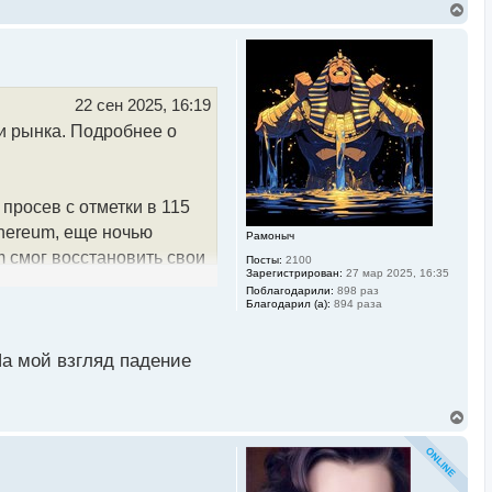
В
е
р
н
у
т
ь
22 сен 2025, 16:19
с
и рынка. Подробнее о
я
к
н
а
ч
просев с отметки в 115
а
л
thereum, еще ночью
Рамоныч
у
m смог восстановить свои
Посты:
2100
Зарегистрирован:
27 мар 2025, 16:35
ь, насколько она
Поблагодарили:
898 раз
Благодарил (а):
894 раза
торговые позиции с
а мой взгляд падение
2 часов эта сумма уже
В
е
р
в, хотя изначально
н
у