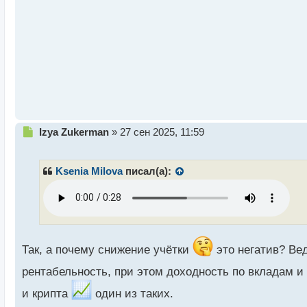
т
а
н
н
ы
й
п
о
с
т
Н
Izya Zukerman
»
27 сен 2025, 11:59
е
п
р
Ksenia Milova
писал(а):
о
ч
и
т
а
н
Так, а почему снижение учётки
это негатив? Вед
н
ы
рентабельность, при этом доходность по вкладам и
й
п
и крипта
один из таких.
о