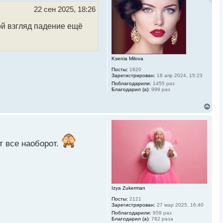
т
ь
22 сен 2025, 18:26
с
жность среди инвесторов
я
й взгляд падение ещё
к
н
а
ч
ледующем месяце он снова
а
Ksenia Milova
л
Посты:
1820
у
Зарегистрирован:
18 апр 2024, 15:23
Поблагодарили:
1455 раз
коин и эфириум свои
Благодарил (а):
999 раз
В
е
р
н
у
т
т все наоборот.
ь
с
я
к
н
а
Izya Zukerman
ч
а
Посты:
2121
л
Зарегистрирован:
27 мар 2025, 16:40
у
Поблагодарили:
959 раз
Благодарил (а):
782 раза