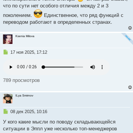
что по сути нет особого отличия между 2 и 3
поколением.
Единственное, что ряд функций с
переводом работают в определенных странах.
Ksenia Milova
Н
17 ноя 2025, 17:12
е
п
р
о
ч
789 просмотров
и
т
а
ILya Smirnov
н
н
ы
Н
08 дек 2025, 10:16
й
е
п
У кого какие мысли по поводу складывающейся
п
о
р
ситуации в Эппл уже несколько топ-менеджеров
с
о