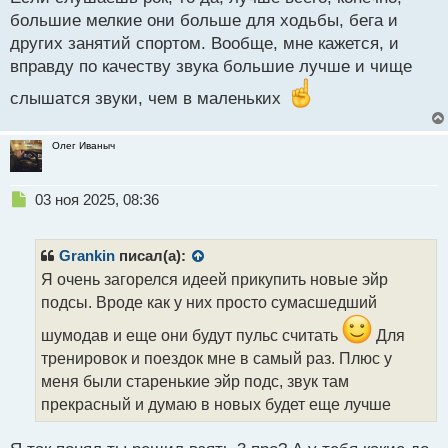
т
большие мелкие они больше для ходьбы, бега и
других занятий спортом. Вообще, мне кажется, и
вправду по качеству звука большие лучше и чище
слышатся звуки, чем в маленьких
Олег Иваныч
Н
03 ноя 2025, 08:36
е
п
р
Grankin
писал(а):
о
Я очень загорелся идеей прикупить новые эйр
ч
подсы. Вроде как у них просто сумасшедший
и
т
шумодав и еще они будут пульс считать
Для
а
тренировок и поездок мне в самый раз. Плюс у
н
н
меня были старенькие эйр подс, звук там
ы
прекрасный и думаю в новых будет еще лучше
й
п