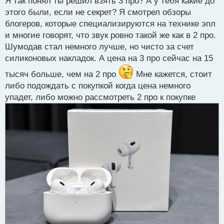
Я так понял ты решил взять 3 про? А у тебя какие до
о
с
этого были, если не секрет? Я смотрел обзоры
т
блогеров, которые специализируются на технике эпл
и многие говорят, что звук ровно такой же как в 2 про.
Шумодав стал немного лучше, но чисто за счет
силиконовых накладок. А цена на 3 про сейчас на 15
тысяч больше, чем на 2 про
Мне кажется, стоит
либо подождать с покупкой когда цена немного
упадет, либо можно рассмотреть 2 про к покупке