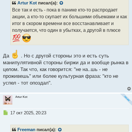
р
Artur Kot
писал(а):
о
Все так и есть - пока в панике кто-то распродает
ч
акции, а кто-то скупает их большими объемами и как
и
т
итог в скором времени все восстанавливает и
а
получается, что один в убытках, а другой в плюсе
н
н
ы
й
п
Да
. Но с другой стороны это и есть суть
о
манипулятивной стороны биржи да и вообще рынка в
с
целом. Так что, как говорится: "не на..шь - не
т
проживешь" или более культурная фраза: "кто не
успел - тот опоздал".
Artur Kot
Н
17 окт 2025, 20:23
е
п
р
Freeman
писал(а):