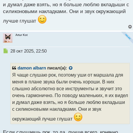
и думал даже взять, но я больше люблю вкладыши с
силиконовыми накладками. Они и звук окружающий
лучше глушат
Artur Kot
Н
28 окт 2025, 22:50
е
п
р
damon albarn
писал(а):
о
Я чаще слушаю рок, поэтому уши от маршала для
ч
меня в плане звука были очень хороши. В них
и
т
слышно абсолютно все инструменты и звучит это
а
очень гармонично. По поводу маленьких, я их видел
н
и думал даже взять, но я больше люблю вкладыши
н
с силиконовыми накладками. Они и звук
ы
й
окружающий лучше глушат
п
о
с
Если слушаешь рок, то да, лучше всего, конечно,