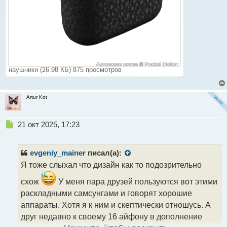
наушники (26.98 КБ) 875 просмотров
Artur Kot
Н
21 окт 2025, 17:23
е
п
р
evgeniy_mainer
писал(а):
о
Я тоже слыхал что дизайн как то подозрительно
ч
и
схож
У меня пара друзей пользуются вот этими
т
раскладными самсунгами и говорят хорошие
а
аппараты. Хотя я к ним и скептически отношусь. А
н
н
друг недавно к своему 16 айфону в дополнение
ы