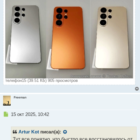
телефон15 (39.51 КБ) 905 просмотров
Freeman
Н
15 окт 2025, 10:42
е
п
р
Artur Kot
писал(а):
о
Тут все понятно, что быстро все восстановилось от