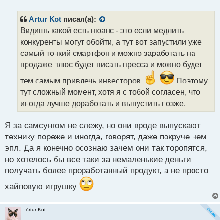
п
р
Artur Kot
писал(а):
о
Видишь какой есть нюанс - это если медлить
ч
конкуренты могут обойти, а тут вот запустили уже
и
т
самый тонкий смартфон и можно заработать на
а
продаже плюс будет писать пресса и можно будет
н
н
тем самым привлечь инвесторов
Поэтому,
ы
тут сложный момент, хотя я с тобой согласен, что
й
иногда лучше доработать и выпустить позже.
п
о
с
Я за самсунгом не слежу, но они вроде выпускают
т
технику пореже и иногда, говорят, даже покруче чем
эпл. Да я конечно осознаю зачем они так торопятся,
но хотелось бы все таки за немаленькие деньги
получать более проработанный продукт, а не просто
хайповую игрушку
Artur Kot