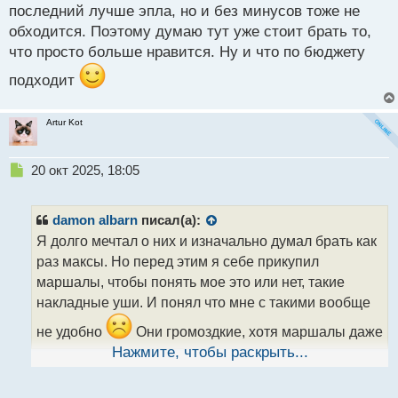
последний лучше эпла, но и без минусов тоже не
обходится. Поэтому думаю тут уже стоит брать то,
что просто больше нравится. Ну и что по бюджету
подходит
Artur Kot
Н
20 окт 2025, 18:05
е
п
р
damon albarn
писал(а):
о
Я долго мечтал о них и изначально думал брать как
ч
раз максы. Но перед этим я себе прикупил
и
т
маршалы, чтобы понять мое это или нет, такие
а
накладные уши. И понял что мне с такими вообще
н
н
не удобно
Они громоздкие, хотя маршалы даже
ы
складываются им это не помогало и место
Нажмите, чтобы раскрыть...
й
занимает кучу. Плюс для спорта не удобно,
п
постоянно сваливаются. В общем я пришел к
о