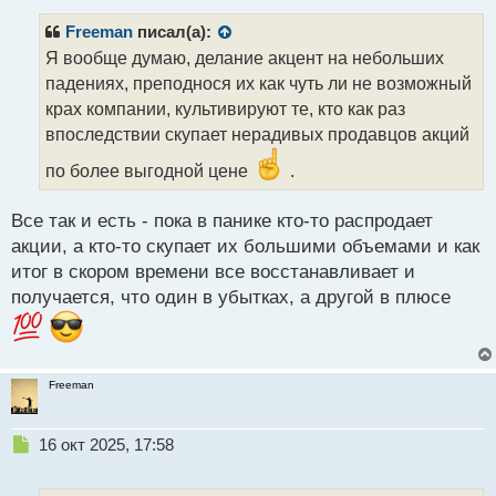
п
р
Freeman
писал(а):
о
Я вообще думаю, делание акцент на небольших
ч
падениях, преподнося их как чуть ли не возможный
и
т
крах компании, культивируют те, кто как раз
а
впоследствии скупает нерадивых продавцов акций
н
н
по более выгодной цене
.
ы
й
Все так и есть - пока в панике кто-то распродает
п
акции, а кто-то скупает их большими объемами и как
о
с
итог в скором времени все восстанавливает и
т
получается, что один в убытках, а другой в плюсе
Freeman
Н
16 окт 2025, 17:58
е
п