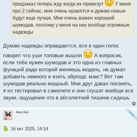
и
предзаказ теперь жду когда их привезут
У меня
т
про 2 сейчас, мне очень нравятся и думаю новые
а
будут еще лучше. Мне очень важен хороший
н
н
шумодав, поэтому у меня на них вообще огромные
ы
надежды
й
п
Думаю надежды оправдаются, все в один голос
о
с
говорят что уши топовые вышли
А вопросик,
т
если тебе нужен шумодав и это одна из главных
функций ради которой меняешь модель, не думал
добавить немного и взять эйрподс макс? Вот там
шумодав реально мощный. Мне друг давал погонять,
я из тестировал в самолете и они глушат вообще все
звуки, ощущение что в абсолютной тишине сидишь
Artur Kot
Н
16 окт 2025, 14:14
е