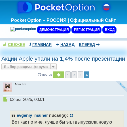
Pocket Option – РОССИЯ | Официальный Сайт
ДЕМОНСТРАЦИЯ
РЕГИСТРАЦИЯ
ВХОД
🍏
СВЕЖЕЕ
⤴️
ГЛАВНАЯ
⬅️
НАЗАД
ВПЕРЕД
➡️
Акции Apple упали на 1,4% после презентации
Выбор раздела форума
1
2
3
4
Пред.
79 постов
Artur Kot
Н
02 окт 2025, 00:01
е
п
р
evgeniy_mainer
писал(а):
о
Вот как по мне, лучше бы эпл выпускала новую
ч