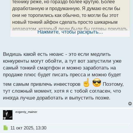
технику реже, но гораздо более крутую. Более
и
т
доработанную и продуманную. Я думаю если бы
а
они не торопились как обычно, то могли бы этот
н
новый тонкий айфон сделать просто шикарным
н
аппаратом, который люди были бы готовы покупать
ы
Нажмите, чтобы раскрыть...
й
за любые деньги. А тут опять поторопились и в
п
итоге не удивлюсь что через год его снимут с
о
с
производства из за того что никто не покупает
Видишь какой есть нюанс - это если медлить
т
конкуренты могут обойти, а тут вот запустили уже
самый тонкий смартфон и можно заработать на
продаже плюс будет писать пресса и можно будет
тем самым привлечь инвесторов
Поэтому,
тут сложный момент, хотя я с тобой согласен, что
иногда лучше доработать и выпустить позже.
evgeniy_mainer
Н
11 окт 2025, 13:30
е