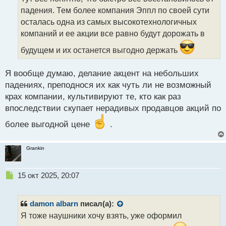
ч
падения. Тем более компания Эппл по своей сути
и
т
осталась одна из самых высокотехнологичных
а
компаний и ее акции все равно будут дорожать в
н
н
будущем и их останется выгодно держать
ы
й
Я вообще думаю, делание акцент на небольших
п
падениях, преподнося их как чуть ли не возможный
о
с
крах компании, культивируют те, кто как раз
т
впоследствии скупает нерадивых продавцов акций по
более выгодной цене
.
Grankin
Н
15 окт 2025, 20:07
е
п
р
damon albarn
писал(а):
о
Я тоже наушники хочу взять, уже оформил
ч