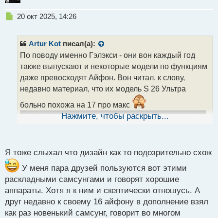
Н
20 окт 2025, 14:26
е
п
р
Artur Kot
писал(а):
о
По поводу именно Гэлэкси - они вон каждый год
ч
также выпускают и некоторые модели по функциям
и
т
даже превосходят Айфон. Вон читал, к слову,
а
недавно материал, что их модель S 26 Ультра
н
н
больно похожа на 17 про макс
ы
Нажмите, чтобы раскрыть...
й
п
о
с
Я тоже слыхал что дизайн как то подозрительно схож
т
У меня пара друзей пользуются вот этими
раскладными самсунгами и говорят хорошие
аппараты. Хотя я к ним и скептически отношусь. А
друг недавно к своему 16 айфону в дополнение взял
как раз новенький самсунг, говорит во многом