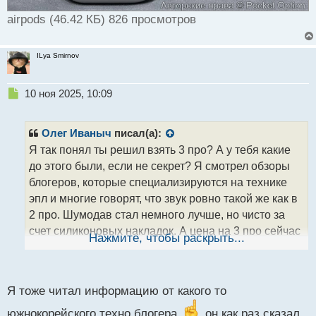
airpods (46.42 КБ) 826 просмотров
ILya Smirnov
Н
10 ноя 2025, 10:09
е
п
р
Олег Иваныч
писал(а):
о
Я так понял ты решил взять 3 про? А у тебя какие
ч
до этого были, если не секрет? Я смотрел обзоры
и
т
блогеров, которые специализируются на технике
а
эпл и многие говорят, что звук ровно такой же как в
н
2 про. Шумодав стал немного лучше, но чисто за
н
счет силиконовых накладок. А цена на 3 про сейчас
ы
Нажмите, чтобы раскрыть...
й
на 15 тысяч больше, чем на 2 про
Мне кажется,
п
стоит либо подождать с покупкой когда цена
о
с
немного упадет, либо можно рассмотреть 2 про к
Я тоже читал информацию от какого то
т
покупке
южнокорейского техно блогера
он как раз сказал,