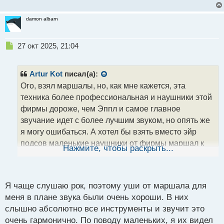
т
а
damon albarn
н
н
ы
Н
27 окт 2025, 21:04
й
е
п
п
о
р
Artur Kot
писал(а):
с
о
Ого, взял маршалы, но, как мне кажется, эта
т
ч
техника более профессиональная и наушники этой
и
т
фирмы дороже, чем Эппл и самое главное
а
звучание идет с более лучшим звуком, но опять же
н
я могу ошибаться. А хотел бы взять вместо эйр
н
подсов маленькие наушники от фирмы маршал к
ы
Нажмите, чтобы раскрыть...
й
слову??
п
о
с
Я чаще слушаю рок, поэтому уши от маршала для
т
меня в плане звука были очень хороши. В них
слышно абсолютно все инструменты и звучит это
очень гармонично. По поводу маленьких, я их видел