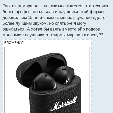
с
выводу что какими бы крутыми они не были, мне
Ого, взял маршалы, но, как мне кажется, эта техника
т
удобнее с маленькими наушниками
более профессиональная и наушники этой фирмы
дороже, чем Эппл и самое главное звучание идет с
более лучшим звуком, но опять же я могу
ошибаться. А хотел бы взять вместо эйр подсов
маленькие наушники от фирмы маршал к слову??
ВЛОЖЕНИЯ