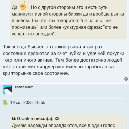
о
ч
Да
. Но с другой стороны это и есть суть
и
манипулятивной стороны биржи да и вообще рынка
т
в целом. Так что, как говорится: "не на..шь - не
а
проживешь" или более культурная фраза: "кто не
н
н
успел - тот опоздал".
ы
й
Так всегда бывает это закон рынка и как раз
п
состояние делаются за счет чуйки и удачной покупки
о
с
того или иного актива. Тем более достаточно людей
т
уже стали миллиардерами именно заработав на
крипторынке свое состояние.
damon albarn
Н
19 окт 2025, 16:50
е
п
р
Grankin
писал(а):
о
Думаю надежды оправдаются, все в один голос
ч