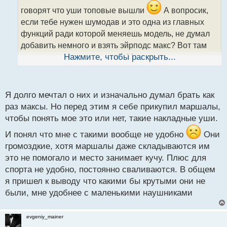
и
говорят что уши топовые вышли
А вопросик,
т
если тебе нужен шумодав и это одна из главных
а
функций ради которой меняешь модель, не думал
н
н
добавить немного и взять эйрподс макс? Вот там
ы
шумодав реально мощный. Мне друг давал
Нажмите, чтобы раскрыть...
й
погонять, я из тестировал в самолете и они глушат
п
вообще все звуки, ощущение что в абсолютной
о
с
тишине сидишь
Я долго мечтал о них и изначально думал брать как
т
раз максы. Но перед этим я себе прикупил маршалы,
чтобы понять мое это или нет, такие накладные уши.
И понял что мне с такими вообще не удобно
Они
громоздкие, хотя маршалы даже складываются им
это не помогало и место занимает кучу. Плюс для
спорта не удобно, постоянно сваливаются. В общем
я пришел к выводу что какими бы крутыми они не
были, мне удобнее с маленькими наушниками
evgeniy_mainer