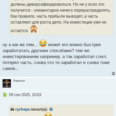
т
должны диверсифицироваться. Но не у всех это
а
получится - элементарно нечего перераспределять.
н
Как правило, часть прибыли выводят, а часть
н
оставляют для роста депо. На инвестиции уже не
ы
й
остаётся.
п
о
с
ну а как же лям...
может его можно быстрее
т
заработатать другими способами? тем же
инвестированием например. а так заработал слил,
потерял часть. снова что то заработал и снова тоже
самое...
Рамоныч
Н
09 сен 2025, 10:03
е
п
р
ryzhaya
писал(а):
о