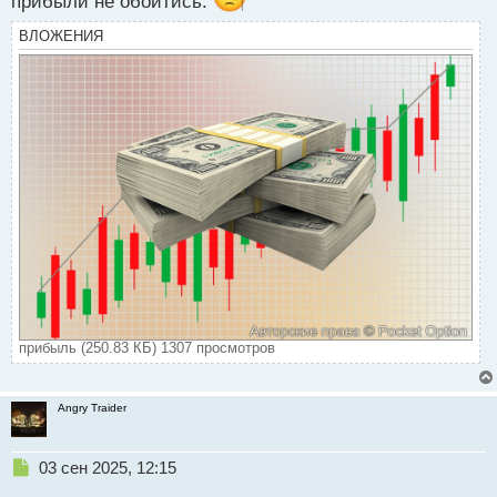
прибыли не обойтись.
ВЛОЖЕНИЯ
прибыль (250.83 КБ) 1307 просмотров
Angry Traider
Н
03 сен 2025, 12:15
е