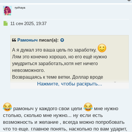
ryzhaya
Н
11 сен 2025, 19:37
е
п
р
Рамоныч
писал(а):
о
ч
А я думал это ваша цель по заработку.
и
Лям это конечно хорошо, но его ещё нужно
т
умудриться заработать,хотя нет ничего
а
невозможного.
н
н
Возвращаясь к теме ветки. Доллар вроде
ы
укрепляется, поэтому это может быть неплохой
Нажмите, чтобы раскрыть...
й
возможностью большего заработка, то есть не
п
выводить прибыль, а продолжать инвестировать.
о
с
Как считаете?
т
рамоныч у каждого свои цели
мне нужно
столько, сколько мне нужно... ну если есть
возможность и желание , всегда можно попробовать
что то еще. главное понять, насколько по вам ударит,