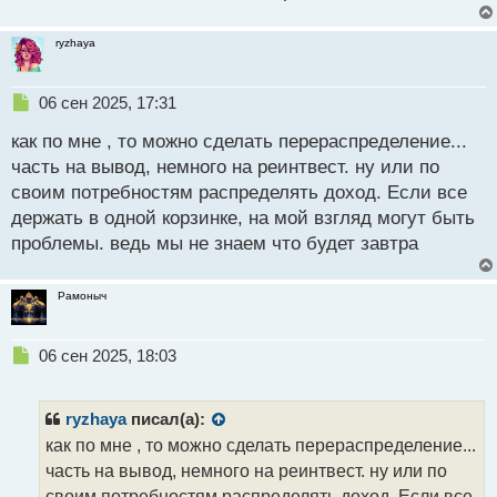
н
н
ryzhaya
ы
й
п
Н
06 сен 2025, 17:31
о
е
с
как по мне , то можно сделать перераспределение...
п
т
р
часть на вывод, немного на реинтвест. ну или по
о
своим потребностям распределять доход. Если все
ч
держать в одной корзинке, на мой взгляд могут быть
и
т
проблемы. ведь мы не знаем что будет завтра
а
н
Рамоныч
н
ы
й
Н
06 сен 2025, 18:03
п
е
о
п
с
р
ryzhaya
писал(а):
т
о
как по мне , то можно сделать перераспределение...
ч
часть на вывод, немного на реинтвест. ну или по
и
т
своим потребностям распределять доход. Если все