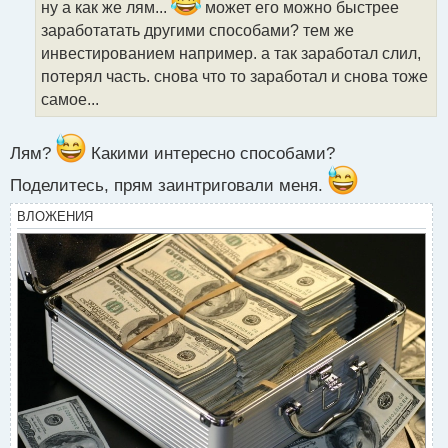
ч
ну а как же лям...
может его можно быстрее
и
заработатать другими способами? тем же
т
инвестированием например. а так заработал слил,
а
потерял часть. снова что то заработал и снова тоже
н
н
самое...
ы
й
п
Лям?
Какими интересно способами?
о
Поделитесь, прям заинтриговали меня.
с
т
ВЛОЖЕНИЯ