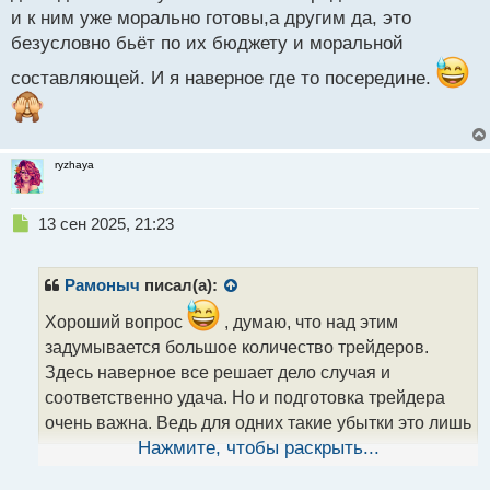
и к ним уже морально готовы,а другим да, это
безусловно бьёт по их бюджету и моральной
составляющей. И я наверное где то посередине.
ryzhaya
Н
13 сен 2025, 21:23
е
п
р
Рамоныч
писал(а):
о
ч
Хороший вопрос
, думаю, что над этим
и
задумывается большое количество трейдеров.
т
Здесь наверное все решает дело случая и
а
соответственно удача. Но и подготовка трейдера
н
н
очень важна. Ведь для одних такие убытки это лишь
ы
рядовые моменты и к ним уже морально готовы,а
Нажмите, чтобы раскрыть...
й
другим да, это безусловно бьёт по их бюджету и
п