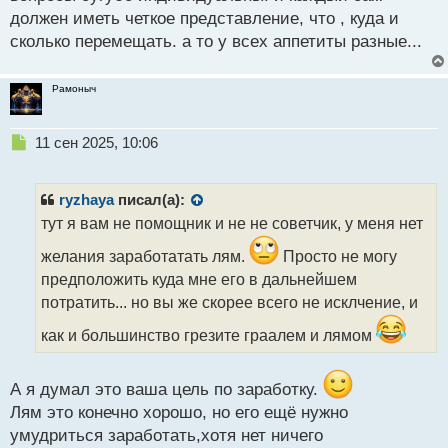
с
должен иметь четкое представление, что , куда и
т
сколько перемещать. а то у всех аппетиты разные...
Рамоныч
Н
11 сен 2025, 10:06
е
п
р
ryzhaya
писал(а):
о
тут я вам не помощник и не не советчик, у меня нет
ч
и
желания заработатать лям.
Просто не могу
т
предположить куда мне его в дальнейшем
а
потратить... но вы же скорее всего не исклчение, и
н
н
как и большинство грезите граалем и лямом
ы
й
п
А я думал это ваша цель по заработку.
о
Лям это конечно хорошо, но его ещё нужно
с
т
умудриться заработать,хотя нет ничего