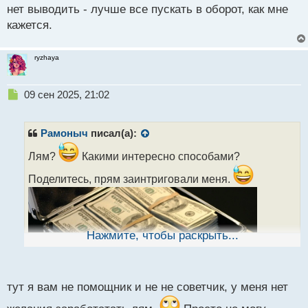
нет выводить - лучше все пускать в оборот, как мне
кажется.
ryzhaya
Н
09 сен 2025, 21:02
е
п
р
Рамоныч
писал(а):
о
ч
Лям?
Какими интересно способами?
и
Поделитесь, прям заинтриговали меня.
т
а
н
н
ы
Нажмите, чтобы раскрыть...
й
п
о
с
тут я вам не помощник и не не советчик, у меня нет
т