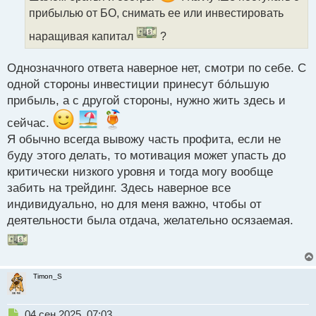
и
прибылью от БО, снимать ее или инвестировать
т
а
наращивая капитал
?
н
н
Однозначного ответа наверное нет, смотри по себе. С
ы
одной стороны инвестиции принесут бо́льшую
й
п
прибыль, а с другой стороны, нужно жить здесь и
о
сейчас.
с
т
Я обычно всегда вывожу часть профита, если не
буду этого делать, то мотивация может упасть до
критически низкого уровня и тогда могу вообще
забить на трейдинг. Здесь наверное все
индивидуально, но для меня важно, чтобы от
деятельности была отдача, желательно осязаемая.
Timon_S
Н
04 сен 2025, 07:03