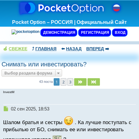
Pocket Option – РОССИЯ | Официальный Сайт
ДЕМОНСТРАЦИЯ
РЕГИСТРАЦИЯ
ВХОД
🍏
СВЕЖЕЕ
⤴️
ГЛАВНАЯ
⬅️
НАЗАД
ВПЕРЕД
➡️
Снимать или инвестировать?
Выбор раздела форума
1
2
3
След.
След.
43 поста
InvestM
Н
02 сен 2025, 18:53
е
п
Шалом братья и сестры
. Ка лучше поступать с
р
прибылью от БО, снимать ее или инвестировать
о
ч