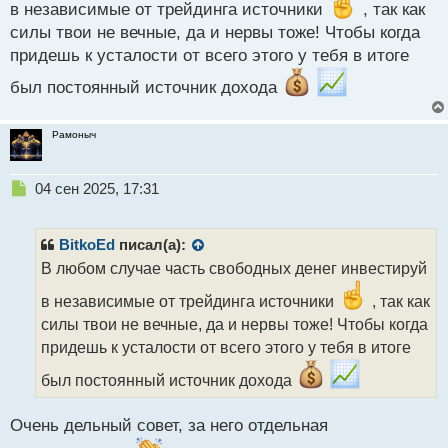
в независимые от трейдинга источники
, так как
о
силы твои не вечные, да и нервы тоже! Чтобы когда
ч
и
придешь к усталости от всего этого у тебя в итоге
т
а
был постоянный источник дохода
н
н
Рамоныч
ы
й
п
Н
04 сен 2025, 17:31
о
е
с
п
т
р
BitkoEd
писал(а):
о
В любом случае часть свободных денег инвестируй
ч
и
в независимые от трейдинга источники
, так как
т
силы твои не вечные, да и нервы тоже! Чтобы когда
а
придешь к усталости от всего этого у тебя в итоге
н
н
был постоянный источник дохода
ы
й
п
Очень дельный совет, за него отдельная
о