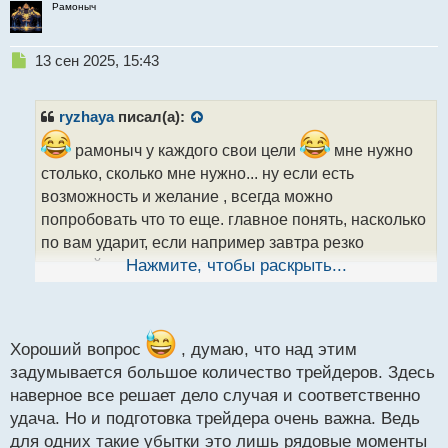
Рамоныч
Н
13 сен 2025, 15:43
е
п
р
ryzhaya
писал(а):
о
ч
рамоныч у каждого свои цели
мне нужно
и
столько, сколько мне нужно... ну если есть
т
возможность и желание , всегда можно
а
попробовать что то еще. главное понять, насколько
н
н
по вам ударит, если например завтра резко
ы
произойдет крах этого самого доллара. и ваши
Нажмите, чтобы раскрыть...
й
инвестиции обесценятся... ваша психология
п
нормально воспримет данную ситуацию?
о
с
т
Хороший вопрос
, думаю, что над этим
задумывается большое количество трейдеров. Здесь
наверное все решает дело случая и соответственно
удача. Но и подготовка трейдера очень важна. Ведь
для одних такие убытки это лишь рядовые моменты