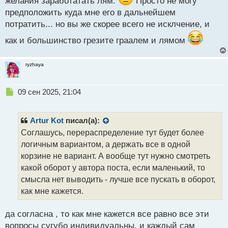
желания заработатать лям.
Просто не могу
предположить куда мне его в дальнейшем
потратить... но вы же скорее всего не исклчение, и
как и большинство грезите граалем и лямом
ryzhaya
Н
09 сен 2025, 21:04
е
п
р
Artur Kot
писал(а):
о
Соглашусь, перераспределение тут будет более
ч
логичным вариантом, а держать все в одной
и
т
корзине не вариант. А вообще тут нужно смотреть
а
какой оборот у автора поста, если маленький, то
н
смысла нет выводить - лучше все пускать в оборот,
н
как мне кажется.
ы
й
п
да согласна , то как мне кажется все равно все эти
о
вопросы сугубо индивидуальны. и каждый сам