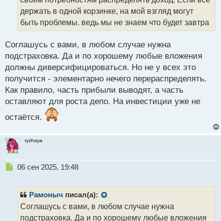
а
держать в одной корзинке, на мой взгляд могут
н
быть проблемы. ведь мы не знаем что будет завтра
н
ы
й
Соглашусь с вами, в любом случае нужна
п
подстраховка. Да и по хорошему любые вложения
о
должны диверсифицироваться. Но не у всех это
с
получится - элементарно нечего перераспределять.
т
Как правило, часть прибыли выводят, а часть
оставляют для роста депо. На инвестиции уже не
остаётся.
ryzhaya
Н
06 сен 2025, 19:48
е
п
р
Рамоныч
писал(а):
о
Соглашусь с вами, в любом случае нужна
ч
подстраховка. Да и по хорошему любые вложения
и