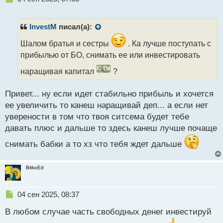
е
п
р
InvestM
писал(а):
о
ч
Шалом братья и сестры
. Ка лучше поступать с
и
прибылью от БО, снимать ее или инвестировать
т
а
наращивая капитал
?
н
н
Привет... ну если идет стабильно прибыль и хочется
ы
ее увеличить то канеш наращивай деп... а если нет
й
п
уверености в том что твоя ситсема будет тебе
о
давать плюс и дальше то здесь канеш лучше почаще
с
т
снимать бабки а то хз что тебя ждет дальше
BitkoEd
Н
04 сен 2025, 08:37
е
В любом случае часть свободных денег инвестируй
п
р