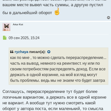
о
вашем месте вывел часть суммы, а другую пустил
с
т
бы в дальнейший оборот
Artur Kot
Н
09 сен 2025, 15:24
е
п
р
ryzhaya
писал(а):
о
как по мне , то можно сделать перераспределение...
ч
часть на вывод, немного на реинтвест. ну или по
и
т
своим потребностям распределять доход. Если все
а
держать в одной корзинке, на мой взгляд могут
н
быть проблемы. ведь мы не знаем что будет завтра
н
ы
й
Соглашусь, перераспределение тут будет более
п
логичным вариантом, а держать все в одной корзине
о
не вариант. А вообще тут нужно смотреть какой
с
оборот у автора поста, если маленький, то смысла
т