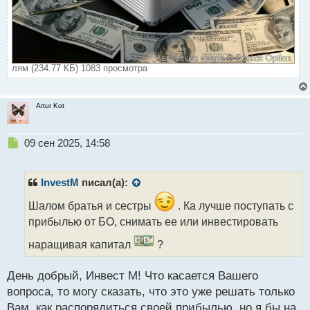
лям (234.77 КБ) 1083 просмотра
Artur Kot
Н
09 сен 2025, 14:58
е
п
р
InvestM
писал(а):
о
ч
Шалом братья и сестры
. Ка лучше поступать с
и
прибылью от БО, снимать ее или инвестировать
т
а
наращивая капитал
?
н
н
День добрый, Инвест М! Что касается Вашего
ы
вопроса, то могу сказать, что это уже решать только
й
п
Вам, как распорядиться своей прибылью, но я бы на