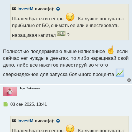
п
р
InvestM
писал(а):
о
ч
Шалом братья и сестры
. Ка лучше поступать с
и
прибылью от БО, снимать ее или инвестировать
т
а
наращивая капитал
?
н
н
ы
Полностью поддерживаю выше написанное
если
й
сейчас нет нужды в деньгах, то либо наращивай свой
п
депо, либо все нажитое инвестируй во чтото
о
с
сверхнадежное для запуска большого процента
т
Izya Zukerman
Н
03 сен 2025, 13:41
е
п
р
InvestM
писал(а):
о
ч
Шалом братья и сестры
. Ка лучше поступать с