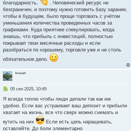
благодарность.
. Человеческий ресурс не
с
т
безграничен, и поэтому нужно готовить базу заранее,
чтобы в будущем, было проще торговать с учётом
уменьшения количества проведенных часов за
графиками. Куда приятнее спекулировать, когда
знаешь, что прибыль с инвестиций, полностью
покрывает твои месячные расходы и если
разобраться по хорошему, торговля уже и не столь
обязательное дело.
lexaaah
Н
05 сен 2025, 10:49
е
Я всегда топлю чтобы люди делали так как им
п
р
удобно. Если вас устраивает ваш депозит и прибыли
о
хватает на жизнь, все что сверх можно снимать и
ч
и
кутить на них
Если есть цель наращивать,
т
оставляйте. До боли элементарно
а