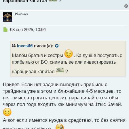
наращивая капитал
?
и
т
а
Рамоныч
н
н
ы
Н
03 сен 2025, 10:04
й
е
п
п
о
р
InvestM
писал(а):
с
о
т
ч
Шалом братья и сестры
. Ка лучше поступать с
и
прибылью от БО, снимать ее или инвестировать
т
а
наращивая капитал
?
н
н
Привет. Если нет задачи выводить прибыль с
ы
трейдинга уже в этом и ближайшие 4-5 месяцев, то
й
п
нет смысла трогать депозит, наращивай его чтобы
о
через пол года входить как минимум на 1тыс бачей.
с
т
А вот если имеется нужда в средствах, то без снятия