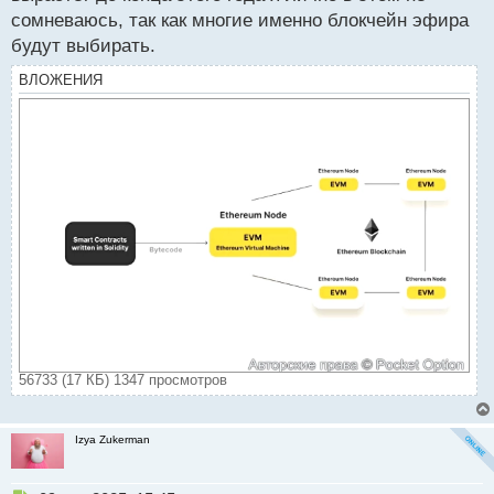
т
сомневаюсь, так как многие именно блокчейн эфира
а
будут выбирать.
н
н
ВЛОЖЕНИЯ
ы
й
п
о
с
т
56733 (17 КБ) 1347 просмотров
Izya Zukerman