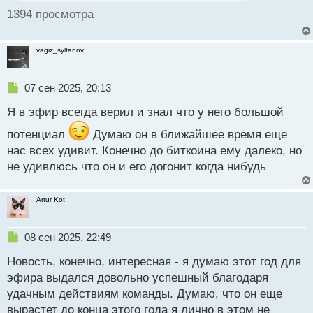
с
1394 просмотра
т
vagiz_syltanov
Н
07 сен 2025, 20:13
е
Я в эфир всегда верил и знал что у него большой
п
р
потенциал
Думаю он в ближайшее время еще
о
нас всех удивит. Конечно до биткоина ему далеко, но
ч
и
не удивлюсь что он и его догонит когда нибудь
т
а
н
Artur Kot
н
ы
Н
08 сен 2025, 22:49
й
е
п
Новость, конечно, интересная - я думаю этот год для
п
о
р
с
эфира выдался довольно успешный благодаря
о
т
удачным действиям команды. Думаю, что он еще
ч
вырастет до конца этого года я лично в этом не
и