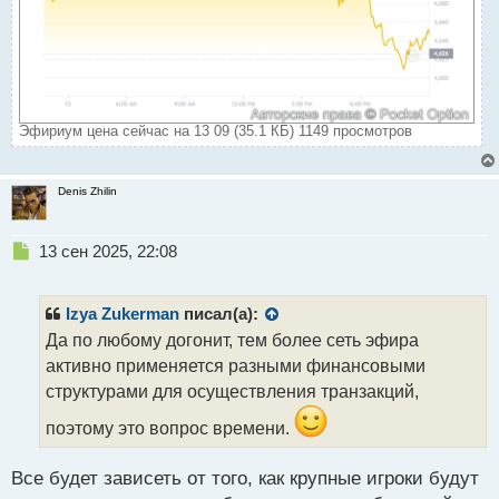
Эфириум цена сейчас на 13 09 (35.1 КБ) 1149 просмотров
Denis Zhilin
Н
13 сен 2025, 22:08
е
п
р
Izya Zukerman
писал(а):
о
Да по любому догонит, тем более сеть эфира
ч
активно применяется разными финансовыми
и
т
структурами для осуществления транзакций,
а
поэтому это вопрос времени.
н
н
ы
Все будет зависеть от того, как крупные игроки будут
й