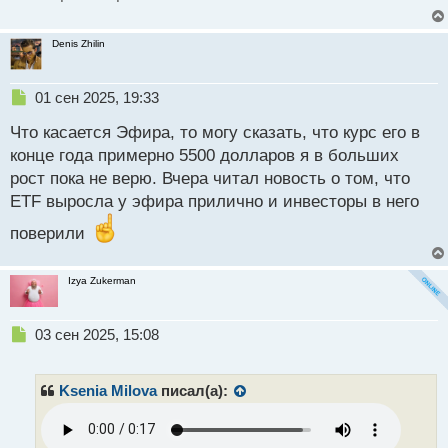
факторов для дальнейшего развития Эфириум.
Denis Zhilin
Такой законопроект может способствовать выпуску
стейблкоинов именно на базе Эфириум, что
Н
01 сен 2025, 19:33
увеличит объемы транзакций и активность в
е
экосистеме. Притоки капитала в биржевые фонды
Что касается Эфира, то могу сказать, что курс его в
п
р
данной монеты остаются устойчивыми, интерес к
конце года примерно 5500 долларов я в больших
о
криптовалютам сохраняется.
рост пока не верю. Вчера читал новость о том, что
ч
ETF выросла у эфира прилично и инвесторы в него
и
По прогнозам аналитиков у Ethereum есть все
т
поверили
а
шансы вырваться вперед и привлечь к себе больше
н
внимания со стороны участников крипторынка: все
н
Izya Zukerman
больше инвесторов предпочитают вкладываться
ы
й
именно в него, а это значит, что цена монеты может
п
Н
03 сен 2025, 15:08
подрасти до 7 тысяч долларов к концу года.
о
е
Некоторые аналитики ожидают осенью
с
п
достижением Эфириум отметки в 5 тысяч долларов
т
р
Ksenia Milova
писал(а):
о
и уверенное закрепление на ней.
ч
и