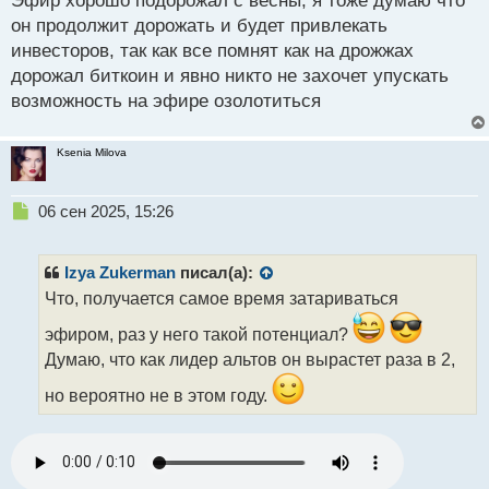
Эфир хорошо подорожал с весны, я тоже думаю что
п
р
он продолжит дорожать и будет привлекать
о
инвесторов, так как все помнят как на дрожжах
ч
дорожал биткоин и явно никто не захочет упускать
и
т
возможность на эфире озолотиться
а
н
Ksenia Milova
н
ы
й
Н
06 сен 2025, 15:26
п
е
о
п
с
р
Izya Zukerman
писал(а):
т
о
Что, получается самое время затариваться
ч
и
эфиром, раз у него такой потенциал?
т
Думаю, что как лидер альтов он вырастет раза в 2,
а
н
но вероятно не в этом году.
н
ы
й
п
о