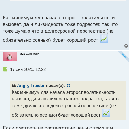
п
о
с
Как минимум для начала эторост волатильности
т
вызовет, да и ликвидность тоже подрастет, так что
тоже думаю что в долгосросной перспективе (не
обязательно осенью) будет хороший рост
Izya Zukerman
Н
17 сен 2025, 12:22
е
п
р
Angry Traider
писал(а):
о
Как минимум для начала эторост волатильности
ч
вызовет, да и ликвидность тоже подрастет, так что
и
т
тоже думаю что в долгосросной перспективе (не
а
обязательно осенью) будет хороший рост
н
н
ы
Если смотреть на соответствие цены с текущим