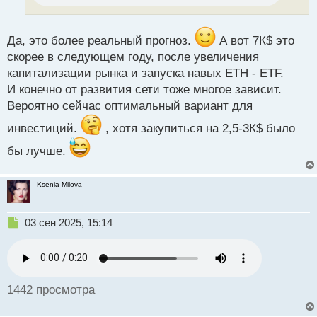
А как вы думаете, какая цена Ethereum будет в
т
конце года? Сможет ли актив привлечь к себе еще
а
н
больше внимания со стороны крипторынка?
Да, это более реальный прогноз.
А вот 7К$ это
н
скорее в следующем году, после увеличения
ы
й
капитализации рынка и запуска навых ETH - ETF.
п
И конечно от развития сети тоже многое зависит.
о
Вероятно сейчас оптимальный вариант для
с
т
инвестиций.
, хотя закупиться на 2,5-3К$ было
бы лучше.
Ksenia Milova
Н
03 сен 2025, 15:14
е
п
р
о
ч
1442 просмотра
и
т