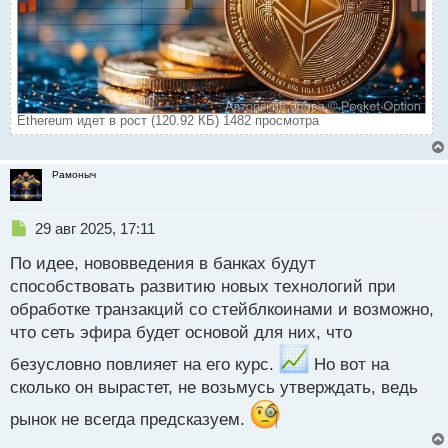
Ethereum идет в рост (120.92 КБ) 1482 просмотра
Рамоныч
Н
29 авг 2025, 17:11
е
По идее, нововведения в банках будут
п
р
способствовать развитию новых технологий при
о
обработке транзакций со стейблкоинами и возможно,
ч
что сеть эфира будет основой для них, что
и
т
безусловно повлияет на его курс.
Но вот на
а
сколько он вырастет, не возьмусь утверждать, ведь
н
н
рынок не всегда предсказуем.
ы
й