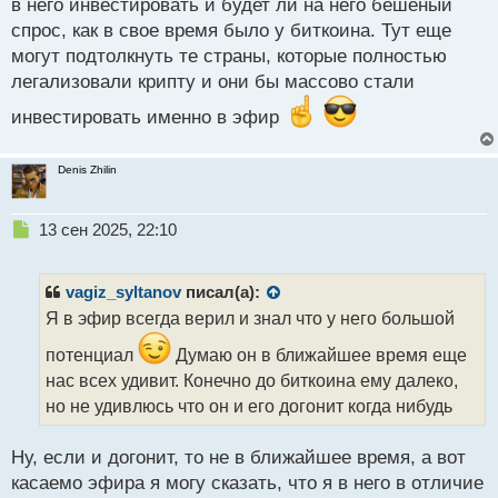
в него инвестировать и будет ли на него бешеный
п
спрос, как в свое время было у биткоина. Тут еще
о
с
могут подтолкнуть те страны, которые полностью
т
легализовали крипту и они бы массово стали
инвестировать именно в эфир
Denis Zhilin
Н
13 сен 2025, 22:10
е
п
р
vagiz_syltanov
писал(а):
о
Я в эфир всегда верил и знал что у него большой
ч
и
потенциал
Думаю он в ближайшее время еще
т
нас всех удивит. Конечно до биткоина ему далеко,
а
но не удивлюсь что он и его догонит когда нибудь
н
н
ы
Ну, если и догонит, то не в ближайшее время, а вот
й
касаемо эфира я могу сказать, что я в него в отличие
п