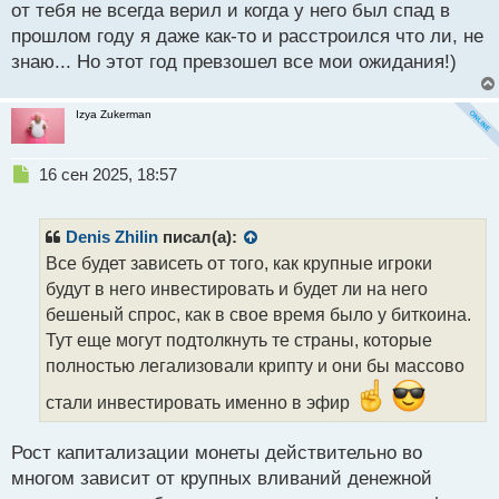
от тебя не всегда верил и когда у него был спад в
о
с
прошлом году я даже как-то и расстроился что ли, не
т
знаю... Но этот год превзошел все мои ожидания!)
Izya Zukerman
Н
16 сен 2025, 18:57
е
п
р
Denis Zhilin
писал(а):
о
Все будет зависеть от того, как крупные игроки
ч
будут в него инвестировать и будет ли на него
и
т
бешеный спрос, как в свое время было у биткоина.
а
Тут еще могут подтолкнуть те страны, которые
н
полностью легализовали крипту и они бы массово
н
ы
стали инвестировать именно в эфир
й
п
Рост капитализации монеты действительно во
о
с
многом зависит от крупных вливаний денежной
т