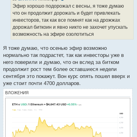
о
Эфир хорошо подорожал с весны, я тоже думаю
ч
что он продолжит дорожать и будет привлекать
и
т
инвесторов, так как все помнят как на дрожжах
а
дорожал биткоин и явно никто не захочет упускать
н
возможность на эфире озолотиться
н
ы
й
Я тоже думаю, что осенью эфир возможно
п
нормально так подрастет, так как инвесторы уже в
о
него поверили и думаю, что он вслед за битком
с
продолжит рост тем более оставшиеся недели
т
сентября это покажут. Вон курс опять пошел вверх и
уже стоит почти 4700 долларов.
ВЛОЖЕНИЯ