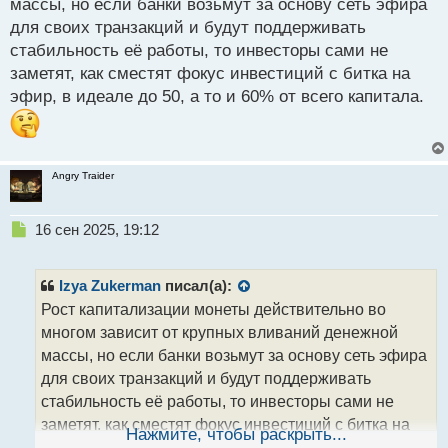
массы, но если банки возьмут за основу сеть эфира
для своих транзакций и будут поддерживать
стабильность её работы, то инвесторы сами не
заметят, как сместят фокус инвестиций с битка на
эфир, в идеале до 50, а то и 60% от всего капитала.
Angry Traider
Н
16 сен 2025, 19:12
е
п
р
Izya Zukerman
писал(а):
о
Рост капитализации монеты действительно во
ч
многом зависит от крупных вливаний денежной
и
т
массы, но если банки возьмут за основу сеть эфира
а
для своих транзакций и будут поддерживать
н
стабильность её работы, то инвесторы сами не
н
заметят, как сместят фокус инвестиций с битка на
ы
Нажмите, чтобы раскрыть...
й
эфир, в идеале до 50, а то и 60% от всего капитала.