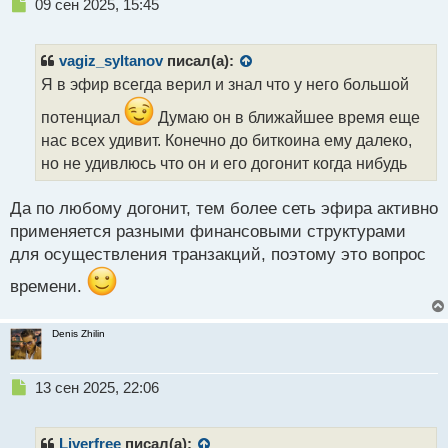
Н
09 сен 2025, 15:45
е
п
р
vagiz_syltanov
писал(а):
о
Я в эфир всегда верил и знал что у него большой
ч
и
потенциал
Думаю он в ближайшее время еще
т
нас всех удивит. Конечно до биткоина ему далеко,
а
но не удивлюсь что он и его догонит когда нибудь
н
н
ы
Да по любому догонит, тем более сеть эфира активно
й
применяется разными финансовыми структурами
п
для осуществления транзакций, поэтому это вопрос
о
с
времени.
т
Denis Zhilin
Н
13 сен 2025, 22:06
е
п
р
Liverfree
писал(а):