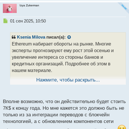
п
Izya Zukerman
о
с
т
Н
01 сен 2025, 10:50
е
п
р
Ksenia Milova
писал(а):
о
Ethereum набирает обороты на рынке. Многие
ч
эксперты прогнозируют ему рост этой осенью и
и
т
увеличение интереса со стороны банков и
а
кредитных организаций. Подробнее об этом в
н
нашем материале.
н
ы
Нажмите, чтобы раскрыть...
й
Что случилось? Банки и другие финансовые
п
организации теперь должны будут принять
о
технологию блокчейн для обработки транзакций со
с
Вполне возможно, что он действительно будет стоить
стейблкоинами. Есть предположение, что блокчейн
т
7К$ к концу года. Но мне кажется это должно быть не
Эфириум станет основой для интеграции
только из за интеграции переводов с блокчейн
традиционных финансов с криптовалютным
технологией, а с обновлением компонентов сети
рынком.