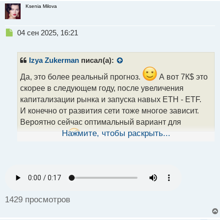
а
Ksenia Milova
н
н
ы
Н
04 сен 2025, 16:21
й
е
п
п
о
р
Izya Zukerman
писал(а):
с
о
т
ч
Да, это более реальный прогноз.
А вот 7К$ это
и
скорее в следующем году, после увеличения
т
капитализации рынка и запуска навых ETH - ETF.
а
И конечно от развития сети тоже многое зависит.
н
н
Вероятно сейчас оптимальный вариант для
ы
Нажмите, чтобы раскрыть...
инвестиций.
, хотя закупиться на 2,5-3К$ было
й
п
бы лучше.
о
с
т
1429 просмотров