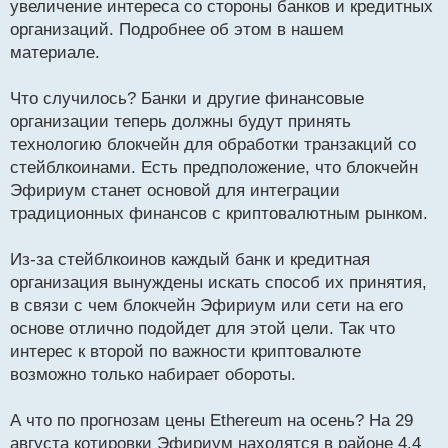
увеличение интереса со стороны банков и кредитных
ч
организаций. Подробнее об этом в нашем
и
т
материале.
а
н
Что случилось? Банки и другие финансовые
н
организации теперь должны будут принять
ы
й
технологию блокчейн для обработки транзакций со
п
стейблкоинами. Есть предположение, что блокчейн
о
Эфириум станет основой для интеграции
с
традиционных финансов с криптовалютным рынком.
т
Из-за стейблкоинов каждый банк и кредитная
организация вынуждены искать способ их принятия,
в связи с чем блокчейн Эфириум или сети на его
основе отлично подойдет для этой цели. Так что
интерес к второй по важности криптовалюте
возможно только набирает обороты.
А что по прогнозам цены Ethereum на осень? На 29
августа котировки Эфириум находятся в районе 4,4