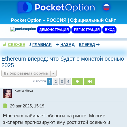
Pocket Option – РОССИЯ | Официальный Сайт
ДЕМОНСТРАЦИЯ
РЕГИСТРАЦИЯ
ВХОД
🍏
СВЕЖЕЕ
⤴️
ГЛАВНАЯ
⬅️
НАЗАД
ВПЕРЕД
➡️
Ethereum вперед: что будет с монетой осенью
2025
Выбор раздела форума
1
2
3
4
След.
След.
68 постов
Ksenia Milova
Н
29 авг 2025, 15:19
е
Ethereum набирает обороты на рынке. Многие
п
р
эксперты прогнозируют ему рост этой осенью и
о