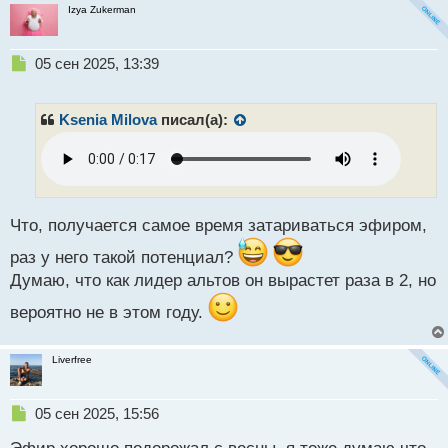
Izya Zukerman
Н
05 сен 2025, 13:39
е
п
р
Ksenia Milova
писал(а):
о
ч
и
т
а
н
Что, получается самое время затариваться эфиром,
н
раз у него такой потенциал?
ы
й
Думаю, что как лидер альтов он вырастет раза в 2, но
п
вероятно не в этом году.
о
с
т
Liverfree
Н
05 сен 2025, 15:56
е