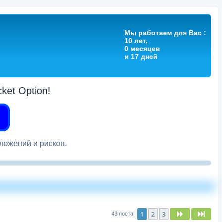
Мы работаем для Вас :
10 лет,
0 месяцев
и 17 дней
et Option!
вложений и рисков.
1
2
3
След.
След
43 поста