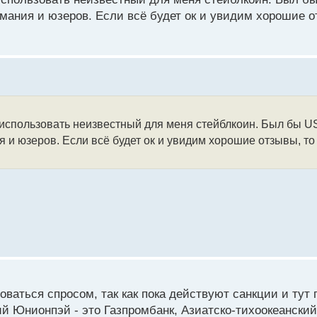
имания и юзеров. Если всё будет ок и увидим хорошие о
ц. Чтобы работать с картой необходимо пройти верификаци
рести карту можно за 2200 рублей, выпускается она мгнове
ошелька стейблкоинами А7А5, конвертация монет в евро б
е более чем на 6000 евро в сутки.
удет ли он пользоваться спросом среди клиентов?
 использовать неизвестный для меня стейблкоин. Был бы U
я и юзеров. Если всё будет ок и увидим хорошие отзывы, т
ваться спросом, так как пока действуют санкции и тут п
ий Юнионпэй - это Газпромбанк, Азиатско-тихоокеанский