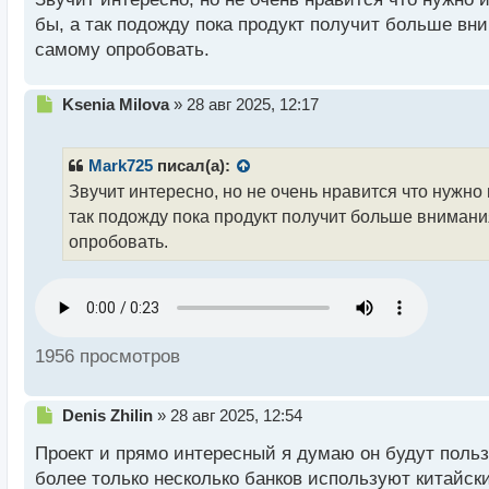
т
бы, а так подожду пока продукт получит больше вн
StablePay предназначен только для физических ли
самому опробовать.
предоставить свой паспорт и сделать селфи. Приоб
Н
Ksenia Milova
»
28 авг 2025, 12:17
Ее пополнение осуществляется с помощью крипток
е
автоматически. Ежедневно карту можно пополнять н
п
р
Mark725
писал(а):
о
А что вы думаете о новом банковском продукте? Б
Звучит интересно, но не очень нравится что нужно
ч
так подожду пока продукт получит больше внимани
и
т
опробовать.
а
н
н
ы
й
1956 просмотров
п
о
с
Н
Denis Zhilin
»
28 авг 2025, 12:54
т
е
Проект и прямо интересный я думаю он будут пользо
п
р
более только несколько банков используют китайск