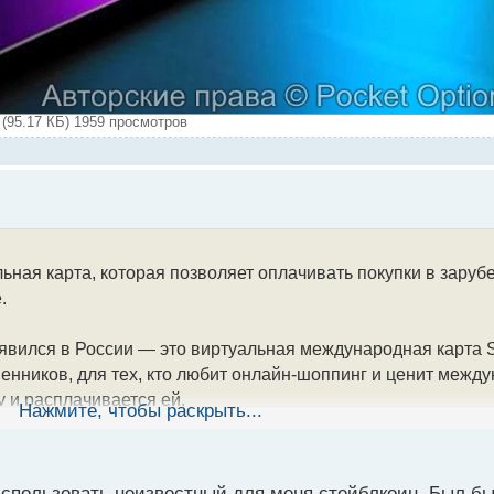
(95.17 КБ) 1959 просмотров
ная карта, которая позволяет оплачивать покупки в зару
.
явился в России — это виртуальная международная карта S
венников, для тех, кто любит онлайн-шоппинг и ценит межд
у и расплачивается ей.
Нажмите, чтобы раскрыть...
мы Mastercard. Карту легко добавить в приложения для эле
ски любой криптокошелек.
 использовать неизвестный для меня стейблкоин. Был б