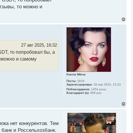
тзывы, то можно и
ю — для этого нужно
нно.
В
е
р
удет произведена
н
у
т
ь
27 авг 2025, 16:32
с
SDT, то попробовал бы, а
я
к
о можно и самому
н
а
ч
а
Ksenia Milova
л
Посты:
1819
у
Зарегистрирован:
18 апр 2024, 15:23
Поблагодарили:
1454 раза
Благодарил (а):
999 раз
В
е
р
н
у
ока нет конкурентов. Тем
т
ь
 банк и Россельхозбанк.
с