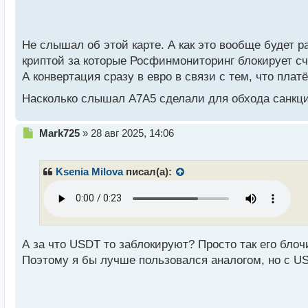
п
Работает StablePay с поддержкой платежной систе
о
смартфоне пользователя, к ней подойдет практиче
с
т
Не слышал об этой карте. А как это вообще будет 
StablePay предназначен только для физических ли
криптой за которые Росфинмониторинг блокирует сче
предоставить свой паспорт и сделать селфи. Приоб
А конвертация сразу в евро в связи с тем, что пла
Насколько слышал А7А5 сделали для обхода санкций
Ее пополнение осуществляется с помощью крипток
автоматически. Ежедневно карту можно пополнять н
Н
Mark725
»
28 авг 2025, 14:06
е
А что вы думаете о новом банковском продукте? Б
п
р
Ksenia Milova
писал(а):
о
ч
и
т
а
н
А за что USDT то заблокируют? Просто так его блочи
н
Поэтому я бы лучше пользовался аналогом, но с U
ы
й
п
о