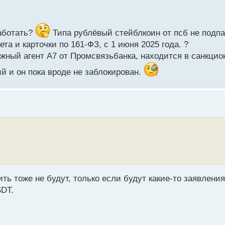
мы Mastercard. Карту легко добавить в приложения для эле
ски любой криптокошелек.
работать?
Типа рублёвый стейблкоин от псб не подпа
ц. Чтобы работать с картой необходимо пройти верификаци
та и карточки по 161-ФЗ, с 1 июня 2025 года. ?
рести карту можно за 2200 рублей, выпускается она мгнове
тёжный агент А7 от Промсвязьбанка, находится в санкци
 и он пока вроде не заблокирован.
ошелька стейблкоинами А7А5, конвертация монет в евро б
е более чем на 6000 евро в сутки.
удет ли он пользоваться спросом среди клиентов?
ть тоже не будут, только если будут какие-то заявления
SDT.