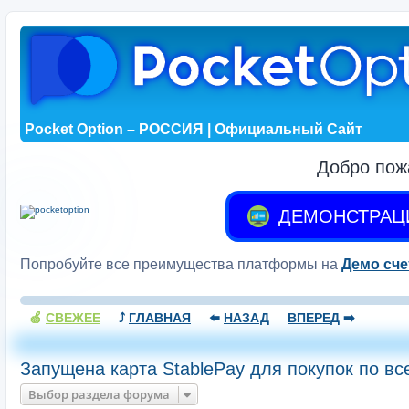
Pocket Option – РОССИЯ | Официальный Сайт
Добро пож
ДЕМОНСТРАЦ
Попробуйте все преимущества платформы на
Демо сче
🍏
СВЕЖЕЕ
⤴️
ГЛАВНАЯ
⬅️
НАЗАД
ВПЕРЕД
➡️
Запущена карта StablePay для покупок по вс
Выбор раздела форума