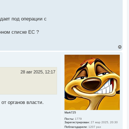
ктронных платежей на
дает под операции с
ю — для этого нужно
нно.
онном списке ЕС ?
удет произведена
В
е
р
н
у
т
ь
28 авг 2025, 12:17
с
я
к
н
а
ч
а
 от органов власти.
л
у
Mark725
Посты:
1779
Зарегистрирован:
27 мар 2025, 20:30
Поблагодарили:
1207 раз