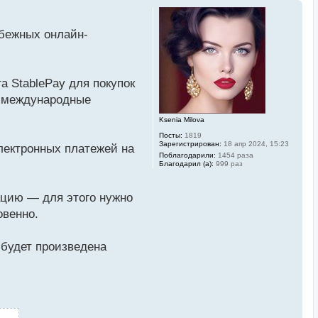
убежных онлайн-
 StablePay для покупок
т международные
Ksenia Milova
Посты:
1819
Зарегистрирован:
18 апр 2024, 15:23
электронных платежей на
Поблагодарили:
1454 раза
Благодарил (а):
999 раз
ацию — для этого нужно
овенно.
 будет произведена