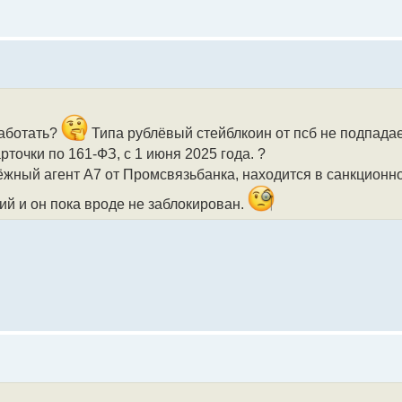
работать?
Типа рублёвый стейблкоин от псб не подпадае
точки по 161-ФЗ, с 1 июня 2025 года. ?
атёжный агент А7 от Промсвязьбанка, находится в санкционн
й и он пока вроде не заблокирован.