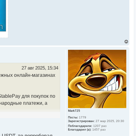
В
е
р
н
у
т
ь
27 авг 2025, 15:34
с
бежных онлайн-магазинах
я
к
н
а
ч
tablePay для покупок по
а
л
ународные платежи, а
у
Mark725
Посты:
1779
Зарегистрирован:
27 мар 2025, 20:30
ктронных платежей на
Поблагодарили:
1207 раз
Благодарил (а):
1457 раз
ы USDT, то попробовал