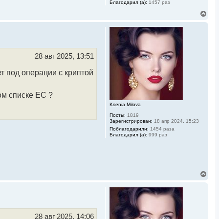
Благодарил (а):
1457 раз
В
е
р
н
у
т
ь
28 авг 2025, 13:51
с
я
т под операции с криптой
к
н
а
ом списке ЕС ?
ч
а
Ksenia Milova
л
Посты:
1819
у
Зарегистрирован:
18 апр 2024, 15:23
Поблагодарили:
1454 раза
Благодарил (а):
999 раз
В
е
р
н
у
т
ь
28 авг 2025, 14:06