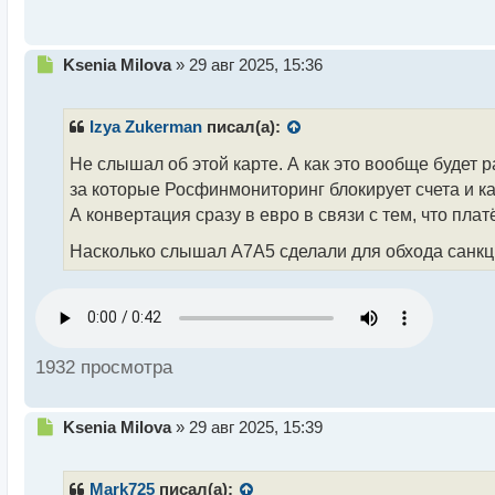
с
т
Н
Ksenia Milova
»
29 авг 2025, 15:36
е
п
р
Izya Zukerman
писал(а):
о
ч
Не слышал об этой карте. А как это вообще будет 
и
за которые Росфинмониторинг блокирует счета и кар
т
А конвертация сразу в евро в связи с тем, что пл
а
н
Насколько слышал А7А5 сделали для обхода санкци
н
ы
й
п
о
с
1932 просмотра
т
Н
Ksenia Milova
»
29 авг 2025, 15:39
е
п
р
Mark725
писал(а):