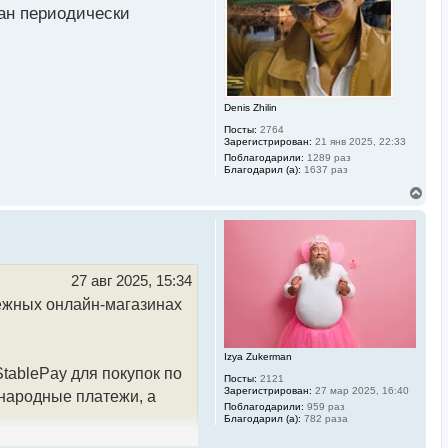
ран периодически
я
к
н
а
ч
а
л
Denis Zhilin
у
Посты:
2764
Зарегистрирован:
21 янв 2025, 22:33
Поблагодарили:
1289 раз
Благодарил (а):
1637 раз
В
е
р
н
у
т
ь
27 авг 2025, 15:34
с
бежных онлайн-магазинах
я
к
н
а
Izya Zukerman
ч
tablePay для покупок по
а
Посты:
2121
л
Зарегистрирован:
27 мар 2025, 16:40
ународные платежи, а
у
Поблагодарили:
959 раз
Благодарил (а):
782 раза