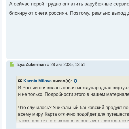
о
А сейчас порой трудно оплатить зарубежные сервис
ч
и
блокируют счета россиян. Поэтому, реально выход д
т
а
н
н
ы
й
п
о
с
т
Н
Izya Zukerman
»
28 авг 2025, 13:51
е
п
р
Ksenia Milova
писал(а):
о
В России появилась новая международная виртуаль
ч
и не только. Подробности этого в нашем материале
и
т
а
Что случилось? Уникальный банковский продукт по
н
всему миру. Карта отлично подойдет для путешест
н
также для тех, кто активно использует криптовалют
ы
й