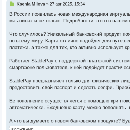
Н
Ksenia Milova
»
27 авг 2025, 15:34
е
В России появилась новая международная виртуальн
п
р
магазинах и не только. Подробности этого в нашем
о
ч
Что случилось? Уникальный банковский продукт поя
и
т
по всему миру. Карта отлично подойдет для путеше
а
платежи, а также для тех, кто активно использует 
н
н
Работает StablePay с поддержкой платежной систем
ы
й
смартфоне пользователя, к ней подойдет практичес
п
о
StablePay предназначен только для физических ли
с
предоставить свой паспорт и сделать селфи. Приоб
т
Ее пополнение осуществляется с помощью криптоко
автоматически. Ежедневно карту можно пополнять не
А что вы думаете о новом банковском продукте? Бу
ВЛОЖЕНИЯ