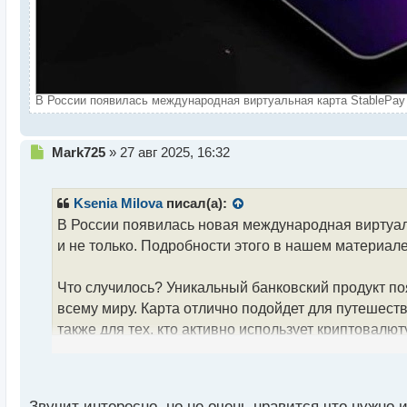
В России появилась международная виртуальная карта StablePay 
Н
Mark725
»
27 авг 2025, 16:32
е
п
р
Ksenia Milova
писал(а):
о
В России появилась новая международная виртуаль
ч
и не только. Подробности этого в нашем материале
и
т
а
Что случилось? Уникальный банковский продукт по
н
всему миру. Карта отлично подойдет для путешест
н
также для тех, кто активно использует криптовалют
ы
й
п
Работает StablePay с поддержкой платежной систе
о
смартфоне пользователя, к ней подойдет практиче
с
Звучит интересно, но не очень нравится что нужно