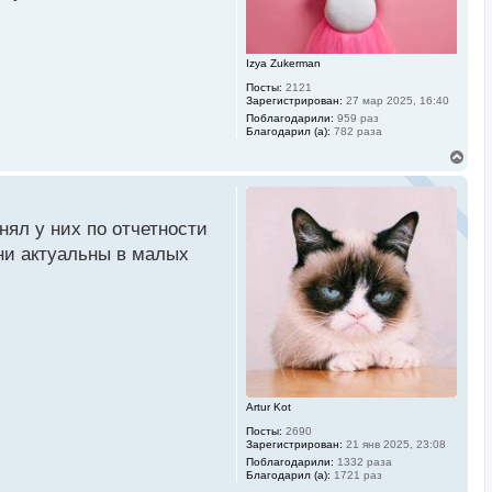
я
к
н
а
Izya Zukerman
ч
а
Посты:
2121
л
Зарегистрирован:
27 мар 2025, 16:40
у
Поблагодарили:
959 раз
Благодарил (а):
782 раза
В
е
р
н
у
ял у них по отчетности
т
ь
они актуальны в малых
с
я
к
н
а
ч
а
л
у
Artur Kot
Посты:
2690
Зарегистрирован:
21 янв 2025, 23:08
Поблагодарили:
1332 раза
Благодарил (а):
1721 раз