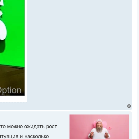
В
е
р
н
у
 то можно ожидать рост
т
ь
итуация и насколько
с