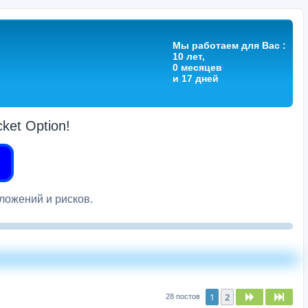
Мы работаем для Вас :
10 лет,
0 месяцев
и 17 дней
et Option!
вложений и рисков.
1
2
След.
След
28 постов