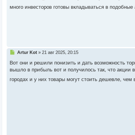
ч
много инвесторов готовы вкладываться в подобные
и
т
а
н
н
ы
й
п
Н
Artur Kot
»
21 авг 2025, 20:15
о
е
с
Вот они и решили понизить и дать возможность тор
п
т
р
вышло в прибыль вот и получилось так, что акции 
о
городах и у них товары могут стоить дешевле, чем
ч
и
т
а
н
н
ы
й
п
о
с