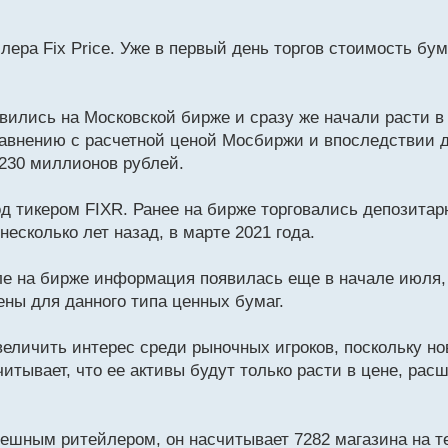
ера Fix Price. Уже в первый день торгов стоимость бу
ились на Московской бирже и сразу же начали расти в ц
равнению с расчетной ценой Мосбиржи и впоследствии д
230 миллионов рублей.
 тикером FIXR. Ранее на бирже торговались депозитарн
есколько лет назад, в марте 2021 года.
вле на бирже информация появилась еще в начале июля, 
ены для данного типа ценных бумаг.
величить интерес среди рыночных игроков, поскольку н
тывает, что ее активы будут только расти в цене, рас
пешным ритейлером, он насчитывает 7282 магазина на т