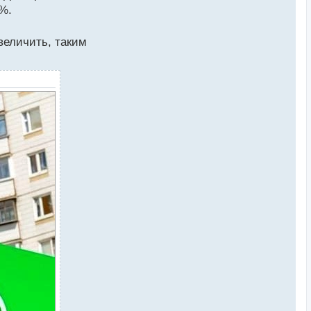
%.
величить, таким