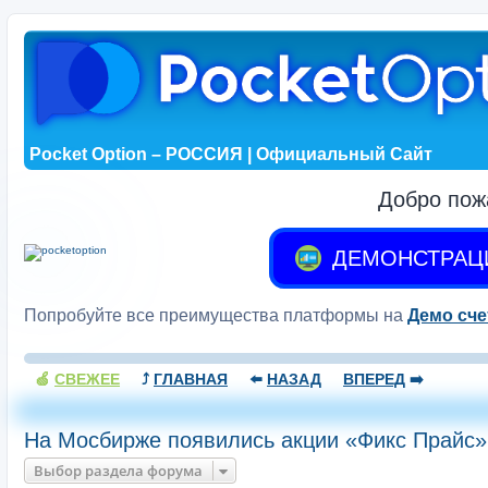
Pocket Option – РОССИЯ | Официальный Сайт
Добро пож
ДЕМОНСТРАЦ
Попробуйте все преимущества платформы на
Демо сче
🍏
СВЕЖЕЕ
⤴️
ГЛАВНАЯ
⬅️
НАЗАД
ВПЕРЕД
➡️
На Мосбирже появились акции «Фикс Прайс»
Выбор раздела форума