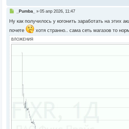
т
Н
_Pumba_
»
05 апр 2026, 11:47
е
Ну как получилось у когонить заработать на этих а
п
р
почете
хотя странно.. сама сеть магазов то но
о
ч
ВЛОЖЕНИЯ
и
т
а
н
н
ы
й
п
о
с
т