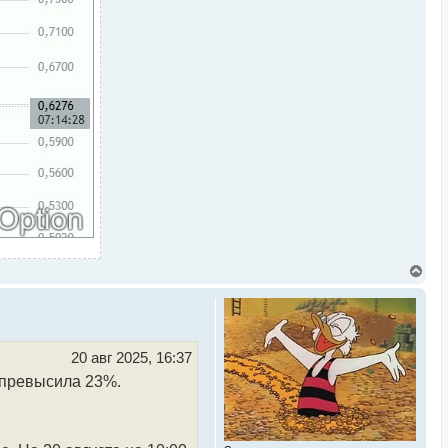
В
е
р
н
у
т
ь
20 авг 2025, 16:37
с
 превысила 23%.
я
к
н
а
ч