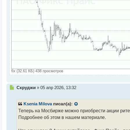
fix (32.61 КБ) 438 просмотров
Н
Скруджи
»
05 апр 2026, 13:32
е
п
р
Ksenia Milova
писал(а):
о
Теперь на Мосбирже можно приобрести акции ритей
ч
Подробнее об этом в нашем материале.
и
т
а