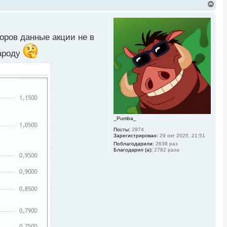
В
е
р
н
у
оров данные акции не в
т
ь
народу
с
я
к
н
а
ч
а
л
у
_Pumba_
Посты:
2974
Зарегистрирован:
29 окт 2025, 21:51
Поблагодарили:
2638 раз
Благодарил (а):
2782 раза