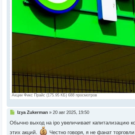
Акции Фикс Прайс (175.95 КБ) 688 просмотров
Н
Izya Zukerman
»
20 авг 2025, 19:50
е
Обычно выход на ipo увеличивает капитализацию ко
п
р
этих акций.
Честно говоря, я не фанат торговли
о