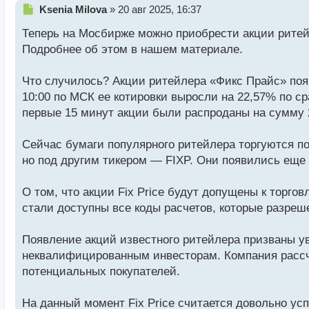
Н
Ksenia Milova
»
20 авг 2025, 16:37
е
Теперь на Мосбирже можно приобрести акции ритейл
п
р
Подробнее об этом в нашем материале.
о
ч
Что случилось? Акции ритейлера «Фикс Прайс» появ
и
т
10:00 по МСК ее котировки выросли на 22,57% по с
а
первые 15 минут акции были распроданы на сумму 
н
н
Сейчас бумаги популярного ритейлера торгуются под
ы
й
но под другим тикером — FIXP. Они появились еще н
п
о
О том, что акции Fix Price будут допущены к торго
с
стали доступны все коды расчетов, которые разреш
т
Появление акций известного ритейлера призваны у
неквалифицированным инвесторам. Компания рассчи
потенциальных покупателей.
На данный момент Fix Price считается довольно ус