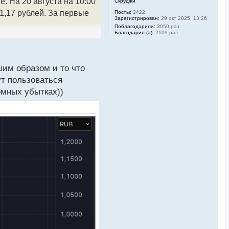
. На 20 августа на 10:00
Скруджи
а
л
1,17 рублей. За первые
Посты:
2422
у
Зарегистрирован:
29 окт 2025, 13:26
Поблагодарили:
3050 раз
Благодарил (а):
2109 раз
расписки Fix Price, но
шим образом и то что
ут пользоваться
только 20 августа стали
омных убытках))
ые бумаги доступны
ряя аудиторию
ритории России и других
чить, таким образом,