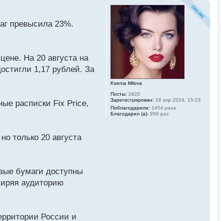
маг превысила 23%.
ене. На 20 августа на
остигли 1,17 рублей. За
Ksenia Milova
Посты:
1820
Зарегистрирован:
18 апр 2024, 15:23
ые расписки Fix Price,
Поблагодарили:
1454 раза
Благодарил (а):
999 раз
но только 20 августа
овые бумаги доступны
ширяя аудиторию
ерритории России и