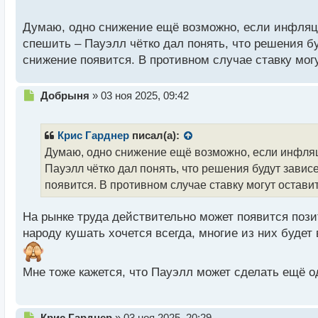
о
после чего будет принято новое решение по ставке
с
Думаю, одно снижение ещё возможно, если инфляци
снижении ставки как в октябре, так и в декабре. Од
т
спешить – Пауэлл чётко дал понять, что решения бу
дальнейшем смягчении монетарной политики.
снижение появится. В противном случае ставку могу
Н
Добрыня
»
03 ноя 2025, 09:42
е
п
р
Крис Гарднер
писал(а):
о
Думаю, одно снижение ещё возможно, если инфляци
ч
Пауэлл чётко дал понять, что решения будут завис
и
т
появится. В противном случае ставку могут остави
а
н
На рынке труда действительно может появится пози
н
народу кушать хочется всегда, многие из них будет
ы
й
п
Мне тоже кажется, что Пауэлл может сделать ещё од
о
Также стоит отметить, что снижение доходности по
с
снижение доходности по 30-летним облигациям, кот
т
инфляционные риски, связанные с тарифами и сти
Н
Крис Гарднер
»
03 ноя 2025, 20:29