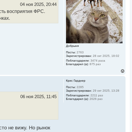
ь
04 ноя 2025, 20:44
с
ость восприятия ФРС.
я
к
нках.
н
а
ч
а
л
у
Добрыня
Посты:
2763
Зарегистрирован:
28 окт 2025, 18:02
Поблагодарили:
3474 раза
Благодарил (а):
875 раз
В
е
р
Крис Гарднер
н
у
Посты:
2285
Зарегистрирован:
29 окт 2025, 13:28
т
ь
Поблагодарили:
2211 раз
06 ноя 2025, 11:45
Благодарил (а):
2026 раз
с
я
к
н
а
ч
а
сто не вижу. Но рынок
л