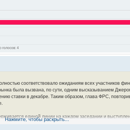
о голосов:
4
 полностью соответствовало ожиданиям всех участников фи
 рынка была вызвана, по сути, одним высказыванием Джеро
ию ставки в декабре. Таким образом, глава ФРС, повтори
е.
держивается единой линии на каждом заседании и выступле
Нажмите, чтобы раскрыть...
ных, исключая спонтанные или авансовые действия. Очеви
оэкономической статистики (к этому времени, возможно, за