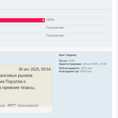
100%
4
Голосов нет
Голосов нет
Крис Гарднер
Посты:
2285
Зарегистрирован:
29 окт 2025, 13:28
Поблагодарили:
2211 раз
30 окт 2025, 09:54
Благодарил (а):
2026 раз
нансовых рынков.
ма Пауэлла о
в прежние тезисы,
нии. ФРС принимает
дно, что на декабрьском
вершится "шатдаун"),