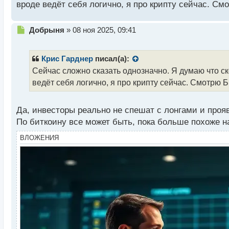
н
вроде ведёт себя логично, я про крипту сейчас. См
ы
й
п
Н
Добрыня
»
08 ноя 2025, 09:41
о
е
с
п
т
р
Крис Гарднер
писал(а):
о
Сейчас сложно сказать однозначно. Я думаю что ск
ч
ведёт себя логично, я про крипту сейчас. Смотрю 
и
т
а
Да, инвесторы реально не спешат с лонгами и про
н
н
По биткоину все может быть, пока больше похоже на
ы
ВЛОЖЕНИЯ
й
п
о
с
т