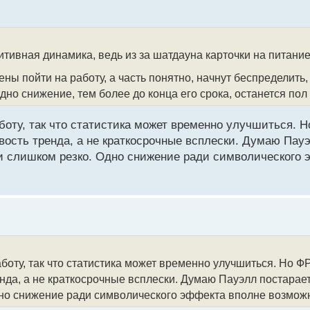
а года и как на это отреагируют рынки?
тивная динамика, ведь из за шатдауна карточки на питание
ены пойти на работу, а часть понятно, начнут беспределить
но снижение, тем более до конца его срока, останется пол 
боту, так что статистика может временно улучшиться. 
ивость тренда, а не краткосрочные всплески. Думаю Пау
ки слишком резко. Одно снижение ради символического
боту, так что статистика может временно улучшиться. Но Ф
енда, а не краткосрочные всплески. Думаю Пауэлл постарае
дно снижение ради символического эффекта вполне возмож