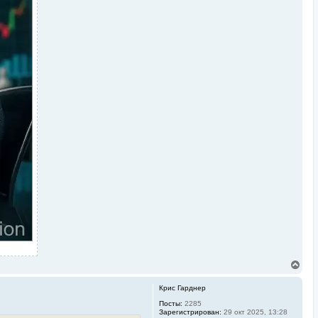
В
е
р
Крис Гарднер
н
у
Посты:
2285
Зарегистрирован:
29 окт 2025, 13:28
т