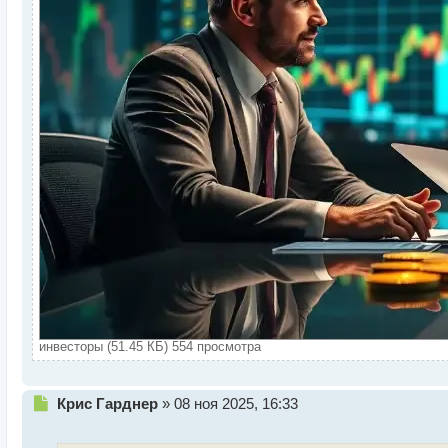
инвесторы (51.45 КБ) 554 просмотра
Н
Крис Гарднер
»
08 ноя 2025, 16:33
е
п