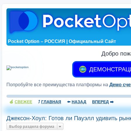
Pocket Option – РОССИЯ | Официальный Сайт
Добро пож
ДЕМОНСТРАЦ
Попробуйте все преимущества платформы на
Демо сче
🍏
СВЕЖЕЕ
⤴️
ГЛАВНАЯ
⬅️
НАЗАД
ВПЕРЕД
➡️
Джексон-Хоул: Готов ли Пауэлл удивить рын
Выбор раздела форума