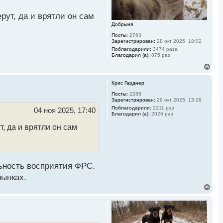
а
л
рут, да и врятли он сам
у
Добрыня
Посты:
2763
Зарегистрирован:
28 окт 2025, 18:02
Поблагодарили:
3474 раза
Благодарил (а):
875 раз
В
е
р
Крис Гарднер
н
у
Посты:
2285
Зарегистрирован:
29 окт 2025, 13:28
т
ь
Поблагодарили:
2211 раз
04 ноя 2025, 17:40
Благодарил (а):
2026 раз
с
я
, да и врятли он сам
к
н
а
ч
а
л
льность восприятия ФРС.
у
рынках.
В
е
р
н
у
т