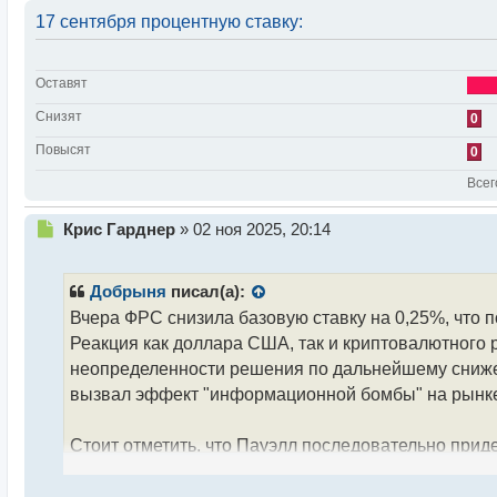
17 сентября процентную ставку:
Оставят
Снизят
0
Повысят
0
Всег
Н
Крис Гарднер
»
02 ноя 2025, 20:14
е
п
р
Добрыня
писал(а):
о
Вчера ФРС снизила базовую ставку на 0,25%, что
ч
Реакция как доллара США, так и криптовалютного
и
т
неопределенности решения по дальнейшему снижен
а
вызвал эффект "информационной бомбы" на рынк
н
н
Стоит отметить, что Пауэлл последовательно при
ы
й
решения, основываясь на макроэкономических дан
п
заседании будет проведена очередная оценка макр