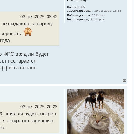
Крис Гарднер
н
у
Посты:
2285
Зарегистрирован:
29 окт 2025, 13:28
т
ь
Поблагодарили:
2211 раз
03 ноя 2025, 09:42
Благодарил (а):
2026 раз
с
 не выдаются, а народу
я
к
н
, воровать.
а
года.
ч
а
л
у
Но ФРС вряд ли будет
элл постарается
 эффекта вполне
В
е
р
н
у
т
ь
03 ноя 2025, 20:29
с
РС вряд ли будет смотреть
я
к
тся аккуратно завершить
н
а
но.
ч