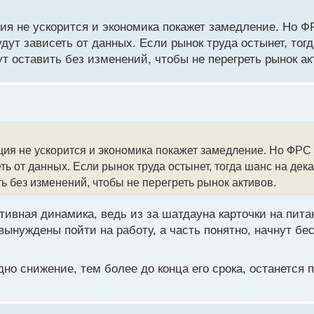
. За исключением "трех голубей Дональда Трампа", никто н
я не ускорится и экономика покажет замедление. Но Ф
нако, рынок, как это часто бывает, ожидал от Пауэлла, по су
дут зависеть от данных. Если рынок труда остынет, тог
т оставить без изменений, чтобы не перегреть рынок ак
я не ускорится и экономика покажет замедление. Но ФРС 
еть от данных. Если рынок труда остынет, тогда шанс на де
ть без изменений, чтобы не перегреть рынок активов.
тивная динамика, ведь из за шатдауна карточки на пита
 вынуждены пойти на работу, а часть понятно, начнут бе
но снижение, тем более до конца его срока, останется п
 10-летним облигациям до 4.10% также отражает эту тенден
орые по-прежнему выше, чем в начале года, свидетельствуе
мулирующей фискальной политикой, остаются актуальными.