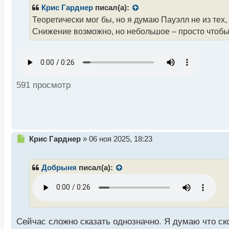
т
р
Крис Гарднер
писал(а):
о
Теоретически мог бы, но я думаю Пауэлл не из тех
ч
Снижение возможно, но небольшое – просто чтобы 
и
т
а
н
н
ы
591 просмотр
й
п
о
с
т
Н
Крис Гарднер
»
06 ноя 2025, 18:23
е
п
р
Добрыня
писал(а):
о
ч
и
т
а
н
Сейчас сложно сказать однозначно. Я думаю что ско