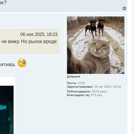
у
рх?
В
е
р
н
у
т
ь
06 ноя 2025, 18:23
с
 не вижу. Но рынок вроде
я
к
н
а
ч
а
зитива.
л
у
Добрыня
Посты:
2763
Зарегистрирован:
28 окт 2025, 18:02
Поблагодарили:
3474 раза
Благодарил (а):
875 раз