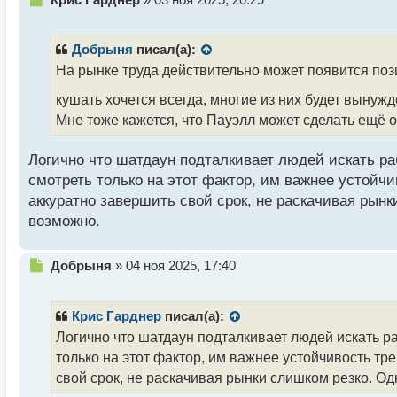
ждать больше 2х снижений подряд в этом году.
е
п
р
Как думаете, будет ли ещё снижение ставки до конц
Добрыня
писал(а):
о
На рынке труда действительно может появится пози
ч
и
кушать хочется всегда, многие из них будет вынужд
т
Мне тоже кажется, что Пауэлл может сделать ещё од
а
н
н
Логично что шатдаун подталкивает людей искать ра
ы
смотреть только на этот фактор, им важнее устойч
й
аккуратно завершить свой срок, не раскачивая рын
п
возможно.
о
с
т
Н
Добрыня
»
04 ноя 2025, 17:40
е
п
р
Крис Гарднер
писал(а):
о
Логично что шатдаун подталкивает людей искать ра
ч
только на этот фактор, им важнее устойчивость тр
и
т
свой срок, не раскачивая рынки слишком резко. О
а