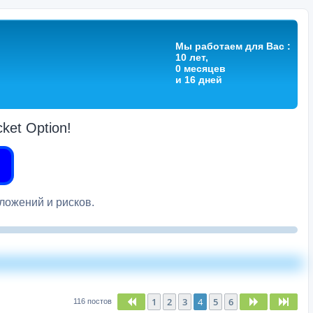
Мы работаем для Вас :
10 лет,
0 месяцев
и 16 дней
et Option!
вложений и рисков.
1
2
3
4
5
6
Пред.
След.
След
116 постов