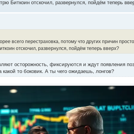
отрю Биткоин отскочил, развернулся, пойдём теперь вве
орее всего перестраховка, потому что других причин просто
Биткоин отскочил, развернулся, пойдём теперь вверх?
являют осторожность, фиксируются и ждут появления по
 какой то боковик. А ты чего ожидаешь, лонгов?