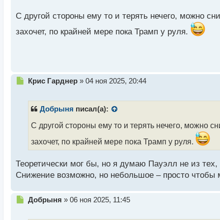
н
н
С другой стороны ему то и терять нечего, можно сн
ы
захочет, по крайней мере пока Трамп у руля.
й
п
о
с
т
Н
Крис Гарднер
»
04 ноя 2025, 20:44
е
п
р
Добрыня
писал(а):
о
ч
С другой стороны ему то и терять нечего, можно сн
и
захочет, по крайней мере пока Трамп у руля.
т
а
н
Теоретически мог бы, но я думаю Пауэлл не из тех
н
Снижение возможно, но небольшое – просто чтобы м
ы
й
п
Н
Добрыня
»
06 ноя 2025, 11:45
о
е
с
п