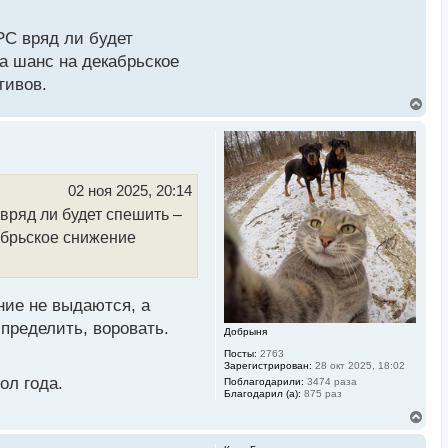
е давал обещаний о
РС вряд ли будет
ти, обещаний о
да шанс на декабрьское
тивов.
В
е
р
н
у
т
ь
02 ноя 2025, 20:14
с
вряд ли будет спешить –
я
к
кабрьское снижение
н
а
ч
а
л
ние не выдаются, а
у
спределить, воровать.
Добрыня
Посты:
2763
Зарегистрирован:
28 окт 2025, 18:02
ол года.
Поблагодарили:
3474 раза
цию. Однако, умеренное
Благодарил (а):
875 раз
т о том, что
В
е
 Проще говоря, не стоит
р