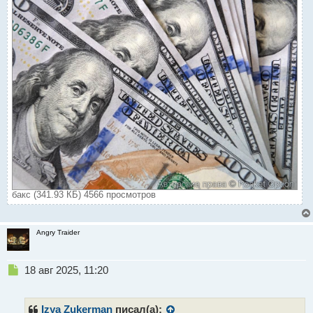
бакс (341.93 КБ) 4566 просмотров
Angry Traider
Н
18 авг 2025, 11:20
е
п
р
Izya Zukerman
писал(а):