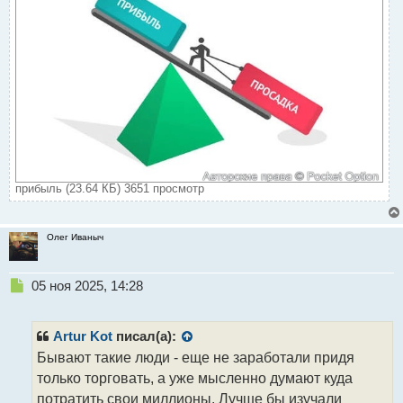
прибыль (23.64 КБ) 3651 просмотр
Олег Иваныч
Н
05 ноя 2025, 14:28
е
п
р
Artur Kot
писал(а):
о
Бывают такие люди - еще не заработали придя
ч
только торговать, а уже мысленно думают куда
и
т
потратить свои миллионы. Лучше бы изучали