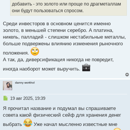
а
добавить - это золото или проще по драгметаллам
н
они будут пользоваться спросом.
н
ы
й
Среди инвесторов в основном ценится именно
п
золото, в меньшей степени серебро. А платина,
о
никель, палладий - слишком нестабильные металлы,
с
больше подвержены влиянию изменения рыночного
т
положения.
А так, да, диверсификация никогда не повредит,
иногда наоборот может выручить.
danny workhol
Н
19 авг 2025, 19:39
е
Я прочитал название и подумал вы спрашиваете
п
р
совета какой физический сейф для хранения денег
о
выбрать
ч
Уже начал мысленно известные мне
и