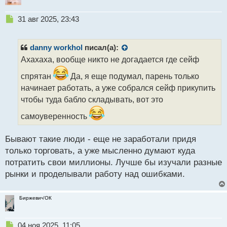
Н
31 авг 2025, 23:43
е
п
р
danny workhol
писал(а):
о
Ахахаха, вообще никто не догадается где сейф
ч
и
спрятан
Да, я еще подумал, парень только
т
начинает работать, а уже собрался сейф прикупить
а
чтобы туда бабло складывать, вот это
н
н
самоуверенность
ы
й
п
Бывают такие люди - еще не заработали придя
о
только торговать, а уже мысленно думают куда
с
потратить свои миллионы. Лучше бы изучали разные
т
рынки и проделывали работу над ошибками.
Биржевич'ОК
Н
04 ноя 2025, 11:05