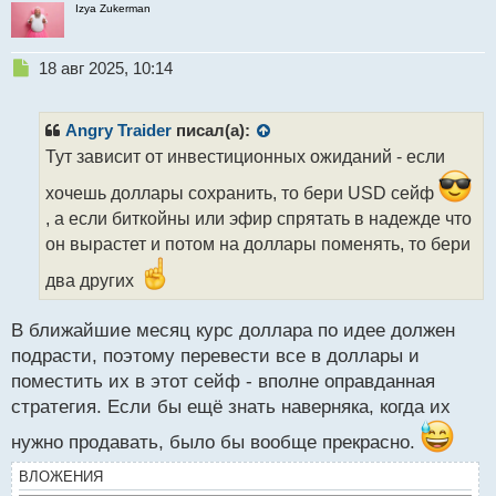
Izya Zukerman
ы
й
п
Н
18 авг 2025, 10:14
о
е
с
п
т
р
Angry Traider
писал(а):
о
Тут зависит от инвестиционных ожиданий - если
ч
и
хочешь доллары сохранить, то бери USD сейф
т
, а если биткойны или эфир спрятать в надежде что
а
он вырастет и потом на доллары поменять, то бери
н
н
два других
ы
й
п
В ближайшие месяц курс доллара по идее должен
о
подрасти, поэтому перевести все в доллары и
с
поместить их в этот сейф - вполне оправданная
т
стратегия. Если бы ещё знать наверняка, когда их
нужно продавать, было бы вообще прекрасно.
ВЛОЖЕНИЯ