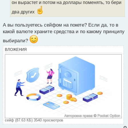
он вырастет и потом на доллары поменять, то бери
н
н
два других
ы
й
п
А вы пользуетесь сейфом на покете? Если да, то в
о
какой валюте храните средства и по какому принципу
с
т
выбирали?
ВЛОЖЕНИЯ
сейф (87.63 КБ) 3540 просмотров