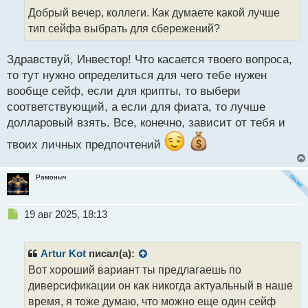
т
Добрый вечер, коллеги. Как думаете какой лучше
а
тип сейфа выбрать для сбережений?
н
н
Здравствуй, Инвестор! Что касается твоего вопроса,
ы
й
то тут нужно определиться для чего тебе нужен
п
вообще сейф, если для крипты, то выбери
о
соответствующий, а если для фиата, то лучше
с
долларовый взять. Все, конечно, зависит от тебя и
т
твоих личных предпочтений
Рамоныч
Н
19 авг 2025, 18:13
е
п
р
Artur Kot
писал(а):
о
Вот хороший вариант ты предлагаешь по
ч
диверсификации он как никогда актуальный в наше
и
т
время, я тоже думаю, что можно еще один сейф