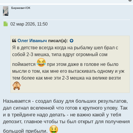
Биржевич'ОК
Н
02 мар 2026, 11:50
е
п
р
Олег Иваныч
писал(а):
о
Я в детстве всегда когда на рыбалку шел брал с
ч
собой 2-3 мешка, типа вдруг огромный сом
и
т
поймается
при этом даже в голове не было
а
мысли о том, как мне его вытаскивать одному и уж
н
н
тем более как мне эти 2-3 мешка на велике везти
ы
й
п
о
Называется - создал базу для больших результатов,
с
дал сигнал вселенной что готов к крупного улову. Так
т
и в трейдинге надо делать - не важно какой у тебя
депозит, главное чтобы ты был открыт для получения
большой прибыли.