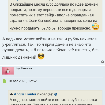
о
В ближайшие месяц курс доллара по идее должен
ч
подрасти, поэтому перевести все в доллары и
и
т
поместить их в этот сейф - вполне оправданная
а
стратегия. Если бы ещё знать наверняка, когда их
н
н
нужно продавать, было бы вообще прекрасно.
ы
й
А ведь все может пойти и не так, и рубль начнется
п
укрепляться. Так что я прям даже и не знаю что
о
с
лучше делать, я б оставил сейчас всё как есть, без
т
лишних движений
Izya Zukerman
Н
18 авг 2025, 12:52
е
п
р
Angry Traider
писал(а):
о
А ведь все может пойти и не так, и рубль начнется
ч
укрепляться. Так что я прям даже и не знаю что