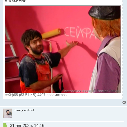
ВЛОЖЕНИЯ
сейф68 (63.51 КБ) 4497 просмотров
danny workhol
Н
31 авг 2025, 14:16