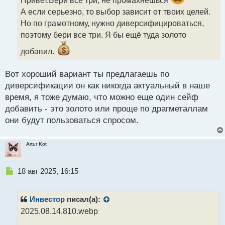
Привет.Бери все три, не промахнёшься
и
А если серьезно, то выбор зависит от твоих целей.
т
Но по грамотному, нужно диверсифицироваться,
а
поэтому бери все три. Я бы ещё туда золото
н
н
добавил.
ы
й
п
Вот хороший вариант ты предлагаешь по
о
диверсификации он как никогда актуальный в наше
с
время, я тоже думаю, что можно еще один сейф
т
добавить - это золото или проще по драгметаллам
они будут пользоваться спросом.
Artur Kot
Н
18 авг 2025, 16:15
е
п
р
Инвестор
писал(а):
о
2025.08.14.810.webp
ч
и