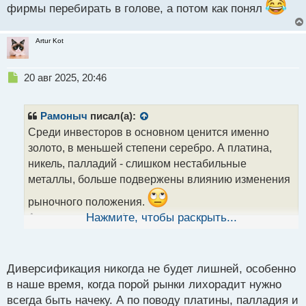
фирмы перебирать в голове, а потом как понял
т
а
н
Artur Kot
н
ы
й
Н
20 авг 2025, 20:46
п
е
о
п
с
р
Рамоныч
писал(а):
т
о
Среди инвесторов в основном ценится именно
ч
золото, в меньшей степени серебро. А платина,
и
т
никель, палладий - слишком нестабильные
а
металлы, больше подвержены влиянию изменения
н
н
рыночного положения.
ы
А так, да, диверсификация никогда не повредит,
Нажмите, чтобы раскрыть...
й
п
иногда наоборот может выручить.
о
с
Диверсификация никогда не будет лишней, особенно
т
в наше время, когда порой рынки лихорадит нужно
всегда быть начеку. А по поводу платины, палладия и