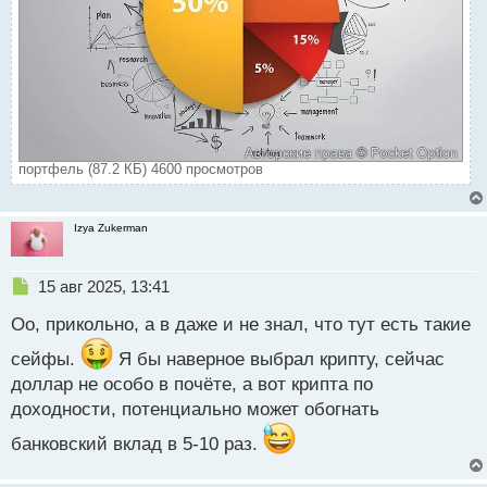
портфель (87.2 КБ) 4600 просмотров
Izya Zukerman
Н
15 авг 2025, 13:41
е
Оо, прикольно, а в даже и не знал, что тут есть такие
п
р
сейфы.
Я бы наверное выбрал крипту, сейчас
о
доллар не особо в почёте, а вот крипта по
ч
и
доходности, потенциально может обогнать
т
а
банковский вклад в 5-10 раз.
н
н