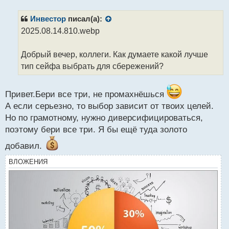
с
п
т
р
Инвестор
писал(а):
о
2025.08.14.810.webp
ч
и
т
Добрый вечер, коллеги. Как думаете какой лучше
а
тип сейфа выбрать для сбережений?
н
н
ы
Привет.Бери все три, не промахнёшься
й
А если серьезно, то выбор зависит от твоих целей.
п
Но по грамотному, нужно диверсифицироваться,
о
с
поэтому бери все три. Я бы ещё туда золото
т
добавил.
ВЛОЖЕНИЯ