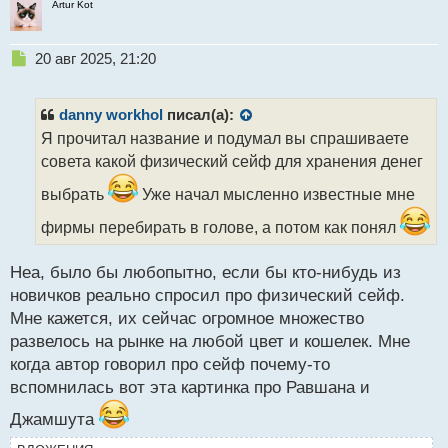
Artur Kot
Н
20 авг 2025, 21:20
е
п
р
danny workhol
писал(а):
о
Я прочитал название и подумал вы спрашиваете
ч
совета какой физический сейф для хранения денег
и
т
выбрать
Уже начал мысленно известные мне
а
н
фирмы перебирать в голове, а потом как понял
н
ы
Неа, было бы любопытно, если бы кто-нибудь из
й
п
новичков реально спросил про физический сейф.
о
Мне кажется, их сейчас огромное множество
с
развелось на рынке на любой цвет и кошелек. Мне
т
когда автор говорил про сейф почему-то
вспомнилась вот эта картинка про Равшана и
Джамшута