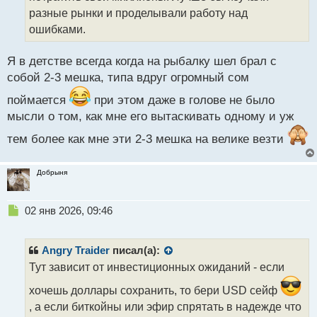
а
разные рынки и проделывали работу над
н
ошибками.
н
ы
й
Я в детстве всегда когда на рыбалку шел брал с
п
собой 2-3 мешка, типа вдруг огромный сом
о
с
поймается
при этом даже в голове не было
т
мысли о том, как мне его вытаскивать одному и уж
тем более как мне эти 2-3 мешка на велике везти
Добрыня
Н
02 янв 2026, 09:46
е
п
р
Angry Traider
писал(а):
о
Тут зависит от инвестиционных ожиданий - если
ч
и
хочешь доллары сохранить, то бери USD сейф
т
, а если биткойны или эфир спрятать в надежде что
а