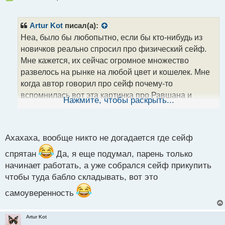
е
п
р
Artur Kot
писал(а):
о
Неа, было бы любопытно, если бы кто-нибудь из
ч
новичков реально спросил про физический сейф.
и
т
Мне кажется, их сейчас огромное множество
а
развелось на рынке на любой цвет и кошелек. Мне
н
когда автор говорил про сейф почему-то
н
вспомнилась вот эта картинка про Равшана и
ы
Нажмите, чтобы раскрыть...
й
Джамшута
п
о
с
Ахахаха, вообще никто не догадается где сейф
т
спрятан
Да, я еще подумал, парень только
начинает работать, а уже собрался сейф прикупить
чтобы туда бабло складывать, вот это
самоуверенность
Artur Kot