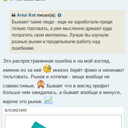
е
п
р
Artur Kot
писал(а):
о
Бывают такие люди - еще не заработали придя
ч
только торговать, а уже мысленно думают куда
и
т
потратить свои миллионы. Лучше бы изучали
а
разные рынки и проделывали работу над
н
ошибками.
н
ы
й
Это распространенная ошибка и на мой взгляд,
п
именно из за неё
многих берёт фомо и начинают
о
с
тильтовать. Рынок и хотелки - вещи вообще не
т
совместимые.
Бывает что в месяц профит
больше чем ожидалось, а бывает вообще в минусе,
короче это рынок.
ВЛОЖЕНИЯ