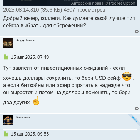
т
а
2025.08.14.810 (35.6 КБ) 4607 просмотров
н
Добрый вечер, коллеги. Как думаете какой лучше тип
н
сейфа выбрать для сбережений?
ы
й
п
Angry Traider
о
с
т
Н
15 авг 2025, 07:49
е
Тут зависит от инвестиционных ожиданий - если
п
р
хочешь доллары сохранить, то бери USD сейф
,
о
а если биткойны или эфир спрятать в надежде что
ч
и
он вырастет и потом на доллары поменять, то бери
т
а
два других
н
н
Рамоныч
ы
й
п
Н
15 авг 2025, 09:55
о
е