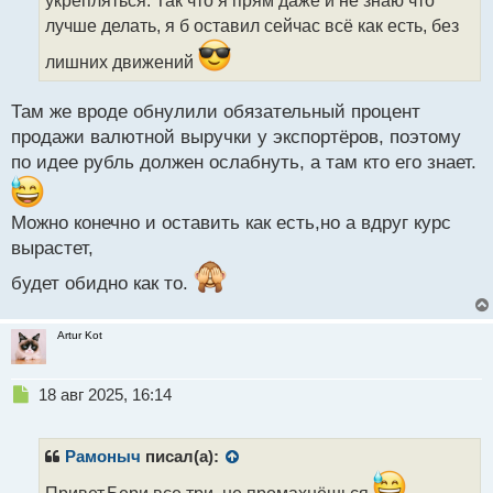
и
т
лучше делать, я б оставил сейчас всё как есть, без
а
лишних движений
н
н
ы
Там же вроде обнулили обязательный процент
й
продажи валютной выручки у экспортёров, поэтому
п
по идее рубль должен ослабнуть, а там кто его знает.
о
с
т
Можно конечно и оставить как есть,но а вдруг курс
вырастет,
будет обидно как то.
Artur Kot
Н
18 авг 2025, 16:14
е
п
р
Рамоныч
писал(а):
о
ч