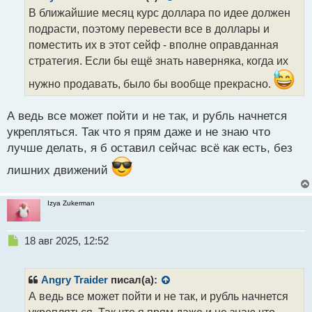
о
В ближайшие месяц курс доллара по идее должен
ч
подрасти, поэтому перевести все в доллары и
и
т
поместить их в этот сейф - вполне оправданная
а
стратегия. Если бы ещё знать наверняка, когда их
н
н
нужно продавать, было бы вообще прекрасно.
ы
й
А ведь все может пойти и не так, и рубль начнется
п
укрепляться. Так что я прям даже и не знаю что
о
с
лучше делать, я б оставил сейчас всё как есть, без
т
лишних движений
Izya Zukerman
Н
18 авг 2025, 12:52
е
п
р
Angry Traider
писал(а):
о
А ведь все может пойти и не так, и рубль начнется
ч
укрепляться. Так что я прям даже и не знаю что