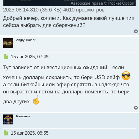
т
а
2025.08.14.810 (35.6 КБ) 4610 просмотров
н
Добрый вечер, коллеги. Как думаете какой лучше тип
н
сейфа выбрать для сбережений?
ы
й
п
Angry Traider
о
с
т
Н
15 авг 2025, 07:49
е
Тут зависит от инвестиционных ожиданий - если
п
р
хочешь доллары сохранить, то бери USD сейф
,
о
а если биткойны или эфир спрятать в надежде что
ч
и
он вырастет и потом на доллары поменять, то бери
т
а
два других
н
н
Рамоныч
ы
й
п
Н
15 авг 2025, 09:55
о
е