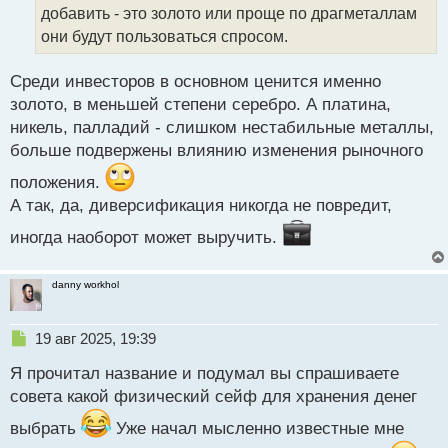
а
добавить - это золото или проще по драгметаллам
н
они будут пользоваться спросом.
н
ы
й
Среди инвесторов в основном ценится именно
п
золото, в меньшей степени серебро. А платина,
о
никель, палладий - слишком нестабильные металлы,
с
больше подвержены влиянию изменения рыночного
т
положения.
А так, да, диверсификация никогда не повредит,
иногда наоборот может выручить.
danny workhol
Н
19 авг 2025, 19:39
е
Я прочитал название и подумал вы спрашиваете
п
р
совета какой физический сейф для хранения денег
о
выбрать
ч
Уже начал мысленно известные мне
и