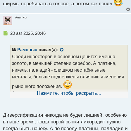
фирмы перебирать в голове, а потом как понял
т
а
н
Artur Kot
н
ы
й
Н
20 авг 2025, 20:46
п
е
о
п
с
р
Рамоныч
писал(а):
т
о
Среди инвесторов в основном ценится именно
ч
золото, в меньшей степени серебро. А платина,
и
т
никель, палладий - слишком нестабильные
а
металлы, больше подвержены влиянию изменения
н
н
рыночного положения.
ы
А так, да, диверсификация никогда не повредит,
Нажмите, чтобы раскрыть...
й
п
иногда наоборот может выручить.
о
с
Диверсификация никогда не будет лишней, особенно
т
в наше время, когда порой рынки лихорадит нужно
всегда быть начеку. А по поводу платины, палладия и