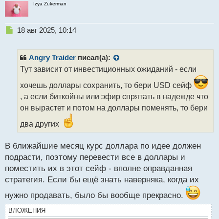
Izya Zukerman
ы
й
п
Н
18 авг 2025, 10:14
о
е
с
п
т
р
Angry Traider
писал(а):
о
Тут зависит от инвестиционных ожиданий - если
ч
и
хочешь доллары сохранить, то бери USD сейф
т
, а если биткойны или эфир спрятать в надежде что
а
он вырастет и потом на доллары поменять, то бери
н
н
два других
ы
й
п
В ближайшие месяц курс доллара по идее должен
о
подрасти, поэтому перевести все в доллары и
с
поместить их в этот сейф - вполне оправданная
т
стратегия. Если бы ещё знать наверняка, когда их
нужно продавать, было бы вообще прекрасно.
ВЛОЖЕНИЯ