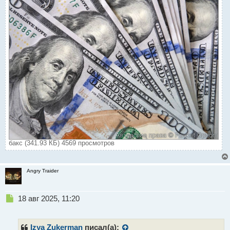
бакс (341.93 КБ) 4569 просмотров
Angry Traider
Н
18 авг 2025, 11:20
е
п
р
Izya Zukerman
писал(а):