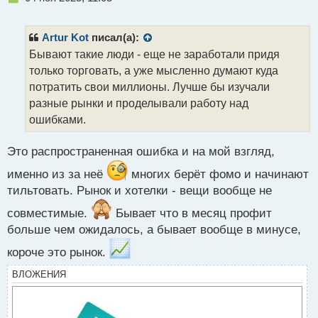
е
п
р
Artur Kot
писал(а):
о
Бывают такие люди - еще не заработали придя
ч
только торговать, а уже мысленно думают куда
и
т
потратить свои миллионы. Лучше бы изучали
а
разные рынки и проделывали работу над
н
ошибками.
н
ы
й
Это распространенная ошибка и на мой взгляд,
п
именно из за неё
многих берёт фомо и начинают
о
с
тильтовать. Рынок и хотелки - вещи вообще не
т
совместимые.
Бывает что в месяц профит
больше чем ожидалось, а бывает вообще в минусе,
короче это рынок.
ВЛОЖЕНИЯ