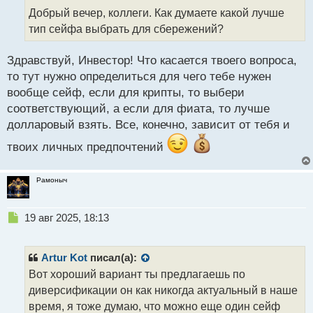
т
Добрый вечер, коллеги. Как думаете какой лучше
а
тип сейфа выбрать для сбережений?
н
н
Здравствуй, Инвестор! Что касается твоего вопроса,
ы
й
то тут нужно определиться для чего тебе нужен
п
вообще сейф, если для крипты, то выбери
о
соответствующий, а если для фиата, то лучше
с
долларовый взять. Все, конечно, зависит от тебя и
т
твоих личных предпочтений
Рамоныч
Н
19 авг 2025, 18:13
е
п
р
Artur Kot
писал(а):
о
Вот хороший вариант ты предлагаешь по
ч
диверсификации он как никогда актуальный в наше
и
т
время, я тоже думаю, что можно еще один сейф