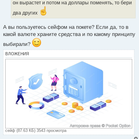
он вырастет и потом на доллары поменять, то бери
н
н
два других
ы
й
п
А вы пользуетесь сейфом на покете? Если да, то в
о
какой валюте храните средства и по какому принципу
с
т
выбирали?
ВЛОЖЕНИЯ
сейф (87.63 КБ) 3543 просмотра