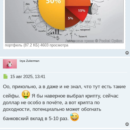
портфель (87.2 КБ) 4603 просмотра
Izya Zukerman
Н
15 авг 2025, 13:41
е
Оо, прикольно, а в даже и не знал, что тут есть такие
п
р
сейфы.
Я бы наверное выбрал крипту, сейчас
о
доллар не особо в почёте, а вот крипта по
ч
и
доходности, потенциально может обогнать
т
а
банковский вклад в 5-10 раз.
н
н