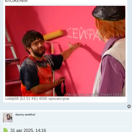
ВЛОЖЕНИЯ
сейф68 (63.51 КБ) 4500 просмотров
danny workhol
Н
31 авг 2025, 14:16