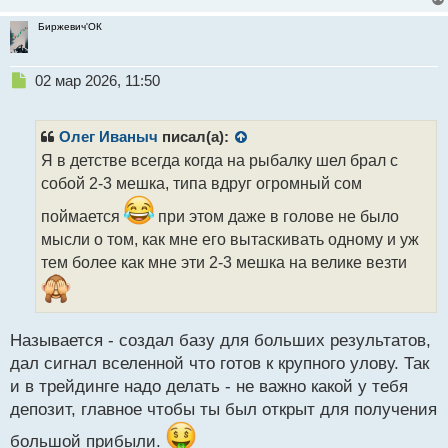
Биржевич'ОК
Н
02 мар 2026, 11:50
е
п
р
Олег Иваныч
писал(а):
о
Я в детстве всегда когда на рыбалку шел брал с
ч
собой 2-3 мешка, типа вдруг огромный сом
и
т
поймается
при этом даже в голове не было
а
мысли о том, как мне его вытаскивать одному и уж
н
н
тем более как мне эти 2-3 мешка на велике везти
ы
й
п
о
Называется - создал базу для больших результатов,
с
дал сигнал вселенной что готов к крупного улову. Так
т
и в трейдинге надо делать - не важно какой у тебя
депозит, главное чтобы ты был открыт для получения
большой прибыли.