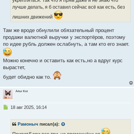
и
т
лучше делать, я б оставил сейчас всё как есть, без
а
лишних движений
н
н
ы
Там же вроде обнулили обязательный процент
й
продажи валютной выручки у экспортёров, поэтому
п
по идее рубль должен ослабнуть, а там кто его знает.
о
с
т
Можно конечно и оставить как есть,но а вдруг курс
вырастет,
будет обидно как то.
Artur Kot
Н
18 авг 2025, 16:14
е
п
р
Рамоныч
писал(а):
о
ч