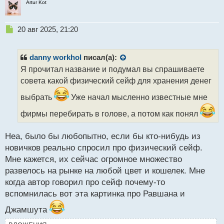
Artur Kot
Н
20 авг 2025, 21:20
е
п
р
danny workhol
писал(а):
о
Я прочитал название и подумал вы спрашиваете
ч
совета какой физический сейф для хранения денег
и
т
выбрать
Уже начал мысленно известные мне
а
н
фирмы перебирать в голове, а потом как понял
н
ы
Неа, было бы любопытно, если бы кто-нибудь из
й
п
новичков реально спросил про физический сейф.
о
Мне кажется, их сейчас огромное множество
с
развелось на рынке на любой цвет и кошелек. Мне
т
когда автор говорил про сейф почему-то
вспомнилась вот эта картинка про Равшана и
Джамшута