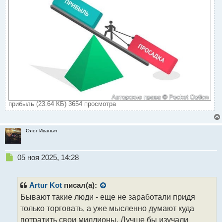
прибыль (23.64 КБ) 3654 просмотра
Олег Иваныч
Н
05 ноя 2025, 14:28
е
п
р
Artur Kot
писал(а):
о
Бывают такие люди - еще не заработали придя
ч
только торговать, а уже мысленно думают куда
и
т
потратить свои миллионы. Лучше бы изучали