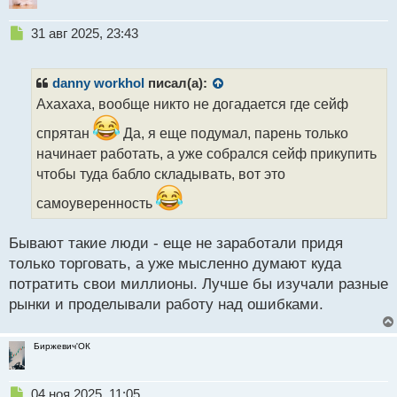
Н
31 авг 2025, 23:43
е
п
р
danny workhol
писал(а):
о
Ахахаха, вообще никто не догадается где сейф
ч
и
спрятан
Да, я еще подумал, парень только
т
начинает работать, а уже собрался сейф прикупить
а
чтобы туда бабло складывать, вот это
н
н
самоуверенность
ы
й
п
Бывают такие люди - еще не заработали придя
о
только торговать, а уже мысленно думают куда
с
потратить свои миллионы. Лучше бы изучали разные
т
рынки и проделывали работу над ошибками.
Биржевич'ОК
Н
04 ноя 2025, 11:05