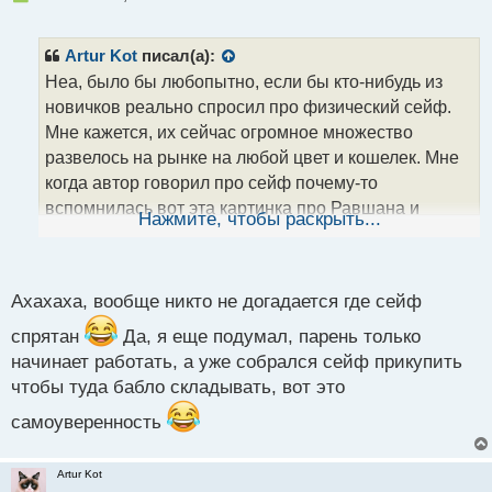
е
п
р
Artur Kot
писал(а):
о
Неа, было бы любопытно, если бы кто-нибудь из
ч
новичков реально спросил про физический сейф.
и
т
Мне кажется, их сейчас огромное множество
а
развелось на рынке на любой цвет и кошелек. Мне
н
когда автор говорил про сейф почему-то
н
вспомнилась вот эта картинка про Равшана и
ы
Нажмите, чтобы раскрыть...
й
Джамшута
п
о
с
Ахахаха, вообще никто не догадается где сейф
т
спрятан
Да, я еще подумал, парень только
начинает работать, а уже собрался сейф прикупить
чтобы туда бабло складывать, вот это
самоуверенность
Artur Kot