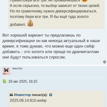
Привет.Бери все три, не промахнёшься
и
А если серьезно, то выбор зависит от твоих целей.
т
Но по грамотному, нужно диверсифицироваться,
а
поэтому бери все три. Я бы ещё туда золото
н
н
добавил.
ы
й
п
Вот хороший вариант ты предлагаешь по
о
диверсификации он как никогда актуальный в наше
с
время, я тоже думаю, что можно еще один сейф
т
добавить - это золото или проще по драгметаллам
они будут пользоваться спросом.
Artur Kot
Н
18 авг 2025, 16:15
е
п
р
Инвестор
писал(а):
о
2025.08.14.810.webp
ч
и