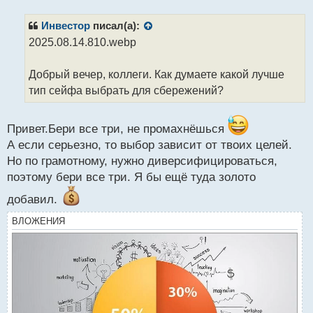
с
п
т
р
Инвестор
писал(а):
о
2025.08.14.810.webp
ч
и
т
Добрый вечер, коллеги. Как думаете какой лучше
а
тип сейфа выбрать для сбережений?
н
н
ы
Привет.Бери все три, не промахнёшься
й
А если серьезно, то выбор зависит от твоих целей.
п
Но по грамотному, нужно диверсифицироваться,
о
с
поэтому бери все три. Я бы ещё туда золото
т
добавил.
ВЛОЖЕНИЯ