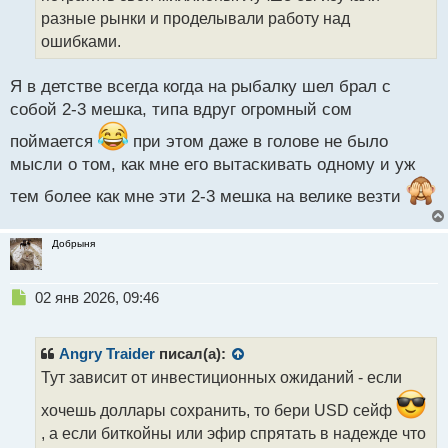
а
разные рынки и проделывали работу над
н
ошибками.
н
ы
й
Я в детстве всегда когда на рыбалку шел брал с
п
собой 2-3 мешка, типа вдруг огромный сом
о
с
поймается
при этом даже в голове не было
т
мысли о том, как мне его вытаскивать одному и уж
тем более как мне эти 2-3 мешка на велике везти
Добрыня
Н
02 янв 2026, 09:46
е
п
р
Angry Traider
писал(а):
о
Тут зависит от инвестиционных ожиданий - если
ч
и
хочешь доллары сохранить, то бери USD сейф
т
, а если биткойны или эфир спрятать в надежде что
а